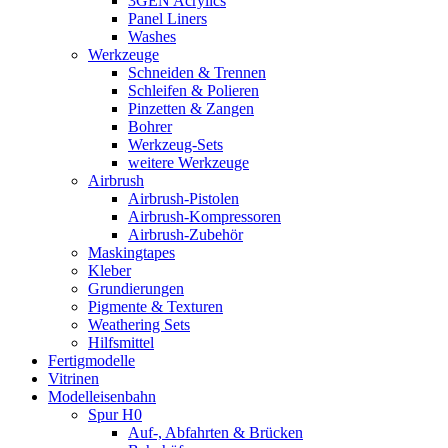
3GEN Acrylics
Panel Liners
Washes
Werkzeuge
Schneiden & Trennen
Schleifen & Polieren
Pinzetten & Zangen
Bohrer
Werkzeug-Sets
weitere Werkzeuge
Airbrush
Airbrush-Pistolen
Airbrush-Kompressoren
Airbrush-Zubehör
Maskingtapes
Kleber
Grundierungen
Pigmente & Texturen
Weathering Sets
Hilfsmittel
Fertigmodelle
Vitrinen
Modelleisenbahn
Spur H0
Auf-, Abfahrten & Brücken