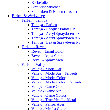
Klebefolien
Gravierschablonen
Schrauben & Nieten (Plastik)
Farben & Werkzeuge
Farben - Tamiya
Tamiya - Farben
Tamiya - Lacquer Paints LP
Tamiya - Acryl Spraydosen TS
Tamiya - Acryl Spraydosen AS
Tamiya - Lexan Spraydosen PS
Farben - Revell
Revell - Email Color
Revell - Aqua Color
Revell - Spraydosen
Farben - Vallejo
Vallejo - Model Air
Vallejo - Model Air - Farbsets
Vallejo - Model Color
Vallejo - Model Color - Farbsets
Vallejo - Game Color
Vallejo - Game Air
Vallejo - Game Xpress
Vallejo - True Metallic Metal
Vallejo - Panzer Aces
Vallejo - Mecha Color