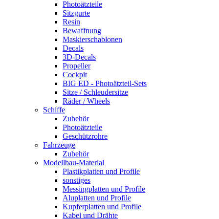
Photoätzteile
Sitzgurte
Resin
Bewaffnung
Maskierschablonen
Decals
3D-Decals
Propeller
Cockpit
BIG ED - Photoätzteil-Sets
Sitze / Schleudersitze
Räder / Wheels
Schiffe
Zubehör
Photoätzteile
Geschützrohre
Fahrzeuge
Zubehör
Modellbau-Material
Plastikplatten und Profile
sonstiges
Messingplatten und Profile
Aluplatten und Profile
Kupferplatten und Profile
Kabel und Drähte