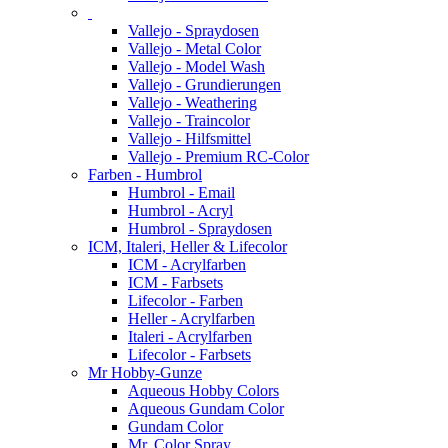
Vallejo - Spraydosen
Vallejo - Metal Color
Vallejo - Model Wash
Vallejo - Grundierungen
Vallejo - Weathering
Vallejo - Traincolor
Vallejo - Hilfsmittel
Vallejo - Premium RC-Color
Farben - Humbrol
Humbrol - Email
Humbrol - Acryl
Humbrol - Spraydosen
ICM, Italeri, Heller & Lifecolor
ICM - Acrylfarben
ICM - Farbsets
Lifecolor - Farben
Heller - Acrylfarben
Italeri - Acrylfarben
Lifecolor - Farbsets
Mr Hobby-Gunze
Aqueous Hobby Colors
Aqueous Gundam Color
Gundam Color
Mr. Color Spray