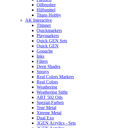
Oilbrusher
Hilfsmittel
Titans Hobby
AK Interactive
Thinner
Quickmarkers
Playmarkers
Quick GEN Sets
Quick GEN
Gouache
Inks
Filters
Deep Shades
Sprays
Real Colors Markers
Real Colors
Weathering
Weathering Stifte
ABT 502 Oils
Spezial-Farben
True Metal
Xtreme Metal
Dual Exo
3GEN Acrylics - Sets