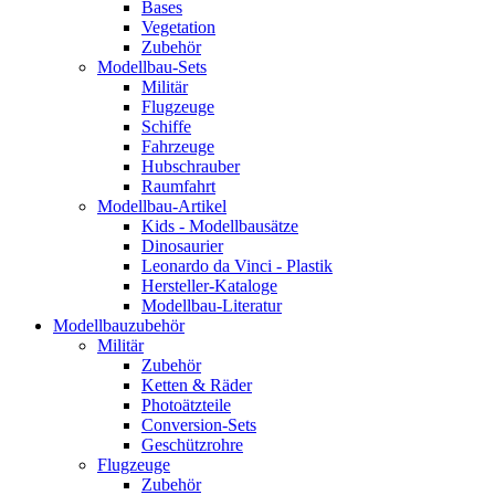
Bases
Vegetation
Zubehör
Modellbau-Sets
Militär
Flugzeuge
Schiffe
Fahrzeuge
Hubschrauber
Raumfahrt
Modellbau-Artikel
Kids - Modellbausätze
Dinosaurier
Leonardo da Vinci - Plastik
Hersteller-Kataloge
Modellbau-Literatur
Modellbauzubehör
Militär
Zubehör
Ketten & Räder
Photoätzteile
Conversion-Sets
Geschützrohre
Flugzeuge
Zubehör