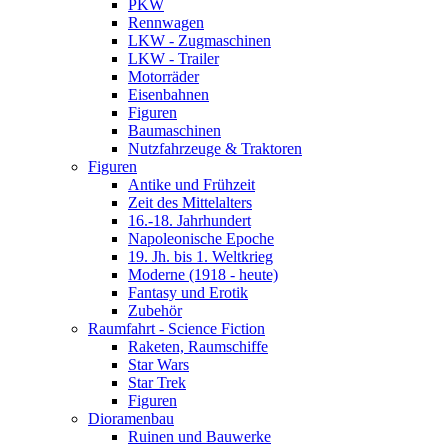
PKW
Rennwagen
LKW - Zugmaschinen
LKW - Trailer
Motorräder
Eisenbahnen
Figuren
Baumaschinen
Nutzfahrzeuge & Traktoren
Figuren
Antike und Frühzeit
Zeit des Mittelalters
16.-18. Jahrhundert
Napoleonische Epoche
19. Jh. bis 1. Weltkrieg
Moderne (1918 - heute)
Fantasy und Erotik
Zubehör
Raumfahrt - Science Fiction
Raketen, Raumschiffe
Star Wars
Star Trek
Figuren
Dioramenbau
Ruinen und Bauwerke