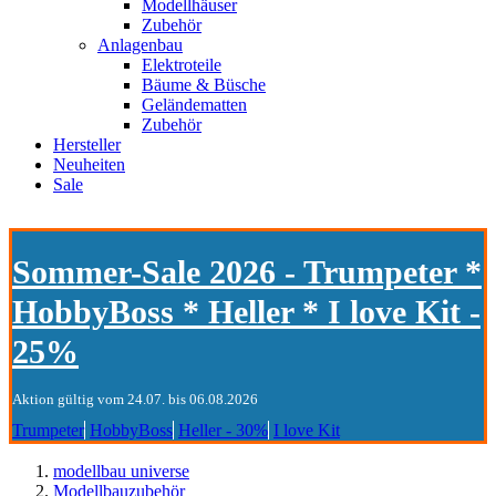
Modellhäuser
Zubehör
Anlagenbau
Elektroteile
Bäume & Büsche
Geländematten
Zubehör
Hersteller
Neuheiten
Sale
Sommer-Sale 2026 - Trumpeter *
HobbyBoss * Heller * I love Kit -
25%
Aktion gültig vom 24.07. bis 06.08.2026
Trumpeter
HobbyBoss
Heller - 30%
I love Kit
modellbau universe
Modellbauzubehör