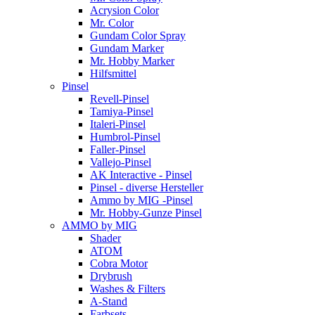
Acrysion Color
Mr. Color
Gundam Color Spray
Gundam Marker
Mr. Hobby Marker
Hilfsmittel
Pinsel
Revell-Pinsel
Tamiya-Pinsel
Italeri-Pinsel
Humbrol-Pinsel
Faller-Pinsel
Vallejo-Pinsel
AK Interactive - Pinsel
Pinsel - diverse Hersteller
Ammo by MIG -Pinsel
Mr. Hobby-Gunze Pinsel
AMMO by MIG
Shader
ATOM
Cobra Motor
Drybrush
Washes & Filters
A-Stand
Farbsets