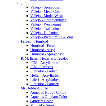
Vallejo - Spraydosen
Vallejo - Metal Color
Vallejo - Model Wash
Vallejo - Grundierungen
Vallejo - Weathering
Vallejo - Traincolor
Vallejo - Hilfsmittel
Vallejo - Premium RC-Color
Farben - Humbrol
Humbrol - Email
Humbrol - Acryl
Humbrol - Spraydosen
ICM, Italeri, Heller & Lifecolor
ICM - Acrylfarben
ICM - Farbsets
Lifecolor - Farben
Heller - Acrylfarben
Italeri - Acrylfarben
Lifecolor - Farbsets
Mr Hobby-Gunze
Aqueous Hobby Colors
Aqueous Gundam Color
Gundam Color
Mr. Color Spray