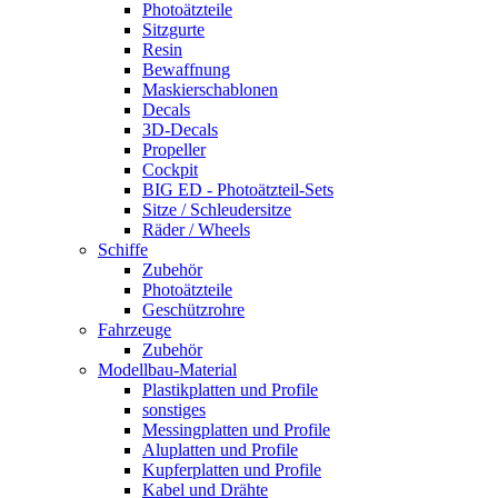
Photoätzteile
Sitzgurte
Resin
Bewaffnung
Maskierschablonen
Decals
3D-Decals
Propeller
Cockpit
BIG ED - Photoätzteil-Sets
Sitze / Schleudersitze
Räder / Wheels
Schiffe
Zubehör
Photoätzteile
Geschützrohre
Fahrzeuge
Zubehör
Modellbau-Material
Plastikplatten und Profile
sonstiges
Messingplatten und Profile
Aluplatten und Profile
Kupferplatten und Profile
Kabel und Drähte