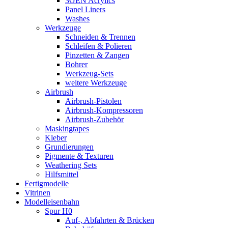
3GEN Acrylics
Panel Liners
Washes
Werkzeuge
Schneiden & Trennen
Schleifen & Polieren
Pinzetten & Zangen
Bohrer
Werkzeug-Sets
weitere Werkzeuge
Airbrush
Airbrush-Pistolen
Airbrush-Kompressoren
Airbrush-Zubehör
Maskingtapes
Kleber
Grundierungen
Pigmente & Texturen
Weathering Sets
Hilfsmittel
Fertigmodelle
Vitrinen
Modelleisenbahn
Spur H0
Auf-, Abfahrten & Brücken