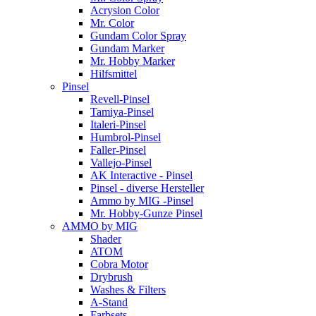
Acrysion Color
Mr. Color
Gundam Color Spray
Gundam Marker
Mr. Hobby Marker
Hilfsmittel
Pinsel
Revell-Pinsel
Tamiya-Pinsel
Italeri-Pinsel
Humbrol-Pinsel
Faller-Pinsel
Vallejo-Pinsel
AK Interactive - Pinsel
Pinsel - diverse Hersteller
Ammo by MIG -Pinsel
Mr. Hobby-Gunze Pinsel
AMMO by MIG
Shader
ATOM
Cobra Motor
Drybrush
Washes & Filters
A-Stand
Farbsets