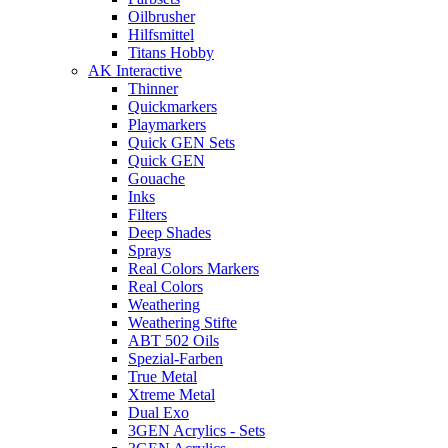
Oilbrusher
Hilfsmittel
Titans Hobby
AK Interactive
Thinner
Quickmarkers
Playmarkers
Quick GEN Sets
Quick GEN
Gouache
Inks
Filters
Deep Shades
Sprays
Real Colors Markers
Real Colors
Weathering
Weathering Stifte
ABT 502 Oils
Spezial-Farben
True Metal
Xtreme Metal
Dual Exo
3GEN Acrylics - Sets