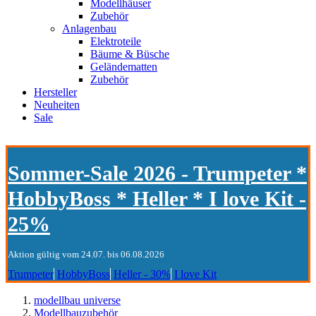
Modellhäuser
Zubehör
Anlagenbau
Elektroteile
Bäume & Büsche
Geländematten
Zubehör
Hersteller
Neuheiten
Sale
Sommer-Sale 2026 - Trumpeter *
HobbyBoss * Heller * I love Kit -
25%
Aktion gültig vom 24.07. bis 06.08.2026
Trumpeter
HobbyBoss
Heller - 30%
I love Kit
modellbau universe
Modellbauzubehör