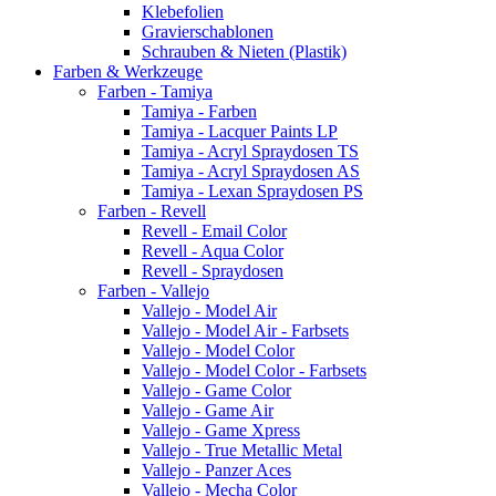
Klebefolien
Gravierschablonen
Schrauben & Nieten (Plastik)
Farben & Werkzeuge
Farben - Tamiya
Tamiya - Farben
Tamiya - Lacquer Paints LP
Tamiya - Acryl Spraydosen TS
Tamiya - Acryl Spraydosen AS
Tamiya - Lexan Spraydosen PS
Farben - Revell
Revell - Email Color
Revell - Aqua Color
Revell - Spraydosen
Farben - Vallejo
Vallejo - Model Air
Vallejo - Model Air - Farbsets
Vallejo - Model Color
Vallejo - Model Color - Farbsets
Vallejo - Game Color
Vallejo - Game Air
Vallejo - Game Xpress
Vallejo - True Metallic Metal
Vallejo - Panzer Aces
Vallejo - Mecha Color