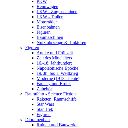
PKW
Rennwagen
LKW - Zugmaschinen
LKW - Trailer
Motorräder
Eisenbahnen
Figuren
Baumaschinen
Nutzfahrzeuge & Traktoren
Figuren
Antike und Frühzeit
Zeit des Mittelalters
16.-18. Jahrhundert
Napoleonische Epoche
19. Jh. bis 1. Weltkrieg
Moderne (1918 - heute)
Fantasy und Erotik
Zubehör
Raumfahrt - Science Fiction
Raketen, Raumschiffe
Star Wars
Star Trek
Figuren
Dioramenbau
Ruinen und Bauwerke