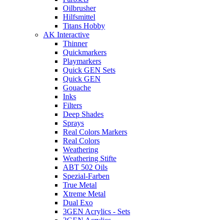
Oilbrusher
Hilfsmittel
Titans Hobby
AK Interactive
Thinner
Quickmarkers
Playmarkers
Quick GEN Sets
Quick GEN
Gouache
Inks
Filters
Deep Shades
Sprays
Real Colors Markers
Real Colors
Weathering
Weathering Stifte
ABT 502 Oils
Spezial-Farben
True Metal
Xtreme Metal
Dual Exo
3GEN Acrylics - Sets