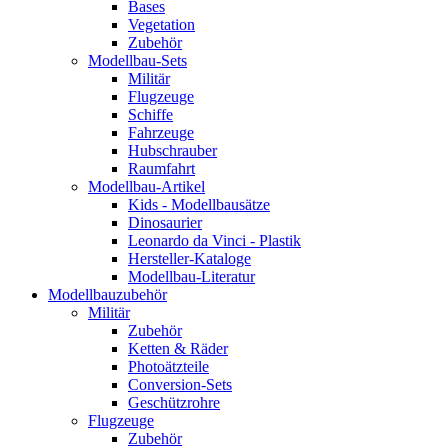
Bases
Vegetation
Zubehör
Modellbau-Sets
Militär
Flugzeuge
Schiffe
Fahrzeuge
Hubschrauber
Raumfahrt
Modellbau-Artikel
Kids - Modellbausätze
Dinosaurier
Leonardo da Vinci - Plastik
Hersteller-Kataloge
Modellbau-Literatur
Modellbauzubehör
Militär
Zubehör
Ketten & Räder
Photoätzteile
Conversion-Sets
Geschützrohre
Flugzeuge
Zubehör