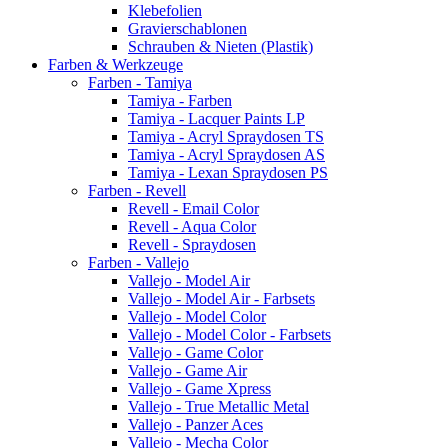
Klebefolien
Gravierschablonen
Schrauben & Nieten (Plastik)
Farben & Werkzeuge
Farben - Tamiya
Tamiya - Farben
Tamiya - Lacquer Paints LP
Tamiya - Acryl Spraydosen TS
Tamiya - Acryl Spraydosen AS
Tamiya - Lexan Spraydosen PS
Farben - Revell
Revell - Email Color
Revell - Aqua Color
Revell - Spraydosen
Farben - Vallejo
Vallejo - Model Air
Vallejo - Model Air - Farbsets
Vallejo - Model Color
Vallejo - Model Color - Farbsets
Vallejo - Game Color
Vallejo - Game Air
Vallejo - Game Xpress
Vallejo - True Metallic Metal
Vallejo - Panzer Aces
Vallejo - Mecha Color