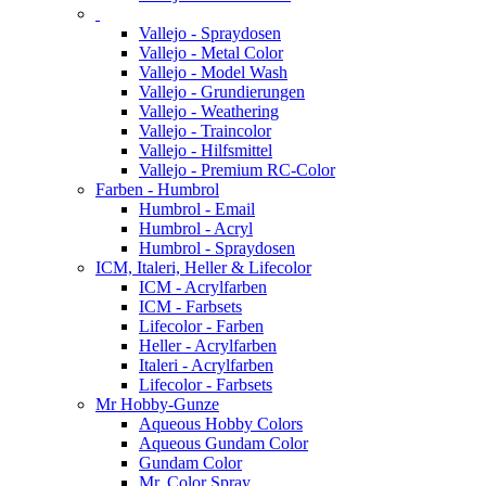
Vallejo - Spraydosen
Vallejo - Metal Color
Vallejo - Model Wash
Vallejo - Grundierungen
Vallejo - Weathering
Vallejo - Traincolor
Vallejo - Hilfsmittel
Vallejo - Premium RC-Color
Farben - Humbrol
Humbrol - Email
Humbrol - Acryl
Humbrol - Spraydosen
ICM, Italeri, Heller & Lifecolor
ICM - Acrylfarben
ICM - Farbsets
Lifecolor - Farben
Heller - Acrylfarben
Italeri - Acrylfarben
Lifecolor - Farbsets
Mr Hobby-Gunze
Aqueous Hobby Colors
Aqueous Gundam Color
Gundam Color
Mr. Color Spray