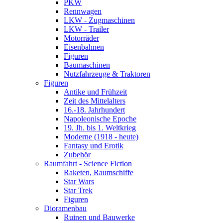
PKW
Rennwagen
LKW - Zugmaschinen
LKW - Trailer
Motorräder
Eisenbahnen
Figuren
Baumaschinen
Nutzfahrzeuge & Traktoren
Figuren
Antike und Frühzeit
Zeit des Mittelalters
16.-18. Jahrhundert
Napoleonische Epoche
19. Jh. bis 1. Weltkrieg
Moderne (1918 - heute)
Fantasy und Erotik
Zubehör
Raumfahrt - Science Fiction
Raketen, Raumschiffe
Star Wars
Star Trek
Figuren
Dioramenbau
Ruinen und Bauwerke