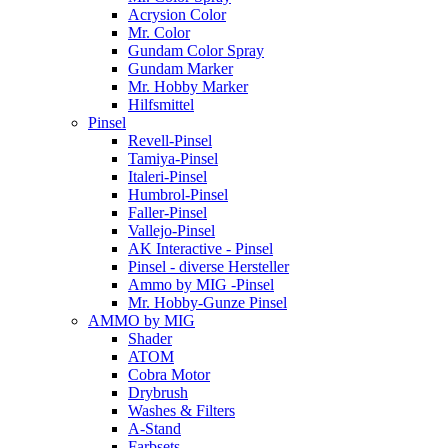
Acrysion Color
Mr. Color
Gundam Color Spray
Gundam Marker
Mr. Hobby Marker
Hilfsmittel
Pinsel
Revell-Pinsel
Tamiya-Pinsel
Italeri-Pinsel
Humbrol-Pinsel
Faller-Pinsel
Vallejo-Pinsel
AK Interactive - Pinsel
Pinsel - diverse Hersteller
Ammo by MIG -Pinsel
Mr. Hobby-Gunze Pinsel
AMMO by MIG
Shader
ATOM
Cobra Motor
Drybrush
Washes & Filters
A-Stand
Farbsets