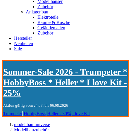
Modellhäuser
Zubehör
Anlagenbau
Elektroteile
Bäume & Büsche
Geländematten
Zubehör
Hersteller
Neuheiten
Sale
Sommer-Sale 2026 - Trumpeter *
HobbyBoss * Heller * I love Kit -
25%
Aktion gültig vom 24.07. bis 06.08.2026
Trumpeter
HobbyBoss
Heller - 30%
I love Kit
modellbau universe
Modellbauzubehör