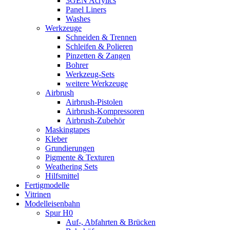
3GEN Acrylics
Panel Liners
Washes
Werkzeuge
Schneiden & Trennen
Schleifen & Polieren
Pinzetten & Zangen
Bohrer
Werkzeug-Sets
weitere Werkzeuge
Airbrush
Airbrush-Pistolen
Airbrush-Kompressoren
Airbrush-Zubehör
Maskingtapes
Kleber
Grundierungen
Pigmente & Texturen
Weathering Sets
Hilfsmittel
Fertigmodelle
Vitrinen
Modelleisenbahn
Spur H0
Auf-, Abfahrten & Brücken