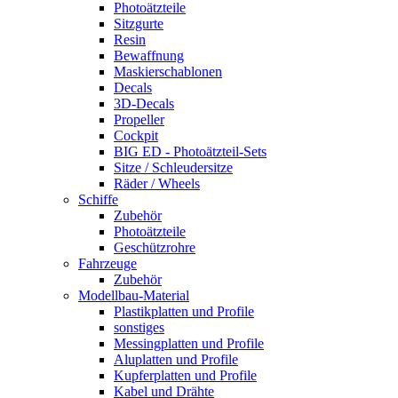
Photoätzteile
Sitzgurte
Resin
Bewaffnung
Maskierschablonen
Decals
3D-Decals
Propeller
Cockpit
BIG ED - Photoätzteil-Sets
Sitze / Schleudersitze
Räder / Wheels
Schiffe
Zubehör
Photoätzteile
Geschützrohre
Fahrzeuge
Zubehör
Modellbau-Material
Plastikplatten und Profile
sonstiges
Messingplatten und Profile
Aluplatten und Profile
Kupferplatten und Profile
Kabel und Drähte