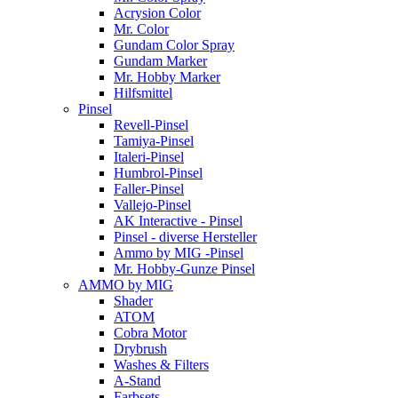
Acrysion Color
Mr. Color
Gundam Color Spray
Gundam Marker
Mr. Hobby Marker
Hilfsmittel
Pinsel
Revell-Pinsel
Tamiya-Pinsel
Italeri-Pinsel
Humbrol-Pinsel
Faller-Pinsel
Vallejo-Pinsel
AK Interactive - Pinsel
Pinsel - diverse Hersteller
Ammo by MIG -Pinsel
Mr. Hobby-Gunze Pinsel
AMMO by MIG
Shader
ATOM
Cobra Motor
Drybrush
Washes & Filters
A-Stand
Farbsets