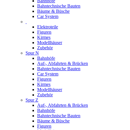
Bahnhöfe
Bahntechnische Bauten
Bäume & Büsche
Car System
Elektroteile
Figuren
Kirmes
Modellhäuser
Zubehör
Spur N
Bahnhöfe
Auf-, Abfahrten & Brücken
Bahntechnische Bauten
Car System
Figuren
Kirmes
Modellhäuser
Zubehör
Spur Z
Auf-, Abfahrten & Brücken
Bahnhöfe
Bahntechnische Bauten
Bäume & Büsche
Figuren