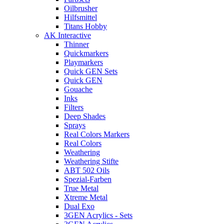
Oilbrusher
Hilfsmittel
Titans Hobby
AK Interactive
Thinner
Quickmarkers
Playmarkers
Quick GEN Sets
Quick GEN
Gouache
Inks
Filters
Deep Shades
Sprays
Real Colors Markers
Real Colors
Weathering
Weathering Stifte
ABT 502 Oils
Spezial-Farben
True Metal
Xtreme Metal
Dual Exo
3GEN Acrylics - Sets