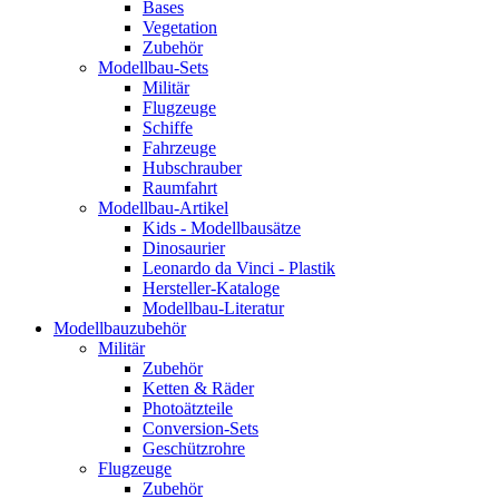
Bases
Vegetation
Zubehör
Modellbau-Sets
Militär
Flugzeuge
Schiffe
Fahrzeuge
Hubschrauber
Raumfahrt
Modellbau-Artikel
Kids - Modellbausätze
Dinosaurier
Leonardo da Vinci - Plastik
Hersteller-Kataloge
Modellbau-Literatur
Modellbauzubehör
Militär
Zubehör
Ketten & Räder
Photoätzteile
Conversion-Sets
Geschützrohre
Flugzeuge
Zubehör