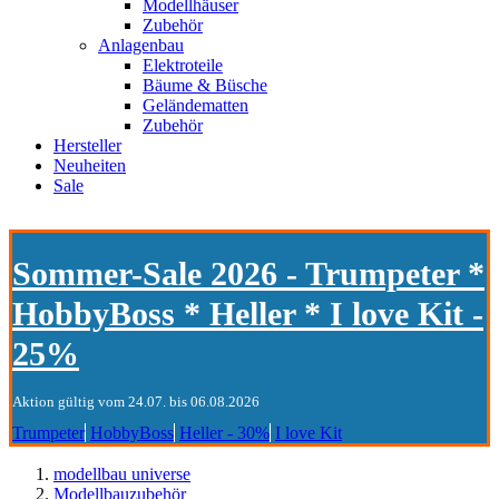
Modellhäuser
Zubehör
Anlagenbau
Elektroteile
Bäume & Büsche
Geländematten
Zubehör
Hersteller
Neuheiten
Sale
Sommer-Sale 2026 - Trumpeter *
HobbyBoss * Heller * I love Kit -
25%
Aktion gültig vom 24.07. bis 06.08.2026
Trumpeter
HobbyBoss
Heller - 30%
I love Kit
modellbau universe
Modellbauzubehör