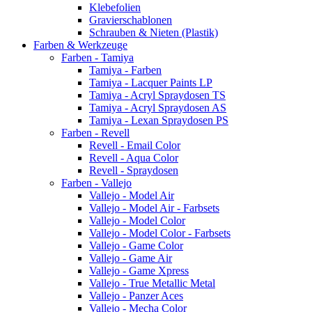
Klebefolien
Gravierschablonen
Schrauben & Nieten (Plastik)
Farben & Werkzeuge
Farben - Tamiya
Tamiya - Farben
Tamiya - Lacquer Paints LP
Tamiya - Acryl Spraydosen TS
Tamiya - Acryl Spraydosen AS
Tamiya - Lexan Spraydosen PS
Farben - Revell
Revell - Email Color
Revell - Aqua Color
Revell - Spraydosen
Farben - Vallejo
Vallejo - Model Air
Vallejo - Model Air - Farbsets
Vallejo - Model Color
Vallejo - Model Color - Farbsets
Vallejo - Game Color
Vallejo - Game Air
Vallejo - Game Xpress
Vallejo - True Metallic Metal
Vallejo - Panzer Aces
Vallejo - Mecha Color