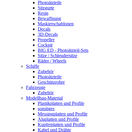
Photoätzteile
Sitzgurte
Resin
Bewaffnung
Maskierschablonen
Decals
3D-Decals
Propeller
Cockpit
BIG ED - Photoätzteil-Sets
Sitze / Schleudersitze
Räder / Wheels
Schiffe
Zubehör
Photoätzteile
Geschützrohre
Fahrzeuge
Zubehör
Modellbau-Material
Plastikplatten und Profile
sonstiges
Messingplatten und Profile
Aluplatten und Profile
Kupferplatten und Profile
Kabel und Drähte