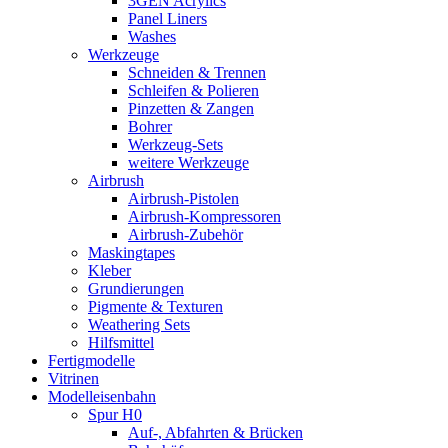
3GEN Acrylics
Panel Liners
Washes
Werkzeuge
Schneiden & Trennen
Schleifen & Polieren
Pinzetten & Zangen
Bohrer
Werkzeug-Sets
weitere Werkzeuge
Airbrush
Airbrush-Pistolen
Airbrush-Kompressoren
Airbrush-Zubehör
Maskingtapes
Kleber
Grundierungen
Pigmente & Texturen
Weathering Sets
Hilfsmittel
Fertigmodelle
Vitrinen
Modelleisenbahn
Spur H0
Auf-, Abfahrten & Brücken