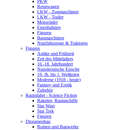
PKW
Rennwagen
LKW - Zugmaschinen
LKW - Trailer
Motorräder
Eisenbahnen
Figuren
Baumaschinen
Nutzfahrzeuge & Traktoren
Figuren
Antike und Frühzeit
Zeit des Mittelalters
16.-18. Jahrhundert
Napoleonische Epoche
19. Jh. bis 1. Weltkrieg
Moderne (1918 - heute)
Fantasy und Erotik
Zubehör
Raumfahrt - Science Fiction
Raketen, Raumschiffe
Star Wars
Star Trek
Figuren
Dioramenbau
Ruinen und Bauwerke