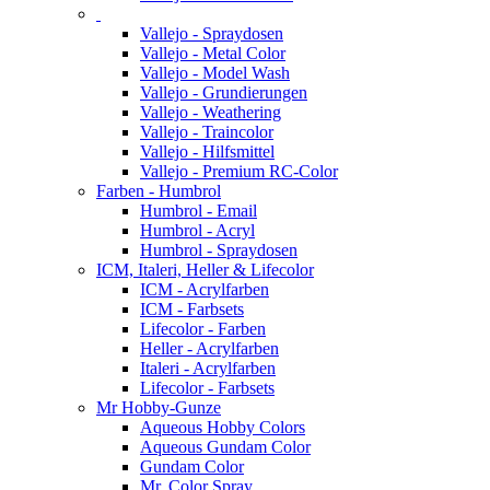
Vallejo - Spraydosen
Vallejo - Metal Color
Vallejo - Model Wash
Vallejo - Grundierungen
Vallejo - Weathering
Vallejo - Traincolor
Vallejo - Hilfsmittel
Vallejo - Premium RC-Color
Farben - Humbrol
Humbrol - Email
Humbrol - Acryl
Humbrol - Spraydosen
ICM, Italeri, Heller & Lifecolor
ICM - Acrylfarben
ICM - Farbsets
Lifecolor - Farben
Heller - Acrylfarben
Italeri - Acrylfarben
Lifecolor - Farbsets
Mr Hobby-Gunze
Aqueous Hobby Colors
Aqueous Gundam Color
Gundam Color
Mr. Color Spray