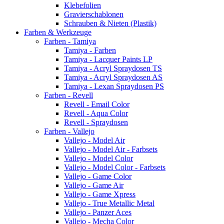
Klebefolien
Gravierschablonen
Schrauben & Nieten (Plastik)
Farben & Werkzeuge
Farben - Tamiya
Tamiya - Farben
Tamiya - Lacquer Paints LP
Tamiya - Acryl Spraydosen TS
Tamiya - Acryl Spraydosen AS
Tamiya - Lexan Spraydosen PS
Farben - Revell
Revell - Email Color
Revell - Aqua Color
Revell - Spraydosen
Farben - Vallejo
Vallejo - Model Air
Vallejo - Model Air - Farbsets
Vallejo - Model Color
Vallejo - Model Color - Farbsets
Vallejo - Game Color
Vallejo - Game Air
Vallejo - Game Xpress
Vallejo - True Metallic Metal
Vallejo - Panzer Aces
Vallejo - Mecha Color