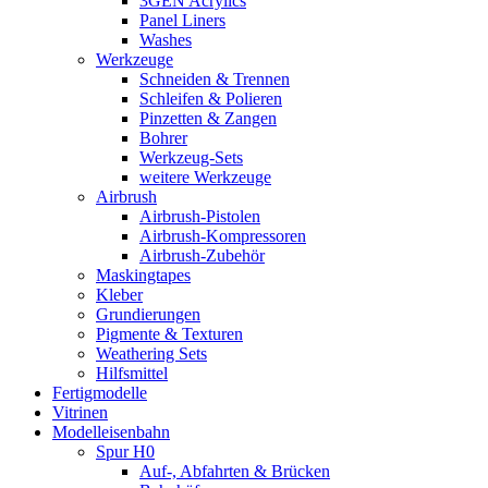
3GEN Acrylics
Panel Liners
Washes
Werkzeuge
Schneiden & Trennen
Schleifen & Polieren
Pinzetten & Zangen
Bohrer
Werkzeug-Sets
weitere Werkzeuge
Airbrush
Airbrush-Pistolen
Airbrush-Kompressoren
Airbrush-Zubehör
Maskingtapes
Kleber
Grundierungen
Pigmente & Texturen
Weathering Sets
Hilfsmittel
Fertigmodelle
Vitrinen
Modelleisenbahn
Spur H0
Auf-, Abfahrten & Brücken