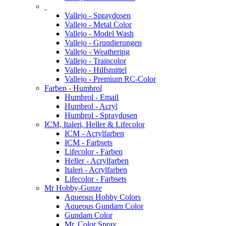
Vallejo - Spraydosen
Vallejo - Metal Color
Vallejo - Model Wash
Vallejo - Grundierungen
Vallejo - Weathering
Vallejo - Traincolor
Vallejo - Hilfsmittel
Vallejo - Premium RC-Color
Farben - Humbrol
Humbrol - Email
Humbrol - Acryl
Humbrol - Spraydosen
ICM, Italeri, Heller & Lifecolor
ICM - Acrylfarben
ICM - Farbsets
Lifecolor - Farben
Heller - Acrylfarben
Italeri - Acrylfarben
Lifecolor - Farbsets
Mr Hobby-Gunze
Aqueous Hobby Colors
Aqueous Gundam Color
Gundam Color
Mr. Color Spray