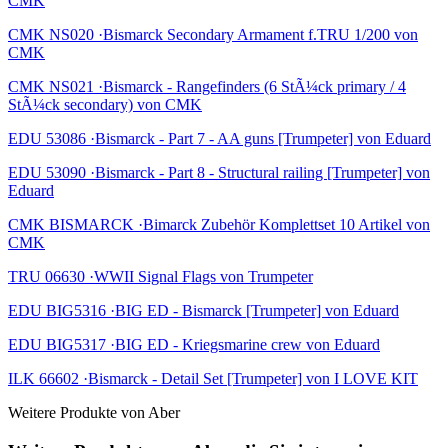
CMK
CMK NS020 ·Bismarck Secondary Armament f.TRU 1/200 von
CMK
CMK NS021 ·Bismarck - Rangefinders (6 StÃ¼ck primary / 4
StÃ¼ck secondary) von CMK
EDU 53086 ·Bismarck - Part 7 - AA guns [Trumpeter] von Eduard
EDU 53090 ·Bismarck - Part 8 - Structural railing [Trumpeter] von
Eduard
CMK BISMARCK ·Bimarck Zubehör Komplettset 10 Artikel von
CMK
TRU 06630 ·WWII Signal Flags von Trumpeter
EDU BIG5316 ·BIG ED - Bismarck [Trumpeter] von Eduard
EDU BIG5317 ·BIG ED - Kriegsmarine crew von Eduard
ILK 66602 ·Bismarck - Detail Set [Trumpeter] von I LOVE KIT
Weitere Produkte von Aber