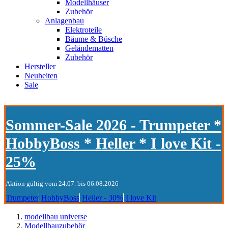
Modellhäuser
Zubehör
Anlagenbau
Elektroteile
Bäume & Büsche
Geländematten
Zubehör
Hersteller
Neuheiten
Sale
Sommer-Sale 2026 - Trumpeter *
HobbyBoss * Heller * I love Kit -
25%
Aktion gültig vom 24.07. bis 06.08.2026
Trumpeter
HobbyBoss
Heller - 30%
I love Kit
modellbau universe
Modellbauzubehör