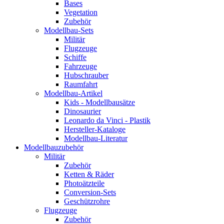
Bases
Vegetation
Zubehör
Modellbau-Sets
Militär
Flugzeuge
Schiffe
Fahrzeuge
Hubschrauber
Raumfahrt
Modellbau-Artikel
Kids - Modellbausätze
Dinosaurier
Leonardo da Vinci - Plastik
Hersteller-Kataloge
Modellbau-Literatur
Modellbauzubehör
Militär
Zubehör
Ketten & Räder
Photoätzteile
Conversion-Sets
Geschützrohre
Flugzeuge
Zubehör