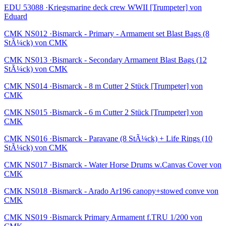
EDU 53088 ·Kriegsmarine deck crew WWII [Trumpeter] von
Eduard
CMK NS012 ·Bismarck - Primary - Armament set Blast Bags (8
StÃ¼ck) von CMK
CMK NS013 ·Bismarck - Secondary Armament Blast Bags (12
StÃ¼ck) von CMK
CMK NS014 ·Bismarck - 8 m Cutter 2 Stück [Trumpeter] von
CMK
CMK NS015 ·Bismarck - 6 m Cutter 2 Stück [Trumpeter] von
CMK
CMK NS016 ·Bismarck - Paravane (8 StÃ¼ck) + Life Rings (10
StÃ¼ck) von CMK
CMK NS017 ·Bismarck - Water Horse Drums w.Canvas Cover von
CMK
CMK NS018 ·Bismarck - Arado Ar196 canopy+stowed conve von
CMK
CMK NS019 ·Bismarck Primary Armament f.TRU 1/200 von