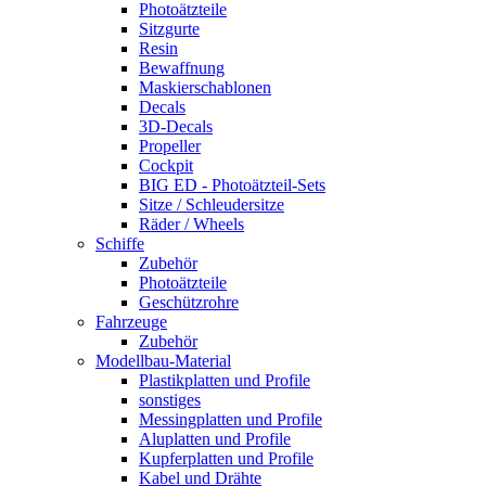
Photoätzteile
Sitzgurte
Resin
Bewaffnung
Maskierschablonen
Decals
3D-Decals
Propeller
Cockpit
BIG ED - Photoätzteil-Sets
Sitze / Schleudersitze
Räder / Wheels
Schiffe
Zubehör
Photoätzteile
Geschützrohre
Fahrzeuge
Zubehör
Modellbau-Material
Plastikplatten und Profile
sonstiges
Messingplatten und Profile
Aluplatten und Profile
Kupferplatten und Profile
Kabel und Drähte