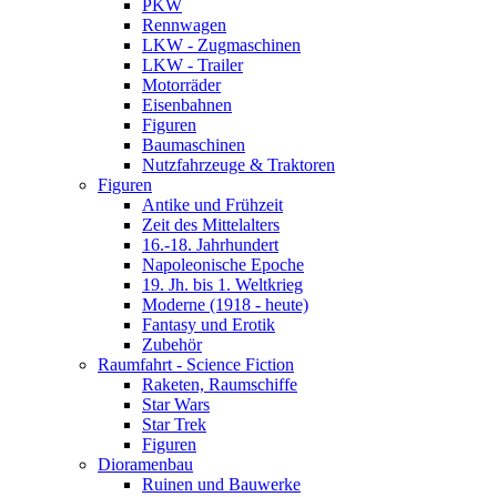
PKW
Rennwagen
LKW - Zugmaschinen
LKW - Trailer
Motorräder
Eisenbahnen
Figuren
Baumaschinen
Nutzfahrzeuge & Traktoren
Figuren
Antike und Frühzeit
Zeit des Mittelalters
16.-18. Jahrhundert
Napoleonische Epoche
19. Jh. bis 1. Weltkrieg
Moderne (1918 - heute)
Fantasy und Erotik
Zubehör
Raumfahrt - Science Fiction
Raketen, Raumschiffe
Star Wars
Star Trek
Figuren
Dioramenbau
Ruinen und Bauwerke