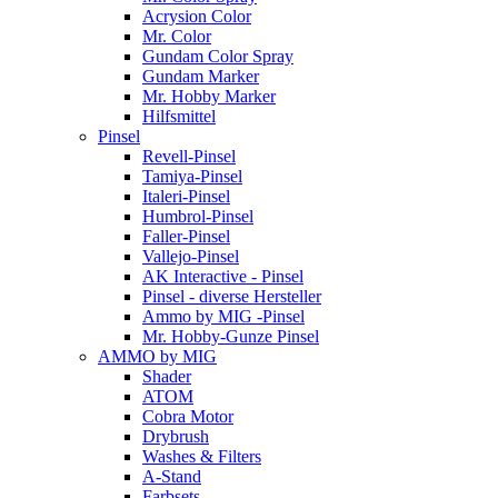
Acrysion Color
Mr. Color
Gundam Color Spray
Gundam Marker
Mr. Hobby Marker
Hilfsmittel
Pinsel
Revell-Pinsel
Tamiya-Pinsel
Italeri-Pinsel
Humbrol-Pinsel
Faller-Pinsel
Vallejo-Pinsel
AK Interactive - Pinsel
Pinsel - diverse Hersteller
Ammo by MIG -Pinsel
Mr. Hobby-Gunze Pinsel
AMMO by MIG
Shader
ATOM
Cobra Motor
Drybrush
Washes & Filters
A-Stand
Farbsets