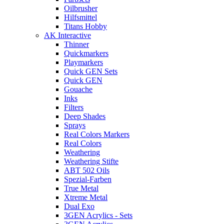
Oilbrusher
Hilfsmittel
Titans Hobby
AK Interactive
Thinner
Quickmarkers
Playmarkers
Quick GEN Sets
Quick GEN
Gouache
Inks
Filters
Deep Shades
Sprays
Real Colors Markers
Real Colors
Weathering
Weathering Stifte
ABT 502 Oils
Spezial-Farben
True Metal
Xtreme Metal
Dual Exo
3GEN Acrylics - Sets