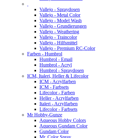
Vallejo - Spraydosen
Vallejo - Metal Color
Vallejo - Model Wash
Vallejo - Grundierungen
Vallejo - Weathering
Vallejo - Traincolor
Vallejo - Hilfsmittel
Vallejo - Premium RC-Color
Farben - Humbrol
Humbrol - Email
Humbrol - Acryl
Humbrol - Spraydosen
ICM, Italeri, Heller & Lifecolor
ICM - Acrylfarben
ICM - Farbsets
Lifecolor - Farben
Heller - Acrylfarben
Italeri - Acrylfarben
Lifecolor - Farbsets
Mr Hobby-Gunze
Aqueous Hobby Colors
Aqueous Gundam Color
Gundam Color
Mr. Color Spray