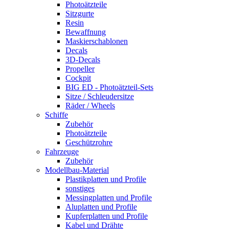
Photoätzteile
Sitzgurte
Resin
Bewaffnung
Maskierschablonen
Decals
3D-Decals
Propeller
Cockpit
BIG ED - Photoätzteil-Sets
Sitze / Schleudersitze
Räder / Wheels
Schiffe
Zubehör
Photoätzteile
Geschützrohre
Fahrzeuge
Zubehör
Modellbau-Material
Plastikplatten und Profile
sonstiges
Messingplatten und Profile
Aluplatten und Profile
Kupferplatten und Profile
Kabel und Drähte