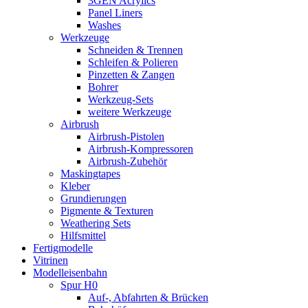
3GEN Acrylics
Panel Liners
Washes
Werkzeuge
Schneiden & Trennen
Schleifen & Polieren
Pinzetten & Zangen
Bohrer
Werkzeug-Sets
weitere Werkzeuge
Airbrush
Airbrush-Pistolen
Airbrush-Kompressoren
Airbrush-Zubehör
Maskingtapes
Kleber
Grundierungen
Pigmente & Texturen
Weathering Sets
Hilfsmittel
Fertigmodelle
Vitrinen
Modelleisenbahn
Spur H0
Auf-, Abfahrten & Brücken