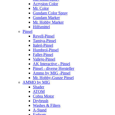
Acrysion Color
Mr. Color
Gundam Color Spray
Gundam Marker
Mr. Hobby Marker
Hilfsmittel
Pinsel
Revell-Pinsel
Tamiya-Pinsel
Italeri-Pinsel
Humbrol-Pinsel
Faller-Pinsel
Vallejo-Pinsel
AK Interactive - Pinsel
Pinsel - diverse Hersteller
Ammo by MIG -Pinsel
Mr. Hobby-Gunze Pinsel
AMMO by MIG
Shader
ATOM
Cobra Motor
Drybrush
Washes & Filters
A-Stand
Farbsets