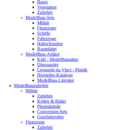
Bases
Vegetation
Zubehör
Modellbau-Sets
Militär
Flugzeuge
Schiffe
Fahrzeuge
Hubschrauber
Raumfahrt
Modellbau-Artikel
Kids - Modellbausätze
Dinosaurier
Leonardo da Vinci - Plastik
Hersteller-Kataloge
Modellbau-Literatur
Modellbauzubehör
Militär
Zubehör
Ketten & Räder
Photoätzteile
Conversion-Sets
Geschützrohre
Flugzeuge
Zubehör