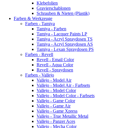
Klebefolien
Gravierschablonen
Schrauben & Nieten (Plastik)
Farben & Werkzeuge
Farben - Tamiya
Tamiya - Farben
Tamiya - Lacquer Paints LP
Tamiya - Acryl Spraydosen TS
Tamiya - Acryl Spraydosen AS
Tamiya - Lexan Spraydosen PS
Farben - Revell
Revell - Email Color
Revell - Aqua Color
Revell - Spraydosen
Farben - Vallejo
Vallejo - Model Air
Vallejo - Model Air - Farbsets
Vallejo - Model Color
Vallejo - Model Color - Farbsets
Vallejo - Game Color
Vallejo - Game Air
Vallejo - Game Xpress
Vallejo - True Metallic Metal
Vallejo - Panzer Aces
Vallejo - Mecha Color