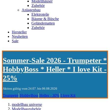
Modellhäuser
Zubehör
Anlagenbau
Elektroteile
Bäume & Büsche
Geländematten
Zubehör
Hersteller
Neuheiten
Sale
Sommer-Sale 2026 - Trumpeter *
HobbyBoss * Heller * I love Kit -
25%
Aktion gültig vom 24.07. bis 06.08.2026
Trumpeter
HobbyBoss
Heller - 30%
I love Kit
modellbau universe
Modellbauzubehör