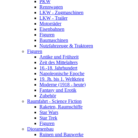
PKW
Rennwagen
LKW - Zugmaschinen
LKW - Trailer
Motorräder
Eisenbahnen
Figuren
Baumaschinen
Nutzfahrzeuge & Traktoren
Figuren
Antike und Frühzeit
Zeit des Mittelalters
16.-18. Jahrhundert
Napoleonische Epoche
19. Jh. bis 1. Weltkrieg
Moderne (1918 - heute)
Fantasy und Erotik
Zubehör
Raumfahrt - Science Fiction
Raketen, Raumschiffe
Star Wars
Star Trek
Figuren
Dioramenbau
Ruinen und Bauwerke