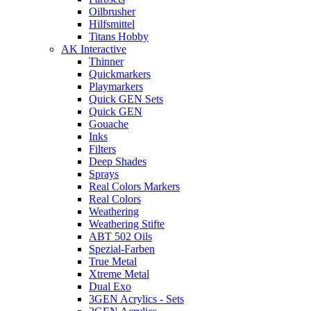
Oilbrusher
Hilfsmittel
Titans Hobby
AK Interactive
Thinner
Quickmarkers
Playmarkers
Quick GEN Sets
Quick GEN
Gouache
Inks
Filters
Deep Shades
Sprays
Real Colors Markers
Real Colors
Weathering
Weathering Stifte
ABT 502 Oils
Spezial-Farben
True Metal
Xtreme Metal
Dual Exo
3GEN Acrylics - Sets