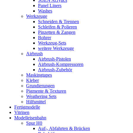
3GEN Acrylics
Panel Liners
Washes
Werkzeuge
Schneiden & Trennen
Schleifen & Polieren
Pinzetten & Zangen
Bohrer
Werkzeug-Sets
weitere Werkzeuge
Airbrush
Airbrush-Pistolen
Airbrush-Kompressoren
Airbrush-Zubehör
Maskingtapes
Kleber
Grundierungen
Pigmente & Texturen
Weathering Sets
Hilfsmittel
Fertigmodelle
Vitrinen
Modelleisenbahn
Spur H0
Auf-, Abfahrten & Brücken