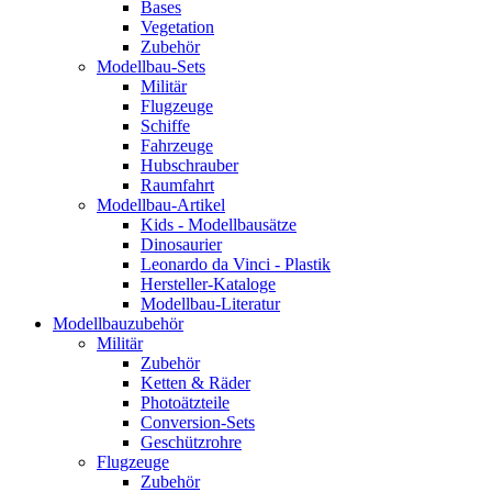
Bases
Vegetation
Zubehör
Modellbau-Sets
Militär
Flugzeuge
Schiffe
Fahrzeuge
Hubschrauber
Raumfahrt
Modellbau-Artikel
Kids - Modellbausätze
Dinosaurier
Leonardo da Vinci - Plastik
Hersteller-Kataloge
Modellbau-Literatur
Modellbauzubehör
Militär
Zubehör
Ketten & Räder
Photoätzteile
Conversion-Sets
Geschützrohre
Flugzeuge
Zubehör