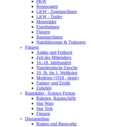
PKW
Rennwagen
LKW - Zugmaschinen
LKW - Trailer
Motorräder
Eisenbahnen
Figuren
Baumaschinen
Nutzfahrzeuge & Traktoren
Figuren
Antike und Frühzeit
Zeit des Mittelalters
16.-18. Jahrhundert
Napoleonische Epoche
19. Jh. bis 1. Weltkrieg
Moderne (1918 - heute)
Fantasy und Erotik
Zubehör
Raumfahrt - Science Fiction
Raketen, Raumschiffe
Star Wars
Star Trek
Figuren
Dioramenbau
Ruinen und Bauwerke