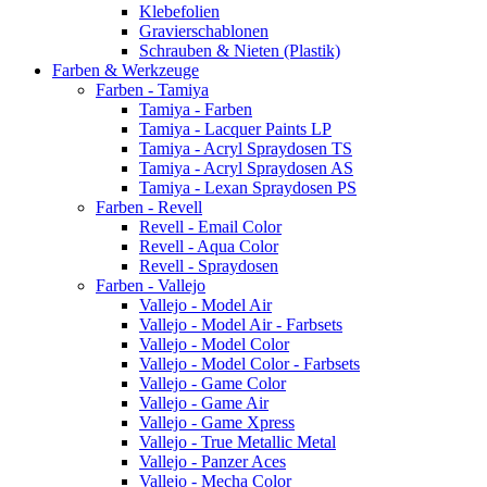
Klebefolien
Gravierschablonen
Schrauben & Nieten (Plastik)
Farben & Werkzeuge
Farben - Tamiya
Tamiya - Farben
Tamiya - Lacquer Paints LP
Tamiya - Acryl Spraydosen TS
Tamiya - Acryl Spraydosen AS
Tamiya - Lexan Spraydosen PS
Farben - Revell
Revell - Email Color
Revell - Aqua Color
Revell - Spraydosen
Farben - Vallejo
Vallejo - Model Air
Vallejo - Model Air - Farbsets
Vallejo - Model Color
Vallejo - Model Color - Farbsets
Vallejo - Game Color
Vallejo - Game Air
Vallejo - Game Xpress
Vallejo - True Metallic Metal
Vallejo - Panzer Aces
Vallejo - Mecha Color