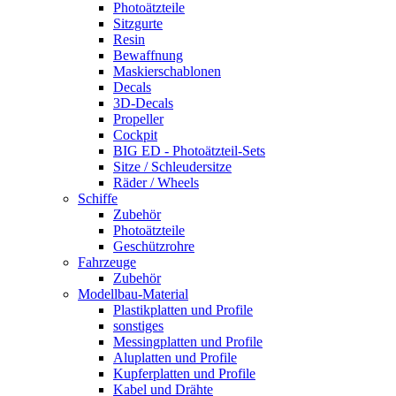
Photoätzteile
Sitzgurte
Resin
Bewaffnung
Maskierschablonen
Decals
3D-Decals
Propeller
Cockpit
BIG ED - Photoätzteil-Sets
Sitze / Schleudersitze
Räder / Wheels
Schiffe
Zubehör
Photoätzteile
Geschützrohre
Fahrzeuge
Zubehör
Modellbau-Material
Plastikplatten und Profile
sonstiges
Messingplatten und Profile
Aluplatten und Profile
Kupferplatten und Profile
Kabel und Drähte