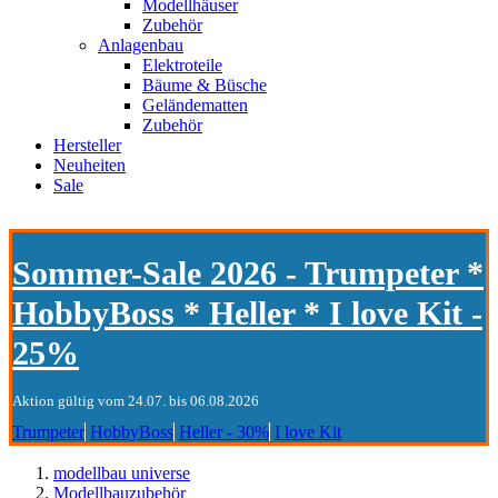
Modellhäuser
Zubehör
Anlagenbau
Elektroteile
Bäume & Büsche
Geländematten
Zubehör
Hersteller
Neuheiten
Sale
Sommer-Sale 2026 - Trumpeter *
HobbyBoss * Heller * I love Kit -
25%
Aktion gültig vom 24.07. bis 06.08.2026
Trumpeter
HobbyBoss
Heller - 30%
I love Kit
modellbau universe
Modellbauzubehör