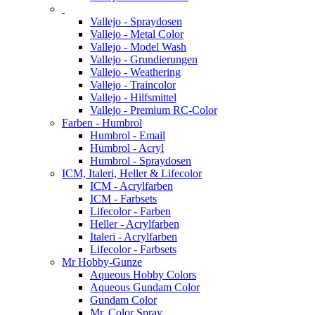
Vallejo - Spraydosen
Vallejo - Metal Color
Vallejo - Model Wash
Vallejo - Grundierungen
Vallejo - Weathering
Vallejo - Traincolor
Vallejo - Hilfsmittel
Vallejo - Premium RC-Color
Farben - Humbrol
Humbrol - Email
Humbrol - Acryl
Humbrol - Spraydosen
ICM, Italeri, Heller & Lifecolor
ICM - Acrylfarben
ICM - Farbsets
Lifecolor - Farben
Heller - Acrylfarben
Italeri - Acrylfarben
Lifecolor - Farbsets
Mr Hobby-Gunze
Aqueous Hobby Colors
Aqueous Gundam Color
Gundam Color
Mr. Color Spray