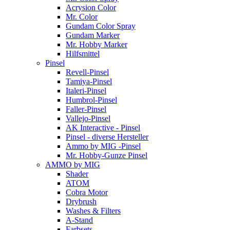
Acrysion Color
Mr. Color
Gundam Color Spray
Gundam Marker
Mr. Hobby Marker
Hilfsmittel
Pinsel
Revell-Pinsel
Tamiya-Pinsel
Italeri-Pinsel
Humbrol-Pinsel
Faller-Pinsel
Vallejo-Pinsel
AK Interactive - Pinsel
Pinsel - diverse Hersteller
Ammo by MIG -Pinsel
Mr. Hobby-Gunze Pinsel
AMMO by MIG
Shader
ATOM
Cobra Motor
Drybrush
Washes & Filters
A-Stand
Farbsets