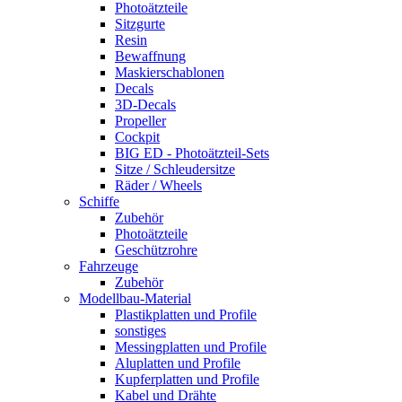
Photoätzteile
Sitzgurte
Resin
Bewaffnung
Maskierschablonen
Decals
3D-Decals
Propeller
Cockpit
BIG ED - Photoätzteil-Sets
Sitze / Schleudersitze
Räder / Wheels
Schiffe
Zubehör
Photoätzteile
Geschützrohre
Fahrzeuge
Zubehör
Modellbau-Material
Plastikplatten und Profile
sonstiges
Messingplatten und Profile
Aluplatten und Profile
Kupferplatten und Profile
Kabel und Drähte