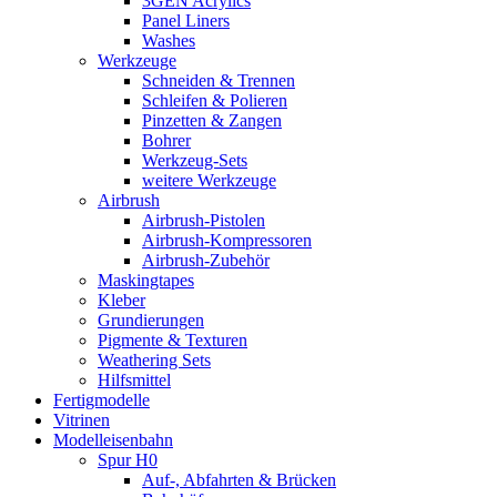
3GEN Acrylics
Panel Liners
Washes
Werkzeuge
Schneiden & Trennen
Schleifen & Polieren
Pinzetten & Zangen
Bohrer
Werkzeug-Sets
weitere Werkzeuge
Airbrush
Airbrush-Pistolen
Airbrush-Kompressoren
Airbrush-Zubehör
Maskingtapes
Kleber
Grundierungen
Pigmente & Texturen
Weathering Sets
Hilfsmittel
Fertigmodelle
Vitrinen
Modelleisenbahn
Spur H0
Auf-, Abfahrten & Brücken