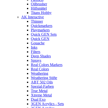
Oilbrusher
Hilfsmittel
Titans Hobby
AK Interactive
Thinner
Quickmarkers
Playmarkers
Quick GEN Sets
Quick GEN
Gouache
Inks
Filters
Deep Shades
Sprays
Real Colors Markers
Real Colors
Weathering
Weathering Stifte
ABT 502 Oils
Spezial-Farben
True Metal
Xtreme Metal
Dual Exo
3GEN Acrylics - Sets