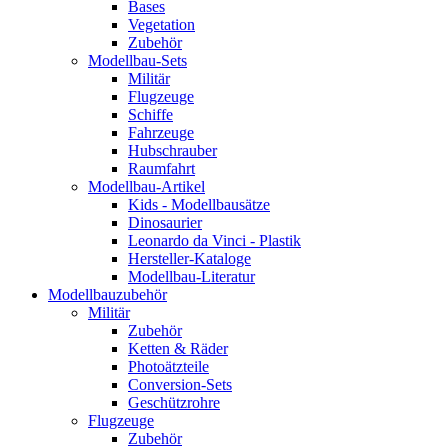
Bases
Vegetation
Zubehör
Modellbau-Sets
Militär
Flugzeuge
Schiffe
Fahrzeuge
Hubschrauber
Raumfahrt
Modellbau-Artikel
Kids - Modellbausätze
Dinosaurier
Leonardo da Vinci - Plastik
Hersteller-Kataloge
Modellbau-Literatur
Modellbauzubehör
Militär
Zubehör
Ketten & Räder
Photoätzteile
Conversion-Sets
Geschützrohre
Flugzeuge
Zubehör