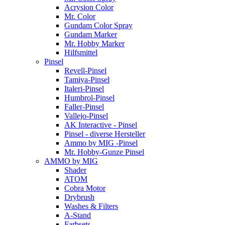
Acrysion Color
Mr. Color
Gundam Color Spray
Gundam Marker
Mr. Hobby Marker
Hilfsmittel
Pinsel
Revell-Pinsel
Tamiya-Pinsel
Italeri-Pinsel
Humbrol-Pinsel
Faller-Pinsel
Vallejo-Pinsel
AK Interactive - Pinsel
Pinsel - diverse Hersteller
Ammo by MIG -Pinsel
Mr. Hobby-Gunze Pinsel
AMMO by MIG
Shader
ATOM
Cobra Motor
Drybrush
Washes & Filters
A-Stand
Farbsets