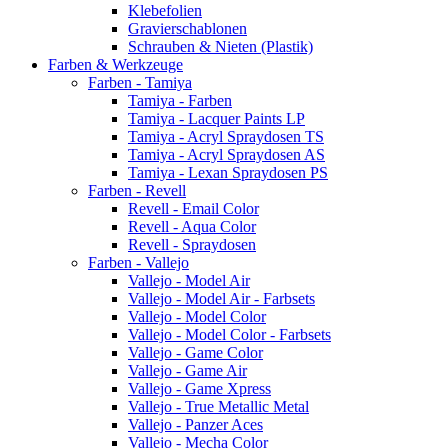
Klebefolien
Gravierschablonen
Schrauben & Nieten (Plastik)
Farben & Werkzeuge
Farben - Tamiya
Tamiya - Farben
Tamiya - Lacquer Paints LP
Tamiya - Acryl Spraydosen TS
Tamiya - Acryl Spraydosen AS
Tamiya - Lexan Spraydosen PS
Farben - Revell
Revell - Email Color
Revell - Aqua Color
Revell - Spraydosen
Farben - Vallejo
Vallejo - Model Air
Vallejo - Model Air - Farbsets
Vallejo - Model Color
Vallejo - Model Color - Farbsets
Vallejo - Game Color
Vallejo - Game Air
Vallejo - Game Xpress
Vallejo - True Metallic Metal
Vallejo - Panzer Aces
Vallejo - Mecha Color