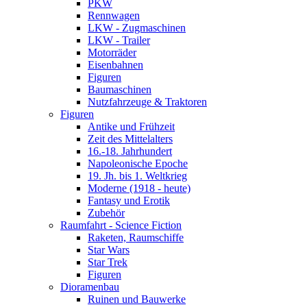
PKW
Rennwagen
LKW - Zugmaschinen
LKW - Trailer
Motorräder
Eisenbahnen
Figuren
Baumaschinen
Nutzfahrzeuge & Traktoren
Figuren
Antike und Frühzeit
Zeit des Mittelalters
16.-18. Jahrhundert
Napoleonische Epoche
19. Jh. bis 1. Weltkrieg
Moderne (1918 - heute)
Fantasy und Erotik
Zubehör
Raumfahrt - Science Fiction
Raketen, Raumschiffe
Star Wars
Star Trek
Figuren
Dioramenbau
Ruinen und Bauwerke