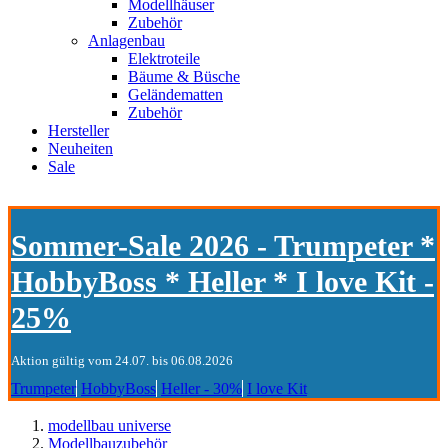
Modellhäuser
Zubehör
Anlagenbau
Elektroteile
Bäume & Büsche
Geländematten
Zubehör
Hersteller
Neuheiten
Sale
Sommer-Sale 2026 - Trumpeter *
HobbyBoss * Heller * I love Kit -
25%
Aktion gültig vom 24.07. bis 06.08.2026
Trumpeter
HobbyBoss
Heller - 30%
I love Kit
modellbau universe
Modellbauzubehör