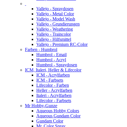
Vallejo - Spraydosen
Vallejo - Metal Color
Vallejo - Model Wash
Vallejo - Grundierungen
Vallejo - Weathering
Vallejo - Traincolor
Vallejo - Hilfsmittel
Vallejo - Premium RC-Color
Farben - Humbrol
Humbrol - Email
Humbrol - Acryl
Humbrol - Spraydosen
ICM, Italeri, Heller & Lifecolor
ICM - Acrylfarben
ICM - Farbsets
Lifecolor - Farben
Heller - Acrylfarben
Italeri - Acrylfarben
Lifecolor - Farbsets
Mr Hobby-Gunze
Aqueous Hobby Colors
Aqueous Gundam Color
Gundam Color
Mr. Color Spray