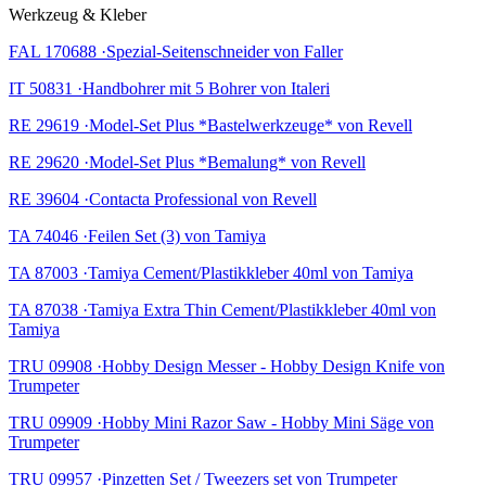
Werkzeug & Kleber
FAL 170688 ·Spezial-Seitenschneider von Faller
IT 50831 ·Handbohrer mit 5 Bohrer von Italeri
RE 29619 ·Model-Set Plus *Bastelwerkzeuge* von Revell
RE 29620 ·Model-Set Plus *Bemalung* von Revell
RE 39604 ·Contacta Professional von Revell
TA 74046 ·Feilen Set (3) von Tamiya
TA 87003 ·Tamiya Cement/Plastikkleber 40ml von Tamiya
TA 87038 ·Tamiya Extra Thin Cement/Plastikkleber 40ml von
Tamiya
TRU 09908 ·Hobby Design Messer - Hobby Design Knife von
Trumpeter
TRU 09909 ·Hobby Mini Razor Saw - Hobby Mini Säge von
Trumpeter
TRU 09957 ·Pinzetten Set / Tweezers set von Trumpeter