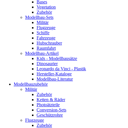
Bases
Vegetation
Zubehör
Modellbau-Sets
Militär
Flugzeuge
Schiffe
Fahrzeuge
Hubschrauber
Raumfahrt
Modellbau-Artikel
Kids - Modellbausätze
Dinosaurier
Leonardo da Vinci - Plastik
Hersteller-Kataloge
Modellbau-Literatur
Modellbauzubehör
Militär
Zubehör
Ketten & Räder
Photoätzteile
Conversion-Sets
Geschützrohre
Flugzeuge
Zubehör