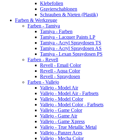
Klebefolien
Gravierschablonen
Schrauben & Nieten (Plastik)
Farben & Werkzeuge
Farben - Tamiya
Tamiya - Farben
Tamiya - Lacquer Paints LP
Tamiya - Acryl Spraydosen TS
Tamiya - Acryl Spraydosen AS
Tamiya - Lexan Spraydosen PS
Farben - Revell
Revell - Email Color
Revell - Aqua Color
Revell - Spraydosen
Farben - Vallejo
Vallejo - Model Air
Vallejo - Model Air - Farbsets
Vallejo - Model Color
Vallejo - Model Color - Farbsets
Vallejo - Game Color
Vallejo - Game Air
Vallejo - Game Xpress
Vallejo - True Metallic Metal
Vallejo - Panzer Aces
Vallejo - Mecha Color