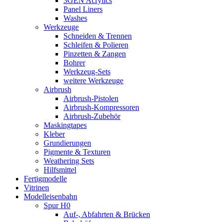
3GEN Acrylics
Panel Liners
Washes
Werkzeuge
Schneiden & Trennen
Schleifen & Polieren
Pinzetten & Zangen
Bohrer
Werkzeug-Sets
weitere Werkzeuge
Airbrush
Airbrush-Pistolen
Airbrush-Kompressoren
Airbrush-Zubehör
Maskingtapes
Kleber
Grundierungen
Pigmente & Texturen
Weathering Sets
Hilfsmittel
Fertigmodelle
Vitrinen
Modelleisenbahn
Spur H0
Auf-, Abfahrten & Brücken