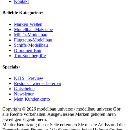
Kontakt
Beliebte Kategorien
+
Marken-Welten
Modellbau-Maßstäbe
Militär-Modellbau
Flugzeug-Modellbau
Schiffs-Modellbau
Dioramen-Bau
Top Suchbegriffe
Specials
+
KITS - Preview
Restock - wieder lieferbar
Gutscheine
Newsletter
Mein Kundenkonto
Copyright © 2026 modellbau universe / modellbau universe Gbr
alle Rechte vorbehalten. Ausgewiesene Marken gehören ihren
jeweiligen Eigentümern.
Mit der Benutzung dieser Seite erkennen Sie unsere AGBs und die
Datenschutzerklärung an. Wir übernehmen keine Haftung für den