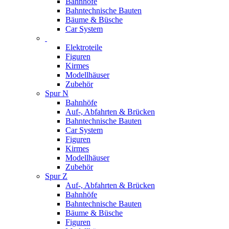
Bahnhöfe
Bahntechnische Bauten
Bäume & Büsche
Car System
Elektroteile
Figuren
Kirmes
Modellhäuser
Zubehör
Spur N
Bahnhöfe
Auf-, Abfahrten & Brücken
Bahntechnische Bauten
Car System
Figuren
Kirmes
Modellhäuser
Zubehör
Spur Z
Auf-, Abfahrten & Brücken
Bahnhöfe
Bahntechnische Bauten
Bäume & Büsche
Figuren