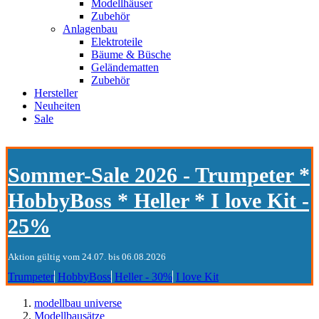
Modellhäuser
Zubehör
Anlagenbau
Elektroteile
Bäume & Büsche
Geländematten
Zubehör
Hersteller
Neuheiten
Sale
Sommer-Sale 2026 - Trumpeter *
HobbyBoss * Heller * I love Kit -
25%
Aktion gültig vom 24.07. bis 06.08.2026
Trumpeter
HobbyBoss
Heller - 30%
I love Kit
modellbau universe
Modellbausätze