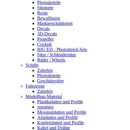
Photoätzteile
Sitzgurte
Resin
Bewaffnung
Maskierschablonen
Decals
3D-Decals
Propeller
Cockpit
BIG ED - Photoätzteil-Sets
Sitze / Schleudersitze
Räder / Wheels
Schiffe
Zubehör
Photoätzteile
Geschützrohre
Fahrzeuge
Zubehör
Modellbau-Material
Plastikplatten und Profile
sonstiges
Messingplatten und Profile
Aluplatten und Profile
Kupferplatten und Profile
Kabel und Drähte