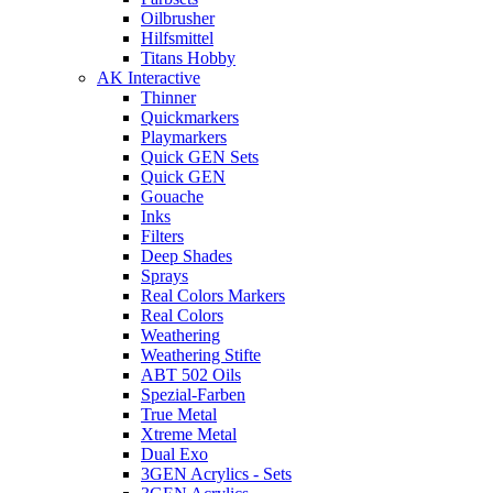
Oilbrusher
Hilfsmittel
Titans Hobby
AK Interactive
Thinner
Quickmarkers
Playmarkers
Quick GEN Sets
Quick GEN
Gouache
Inks
Filters
Deep Shades
Sprays
Real Colors Markers
Real Colors
Weathering
Weathering Stifte
ABT 502 Oils
Spezial-Farben
True Metal
Xtreme Metal
Dual Exo
3GEN Acrylics - Sets