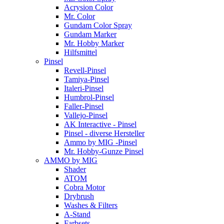
Acrysion Color
Mr. Color
Gundam Color Spray
Gundam Marker
Mr. Hobby Marker
Hilfsmittel
Pinsel
Revell-Pinsel
Tamiya-Pinsel
Italeri-Pinsel
Humbrol-Pinsel
Faller-Pinsel
Vallejo-Pinsel
AK Interactive - Pinsel
Pinsel - diverse Hersteller
Ammo by MIG -Pinsel
Mr. Hobby-Gunze Pinsel
AMMO by MIG
Shader
ATOM
Cobra Motor
Drybrush
Washes & Filters
A-Stand
Farbsets