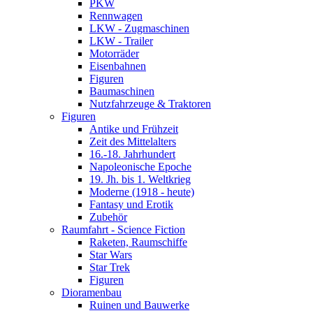
PKW
Rennwagen
LKW - Zugmaschinen
LKW - Trailer
Motorräder
Eisenbahnen
Figuren
Baumaschinen
Nutzfahrzeuge & Traktoren
Figuren
Antike und Frühzeit
Zeit des Mittelalters
16.-18. Jahrhundert
Napoleonische Epoche
19. Jh. bis 1. Weltkrieg
Moderne (1918 - heute)
Fantasy und Erotik
Zubehör
Raumfahrt - Science Fiction
Raketen, Raumschiffe
Star Wars
Star Trek
Figuren
Dioramenbau
Ruinen und Bauwerke