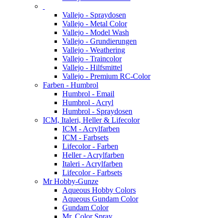
Vallejo - Spraydosen
Vallejo - Metal Color
Vallejo - Model Wash
Vallejo - Grundierungen
Vallejo - Weathering
Vallejo - Traincolor
Vallejo - Hilfsmittel
Vallejo - Premium RC-Color
Farben - Humbrol
Humbrol - Email
Humbrol - Acryl
Humbrol - Spraydosen
ICM, Italeri, Heller & Lifecolor
ICM - Acrylfarben
ICM - Farbsets
Lifecolor - Farben
Heller - Acrylfarben
Italeri - Acrylfarben
Lifecolor - Farbsets
Mr Hobby-Gunze
Aqueous Hobby Colors
Aqueous Gundam Color
Gundam Color
Mr. Color Spray