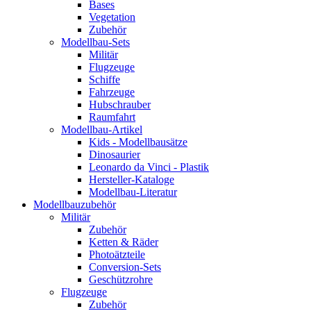
Bases
Vegetation
Zubehör
Modellbau-Sets
Militär
Flugzeuge
Schiffe
Fahrzeuge
Hubschrauber
Raumfahrt
Modellbau-Artikel
Kids - Modellbausätze
Dinosaurier
Leonardo da Vinci - Plastik
Hersteller-Kataloge
Modellbau-Literatur
Modellbauzubehör
Militär
Zubehör
Ketten & Räder
Photoätzteile
Conversion-Sets
Geschützrohre
Flugzeuge
Zubehör