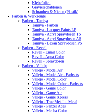
Klebefolien
Gravierschablonen
Schrauben & Nieten (Plastik)
Farben & Werkzeuge
Farben - Tamiya
Tamiya - Farben
Tamiya - Lacquer Paints LP
Tamiya - Acryl Spraydosen TS
Tamiya - Acryl Spraydosen AS
Tamiya - Lexan Spraydosen PS
Farben - Revell
Revell - Email Color
Revell - Aqua Color
Revell - Spraydosen
Farben - Vallejo
Vallejo - Model Air
Vallejo - Model Air - Farbsets
Vallejo - Model Color
Vallejo - Model Color - Farbsets
Vallejo - Game Color
Vallejo - Game Air
Vallejo - Game Xpress
Vallejo - True Metallic Metal
Vallejo - Panzer Aces
Vallejo - Mecha Color