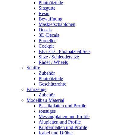
Photoätzteile
Sitzgurte
Resin
Bewaffnung
Maskierschablonen
Decals
3D-Decals
Propeller
Cockpit
BIG ED - Photoätzteil-Sets
Sitze / Schleudersitze
Räder / Wheels
Schiffe
Zubehör
Photoätzteile
Geschützrohre
Fahrzeuge
Zubehör
Modellbau-Material
Plastikplatten und Profile
sonstiges
Messingplatten und Profile
Aluplatten und Profile
Kupferplatten und Profile
Kabel und Drähte