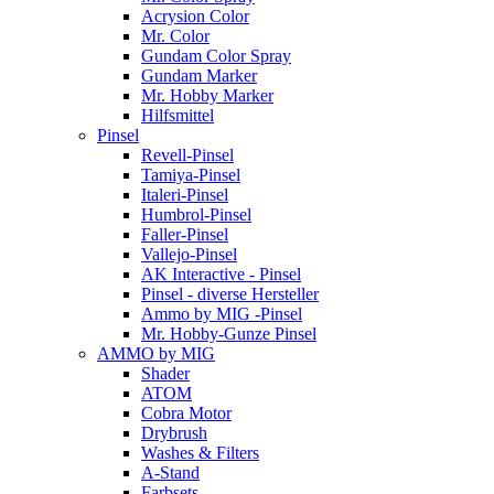
Acrysion Color
Mr. Color
Gundam Color Spray
Gundam Marker
Mr. Hobby Marker
Hilfsmittel
Pinsel
Revell-Pinsel
Tamiya-Pinsel
Italeri-Pinsel
Humbrol-Pinsel
Faller-Pinsel
Vallejo-Pinsel
AK Interactive - Pinsel
Pinsel - diverse Hersteller
Ammo by MIG -Pinsel
Mr. Hobby-Gunze Pinsel
AMMO by MIG
Shader
ATOM
Cobra Motor
Drybrush
Washes & Filters
A-Stand
Farbsets