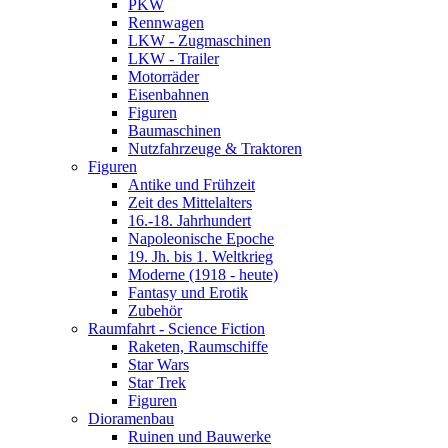
PKW
Rennwagen
LKW - Zugmaschinen
LKW - Trailer
Motorräder
Eisenbahnen
Figuren
Baumaschinen
Nutzfahrzeuge & Traktoren
Figuren
Antike und Frühzeit
Zeit des Mittelalters
16.-18. Jahrhundert
Napoleonische Epoche
19. Jh. bis 1. Weltkrieg
Moderne (1918 - heute)
Fantasy und Erotik
Zubehör
Raumfahrt - Science Fiction
Raketen, Raumschiffe
Star Wars
Star Trek
Figuren
Dioramenbau
Ruinen und Bauwerke