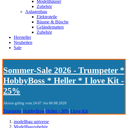
Modellhäuser
Zubehör
Anlagenbau
Elektroteile
Bäume & Büsche
Geländematten
Zubehör
Hersteller
Neuheiten
Sale
Sommer-Sale 2026 - Trumpeter *
HobbyBoss * Heller * I love Kit -
25%
Aktion gültig vom 24.07. bis 06.08.2026
Trumpeter
HobbyBoss
Heller - 30%
I love Kit
modellbau universe
Modellbauzubehör