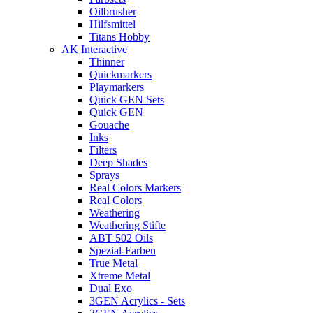
Oilbrusher
Hilfsmittel
Titans Hobby
AK Interactive
Thinner
Quickmarkers
Playmarkers
Quick GEN Sets
Quick GEN
Gouache
Inks
Filters
Deep Shades
Sprays
Real Colors Markers
Real Colors
Weathering
Weathering Stifte
ABT 502 Oils
Spezial-Farben
True Metal
Xtreme Metal
Dual Exo
3GEN Acrylics - Sets