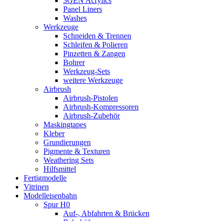
3GEN Acrylics
Panel Liners
Washes
Werkzeuge
Schneiden & Trennen
Schleifen & Polieren
Pinzetten & Zangen
Bohrer
Werkzeug-Sets
weitere Werkzeuge
Airbrush
Airbrush-Pistolen
Airbrush-Kompressoren
Airbrush-Zubehör
Maskingtapes
Kleber
Grundierungen
Pigmente & Texturen
Weathering Sets
Hilfsmittel
Fertigmodelle
Vitrinen
Modelleisenbahn
Spur H0
Auf-, Abfahrten & Brücken