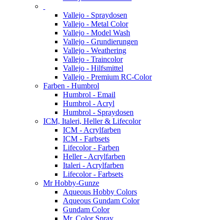
Vallejo - Spraydosen
Vallejo - Metal Color
Vallejo - Model Wash
Vallejo - Grundierungen
Vallejo - Weathering
Vallejo - Traincolor
Vallejo - Hilfsmittel
Vallejo - Premium RC-Color
Farben - Humbrol
Humbrol - Email
Humbrol - Acryl
Humbrol - Spraydosen
ICM, Italeri, Heller & Lifecolor
ICM - Acrylfarben
ICM - Farbsets
Lifecolor - Farben
Heller - Acrylfarben
Italeri - Acrylfarben
Lifecolor - Farbsets
Mr Hobby-Gunze
Aqueous Hobby Colors
Aqueous Gundam Color
Gundam Color
Mr. Color Spray