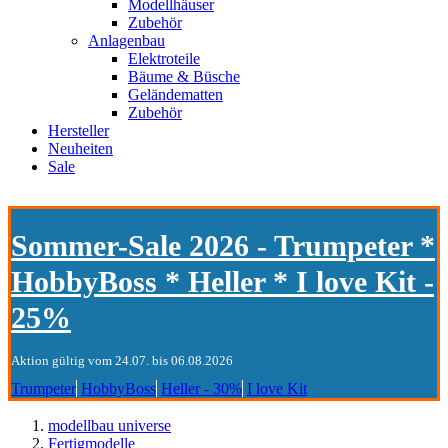
Modellhäuser
Zubehör
Anlagenbau
Elektroteile
Bäume & Büsche
Geländematten
Zubehör
Hersteller
Neuheiten
Sale
Sommer-Sale 2026 - Trumpeter *
HobbyBoss * Heller * I love Kit -
25%
Aktion gültig vom 24.07. bis 06.08.2026
Trumpeter
HobbyBoss
Heller - 30%
I love Kit
modellbau universe
Fertigmodelle