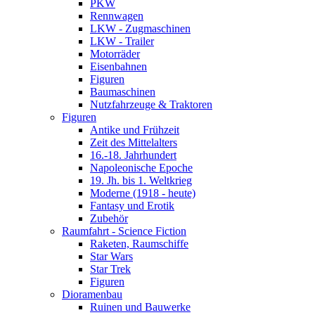
PKW
Rennwagen
LKW - Zugmaschinen
LKW - Trailer
Motorräder
Eisenbahnen
Figuren
Baumaschinen
Nutzfahrzeuge & Traktoren
Figuren
Antike und Frühzeit
Zeit des Mittelalters
16.-18. Jahrhundert
Napoleonische Epoche
19. Jh. bis 1. Weltkrieg
Moderne (1918 - heute)
Fantasy und Erotik
Zubehör
Raumfahrt - Science Fiction
Raketen, Raumschiffe
Star Wars
Star Trek
Figuren
Dioramenbau
Ruinen und Bauwerke