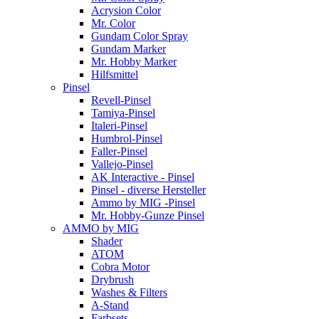
Acrysion Color
Mr. Color
Gundam Color Spray
Gundam Marker
Mr. Hobby Marker
Hilfsmittel
Pinsel
Revell-Pinsel
Tamiya-Pinsel
Italeri-Pinsel
Humbrol-Pinsel
Faller-Pinsel
Vallejo-Pinsel
AK Interactive - Pinsel
Pinsel - diverse Hersteller
Ammo by MIG -Pinsel
Mr. Hobby-Gunze Pinsel
AMMO by MIG
Shader
ATOM
Cobra Motor
Drybrush
Washes & Filters
A-Stand
Farbsets