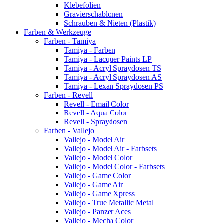
Klebefolien
Gravierschablonen
Schrauben & Nieten (Plastik)
Farben & Werkzeuge
Farben - Tamiya
Tamiya - Farben
Tamiya - Lacquer Paints LP
Tamiya - Acryl Spraydosen TS
Tamiya - Acryl Spraydosen AS
Tamiya - Lexan Spraydosen PS
Farben - Revell
Revell - Email Color
Revell - Aqua Color
Revell - Spraydosen
Farben - Vallejo
Vallejo - Model Air
Vallejo - Model Air - Farbsets
Vallejo - Model Color
Vallejo - Model Color - Farbsets
Vallejo - Game Color
Vallejo - Game Air
Vallejo - Game Xpress
Vallejo - True Metallic Metal
Vallejo - Panzer Aces
Vallejo - Mecha Color