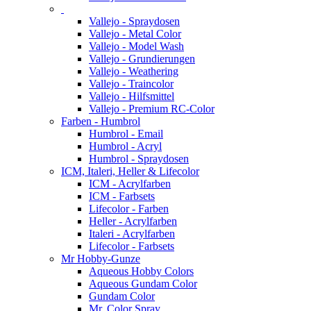
Vallejo - Spraydosen
Vallejo - Metal Color
Vallejo - Model Wash
Vallejo - Grundierungen
Vallejo - Weathering
Vallejo - Traincolor
Vallejo - Hilfsmittel
Vallejo - Premium RC-Color
Farben - Humbrol
Humbrol - Email
Humbrol - Acryl
Humbrol - Spraydosen
ICM, Italeri, Heller & Lifecolor
ICM - Acrylfarben
ICM - Farbsets
Lifecolor - Farben
Heller - Acrylfarben
Italeri - Acrylfarben
Lifecolor - Farbsets
Mr Hobby-Gunze
Aqueous Hobby Colors
Aqueous Gundam Color
Gundam Color
Mr. Color Spray