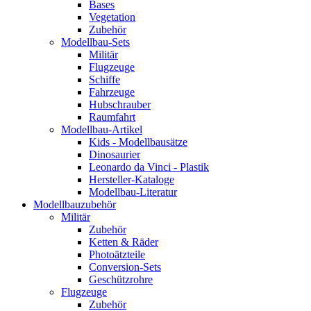
Bases
Vegetation
Zubehör
Modellbau-Sets
Militär
Flugzeuge
Schiffe
Fahrzeuge
Hubschrauber
Raumfahrt
Modellbau-Artikel
Kids - Modellbausätze
Dinosaurier
Leonardo da Vinci - Plastik
Hersteller-Kataloge
Modellbau-Literatur
Modellbauzubehör
Militär
Zubehör
Ketten & Räder
Photoätzteile
Conversion-Sets
Geschützrohre
Flugzeuge
Zubehör