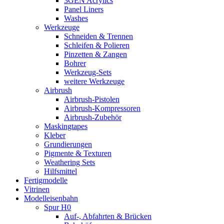
3GEN Acrylics
Panel Liners
Washes
Werkzeuge
Schneiden & Trennen
Schleifen & Polieren
Pinzetten & Zangen
Bohrer
Werkzeug-Sets
weitere Werkzeuge
Airbrush
Airbrush-Pistolen
Airbrush-Kompressoren
Airbrush-Zubehör
Maskingtapes
Kleber
Grundierungen
Pigmente & Texturen
Weathering Sets
Hilfsmittel
Fertigmodelle
Vitrinen
Modelleisenbahn
Spur H0
Auf-, Abfahrten & Brücken