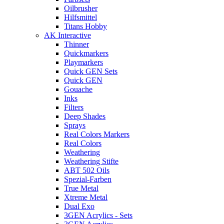
Oilbrusher
Hilfsmittel
Titans Hobby
AK Interactive
Thinner
Quickmarkers
Playmarkers
Quick GEN Sets
Quick GEN
Gouache
Inks
Filters
Deep Shades
Sprays
Real Colors Markers
Real Colors
Weathering
Weathering Stifte
ABT 502 Oils
Spezial-Farben
True Metal
Xtreme Metal
Dual Exo
3GEN Acrylics - Sets