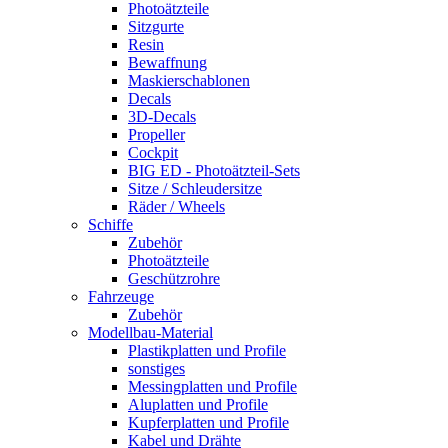
Photoätzteile
Sitzgurte
Resin
Bewaffnung
Maskierschablonen
Decals
3D-Decals
Propeller
Cockpit
BIG ED - Photoätzteil-Sets
Sitze / Schleudersitze
Räder / Wheels
Schiffe
Zubehör
Photoätzteile
Geschützrohre
Fahrzeuge
Zubehör
Modellbau-Material
Plastikplatten und Profile
sonstiges
Messingplatten und Profile
Aluplatten und Profile
Kupferplatten und Profile
Kabel und Drähte