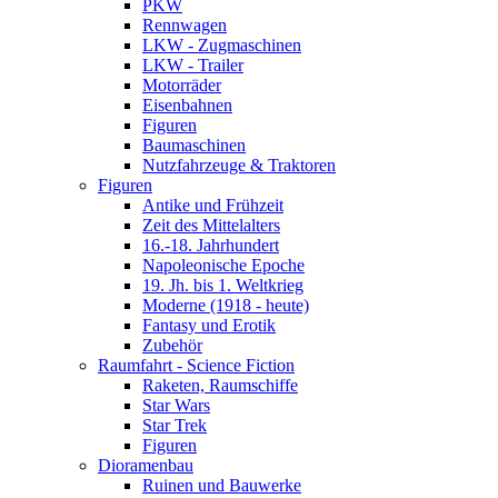
PKW
Rennwagen
LKW - Zugmaschinen
LKW - Trailer
Motorräder
Eisenbahnen
Figuren
Baumaschinen
Nutzfahrzeuge & Traktoren
Figuren
Antike und Frühzeit
Zeit des Mittelalters
16.-18. Jahrhundert
Napoleonische Epoche
19. Jh. bis 1. Weltkrieg
Moderne (1918 - heute)
Fantasy und Erotik
Zubehör
Raumfahrt - Science Fiction
Raketen, Raumschiffe
Star Wars
Star Trek
Figuren
Dioramenbau
Ruinen und Bauwerke