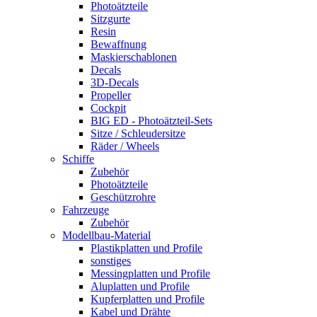
Photoätzteile
Sitzgurte
Resin
Bewaffnung
Maskierschablonen
Decals
3D-Decals
Propeller
Cockpit
BIG ED - Photoätzteil-Sets
Sitze / Schleudersitze
Räder / Wheels
Schiffe
Zubehör
Photoätzteile
Geschützrohre
Fahrzeuge
Zubehör
Modellbau-Material
Plastikplatten und Profile
sonstiges
Messingplatten und Profile
Aluplatten und Profile
Kupferplatten und Profile
Kabel und Drähte