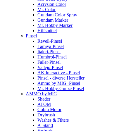
Acrysion Color
Mr. Color
Gundam Color Spray
Gundam Marker
Mr. Hobby Marker
Hilfsmittel
Pinsel
Revell-Pinsel
Tamiya-Pinsel
Italeri-Pinsel
Humbrol-Pinsel
Faller-Pinsel
Vallejo-Pinsel
AK Interactive - Pinsel
Pinsel - diverse Hersteller
Ammo by MIG -Pinsel
Mr. Hobby-Gunze Pinsel
AMMO by MIG
Shader
ATOM
Cobra Motor
Drybrush
Washes & Filters
A-Stand
Farbsets