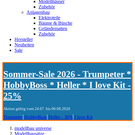
Modellhäuser
Zubehör
Anlagenbau
Elektroteile
Bäume & Büsche
Geländematten
Zubehör
Hersteller
Neuheiten
Sale
Sommer-Sale 2026 - Trumpeter *
HobbyBoss * Heller * I love Kit -
25%
Aktion gültig vom 24.07. bis 06.08.2026
Trumpeter
HobbyBoss
Heller - 30%
I love Kit
modellbau universe
Modellbausätze