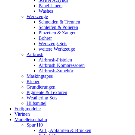
3GEN Acrylics
Panel Liners
Washes
Werkzeuge
Schneiden & Trennen
Schleifen & Polieren
Pinzetten & Zangen
Bohrer
Werkzeug-Sets
weitere Werkzeuge
Airbrush
Airbrush-Pistolen
Airbrush-Kompressoren
Airbrush-Zubehör
Maskingtapes
Kleber
Grundierungen
Pigmente & Texturen
Weathering Sets
Hilfsmittel
Fertigmodelle
Vitrinen
Modelleisenbahn
Spur H0
Auf-, Abfahrten & Brücken