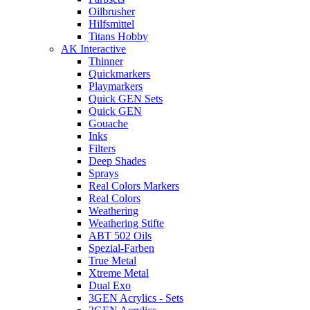
Oilbrusher
Hilfsmittel
Titans Hobby
AK Interactive
Thinner
Quickmarkers
Playmarkers
Quick GEN Sets
Quick GEN
Gouache
Inks
Filters
Deep Shades
Sprays
Real Colors Markers
Real Colors
Weathering
Weathering Stifte
ABT 502 Oils
Spezial-Farben
True Metal
Xtreme Metal
Dual Exo
3GEN Acrylics - Sets