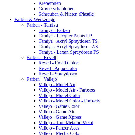
Klebefolien
Gravierschablonen
Schrauben & Nieten (Plastik)
Farben & Werkzeuge
Farben - Tamiya
Tamiya - Farben
Tamiya - Lacquer Paints LP
Tamiya - Acryl Spraydosen TS
Tamiya - Acryl Spraydosen AS
Tamiya - Lexan Spraydosen PS
Farben - Revell
Revell - Email Color
Revell - Aqua Color
Revell - Spraydosen
Farben - Vallejo
Vallejo - Model Air
Vallejo - Model Air - Farbsets
Vallejo - Model Color
Vallejo - Model Color - Farbsets
Vallejo - Game Color
Vallejo - Game Air
Vallejo - Game Xpress
Vallejo - True Metallic Metal
Vallejo - Panzer Aces
Vallejo - Mecha Color