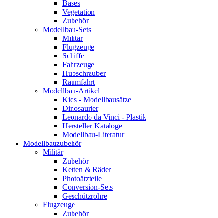
Bases
Vegetation
Zubehör
Modellbau-Sets
Militär
Flugzeuge
Schiffe
Fahrzeuge
Hubschrauber
Raumfahrt
Modellbau-Artikel
Kids - Modellbausätze
Dinosaurier
Leonardo da Vinci - Plastik
Hersteller-Kataloge
Modellbau-Literatur
Modellbauzubehör
Militär
Zubehör
Ketten & Räder
Photoätzteile
Conversion-Sets
Geschützrohre
Flugzeuge
Zubehör