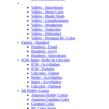
Vallejo - Spraydosen
Vallejo - Metal Color
Vallejo - Model Wash
Vallejo - Grundierungen
Vallejo - Weathering
Vallejo - Traincolor
Vallejo - Hilfsmittel
Vallejo - Premium RC-Color
Farben - Humbrol
Humbrol - Email
Humbrol - Acryl
Humbrol - Spraydosen
ICM, Italeri, Heller & Lifecolor
ICM - Acrylfarben
ICM - Farbsets
Lifecolor - Farben
Heller - Acrylfarben
Italeri - Acrylfarben
Lifecolor - Farbsets
Mr Hobby-Gunze
Aqueous Hobby Colors
Aqueous Gundam Color
Gundam Color
Mr. Color Spray