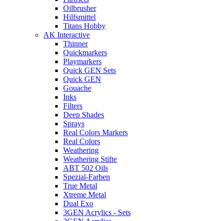
Oilbrusher
Hilfsmittel
Titans Hobby
AK Interactive
Thinner
Quickmarkers
Playmarkers
Quick GEN Sets
Quick GEN
Gouache
Inks
Filters
Deep Shades
Sprays
Real Colors Markers
Real Colors
Weathering
Weathering Stifte
ABT 502 Oils
Spezial-Farben
True Metal
Xtreme Metal
Dual Exo
3GEN Acrylics - Sets