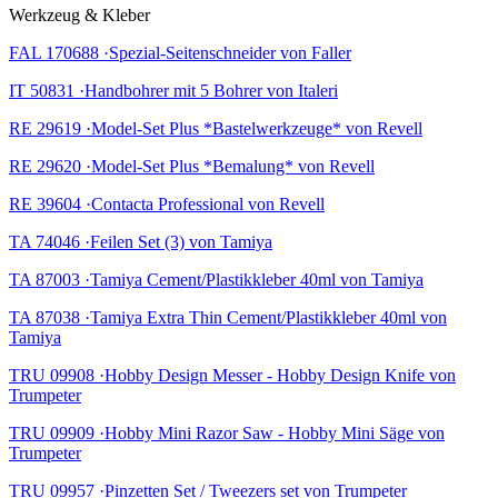
Werkzeug & Kleber
FAL 170688 ·Spezial-Seitenschneider von Faller
IT 50831 ·Handbohrer mit 5 Bohrer von Italeri
RE 29619 ·Model-Set Plus *Bastelwerkzeuge* von Revell
RE 29620 ·Model-Set Plus *Bemalung* von Revell
RE 39604 ·Contacta Professional von Revell
TA 74046 ·Feilen Set (3) von Tamiya
TA 87003 ·Tamiya Cement/Plastikkleber 40ml von Tamiya
TA 87038 ·Tamiya Extra Thin Cement/Plastikkleber 40ml von
Tamiya
TRU 09908 ·Hobby Design Messer - Hobby Design Knife von
Trumpeter
TRU 09909 ·Hobby Mini Razor Saw - Hobby Mini Säge von
Trumpeter
TRU 09957 ·Pinzetten Set / Tweezers set von Trumpeter