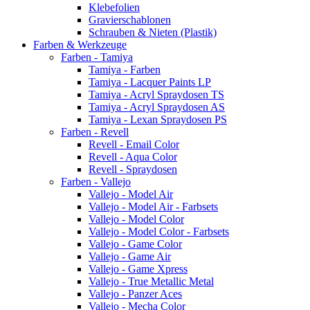
Klebefolien
Gravierschablonen
Schrauben & Nieten (Plastik)
Farben & Werkzeuge
Farben - Tamiya
Tamiya - Farben
Tamiya - Lacquer Paints LP
Tamiya - Acryl Spraydosen TS
Tamiya - Acryl Spraydosen AS
Tamiya - Lexan Spraydosen PS
Farben - Revell
Revell - Email Color
Revell - Aqua Color
Revell - Spraydosen
Farben - Vallejo
Vallejo - Model Air
Vallejo - Model Air - Farbsets
Vallejo - Model Color
Vallejo - Model Color - Farbsets
Vallejo - Game Color
Vallejo - Game Air
Vallejo - Game Xpress
Vallejo - True Metallic Metal
Vallejo - Panzer Aces
Vallejo - Mecha Color