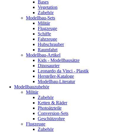
Bases
Vegetation
Zubehör
Modellbau-Sets
Militär
Flugzeuge
Schiffe
Fahrzeuge
Hubschrauber
Raumfahrt
Modellbau-Artikel
Kids - Modellbausätze
Dinosaurier
Leonardo da Vinci - Plastik
Hersteller-Kataloge
Modellbau-Literatur
Modellbauzubehör
Militär
Zubehör
Ketten & Räder
Photoätzteile
Conversion-Sets
Geschützrohre
Flugzeuge
Zubehör