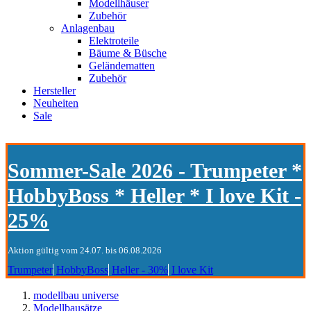
Modellhäuser
Zubehör
Anlagenbau
Elektroteile
Bäume & Büsche
Geländematten
Zubehör
Hersteller
Neuheiten
Sale
Sommer-Sale 2026 - Trumpeter *
HobbyBoss * Heller * I love Kit -
25%
Aktion gültig vom 24.07. bis 06.08.2026
Trumpeter
HobbyBoss
Heller - 30%
I love Kit
modellbau universe
Modellbausätze