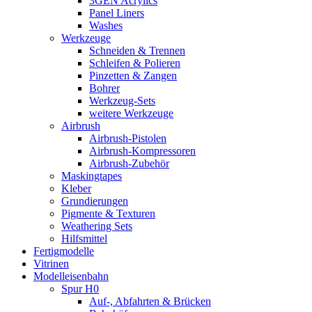
3GEN Acrylics
Panel Liners
Washes
Werkzeuge
Schneiden & Trennen
Schleifen & Polieren
Pinzetten & Zangen
Bohrer
Werkzeug-Sets
weitere Werkzeuge
Airbrush
Airbrush-Pistolen
Airbrush-Kompressoren
Airbrush-Zubehör
Maskingtapes
Kleber
Grundierungen
Pigmente & Texturen
Weathering Sets
Hilfsmittel
Fertigmodelle
Vitrinen
Modelleisenbahn
Spur H0
Auf-, Abfahrten & Brücken