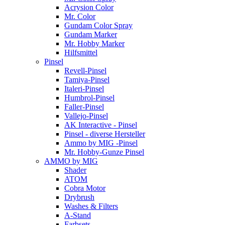
Acrysion Color
Mr. Color
Gundam Color Spray
Gundam Marker
Mr. Hobby Marker
Hilfsmittel
Pinsel
Revell-Pinsel
Tamiya-Pinsel
Italeri-Pinsel
Humbrol-Pinsel
Faller-Pinsel
Vallejo-Pinsel
AK Interactive - Pinsel
Pinsel - diverse Hersteller
Ammo by MIG -Pinsel
Mr. Hobby-Gunze Pinsel
AMMO by MIG
Shader
ATOM
Cobra Motor
Drybrush
Washes & Filters
A-Stand
Farbsets