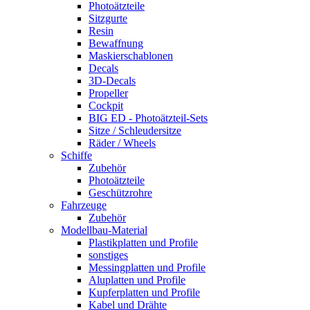
Photoätzteile
Sitzgurte
Resin
Bewaffnung
Maskierschablonen
Decals
3D-Decals
Propeller
Cockpit
BIG ED - Photoätzteil-Sets
Sitze / Schleudersitze
Räder / Wheels
Schiffe
Zubehör
Photoätzteile
Geschützrohre
Fahrzeuge
Zubehör
Modellbau-Material
Plastikplatten und Profile
sonstiges
Messingplatten und Profile
Aluplatten und Profile
Kupferplatten und Profile
Kabel und Drähte