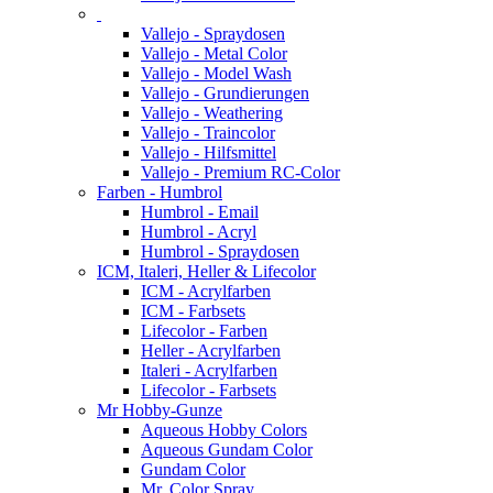
Vallejo - Spraydosen
Vallejo - Metal Color
Vallejo - Model Wash
Vallejo - Grundierungen
Vallejo - Weathering
Vallejo - Traincolor
Vallejo - Hilfsmittel
Vallejo - Premium RC-Color
Farben - Humbrol
Humbrol - Email
Humbrol - Acryl
Humbrol - Spraydosen
ICM, Italeri, Heller & Lifecolor
ICM - Acrylfarben
ICM - Farbsets
Lifecolor - Farben
Heller - Acrylfarben
Italeri - Acrylfarben
Lifecolor - Farbsets
Mr Hobby-Gunze
Aqueous Hobby Colors
Aqueous Gundam Color
Gundam Color
Mr. Color Spray