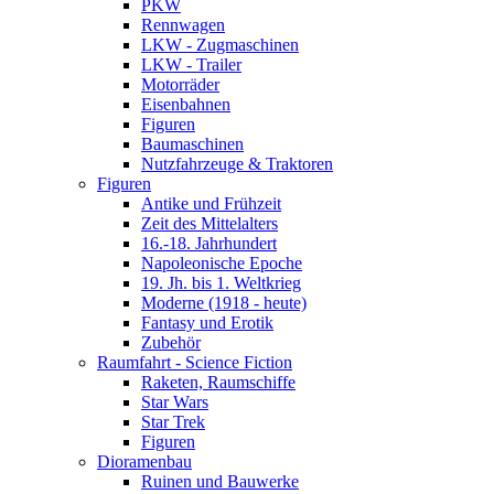
PKW
Rennwagen
LKW - Zugmaschinen
LKW - Trailer
Motorräder
Eisenbahnen
Figuren
Baumaschinen
Nutzfahrzeuge & Traktoren
Figuren
Antike und Frühzeit
Zeit des Mittelalters
16.-18. Jahrhundert
Napoleonische Epoche
19. Jh. bis 1. Weltkrieg
Moderne (1918 - heute)
Fantasy und Erotik
Zubehör
Raumfahrt - Science Fiction
Raketen, Raumschiffe
Star Wars
Star Trek
Figuren
Dioramenbau
Ruinen und Bauwerke