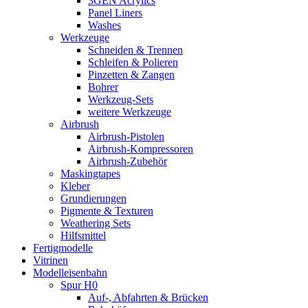
3GEN Acrylics
Panel Liners
Washes
Werkzeuge
Schneiden & Trennen
Schleifen & Polieren
Pinzetten & Zangen
Bohrer
Werkzeug-Sets
weitere Werkzeuge
Airbrush
Airbrush-Pistolen
Airbrush-Kompressoren
Airbrush-Zubehör
Maskingtapes
Kleber
Grundierungen
Pigmente & Texturen
Weathering Sets
Hilfsmittel
Fertigmodelle
Vitrinen
Modelleisenbahn
Spur H0
Auf-, Abfahrten & Brücken