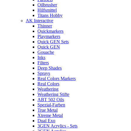
Oilbrusher
Hilfsmittel
Titans Hobby
AK Interactive
Thinner
Quickmarkers
Playmarkers
Quick GEN Sets
Quick GEN
Gouache
Inks
Filters
Deep Shades
Sprays
Real Colors Markers
Real Colors
Weathering
Weathering Stifte
ABT 502 Oils
Spezial-Farben
True Metal
Xtreme Metal
Dual Exo
3GEN Acrylics - Sets