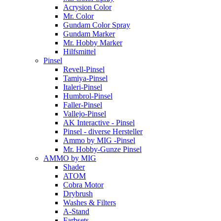
Acrysion Color
Mr. Color
Gundam Color Spray
Gundam Marker
Mr. Hobby Marker
Hilfsmittel
Pinsel
Revell-Pinsel
Tamiya-Pinsel
Italeri-Pinsel
Humbrol-Pinsel
Faller-Pinsel
Vallejo-Pinsel
AK Interactive - Pinsel
Pinsel - diverse Hersteller
Ammo by MIG -Pinsel
Mr. Hobby-Gunze Pinsel
AMMO by MIG
Shader
ATOM
Cobra Motor
Drybrush
Washes & Filters
A-Stand
Farbsets