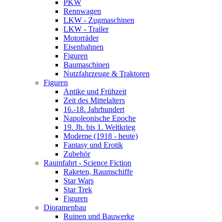
PKW
Rennwagen
LKW - Zugmaschinen
LKW - Trailer
Motorräder
Eisenbahnen
Figuren
Baumaschinen
Nutzfahrzeuge & Traktoren
Figuren
Antike und Frühzeit
Zeit des Mittelalters
16.-18. Jahrhundert
Napoleonische Epoche
19. Jh. bis 1. Weltkrieg
Moderne (1918 - heute)
Fantasy und Erotik
Zubehör
Raumfahrt - Science Fiction
Raketen, Raumschiffe
Star Wars
Star Trek
Figuren
Dioramenbau
Ruinen und Bauwerke