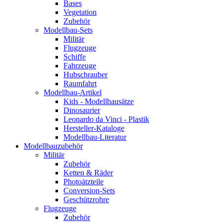
Bases
Vegetation
Zubehör
Modellbau-Sets
Militär
Flugzeuge
Schiffe
Fahrzeuge
Hubschrauber
Raumfahrt
Modellbau-Artikel
Kids - Modellbausätze
Dinosaurier
Leonardo da Vinci - Plastik
Hersteller-Kataloge
Modellbau-Literatur
Modellbauzubehör
Militär
Zubehör
Ketten & Räder
Photoätzteile
Conversion-Sets
Geschützrohre
Flugzeuge
Zubehör