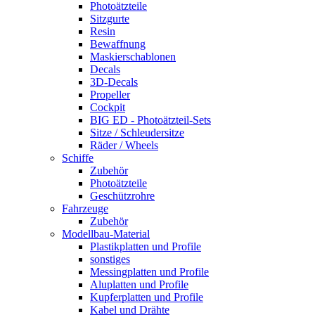
Photoätzteile
Sitzgurte
Resin
Bewaffnung
Maskierschablonen
Decals
3D-Decals
Propeller
Cockpit
BIG ED - Photoätzteil-Sets
Sitze / Schleudersitze
Räder / Wheels
Schiffe
Zubehör
Photoätzteile
Geschützrohre
Fahrzeuge
Zubehör
Modellbau-Material
Plastikplatten und Profile
sonstiges
Messingplatten und Profile
Aluplatten und Profile
Kupferplatten und Profile
Kabel und Drähte