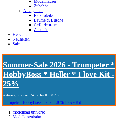
Modellhäuser
Zubehör
Anlagenbau
Elektroteile
Bäume & Büsche
Geländematten
Zubehör
Hersteller
Neuheiten
Sale
Sommer-Sale 2026 - Trumpeter *
HobbyBoss * Heller * I love Kit -
25%
Aktion gültig vom 24.07. bis 06.08.2026
Trumpeter
HobbyBoss
Heller - 30%
I love Kit
modellbau universe
Modelleisenbahn