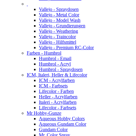
Vallejo - Spraydosen
Vallejo - Metal Color
Vallejo - Model Wash
Vallejo - Grundierungen
Vallejo - Weathering
Vallejo - Traincolor
Vallejo - Hilfsmittel
Vallejo - Premium RC-Color
Farben - Humbrol
Humbrol - Email
Humbrol - Acryl
Humbrol - Spraydosen
ICM, Italeri, Heller & Lifecolor
ICM - Acrylfarben
ICM - Farbsets
Lifecolor - Farben
Heller - Acrylfarben
Italeri - Acrylfarben
Lifecolor - Farbsets
Mr Hobby-Gunze
Aqueous Hobby Colors
Aqueous Gundam Color
Gundam Color
Mr. Color Spray