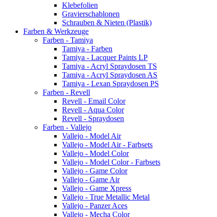
Klebefolien
Gravierschablonen
Schrauben & Nieten (Plastik)
Farben & Werkzeuge
Farben - Tamiya
Tamiya - Farben
Tamiya - Lacquer Paints LP
Tamiya - Acryl Spraydosen TS
Tamiya - Acryl Spraydosen AS
Tamiya - Lexan Spraydosen PS
Farben - Revell
Revell - Email Color
Revell - Aqua Color
Revell - Spraydosen
Farben - Vallejo
Vallejo - Model Air
Vallejo - Model Air - Farbsets
Vallejo - Model Color
Vallejo - Model Color - Farbsets
Vallejo - Game Color
Vallejo - Game Air
Vallejo - Game Xpress
Vallejo - True Metallic Metal
Vallejo - Panzer Aces
Vallejo - Mecha Color