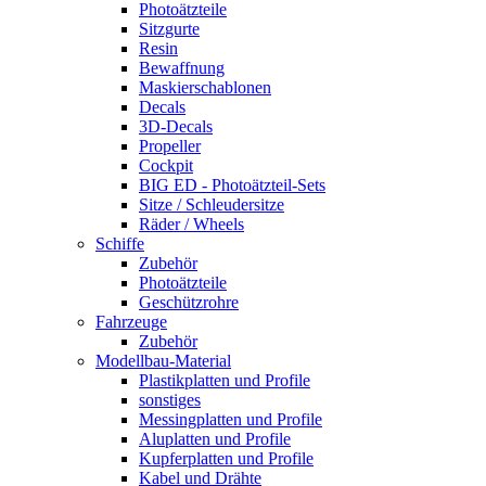
Photoätzteile
Sitzgurte
Resin
Bewaffnung
Maskierschablonen
Decals
3D-Decals
Propeller
Cockpit
BIG ED - Photoätzteil-Sets
Sitze / Schleudersitze
Räder / Wheels
Schiffe
Zubehör
Photoätzteile
Geschützrohre
Fahrzeuge
Zubehör
Modellbau-Material
Plastikplatten und Profile
sonstiges
Messingplatten und Profile
Aluplatten und Profile
Kupferplatten und Profile
Kabel und Drähte