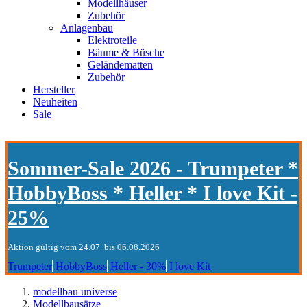
Modellhäuser
Zubehör
Anlagenbau
Elektroteile
Bäume & Büsche
Geländematten
Zubehör
Hersteller
Neuheiten
Sale
Sommer-Sale 2026 - Trumpeter *
HobbyBoss * Heller * I love Kit -
25%
Aktion gültig vom 24.07. bis 06.08.2026
Trumpeter
HobbyBoss
Heller - 30%
I love Kit
modellbau universe
Modellbausätze