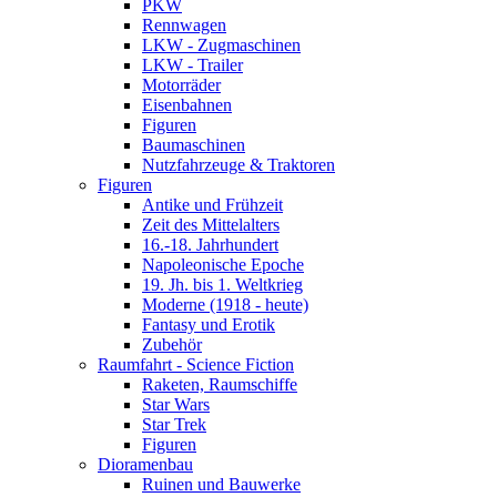
PKW
Rennwagen
LKW - Zugmaschinen
LKW - Trailer
Motorräder
Eisenbahnen
Figuren
Baumaschinen
Nutzfahrzeuge & Traktoren
Figuren
Antike und Frühzeit
Zeit des Mittelalters
16.-18. Jahrhundert
Napoleonische Epoche
19. Jh. bis 1. Weltkrieg
Moderne (1918 - heute)
Fantasy und Erotik
Zubehör
Raumfahrt - Science Fiction
Raketen, Raumschiffe
Star Wars
Star Trek
Figuren
Dioramenbau
Ruinen und Bauwerke