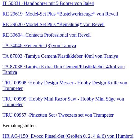
IT 50831 ·Handbohrer mit 5 Bohrer von Italeri
RE 29619 ·Model-Set Plus *Bastelwerkzeuge* von Revell
RE 29620 ·Model-Set Plus *Bemalung* von Revell
RE 39604 ·Contacta Professional von Revell
TA 74046 ·Feilen Set (3) von Tamiya
TA 87003 ·Tamiya Cement/Plastikkleber 40ml von Tamiya
TA 87038 ·Tamiya Extra Thin Cement/Plastikkleber 40ml von
Tamiya
TRU 09908 ·Hobby Design Messer - Hobby Design Knife von
Trumpeter
TRU 09909 ·Hobby Mini Razor Saw - Hobby Mini Säge von
Trumpeter
TRU 09957 ·Pinzetten Set / Tweezers set von Trumpeter
Bemalungshilfen
HR AG4150 ·Evoco Pinsel-Set (Größen 0, 2, 4 & 6) von Humbrol