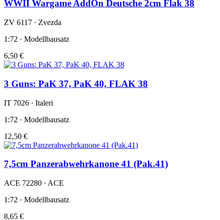
WWII Wargame AddOn Deutsche 2cm Flak 38
ZV 6117 · Zvezda
1:72 · Modellbausatz
6,50 €
3 Guns: PaK 37, PaK 40, FLAK 38
IT 7026 · Italeri
1:72 · Modellbausatz
12,50 €
7,5cm Panzerabwehrkanone 41 (Pak.41)
ACE 72280 · ACE
1:72 · Modellbausatz
8,65 €