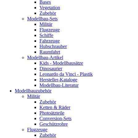
Bases
Vegetation
Zubehör
Modellbau-Sets
Militär
Flugzeuge
Schiffe
Fahrzeuge
Hubschrauber
Raumfahrt
Modellbau-Artikel
Kids - Modellbausätze
Dinosaurier
Leonardo da Vinci - Plastik
Hersteller-Kataloge
Modellbau-Literatur
Modellbauzubehör
Militär
Zubehör
Ketten & Räder
Photoätzteile
Conversion-Sets
Geschützrohre
Flugzeuge
Zubehör