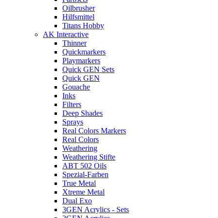
Oilbrusher
Hilfsmittel
Titans Hobby
AK Interactive
Thinner
Quickmarkers
Playmarkers
Quick GEN Sets
Quick GEN
Gouache
Inks
Filters
Deep Shades
Sprays
Real Colors Markers
Real Colors
Weathering
Weathering Stifte
ABT 502 Oils
Spezial-Farben
True Metal
Xtreme Metal
Dual Exo
3GEN Acrylics - Sets