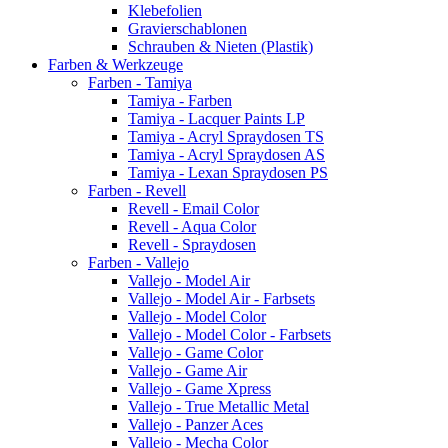
Klebefolien
Gravierschablonen
Schrauben & Nieten (Plastik)
Farben & Werkzeuge
Farben - Tamiya
Tamiya - Farben
Tamiya - Lacquer Paints LP
Tamiya - Acryl Spraydosen TS
Tamiya - Acryl Spraydosen AS
Tamiya - Lexan Spraydosen PS
Farben - Revell
Revell - Email Color
Revell - Aqua Color
Revell - Spraydosen
Farben - Vallejo
Vallejo - Model Air
Vallejo - Model Air - Farbsets
Vallejo - Model Color
Vallejo - Model Color - Farbsets
Vallejo - Game Color
Vallejo - Game Air
Vallejo - Game Xpress
Vallejo - True Metallic Metal
Vallejo - Panzer Aces
Vallejo - Mecha Color