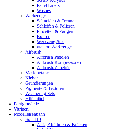
3GEN Acrylics
Panel Liners
Washes
Werkzeuge
Schneiden & Trennen
Schleifen & Polieren
Pinzetten & Zangen
Bohrer
Werkzeug-Sets
weitere Werkzeuge
Airbrush
Airbrush-Pistolen
Airbrush-Kompressoren
Airbrush-Zubehör
Maskingtapes
Kleber
Grundierungen
Pigmente & Texturen
Weathering Sets
Hilfsmittel
Fertigmodelle
Vitrinen
Modelleisenbahn
Spur H0
Auf-, Abfahrten & Brücken