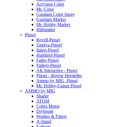
Acrysion Color
Mr. Color
Gundam Color Spray
Gundam Marker
Mr. Hobby Marker
Hilfsmittel
Pinsel
Revell-Pinsel
Tamiya-Pinsel
Italeri-Pinsel
Humbrol-Pinsel
Faller-Pinsel
Vallejo-Pinsel
AK Interactive - Pinsel
Pinsel - diverse Hersteller
Ammo by MIG -Pinsel
Mr. Hobby-Gunze Pinsel
AMMO by MIG
Shader
ATOM
Cobra Motor
Drybrush
Washes & Filters
A-Stand
Farbsets