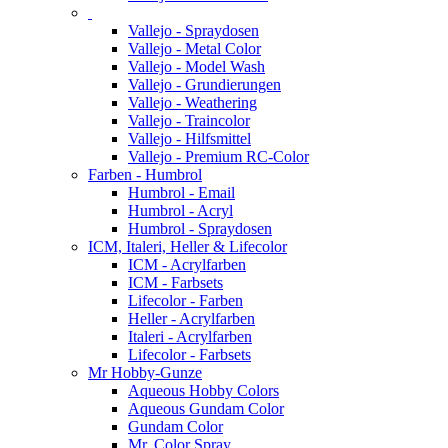
Vallejo - Spraydosen
Vallejo - Metal Color
Vallejo - Model Wash
Vallejo - Grundierungen
Vallejo - Weathering
Vallejo - Traincolor
Vallejo - Hilfsmittel
Vallejo - Premium RC-Color
Farben - Humbrol
Humbrol - Email
Humbrol - Acryl
Humbrol - Spraydosen
ICM, Italeri, Heller & Lifecolor
ICM - Acrylfarben
ICM - Farbsets
Lifecolor - Farben
Heller - Acrylfarben
Italeri - Acrylfarben
Lifecolor - Farbsets
Mr Hobby-Gunze
Aqueous Hobby Colors
Aqueous Gundam Color
Gundam Color
Mr. Color Spray