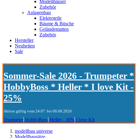
Modellhäuser
Zubehör
Anlagenbau
Elektroteile
Bäume & Büsche
Geländematten
Zubehör
Hersteller
Neuheiten
Sale
Sommer-Sale 2026 - Trumpeter *
HobbyBoss * Heller * I love Kit -
25%
Aktion gültig vom 24.07. bis 06.08.2026
Trumpeter
HobbyBoss
Heller - 30%
I love Kit
modellbau universe
Modellbausätze