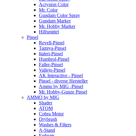
Acrysion Color
Mr. Color
Gundam Color Spray
Gundam Marker
Mr. Hobby Marker
Hilfsmittel
Pinsel
Revell-Pinsel
Tamiya-Pinsel
Italeri-Pinsel
Humbrol-Pinsel
Faller-Pinsel
Vallejo-Pinsel
AK Interactive - Pinsel
Pinsel - diverse Hersteller
Ammo by MIG -Pinsel
Mr. Hobby-Gunze Pinsel
AMMO by MIG
Shader
ATOM
Cobra Motor
Drybrush
Washes & Filters
A-Stand
Farbsets