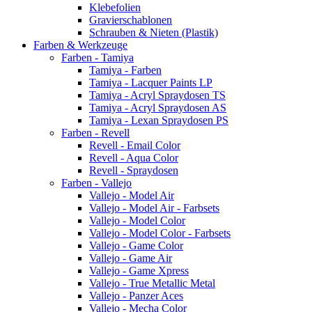
Klebefolien
Gravierschablonen
Schrauben & Nieten (Plastik)
Farben & Werkzeuge
Farben - Tamiya
Tamiya - Farben
Tamiya - Lacquer Paints LP
Tamiya - Acryl Spraydosen TS
Tamiya - Acryl Spraydosen AS
Tamiya - Lexan Spraydosen PS
Farben - Revell
Revell - Email Color
Revell - Aqua Color
Revell - Spraydosen
Farben - Vallejo
Vallejo - Model Air
Vallejo - Model Air - Farbsets
Vallejo - Model Color
Vallejo - Model Color - Farbsets
Vallejo - Game Color
Vallejo - Game Air
Vallejo - Game Xpress
Vallejo - True Metallic Metal
Vallejo - Panzer Aces
Vallejo - Mecha Color