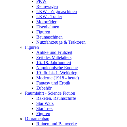
PKW
Rennwagen
LKW - Zugmaschinen
LKW - Trailer
Motorräder
Eisenbahnen
Figuren
Baumaschinen
Nutzfahrzeuge & Traktoren
Figuren
Antike und Frühzeit
Zeit des Mittelalters
16.-18. Jahrhundert
Napoleonische Epoche
19. Jh. bis 1. Weltkrieg
Moderne (1918 - heute)
Fantasy und Erotik
Zubehör
Raumfahrt - Science Fiction
Raketen, Raumschiffe
Star Wars
Star Trek
Figuren
Dioramenbau
Ruinen und Bauwerke