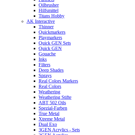
Oilbrusher
Hilfsmittel
Titans Hobby
AK Interactive
Thinner
Quickmarkers
Playmarkers
Quick GEN Sets
Quick GEN
Gouache
Inks
Filters
Deep Shades
Sprays
Real Colors Markers
Real Colors
Weathering
Weathering Stifte
ABT 502 Oils
Spezial-Farben
True Metal
Xtreme Metal
Dual Exo
3GEN Acrylics - Sets