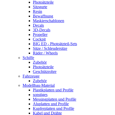
Photoätzteile
Sitzgurte
Resin
Bewaffnung
Maskierschablonen
Decals
3D-Decals
Propeller
Cockpit
BIG ED - Photoätzteil-Sets
Sitze / Schleudersitze
Räder / Wheels
Schiffe
Zubehör
Photoätzteile
Geschützrohre
Fahrzeuge
Zubehör
Modellbau-Material
Plastikplatten und Profile
sonstiges
Messingplatten und Profile
Aluplatten und Profile
Kupferplatten und Profile
Kabel und Drähte