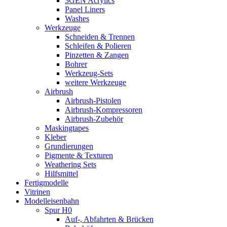
3GEN Acrylics
Panel Liners
Washes
Werkzeuge
Schneiden & Trennen
Schleifen & Polieren
Pinzetten & Zangen
Bohrer
Werkzeug-Sets
weitere Werkzeuge
Airbrush
Airbrush-Pistolen
Airbrush-Kompressoren
Airbrush-Zubehör
Maskingtapes
Kleber
Grundierungen
Pigmente & Texturen
Weathering Sets
Hilfsmittel
Fertigmodelle
Vitrinen
Modelleisenbahn
Spur H0
Auf-, Abfahrten & Brücken