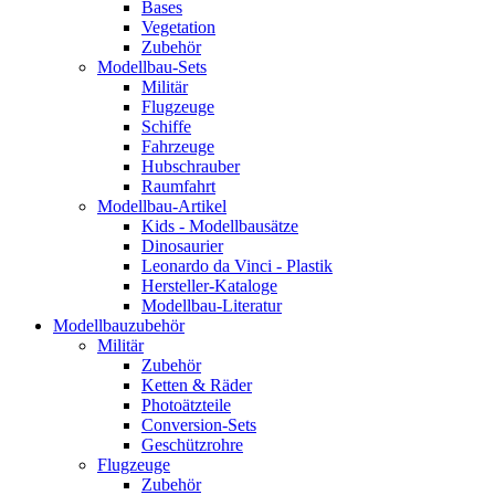
Bases
Vegetation
Zubehör
Modellbau-Sets
Militär
Flugzeuge
Schiffe
Fahrzeuge
Hubschrauber
Raumfahrt
Modellbau-Artikel
Kids - Modellbausätze
Dinosaurier
Leonardo da Vinci - Plastik
Hersteller-Kataloge
Modellbau-Literatur
Modellbauzubehör
Militär
Zubehör
Ketten & Räder
Photoätzteile
Conversion-Sets
Geschützrohre
Flugzeuge
Zubehör