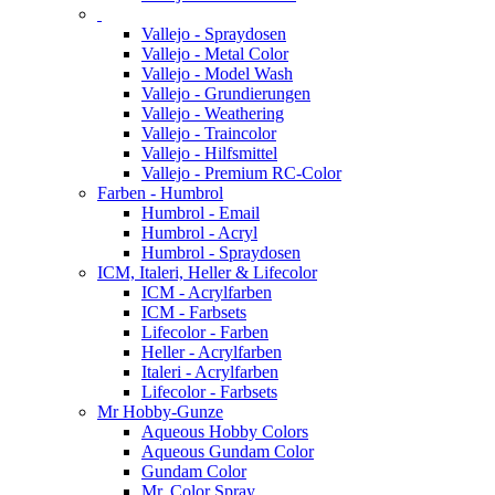
Vallejo - Spraydosen
Vallejo - Metal Color
Vallejo - Model Wash
Vallejo - Grundierungen
Vallejo - Weathering
Vallejo - Traincolor
Vallejo - Hilfsmittel
Vallejo - Premium RC-Color
Farben - Humbrol
Humbrol - Email
Humbrol - Acryl
Humbrol - Spraydosen
ICM, Italeri, Heller & Lifecolor
ICM - Acrylfarben
ICM - Farbsets
Lifecolor - Farben
Heller - Acrylfarben
Italeri - Acrylfarben
Lifecolor - Farbsets
Mr Hobby-Gunze
Aqueous Hobby Colors
Aqueous Gundam Color
Gundam Color
Mr. Color Spray