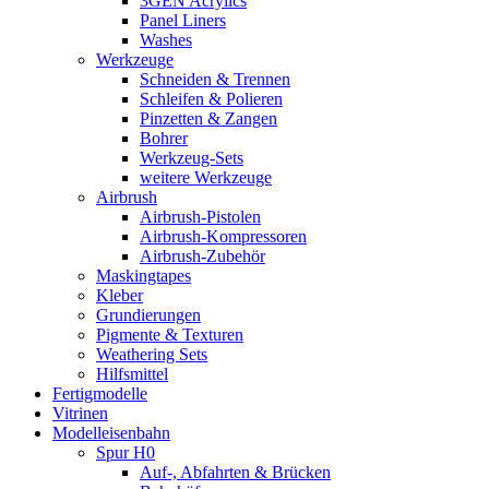
3GEN Acrylics
Panel Liners
Washes
Werkzeuge
Schneiden & Trennen
Schleifen & Polieren
Pinzetten & Zangen
Bohrer
Werkzeug-Sets
weitere Werkzeuge
Airbrush
Airbrush-Pistolen
Airbrush-Kompressoren
Airbrush-Zubehör
Maskingtapes
Kleber
Grundierungen
Pigmente & Texturen
Weathering Sets
Hilfsmittel
Fertigmodelle
Vitrinen
Modelleisenbahn
Spur H0
Auf-, Abfahrten & Brücken