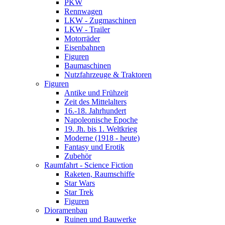
PKW
Rennwagen
LKW - Zugmaschinen
LKW - Trailer
Motorräder
Eisenbahnen
Figuren
Baumaschinen
Nutzfahrzeuge & Traktoren
Figuren
Antike und Frühzeit
Zeit des Mittelalters
16.-18. Jahrhundert
Napoleonische Epoche
19. Jh. bis 1. Weltkrieg
Moderne (1918 - heute)
Fantasy und Erotik
Zubehör
Raumfahrt - Science Fiction
Raketen, Raumschiffe
Star Wars
Star Trek
Figuren
Dioramenbau
Ruinen und Bauwerke