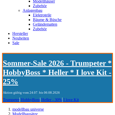
Modellhäuser
Zubehör
Anlagenbau
Elektroteile
Bäume & Büsche
Geländematten
Zubehör
Hersteller
Neuheiten
Sale
Sommer-Sale 2026 - Trumpeter *
HobbyBoss * Heller * I love Kit -
25%
Aktion gültig vom 24.07. bis 06.08.2026
Trumpeter
HobbyBoss
Heller - 30%
I love Kit
modellbau universe
Modellbausätze