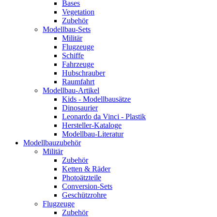
Bases
Vegetation
Zubehör
Modellbau-Sets
Militär
Flugzeuge
Schiffe
Fahrzeuge
Hubschrauber
Raumfahrt
Modellbau-Artikel
Kids - Modellbausätze
Dinosaurier
Leonardo da Vinci - Plastik
Hersteller-Kataloge
Modellbau-Literatur
Modellbauzubehör
Militär
Zubehör
Ketten & Räder
Photoätzteile
Conversion-Sets
Geschützrohre
Flugzeuge
Zubehör