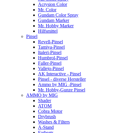
Acrysion Color
Mr. Color
Gundam Color Spray
Gundam Marker
Mr. Hobby Marker
Hilfsmittel
Pinsel
Revell-Pinsel
Tamiya-Pinsel
Italeri-Pinsel
Humbrol-Pinsel
Faller-Pinsel
Vallejo-Pinsel
AK Interactive - Pinsel
Pinsel - diverse Hersteller
Ammo by MIG -Pinsel
Mr. Hobby-Gunze Pinsel
AMMO by MIG
Shader
ATOM
Cobra Motor
Drybrush
Washes & Filters
A-Stand
Farbsets