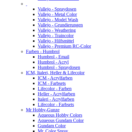
Vallejo - Spraydosen
Vallejo - Metal Color
Vallejo - Model Wash
Vallejo - Grundierungen
Vallejo - Weathering
Vallejo - Traincolor
Vallejo - Hilfsmittel
Vallejo - Premium RC-Color
Farben - Humbrol
Humbrol - Email
Humbrol - Acryl
Humbrol - Spraydosen
ICM, Italeri, Heller & Lifecolor
ICM - Acrylfarben
ICM - Farbsets
Lifecolor - Farben
Heller - Acrylfarben
Italeri - Acrylfarben
Lifecolor - Farbsets
Mr Hobby-Gunze
Aqueous Hobby Colors
Aqueous Gundam Color
Gundam Color
Mr. Color Spray