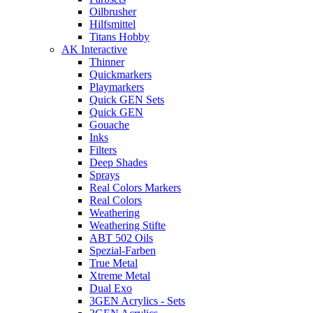
Oilbrusher
Hilfsmittel
Titans Hobby
AK Interactive
Thinner
Quickmarkers
Playmarkers
Quick GEN Sets
Quick GEN
Gouache
Inks
Filters
Deep Shades
Sprays
Real Colors Markers
Real Colors
Weathering
Weathering Stifte
ABT 502 Oils
Spezial-Farben
True Metal
Xtreme Metal
Dual Exo
3GEN Acrylics - Sets