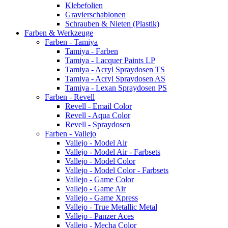
Klebefolien
Gravierschablonen
Schrauben & Nieten (Plastik)
Farben & Werkzeuge
Farben - Tamiya
Tamiya - Farben
Tamiya - Lacquer Paints LP
Tamiya - Acryl Spraydosen TS
Tamiya - Acryl Spraydosen AS
Tamiya - Lexan Spraydosen PS
Farben - Revell
Revell - Email Color
Revell - Aqua Color
Revell - Spraydosen
Farben - Vallejo
Vallejo - Model Air
Vallejo - Model Air - Farbsets
Vallejo - Model Color
Vallejo - Model Color - Farbsets
Vallejo - Game Color
Vallejo - Game Air
Vallejo - Game Xpress
Vallejo - True Metallic Metal
Vallejo - Panzer Aces
Vallejo - Mecha Color