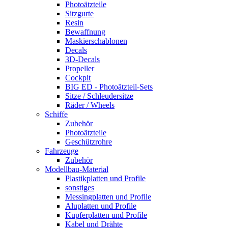
Photoätzteile
Sitzgurte
Resin
Bewaffnung
Maskierschablonen
Decals
3D-Decals
Propeller
Cockpit
BIG ED - Photoätzteil-Sets
Sitze / Schleudersitze
Räder / Wheels
Schiffe
Zubehör
Photoätzteile
Geschützrohre
Fahrzeuge
Zubehör
Modellbau-Material
Plastikplatten und Profile
sonstiges
Messingplatten und Profile
Aluplatten und Profile
Kupferplatten und Profile
Kabel und Drähte