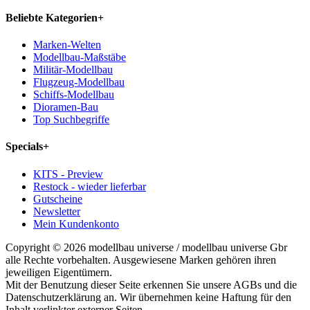
Beliebte Kategorien
+
Marken-Welten
Modellbau-Maßstäbe
Militär-Modellbau
Flugzeug-Modellbau
Schiffs-Modellbau
Dioramen-Bau
Top Suchbegriffe
Specials
+
KITS - Preview
Restock - wieder lieferbar
Gutscheine
Newsletter
Mein Kundenkonto
Copyright © 2026 modellbau universe / modellbau universe Gbr
alle Rechte vorbehalten. Ausgewiesene Marken gehören ihren
jeweiligen Eigentümern.
Mit der Benutzung dieser Seite erkennen Sie unsere AGBs und die
Datenschutzerklärung an. Wir übernehmen keine Haftung für den
Inhalt verlinkter externer Seiten.