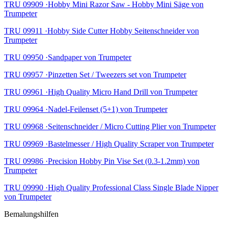
TRU 09909 ·Hobby Mini Razor Saw - Hobby Mini Säge von
Trumpeter
TRU 09911 ·Hobby Side Cutter Hobby Seitenschneider von
Trumpeter
TRU 09950 ·Sandpaper von Trumpeter
TRU 09957 ·Pinzetten Set / Tweezers set von Trumpeter
TRU 09961 ·High Quality Micro Hand Drill von Trumpeter
TRU 09964 ·Nadel-Feilenset (5+1) von Trumpeter
TRU 09968 ·Seitenschneider / Micro Cutting Plier von Trumpeter
TRU 09969 ·Bastelmesser / High Quality Scraper von Trumpeter
TRU 09986 ·Precision Hobby Pin Vise Set (0.3-1.2mm) von
Trumpeter
TRU 09990 ·High Quality Professional Class Single Blade Nipper
von Trumpeter
Bemalungshilfen