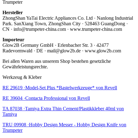
Trumpeter
Hersteller
ZhongShan YaTai Electric Appliances Co. Ltd · Nanlong Industrial
Park. SanXiang Town, ZhongShan City · 528463 GuangDong ·
CN · info@trumpeter-china.com · www.trumpeter-china.com
Importeur
Glow2B Germany GmbH · Erlenbacher Str. 3 · 42477
Radevormwald · DE · mail@glow2b.de · www.glow2b.com
Bei allen Waren aus unserem Shop bestehen gesetzliche
Gewährleistungsrechte.
Werkzeug & Kleber
RE 29619 ·Model-Set Plus *Bastelwerkzeuge* von Revell
RE 39604 ·Contacta Professional von Revell
TA 87038 ·Tamiya Extra Thin Cement/Plastikkleber 40ml von
Tamiya
TRU 09908 ·Hobby Design Messer - Hobby Design Knife von
Trumpeter