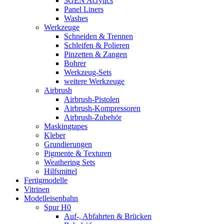
3GEN Acrylics
Panel Liners
Washes
Werkzeuge
Schneiden & Trennen
Schleifen & Polieren
Pinzetten & Zangen
Bohrer
Werkzeug-Sets
weitere Werkzeuge
Airbrush
Airbrush-Pistolen
Airbrush-Kompressoren
Airbrush-Zubehör
Maskingtapes
Kleber
Grundierungen
Pigmente & Texturen
Weathering Sets
Hilfsmittel
Fertigmodelle
Vitrinen
Modelleisenbahn
Spur H0
Auf-, Abfahrten & Brücken