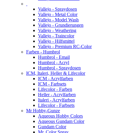
Vallejo - Spraydosen
Vallejo - Metal Color
Vallejo - Model Wash
Vallejo - Grundierungen
Vallejo - Weathering
Vallejo - Traincolor
Vallejo - Hilfsmittel
Vallejo - Premium RC-Color
Farben - Humbrol
Humbrol - Email
Humbrol - Acryl
Humbrol - Spraydosen
ICM, Italeri, Heller & Lifecolor
ICM - Acrylfarben
ICM - Farbsets
Lifecolor - Farben
Heller - Acrylfarben
Italeri - Acrylfarben
Lifecolor - Farbsets
Mr Hobby-Gunze
Aqueous Hobby Colors
Aqueous Gundam Color
Gundam Color
Mr. Color Spray