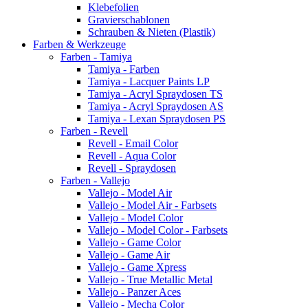
Klebefolien
Gravierschablonen
Schrauben & Nieten (Plastik)
Farben & Werkzeuge
Farben - Tamiya
Tamiya - Farben
Tamiya - Lacquer Paints LP
Tamiya - Acryl Spraydosen TS
Tamiya - Acryl Spraydosen AS
Tamiya - Lexan Spraydosen PS
Farben - Revell
Revell - Email Color
Revell - Aqua Color
Revell - Spraydosen
Farben - Vallejo
Vallejo - Model Air
Vallejo - Model Air - Farbsets
Vallejo - Model Color
Vallejo - Model Color - Farbsets
Vallejo - Game Color
Vallejo - Game Air
Vallejo - Game Xpress
Vallejo - True Metallic Metal
Vallejo - Panzer Aces
Vallejo - Mecha Color