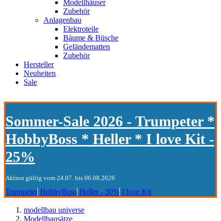
Modellhäuser
Zubehör
Anlagenbau
Elektroteile
Bäume & Büsche
Geländematten
Zubehör
Hersteller
Neuheiten
Sale
Sommer-Sale 2026 - Trumpeter *
HobbyBoss * Heller * I love Kit -
25%
Aktion gültig vom 24.07. bis 06.08.2026
Trumpeter
HobbyBoss
Heller - 30%
I love Kit
modellbau universe
Modellbausätze