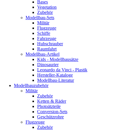
Bases
Vegetation
Zubehör
Modellbau-Sets
Militär
Flugzeuge
Schiffe
Fahrzeuge
Hubschrauber
Raumfahrt
Modellbau-Artikel
Kids - Modellbausätze
Dinosaurier
Leonardo da Vinci - Plastik
Hersteller-Kataloge
Modellbau-Literatur
Modellbauzubehör
Militär
Zubehör
Ketten & Räder
Photoätzteile
Conversion-Sets
Geschützrohre
Flugzeuge
Zubehör