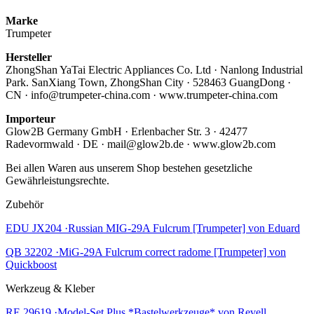
Marke
Trumpeter
Hersteller
ZhongShan YaTai Electric Appliances Co. Ltd · Nanlong Industrial
Park. SanXiang Town, ZhongShan City · 528463 GuangDong ·
CN · info@trumpeter-china.com · www.trumpeter-china.com
Importeur
Glow2B Germany GmbH · Erlenbacher Str. 3 · 42477
Radevormwald · DE · mail@glow2b.de · www.glow2b.com
Bei allen Waren aus unserem Shop bestehen gesetzliche
Gewährleistungsrechte.
Zubehör
EDU JX204 ·Russian MIG-29A Fulcrum [Trumpeter] von Eduard
QB 32202 ·MiG-29A Fulcrum correct radome [Trumpeter] von
Quickboost
Werkzeug & Kleber
RE 29619 ·Model-Set Plus *Bastelwerkzeuge* von Revell