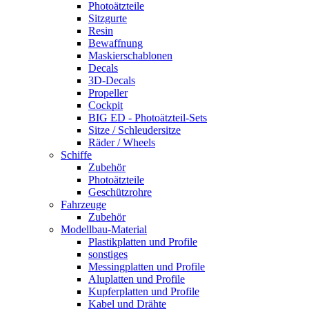
Photoätzteile
Sitzgurte
Resin
Bewaffnung
Maskierschablonen
Decals
3D-Decals
Propeller
Cockpit
BIG ED - Photoätzteil-Sets
Sitze / Schleudersitze
Räder / Wheels
Schiffe
Zubehör
Photoätzteile
Geschützrohre
Fahrzeuge
Zubehör
Modellbau-Material
Plastikplatten und Profile
sonstiges
Messingplatten und Profile
Aluplatten und Profile
Kupferplatten und Profile
Kabel und Drähte