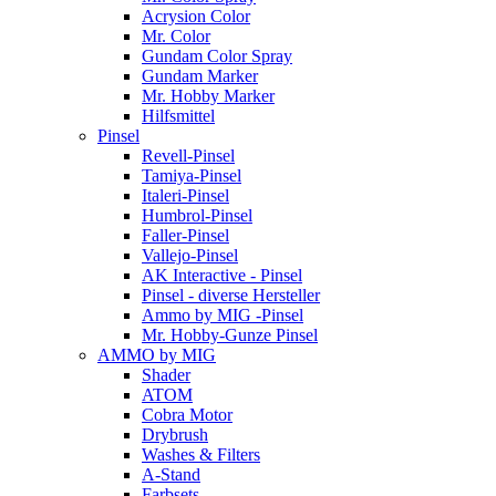
Acrysion Color
Mr. Color
Gundam Color Spray
Gundam Marker
Mr. Hobby Marker
Hilfsmittel
Pinsel
Revell-Pinsel
Tamiya-Pinsel
Italeri-Pinsel
Humbrol-Pinsel
Faller-Pinsel
Vallejo-Pinsel
AK Interactive - Pinsel
Pinsel - diverse Hersteller
Ammo by MIG -Pinsel
Mr. Hobby-Gunze Pinsel
AMMO by MIG
Shader
ATOM
Cobra Motor
Drybrush
Washes & Filters
A-Stand
Farbsets