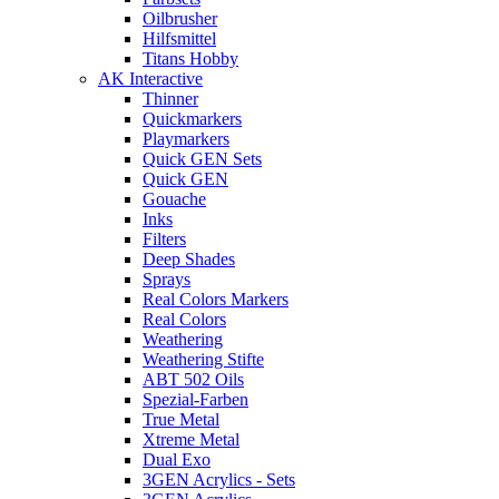
Oilbrusher
Hilfsmittel
Titans Hobby
AK Interactive
Thinner
Quickmarkers
Playmarkers
Quick GEN Sets
Quick GEN
Gouache
Inks
Filters
Deep Shades
Sprays
Real Colors Markers
Real Colors
Weathering
Weathering Stifte
ABT 502 Oils
Spezial-Farben
True Metal
Xtreme Metal
Dual Exo
3GEN Acrylics - Sets