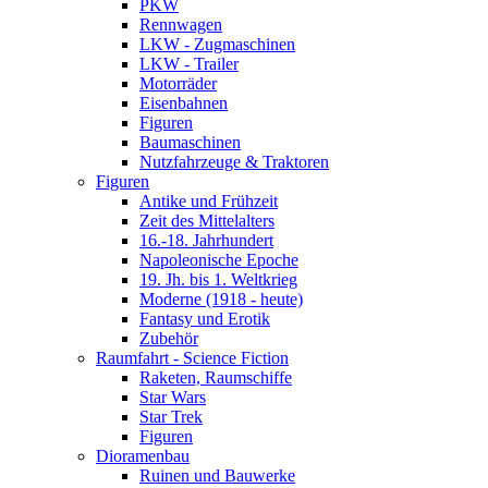
PKW
Rennwagen
LKW - Zugmaschinen
LKW - Trailer
Motorräder
Eisenbahnen
Figuren
Baumaschinen
Nutzfahrzeuge & Traktoren
Figuren
Antike und Frühzeit
Zeit des Mittelalters
16.-18. Jahrhundert
Napoleonische Epoche
19. Jh. bis 1. Weltkrieg
Moderne (1918 - heute)
Fantasy und Erotik
Zubehör
Raumfahrt - Science Fiction
Raketen, Raumschiffe
Star Wars
Star Trek
Figuren
Dioramenbau
Ruinen und Bauwerke