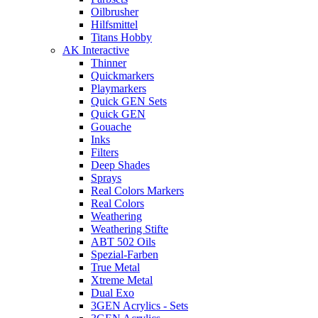
Oilbrusher
Hilfsmittel
Titans Hobby
AK Interactive
Thinner
Quickmarkers
Playmarkers
Quick GEN Sets
Quick GEN
Gouache
Inks
Filters
Deep Shades
Sprays
Real Colors Markers
Real Colors
Weathering
Weathering Stifte
ABT 502 Oils
Spezial-Farben
True Metal
Xtreme Metal
Dual Exo
3GEN Acrylics - Sets