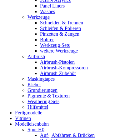
3GEN Acrylics
Panel Liners
Washes
Werkzeuge
Schneiden & Trennen
Schleifen & Polieren
Pinzetten & Zangen
Bohrer
Werkzeug-Sets
weitere Werkzeuge
Airbrush
Airbrush-Pistolen
Airbrush-Kompressoren
Airbrush-Zubehör
Maskingtapes
Kleber
Grundierungen
Pigmente & Texturen
Weathering Sets
Hilfsmittel
Fertigmodelle
Vitrinen
Modelleisenbahn
Spur H0
Auf-, Abfahrten & Brücken