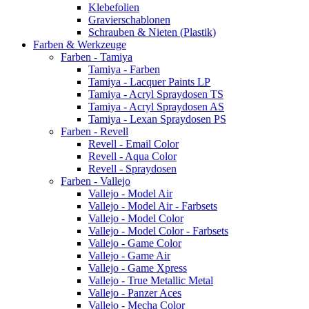
Klebefolien
Gravierschablonen
Schrauben & Nieten (Plastik)
Farben & Werkzeuge
Farben - Tamiya
Tamiya - Farben
Tamiya - Lacquer Paints LP
Tamiya - Acryl Spraydosen TS
Tamiya - Acryl Spraydosen AS
Tamiya - Lexan Spraydosen PS
Farben - Revell
Revell - Email Color
Revell - Aqua Color
Revell - Spraydosen
Farben - Vallejo
Vallejo - Model Air
Vallejo - Model Air - Farbsets
Vallejo - Model Color
Vallejo - Model Color - Farbsets
Vallejo - Game Color
Vallejo - Game Air
Vallejo - Game Xpress
Vallejo - True Metallic Metal
Vallejo - Panzer Aces
Vallejo - Mecha Color