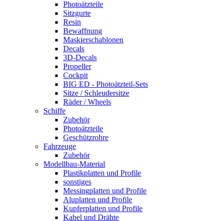
Photoätzteile
Sitzgurte
Resin
Bewaffnung
Maskierschablonen
Decals
3D-Decals
Propeller
Cockpit
BIG ED - Photoätzteil-Sets
Sitze / Schleudersitze
Räder / Wheels
Schiffe
Zubehör
Photoätzteile
Geschützrohre
Fahrzeuge
Zubehör
Modellbau-Material
Plastikplatten und Profile
sonstiges
Messingplatten und Profile
Aluplatten und Profile
Kupferplatten und Profile
Kabel und Drähte