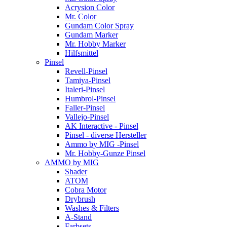
Acrysion Color
Mr. Color
Gundam Color Spray
Gundam Marker
Mr. Hobby Marker
Hilfsmittel
Pinsel
Revell-Pinsel
Tamiya-Pinsel
Italeri-Pinsel
Humbrol-Pinsel
Faller-Pinsel
Vallejo-Pinsel
AK Interactive - Pinsel
Pinsel - diverse Hersteller
Ammo by MIG -Pinsel
Mr. Hobby-Gunze Pinsel
AMMO by MIG
Shader
ATOM
Cobra Motor
Drybrush
Washes & Filters
A-Stand
Farbsets