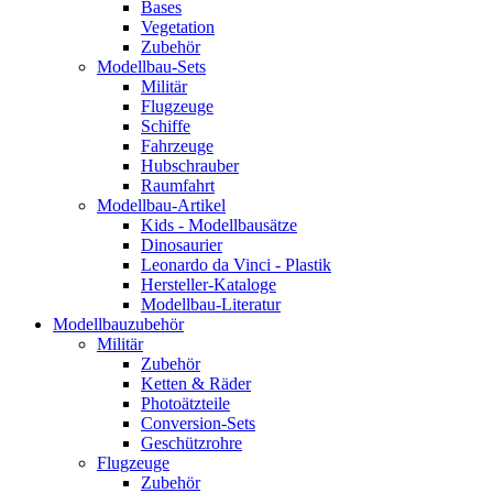
Bases
Vegetation
Zubehör
Modellbau-Sets
Militär
Flugzeuge
Schiffe
Fahrzeuge
Hubschrauber
Raumfahrt
Modellbau-Artikel
Kids - Modellbausätze
Dinosaurier
Leonardo da Vinci - Plastik
Hersteller-Kataloge
Modellbau-Literatur
Modellbauzubehör
Militär
Zubehör
Ketten & Räder
Photoätzteile
Conversion-Sets
Geschützrohre
Flugzeuge
Zubehör