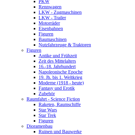
PKW
Rennwagen
LKW - Zugmaschinen
LKW - Trailer
Motorräder
Eisenbahnen
Figuren
Baumaschinen
Nutzfahrzeuge & Traktoren
Figuren
Antike und Frühzeit
Zeit des Mittelalters
16.-18. Jahrhundert
Napoleonische Epoche
19. Jh. bis 1. Weltkrieg
Moderne (1918 - heute)
Fantasy und Erotik
Zubehör
Raumfahrt - Science Fiction
Raketen, Raumschiffe
Star Wars
Star Trek
Figuren
Dioramenbau
Ruinen und Bauwerke