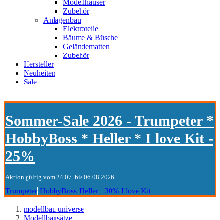
Modellhäuser
Zubehör
Anlagenbau
Elektroteile
Bäume & Büsche
Geländematten
Zubehör
Hersteller
Neuheiten
Sale
Sommer-Sale 2026 - Trumpeter *
HobbyBoss * Heller * I love Kit -
25%
Aktion gültig vom 24.07. bis 06.08.2026
Trumpeter
HobbyBoss
Heller - 30%
I love Kit
modellbau universe
Modellbausätze