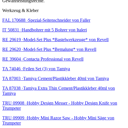
Gewährleistungsrechte.
Werkzeug & Kleber
FAL 170688 ·Spezial-Seitenschneider von Faller
IT 50831 ·Handbohrer mit 5 Bohrer von Italeri
RE 29619 ·Model-Set Plus *Bastelwerkzeuge* von Revell
RE 29620 ·Model-Set Plus *Bemalung* von Revell
RE 39604 ·Contacta Professional von Revell
TA 74046 ·Feilen Set (3) von Tamiya
TA 87003 ·Tamiya Cement/Plastikkleber 40ml von Tamiya
TA 87038 ·Tamiya Extra Thin Cement/Plastikkleber 40ml von
Tamiya
TRU 09908 ·Hobby Design Messer - Hobby Design Knife von
Trumpeter
TRU 09909 ·Hobby Mini Razor Saw - Hobby Mini Säge von
Trumpeter