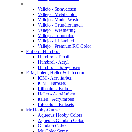
Vallejo - Spraydosen
Vallejo - Metal Color
Vallejo - Model Wash
Vallejo - Grundierungen
Vallejo - Weathering
Vallejo - Traincolor
Vallejo - Hilfsmittel
Vallejo - Premium RC-Color
Farben - Humbrol
Humbrol - Email
Humbrol - Acryl
Humbrol - Spraydosen
ICM, Italeri, Heller & Lifecolor
ICM - Acrylfarben
ICM - Farbsets
Lifecolor - Farben
Heller - Acrylfarben
Italeri - Acrylfarben
Lifecolor - Farbsets
Mr Hobby-Gunze
Aqueous Hobby Colors
Aqueous Gundam Color
Gundam Color
Mr. Color Spray