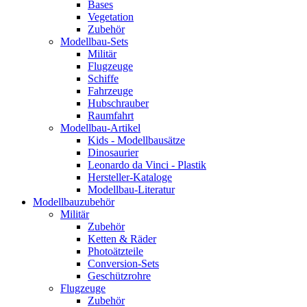
Bases
Vegetation
Zubehör
Modellbau-Sets
Militär
Flugzeuge
Schiffe
Fahrzeuge
Hubschrauber
Raumfahrt
Modellbau-Artikel
Kids - Modellbausätze
Dinosaurier
Leonardo da Vinci - Plastik
Hersteller-Kataloge
Modellbau-Literatur
Modellbauzubehör
Militär
Zubehör
Ketten & Räder
Photoätzteile
Conversion-Sets
Geschützrohre
Flugzeuge
Zubehör