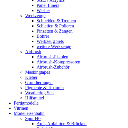
3GEN Acrylics
Panel Liners
Washes
Werkzeuge
Schneiden & Trennen
Schleifen & Polieren
Pinzetten & Zangen
Bohrer
Werkzeug-Sets
weitere Werkzeuge
Airbrush
Airbrush-Pistolen
Airbrush-Kompressoren
Airbrush-Zubehör
Maskingtapes
Kleber
Grundierungen
Pigmente & Texturen
Weathering Sets
Hilfsmittel
Fertigmodelle
Vitrinen
Modelleisenbahn
Spur H0
Auf-, Abfahrten & Brücken