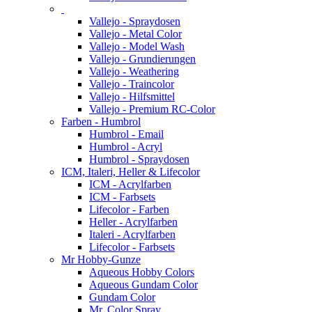
Vallejo - Spraydosen
Vallejo - Metal Color
Vallejo - Model Wash
Vallejo - Grundierungen
Vallejo - Weathering
Vallejo - Traincolor
Vallejo - Hilfsmittel
Vallejo - Premium RC-Color
Farben - Humbrol
Humbrol - Email
Humbrol - Acryl
Humbrol - Spraydosen
ICM, Italeri, Heller & Lifecolor
ICM - Acrylfarben
ICM - Farbsets
Lifecolor - Farben
Heller - Acrylfarben
Italeri - Acrylfarben
Lifecolor - Farbsets
Mr Hobby-Gunze
Aqueous Hobby Colors
Aqueous Gundam Color
Gundam Color
Mr. Color Spray