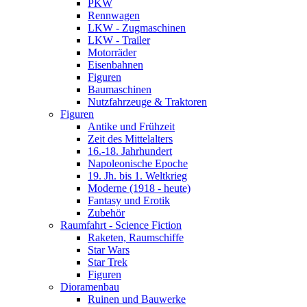
PKW
Rennwagen
LKW - Zugmaschinen
LKW - Trailer
Motorräder
Eisenbahnen
Figuren
Baumaschinen
Nutzfahrzeuge & Traktoren
Figuren
Antike und Frühzeit
Zeit des Mittelalters
16.-18. Jahrhundert
Napoleonische Epoche
19. Jh. bis 1. Weltkrieg
Moderne (1918 - heute)
Fantasy und Erotik
Zubehör
Raumfahrt - Science Fiction
Raketen, Raumschiffe
Star Wars
Star Trek
Figuren
Dioramenbau
Ruinen und Bauwerke