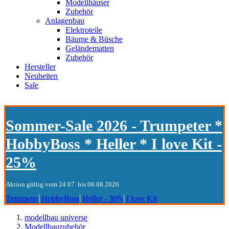
Modellhäuser
Zubehör
Anlagenbau
Elektroteile
Bäume & Büsche
Geländematten
Zubehör
Hersteller
Neuheiten
Sale
Sommer-Sale 2026 - Trumpeter *
HobbyBoss * Heller * I love Kit -
25%
Aktion gültig vom 24.07. bis 06.08.2026
Trumpeter
HobbyBoss
Heller - 30%
I love Kit
modellbau universe
Modellbauzubehör