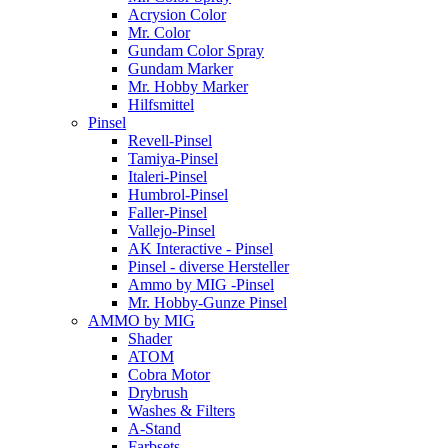
Acrysion Color
Mr. Color
Gundam Color Spray
Gundam Marker
Mr. Hobby Marker
Hilfsmittel
Pinsel
Revell-Pinsel
Tamiya-Pinsel
Italeri-Pinsel
Humbrol-Pinsel
Faller-Pinsel
Vallejo-Pinsel
AK Interactive - Pinsel
Pinsel - diverse Hersteller
Ammo by MIG -Pinsel
Mr. Hobby-Gunze Pinsel
AMMO by MIG
Shader
ATOM
Cobra Motor
Drybrush
Washes & Filters
A-Stand
Farbsets