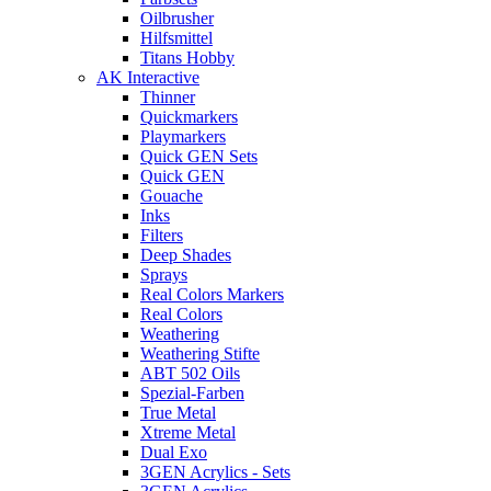
Oilbrusher
Hilfsmittel
Titans Hobby
AK Interactive
Thinner
Quickmarkers
Playmarkers
Quick GEN Sets
Quick GEN
Gouache
Inks
Filters
Deep Shades
Sprays
Real Colors Markers
Real Colors
Weathering
Weathering Stifte
ABT 502 Oils
Spezial-Farben
True Metal
Xtreme Metal
Dual Exo
3GEN Acrylics - Sets