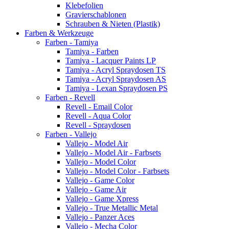
Klebefolien
Gravierschablonen
Schrauben & Nieten (Plastik)
Farben & Werkzeuge
Farben - Tamiya
Tamiya - Farben
Tamiya - Lacquer Paints LP
Tamiya - Acryl Spraydosen TS
Tamiya - Acryl Spraydosen AS
Tamiya - Lexan Spraydosen PS
Farben - Revell
Revell - Email Color
Revell - Aqua Color
Revell - Spraydosen
Farben - Vallejo
Vallejo - Model Air
Vallejo - Model Air - Farbsets
Vallejo - Model Color
Vallejo - Model Color - Farbsets
Vallejo - Game Color
Vallejo - Game Air
Vallejo - Game Xpress
Vallejo - True Metallic Metal
Vallejo - Panzer Aces
Vallejo - Mecha Color