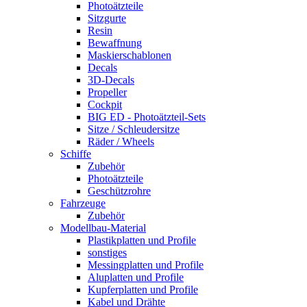
Photoätzteile
Sitzgurte
Resin
Bewaffnung
Maskierschablonen
Decals
3D-Decals
Propeller
Cockpit
BIG ED - Photoätzteil-Sets
Sitze / Schleudersitze
Räder / Wheels
Schiffe
Zubehör
Photoätzteile
Geschützrohre
Fahrzeuge
Zubehör
Modellbau-Material
Plastikplatten und Profile
sonstiges
Messingplatten und Profile
Aluplatten und Profile
Kupferplatten und Profile
Kabel und Drähte