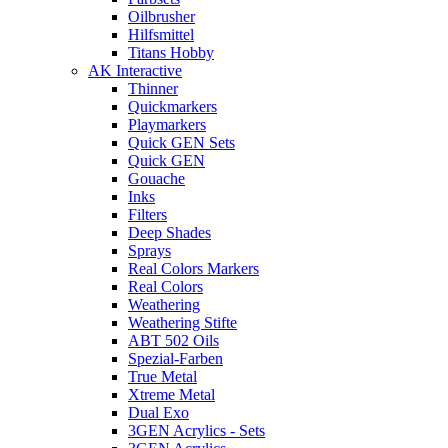
Oilbrusher
Hilfsmittel
Titans Hobby
AK Interactive
Thinner
Quickmarkers
Playmarkers
Quick GEN Sets
Quick GEN
Gouache
Inks
Filters
Deep Shades
Sprays
Real Colors Markers
Real Colors
Weathering
Weathering Stifte
ABT 502 Oils
Spezial-Farben
True Metal
Xtreme Metal
Dual Exo
3GEN Acrylics - Sets