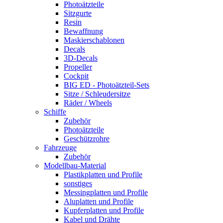
Photoätzteile
Sitzgurte
Resin
Bewaffnung
Maskierschablonen
Decals
3D-Decals
Propeller
Cockpit
BIG ED - Photoätzteil-Sets
Sitze / Schleudersitze
Räder / Wheels
Schiffe
Zubehör
Photoätzteile
Geschützrohre
Fahrzeuge
Zubehör
Modellbau-Material
Plastikplatten und Profile
sonstiges
Messingplatten und Profile
Aluplatten und Profile
Kupferplatten und Profile
Kabel und Drähte