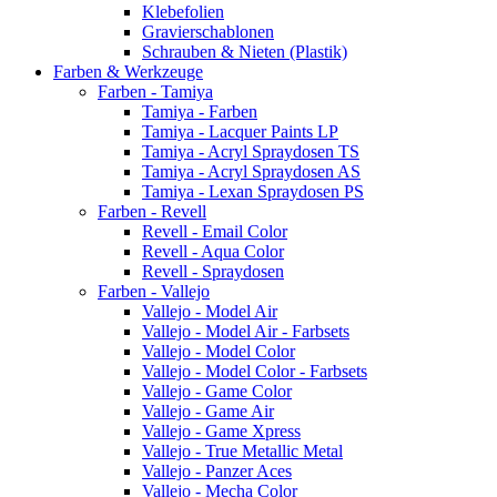
Klebefolien
Gravierschablonen
Schrauben & Nieten (Plastik)
Farben & Werkzeuge
Farben - Tamiya
Tamiya - Farben
Tamiya - Lacquer Paints LP
Tamiya - Acryl Spraydosen TS
Tamiya - Acryl Spraydosen AS
Tamiya - Lexan Spraydosen PS
Farben - Revell
Revell - Email Color
Revell - Aqua Color
Revell - Spraydosen
Farben - Vallejo
Vallejo - Model Air
Vallejo - Model Air - Farbsets
Vallejo - Model Color
Vallejo - Model Color - Farbsets
Vallejo - Game Color
Vallejo - Game Air
Vallejo - Game Xpress
Vallejo - True Metallic Metal
Vallejo - Panzer Aces
Vallejo - Mecha Color