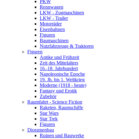
PKW
Rennwagen
LKW - Zugmaschinen
LKW - Trailer
Motorräder
Eisenbahnen
Figuren
Baumaschinen
Nutzfahrzeuge & Traktoren
Figuren
Antike und Frühzeit
Zeit des Mittelalters
16.-18. Jahrhundert
Napoleonische Epoche
19. Jh. bis 1. Weltkrieg
Moderne (1918 - heute)
Fantasy und Erotik
Zubehör
Raumfahrt - Science Fiction
Raketen, Raumschiffe
Star Wars
Star Trek
Figuren
Dioramenbau
Ruinen und Bauwerke