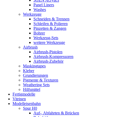
3GEN Acrylics
Panel Liners
Washes
Werkzeuge
Schneiden & Trennen
Schleifen & Polieren
Pinzetten & Zangen
Bohrer
Werkzeug-Sets
weitere Werkzeuge
Airbrush
Airbrush-Pistolen
Airbrush-Kompressoren
Airbrush-Zubehör
Maskingtapes
Kleber
Grundierungen
Pigmente & Texturen
Weathering Sets
Hilfsmittel
Fertigmodelle
Vitrinen
Modelleisenbahn
Spur H0
Auf-, Abfahrten & Brücken