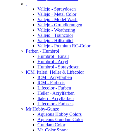
Vallejo - Spraydosen
Vallejo - Metal Color
Vallejo - Model Wash
Vallejo - Grundierungen
Vallejo - Weathering
Vallejo - Traincolor
Vallejo - Hilfsmittel
Vallejo - Premium RC-Color
Farben - Humbrol
Humbrol - Email
Humbrol - Acryl
Humbrol - Spraydosen
ICM, Italeri, Heller & Lifecolor
ICM - Acrylfarben
ICM - Farbsets
Lifecolor - Farben
Heller - Acrylfarben
Italeri - Acrylfarben
Lifecolor - Farbsets
Mr Hobby-Gunze
Aqueous Hobby Colors
Aqueous Gundam Color
Gundam Color
Mr. Color Spray