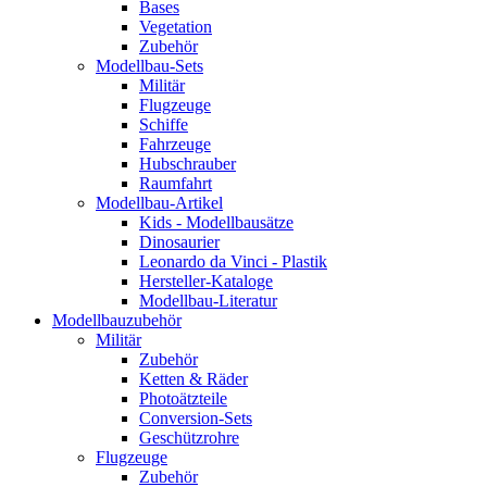
Bases
Vegetation
Zubehör
Modellbau-Sets
Militär
Flugzeuge
Schiffe
Fahrzeuge
Hubschrauber
Raumfahrt
Modellbau-Artikel
Kids - Modellbausätze
Dinosaurier
Leonardo da Vinci - Plastik
Hersteller-Kataloge
Modellbau-Literatur
Modellbauzubehör
Militär
Zubehör
Ketten & Räder
Photoätzteile
Conversion-Sets
Geschützrohre
Flugzeuge
Zubehör