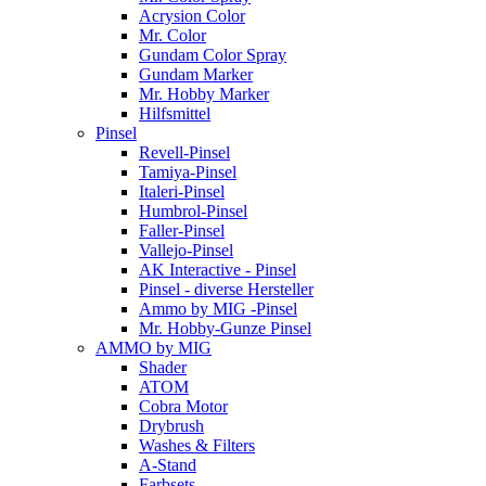
Acrysion Color
Mr. Color
Gundam Color Spray
Gundam Marker
Mr. Hobby Marker
Hilfsmittel
Pinsel
Revell-Pinsel
Tamiya-Pinsel
Italeri-Pinsel
Humbrol-Pinsel
Faller-Pinsel
Vallejo-Pinsel
AK Interactive - Pinsel
Pinsel - diverse Hersteller
Ammo by MIG -Pinsel
Mr. Hobby-Gunze Pinsel
AMMO by MIG
Shader
ATOM
Cobra Motor
Drybrush
Washes & Filters
A-Stand
Farbsets