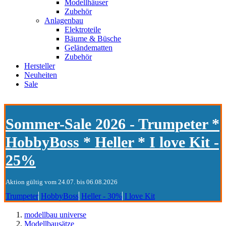
Modellhäuser
Zubehör
Anlagenbau
Elektroteile
Bäume & Büsche
Geländematten
Zubehör
Hersteller
Neuheiten
Sale
Sommer-Sale 2026 - Trumpeter *
HobbyBoss * Heller * I love Kit -
25%
Aktion gültig vom 24.07. bis 06.08.2026
Trumpeter
HobbyBoss
Heller - 30%
I love Kit
modellbau universe
Modellbausätze