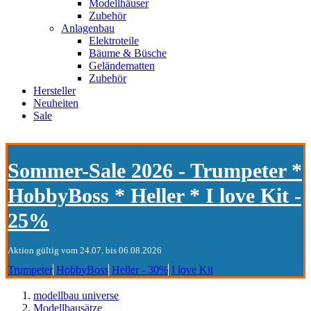
Modellhäuser
Zubehör
Anlagenbau
Elektroteile
Bäume & Büsche
Geländematten
Zubehör
Hersteller
Neuheiten
Sale
Sommer-Sale 2026 - Trumpeter *
HobbyBoss * Heller * I love Kit -
25%
Aktion gültig vom 24.07. bis 06.08.2026
Trumpeter
HobbyBoss
Heller - 30%
I love Kit
modellbau universe
Modellbausätze