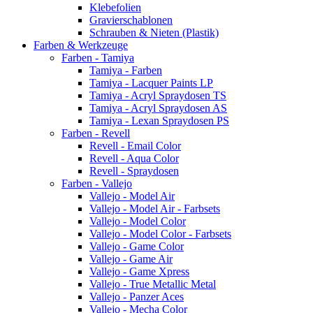
Klebefolien
Gravierschablonen
Schrauben & Nieten (Plastik)
Farben & Werkzeuge
Farben - Tamiya
Tamiya - Farben
Tamiya - Lacquer Paints LP
Tamiya - Acryl Spraydosen TS
Tamiya - Acryl Spraydosen AS
Tamiya - Lexan Spraydosen PS
Farben - Revell
Revell - Email Color
Revell - Aqua Color
Revell - Spraydosen
Farben - Vallejo
Vallejo - Model Air
Vallejo - Model Air - Farbsets
Vallejo - Model Color
Vallejo - Model Color - Farbsets
Vallejo - Game Color
Vallejo - Game Air
Vallejo - Game Xpress
Vallejo - True Metallic Metal
Vallejo - Panzer Aces
Vallejo - Mecha Color