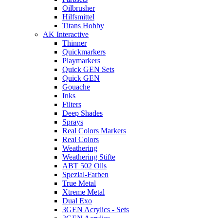
Oilbrusher
Hilfsmittel
Titans Hobby
AK Interactive
Thinner
Quickmarkers
Playmarkers
Quick GEN Sets
Quick GEN
Gouache
Inks
Filters
Deep Shades
Sprays
Real Colors Markers
Real Colors
Weathering
Weathering Stifte
ABT 502 Oils
Spezial-Farben
True Metal
Xtreme Metal
Dual Exo
3GEN Acrylics - Sets