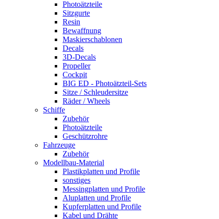
Photoätzteile
Sitzgurte
Resin
Bewaffnung
Maskierschablonen
Decals
3D-Decals
Propeller
Cockpit
BIG ED - Photoätzteil-Sets
Sitze / Schleudersitze
Räder / Wheels
Schiffe
Zubehör
Photoätzteile
Geschützrohre
Fahrzeuge
Zubehör
Modellbau-Material
Plastikplatten und Profile
sonstiges
Messingplatten und Profile
Aluplatten und Profile
Kupferplatten und Profile
Kabel und Drähte