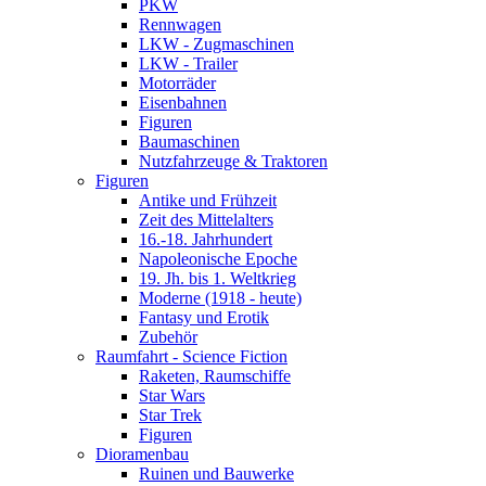
PKW
Rennwagen
LKW - Zugmaschinen
LKW - Trailer
Motorräder
Eisenbahnen
Figuren
Baumaschinen
Nutzfahrzeuge & Traktoren
Figuren
Antike und Frühzeit
Zeit des Mittelalters
16.-18. Jahrhundert
Napoleonische Epoche
19. Jh. bis 1. Weltkrieg
Moderne (1918 - heute)
Fantasy und Erotik
Zubehör
Raumfahrt - Science Fiction
Raketen, Raumschiffe
Star Wars
Star Trek
Figuren
Dioramenbau
Ruinen und Bauwerke