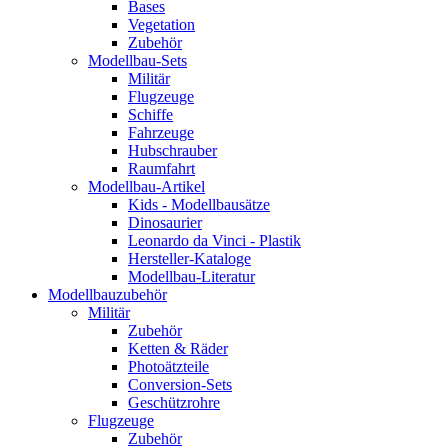
Bases
Vegetation
Zubehör
Modellbau-Sets
Militär
Flugzeuge
Schiffe
Fahrzeuge
Hubschrauber
Raumfahrt
Modellbau-Artikel
Kids - Modellbausätze
Dinosaurier
Leonardo da Vinci - Plastik
Hersteller-Kataloge
Modellbau-Literatur
Modellbauzubehör
Militär
Zubehör
Ketten & Räder
Photoätzteile
Conversion-Sets
Geschützrohre
Flugzeuge
Zubehör