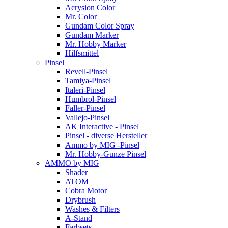
Acrysion Color
Mr. Color
Gundam Color Spray
Gundam Marker
Mr. Hobby Marker
Hilfsmittel
Pinsel
Revell-Pinsel
Tamiya-Pinsel
Italeri-Pinsel
Humbrol-Pinsel
Faller-Pinsel
Vallejo-Pinsel
AK Interactive - Pinsel
Pinsel - diverse Hersteller
Ammo by MIG -Pinsel
Mr. Hobby-Gunze Pinsel
AMMO by MIG
Shader
ATOM
Cobra Motor
Drybrush
Washes & Filters
A-Stand
Farbsets