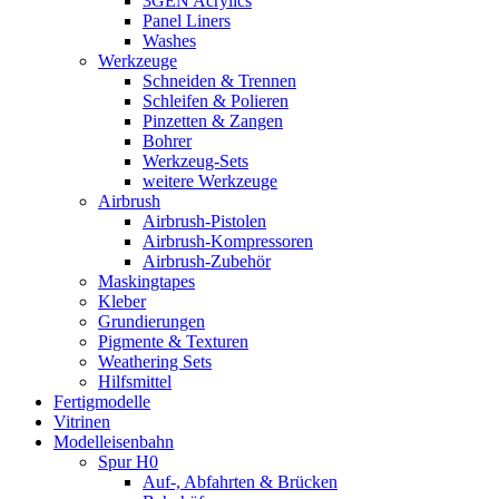
3GEN Acrylics
Panel Liners
Washes
Werkzeuge
Schneiden & Trennen
Schleifen & Polieren
Pinzetten & Zangen
Bohrer
Werkzeug-Sets
weitere Werkzeuge
Airbrush
Airbrush-Pistolen
Airbrush-Kompressoren
Airbrush-Zubehör
Maskingtapes
Kleber
Grundierungen
Pigmente & Texturen
Weathering Sets
Hilfsmittel
Fertigmodelle
Vitrinen
Modelleisenbahn
Spur H0
Auf-, Abfahrten & Brücken