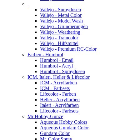
Vallejo - Spraydosen
Vallejo - Metal Color
Vallejo - Model Wash
Vallejo - Grundierungen
Vallejo - Weathering
Vallejo - Traincolor
Vallejo - Hilfsmittel
Vallejo - Premium RC-Color
Farben - Humbrol
Humbrol - Email
Humbrol - Acryl
Humbrol - Spraydosen
ICM, Italeri, Heller & Lifecolor
ICM - Acrylfarben
ICM - Farbsets
Lifecolor - Farben
Heller - Acrylfarben
Italeri - Acrylfarben
Lifecolor - Farbsets
Mr Hobby-Gunze
Aqueous Hobby Colors
Aqueous Gundam Color
Gundam Color
Mr. Color Spray