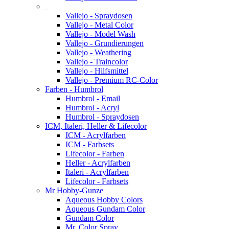
Vallejo - Spraydosen
Vallejo - Metal Color
Vallejo - Model Wash
Vallejo - Grundierungen
Vallejo - Weathering
Vallejo - Traincolor
Vallejo - Hilfsmittel
Vallejo - Premium RC-Color
Farben - Humbrol
Humbrol - Email
Humbrol - Acryl
Humbrol - Spraydosen
ICM, Italeri, Heller & Lifecolor
ICM - Acrylfarben
ICM - Farbsets
Lifecolor - Farben
Heller - Acrylfarben
Italeri - Acrylfarben
Lifecolor - Farbsets
Mr Hobby-Gunze
Aqueous Hobby Colors
Aqueous Gundam Color
Gundam Color
Mr. Color Spray