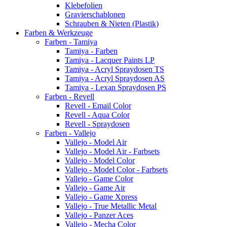
Klebefolien
Gravierschablonen
Schrauben & Nieten (Plastik)
Farben & Werkzeuge
Farben - Tamiya
Tamiya - Farben
Tamiya - Lacquer Paints LP
Tamiya - Acryl Spraydosen TS
Tamiya - Acryl Spraydosen AS
Tamiya - Lexan Spraydosen PS
Farben - Revell
Revell - Email Color
Revell - Aqua Color
Revell - Spraydosen
Farben - Vallejo
Vallejo - Model Air
Vallejo - Model Air - Farbsets
Vallejo - Model Color
Vallejo - Model Color - Farbsets
Vallejo - Game Color
Vallejo - Game Air
Vallejo - Game Xpress
Vallejo - True Metallic Metal
Vallejo - Panzer Aces
Vallejo - Mecha Color