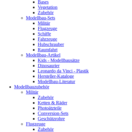
Bases
Vegetation
Zubehör
Modellbau-Sets
Militär
Flugzeuge
Schiffe
Fahrzeuge
Hubschrauber
Raumfahrt
Modellbau-Artikel
Kids - Modellbausätze
Dinosaurier
Leonardo da Vinci - Plastik
Hersteller-Kataloge
Modellbau-Literatur
Modellbauzubehör
Militär
Zubehör
Ketten & Räder
Photoätzteile
Conversion-Sets
Geschützrohre
Flugzeuge
Zubehör