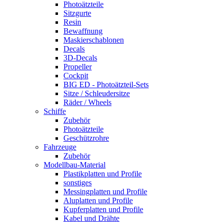
Photoätzteile
Sitzgurte
Resin
Bewaffnung
Maskierschablonen
Decals
3D-Decals
Propeller
Cockpit
BIG ED - Photoätzteil-Sets
Sitze / Schleudersitze
Räder / Wheels
Schiffe
Zubehör
Photoätzteile
Geschützrohre
Fahrzeuge
Zubehör
Modellbau-Material
Plastikplatten und Profile
sonstiges
Messingplatten und Profile
Aluplatten und Profile
Kupferplatten und Profile
Kabel und Drähte