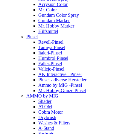
Acrysion Color
Mr. Color
Gundam Color Spray
Gundam Marker
Mr. Hobby Marker
Hilfsmittel
Pinsel
Revell-Pinsel
Tamiya-Pinsel
Italeri-Pinsel
Humbrol-Pinsel
Faller-Pinsel
Vallejo-Pinsel
AK Interactive - Pinsel
Pinsel - diverse Hersteller
Ammo by MIG -Pinsel
Mr. Hobby-Gunze Pinsel
AMMO by MIG
Shader
ATOM
Cobra Motor
Drybrush
Washes & Filters
A-Stand
Farbsets