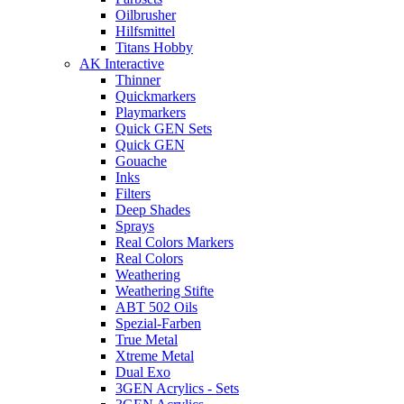
Oilbrusher
Hilfsmittel
Titans Hobby
AK Interactive
Thinner
Quickmarkers
Playmarkers
Quick GEN Sets
Quick GEN
Gouache
Inks
Filters
Deep Shades
Sprays
Real Colors Markers
Real Colors
Weathering
Weathering Stifte
ABT 502 Oils
Spezial-Farben
True Metal
Xtreme Metal
Dual Exo
3GEN Acrylics - Sets