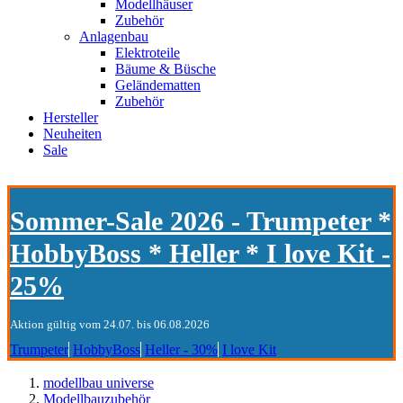
Modellhäuser
Zubehör
Anlagenbau
Elektroteile
Bäume & Büsche
Geländematten
Zubehör
Hersteller
Neuheiten
Sale
Sommer-Sale 2026 - Trumpeter *
HobbyBoss * Heller * I love Kit -
25%
Aktion gültig vom 24.07. bis 06.08.2026
Trumpeter
HobbyBoss
Heller - 30%
I love Kit
modellbau universe
Modellbauzubehör