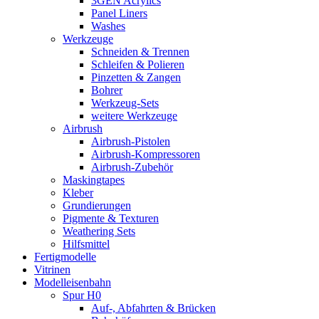
3GEN Acrylics
Panel Liners
Washes
Werkzeuge
Schneiden & Trennen
Schleifen & Polieren
Pinzetten & Zangen
Bohrer
Werkzeug-Sets
weitere Werkzeuge
Airbrush
Airbrush-Pistolen
Airbrush-Kompressoren
Airbrush-Zubehör
Maskingtapes
Kleber
Grundierungen
Pigmente & Texturen
Weathering Sets
Hilfsmittel
Fertigmodelle
Vitrinen
Modelleisenbahn
Spur H0
Auf-, Abfahrten & Brücken