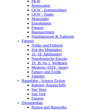
PKW
Rennwagen
LKW - Zugmaschinen
LKW - Trailer
Motorräder
Eisenbahnen
Figuren
Baumaschinen
Nutzfahrzeuge & Traktoren
Figuren
Antike und Frühzeit
Zeit des Mittelalters
16.-18. Jahrhundert
Napoleonische Epoche
19. Jh. bis 1. Weltkrieg
Moderne (1918 - heute)
Fantasy und Erotik
Zubehör
Raumfahrt - Science Fiction
Raketen, Raumschiffe
Star Wars
Star Trek
Figuren
Dioramenbau
Ruinen und Bauwerke