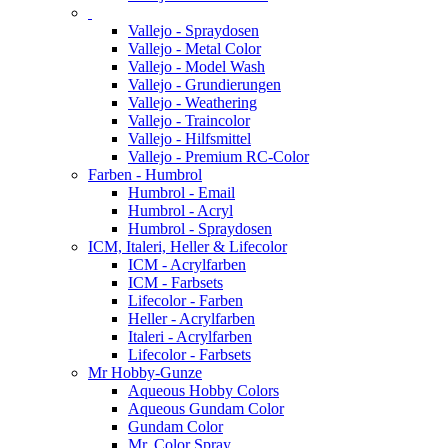
Vallejo - Spraydosen
Vallejo - Metal Color
Vallejo - Model Wash
Vallejo - Grundierungen
Vallejo - Weathering
Vallejo - Traincolor
Vallejo - Hilfsmittel
Vallejo - Premium RC-Color
Farben - Humbrol
Humbrol - Email
Humbrol - Acryl
Humbrol - Spraydosen
ICM, Italeri, Heller & Lifecolor
ICM - Acrylfarben
ICM - Farbsets
Lifecolor - Farben
Heller - Acrylfarben
Italeri - Acrylfarben
Lifecolor - Farbsets
Mr Hobby-Gunze
Aqueous Hobby Colors
Aqueous Gundam Color
Gundam Color
Mr. Color Spray