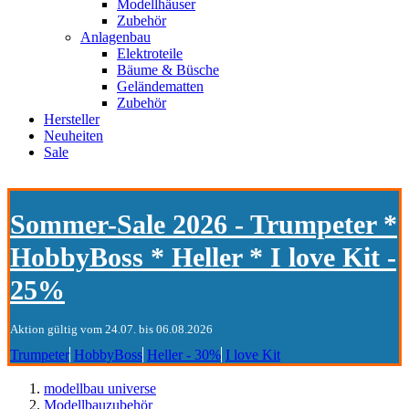
Modellhäuser
Zubehör
Anlagenbau
Elektroteile
Bäume & Büsche
Geländematten
Zubehör
Hersteller
Neuheiten
Sale
Sommer-Sale 2026 - Trumpeter *
HobbyBoss * Heller * I love Kit -
25%
Aktion gültig vom 24.07. bis 06.08.2026
Trumpeter
HobbyBoss
Heller - 30%
I love Kit
modellbau universe
Modellbauzubehör