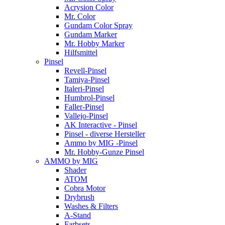
Acrysion Color
Mr. Color
Gundam Color Spray
Gundam Marker
Mr. Hobby Marker
Hilfsmittel
Pinsel
Revell-Pinsel
Tamiya-Pinsel
Italeri-Pinsel
Humbrol-Pinsel
Faller-Pinsel
Vallejo-Pinsel
AK Interactive - Pinsel
Pinsel - diverse Hersteller
Ammo by MIG -Pinsel
Mr. Hobby-Gunze Pinsel
AMMO by MIG
Shader
ATOM
Cobra Motor
Drybrush
Washes & Filters
A-Stand
Farbsets