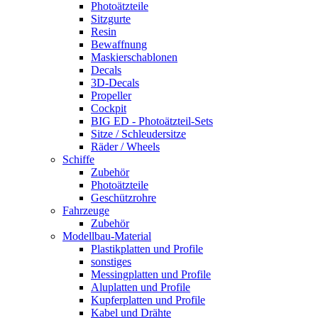
Photoätzteile
Sitzgurte
Resin
Bewaffnung
Maskierschablonen
Decals
3D-Decals
Propeller
Cockpit
BIG ED - Photoätzteil-Sets
Sitze / Schleudersitze
Räder / Wheels
Schiffe
Zubehör
Photoätzteile
Geschützrohre
Fahrzeuge
Zubehör
Modellbau-Material
Plastikplatten und Profile
sonstiges
Messingplatten und Profile
Aluplatten und Profile
Kupferplatten und Profile
Kabel und Drähte