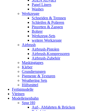
3GEN Acrylics
Panel Liners
Washes
Werkzeuge
Schneiden & Trennen
Schleifen & Polieren
Pinzetten & Zangen
Bohrer
Werkzeug-Sets
weitere Werkzeuge
Airbrush
Airbrush-Pistolen
Airbrush-Kompressoren
Airbrush-Zubehör
Maskingtapes
Kleber
Grundierungen
Pigmente & Texturen
Weathering Sets
Hilfsmittel
Fertigmodelle
Vitrinen
Modelleisenbahn
Spur H0
Auf-, Abfahrten & Brücken