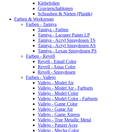
Klebefolien
Gravierschablonen
Schrauben & Nieten (Plastik)
Farben & Werkzeuge
Farben - Tamiya
Tamiya - Farben
Tamiya - Lacquer Paints LP
Tamiya - Acryl Spraydosen TS
Tamiya - Acryl Spraydosen AS
Tamiya - Lexan Spraydosen PS
Farben - Revell
Revell - Email Color
Revell - Aqua Color
Revell - Spraydosen
Farben - Vallejo
Vallejo - Model Air
Vallejo - Model Air - Farbsets
Vallejo - Model Color
Vallejo - Model Color - Farbsets
Vallejo - Game Color
Vallejo - Game Air
Vallejo - Game Xpress
Vallejo - True Metallic Metal
Vallejo - Panzer Aces
Vallejo - Mecha Color