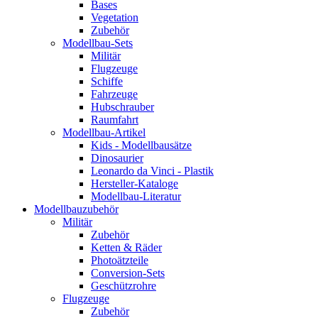
Bases
Vegetation
Zubehör
Modellbau-Sets
Militär
Flugzeuge
Schiffe
Fahrzeuge
Hubschrauber
Raumfahrt
Modellbau-Artikel
Kids - Modellbausätze
Dinosaurier
Leonardo da Vinci - Plastik
Hersteller-Kataloge
Modellbau-Literatur
Modellbauzubehör
Militär
Zubehör
Ketten & Räder
Photoätzteile
Conversion-Sets
Geschützrohre
Flugzeuge
Zubehör