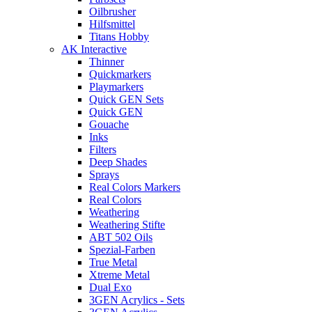
Oilbrusher
Hilfsmittel
Titans Hobby
AK Interactive
Thinner
Quickmarkers
Playmarkers
Quick GEN Sets
Quick GEN
Gouache
Inks
Filters
Deep Shades
Sprays
Real Colors Markers
Real Colors
Weathering
Weathering Stifte
ABT 502 Oils
Spezial-Farben
True Metal
Xtreme Metal
Dual Exo
3GEN Acrylics - Sets