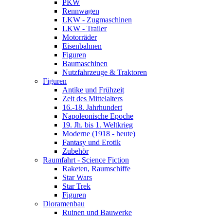
PKW
Rennwagen
LKW - Zugmaschinen
LKW - Trailer
Motorräder
Eisenbahnen
Figuren
Baumaschinen
Nutzfahrzeuge & Traktoren
Figuren
Antike und Frühzeit
Zeit des Mittelalters
16.-18. Jahrhundert
Napoleonische Epoche
19. Jh. bis 1. Weltkrieg
Moderne (1918 - heute)
Fantasy und Erotik
Zubehör
Raumfahrt - Science Fiction
Raketen, Raumschiffe
Star Wars
Star Trek
Figuren
Dioramenbau
Ruinen und Bauwerke