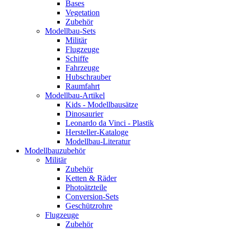
Bases
Vegetation
Zubehör
Modellbau-Sets
Militär
Flugzeuge
Schiffe
Fahrzeuge
Hubschrauber
Raumfahrt
Modellbau-Artikel
Kids - Modellbausätze
Dinosaurier
Leonardo da Vinci - Plastik
Hersteller-Kataloge
Modellbau-Literatur
Modellbauzubehör
Militär
Zubehör
Ketten & Räder
Photoätzteile
Conversion-Sets
Geschützrohre
Flugzeuge
Zubehör