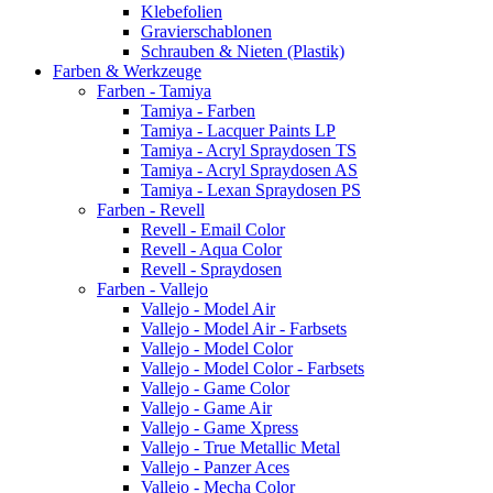
Klebefolien
Gravierschablonen
Schrauben & Nieten (Plastik)
Farben & Werkzeuge
Farben - Tamiya
Tamiya - Farben
Tamiya - Lacquer Paints LP
Tamiya - Acryl Spraydosen TS
Tamiya - Acryl Spraydosen AS
Tamiya - Lexan Spraydosen PS
Farben - Revell
Revell - Email Color
Revell - Aqua Color
Revell - Spraydosen
Farben - Vallejo
Vallejo - Model Air
Vallejo - Model Air - Farbsets
Vallejo - Model Color
Vallejo - Model Color - Farbsets
Vallejo - Game Color
Vallejo - Game Air
Vallejo - Game Xpress
Vallejo - True Metallic Metal
Vallejo - Panzer Aces
Vallejo - Mecha Color