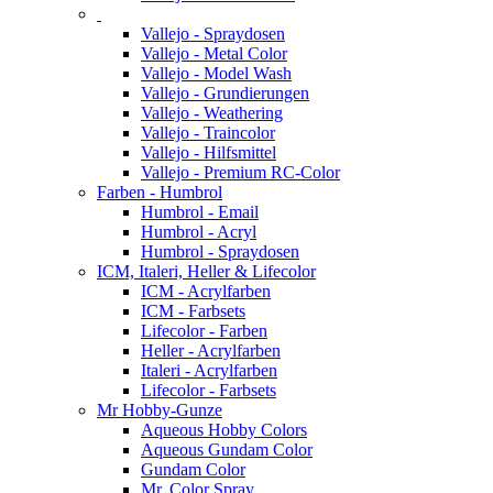
Vallejo - Spraydosen
Vallejo - Metal Color
Vallejo - Model Wash
Vallejo - Grundierungen
Vallejo - Weathering
Vallejo - Traincolor
Vallejo - Hilfsmittel
Vallejo - Premium RC-Color
Farben - Humbrol
Humbrol - Email
Humbrol - Acryl
Humbrol - Spraydosen
ICM, Italeri, Heller & Lifecolor
ICM - Acrylfarben
ICM - Farbsets
Lifecolor - Farben
Heller - Acrylfarben
Italeri - Acrylfarben
Lifecolor - Farbsets
Mr Hobby-Gunze
Aqueous Hobby Colors
Aqueous Gundam Color
Gundam Color
Mr. Color Spray