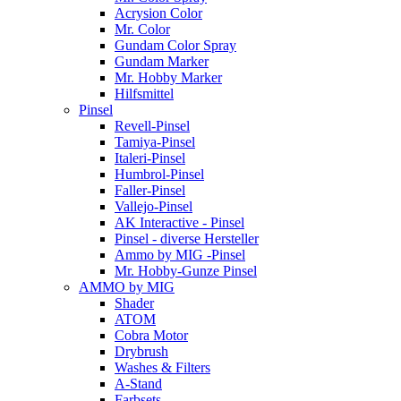
Acrysion Color
Mr. Color
Gundam Color Spray
Gundam Marker
Mr. Hobby Marker
Hilfsmittel
Pinsel
Revell-Pinsel
Tamiya-Pinsel
Italeri-Pinsel
Humbrol-Pinsel
Faller-Pinsel
Vallejo-Pinsel
AK Interactive - Pinsel
Pinsel - diverse Hersteller
Ammo by MIG -Pinsel
Mr. Hobby-Gunze Pinsel
AMMO by MIG
Shader
ATOM
Cobra Motor
Drybrush
Washes & Filters
A-Stand
Farbsets