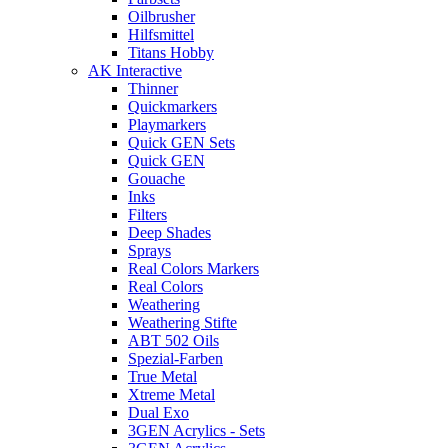
Oilbrusher
Hilfsmittel
Titans Hobby
AK Interactive
Thinner
Quickmarkers
Playmarkers
Quick GEN Sets
Quick GEN
Gouache
Inks
Filters
Deep Shades
Sprays
Real Colors Markers
Real Colors
Weathering
Weathering Stifte
ABT 502 Oils
Spezial-Farben
True Metal
Xtreme Metal
Dual Exo
3GEN Acrylics - Sets