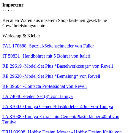
Importeur
· · · · ·
Bei allen Waren aus unserem Shop bestehen gesetzliche
Gewährleistungsrechte.
Werkzeug & Kleber
FAL 170688 ·Spezial-Seitenschneider von Faller
IT 50831 ·Handbohrer mit 5 Bohrer von Italeri
RE 29619 ·Model-Set Plus *Bastelwerkzeuge* von Revell
RE 29620 ·Model-Set Plus *Bemalung* von Revell
RE 39604 ·Contacta Professional von Revell
TA 74046 ·Feilen Set (3) von Tamiya
TA 87003 ·Tamiya Cement/Plastikkleber 40ml von Tamiya
TA 87038 ·Tamiya Extra Thin Cement/Plastikkleber 40ml von
Tamiya
TRU 09908 ·Hobby Design Messer - Hobby Design Knife von