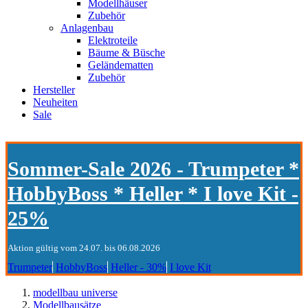
Modellhäuser
Zubehör
Anlagenbau
Elektroteile
Bäume & Büsche
Geländematten
Zubehör
Hersteller
Neuheiten
Sale
Sommer-Sale 2026 - Trumpeter *
HobbyBoss * Heller * I love Kit -
25%
Aktion gültig vom 24.07. bis 06.08.2026
Trumpeter
HobbyBoss
Heller - 30%
I love Kit
modellbau universe
Modellbausätze