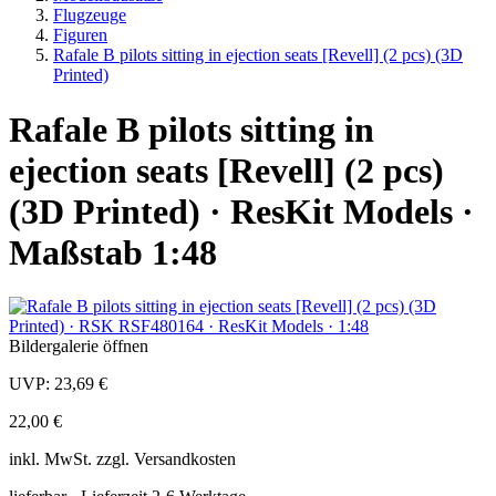
Flugzeuge
Figuren
Rafale B pilots sitting in ejection seats [Revell] (2 pcs) (3D
Printed)
Rafale B pilots sitting in
ejection seats [Revell] (2 pcs)
(3D Printed) · ResKit Models ·
Maßstab 1:48
Bildergalerie öffnen
UVP:
23,69 €
22,00 €
inkl.
MwSt. zzgl.
Versandkosten