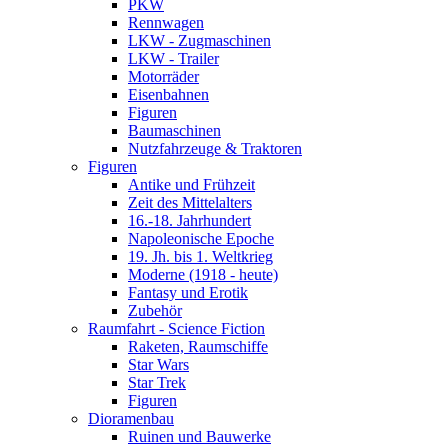
PKW
Rennwagen
LKW - Zugmaschinen
LKW - Trailer
Motorräder
Eisenbahnen
Figuren
Baumaschinen
Nutzfahrzeuge & Traktoren
Figuren
Antike und Frühzeit
Zeit des Mittelalters
16.-18. Jahrhundert
Napoleonische Epoche
19. Jh. bis 1. Weltkrieg
Moderne (1918 - heute)
Fantasy und Erotik
Zubehör
Raumfahrt - Science Fiction
Raketen, Raumschiffe
Star Wars
Star Trek
Figuren
Dioramenbau
Ruinen und Bauwerke