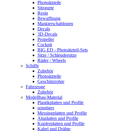
Photoätzteile
Sitzgurte
Resin
Bewaffnung
Maskierschablonen
Decals
3D-Decals
Propeller
Cockpit
BIG ED - Photoätzteil-Sets
Sitze / Schleudersitze
Räder / Wheels
Schiffe
Zubehör
Photoätzteile
Geschützrohre
Fahrzeuge
Zubehör
Modellbau-Material
Plastikplatten und Profile
sonstiges
Messingplatten und Profile
Aluplatten und Profile
Kupferplatten und Profile
Kabel und Drähte