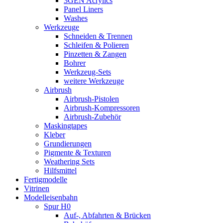
3GEN Acrylics
Panel Liners
Washes
Werkzeuge
Schneiden & Trennen
Schleifen & Polieren
Pinzetten & Zangen
Bohrer
Werkzeug-Sets
weitere Werkzeuge
Airbrush
Airbrush-Pistolen
Airbrush-Kompressoren
Airbrush-Zubehör
Maskingtapes
Kleber
Grundierungen
Pigmente & Texturen
Weathering Sets
Hilfsmittel
Fertigmodelle
Vitrinen
Modelleisenbahn
Spur H0
Auf-, Abfahrten & Brücken