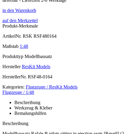
lieferbar - Lieferzeit 2-6 Werktage
in den Warenkorb
auf den Merkzettel
Produkt-Merkmale
ArtikelNr.
RSK RSF480164
Maßstab
1:48
Produkttyp
Modellbausatz
Hersteller
ResKit Models
HerstellerNr.
RSF48-0164
Kategorien:
Flugzeuge / ResKit Models
Flugzeuge / 1/48
Beschreibung
Werkzeug & Kleber
Bemalungshilfen
Beschreibung
Modellbausatz Rafale B pilots sitting in ejection seats [Revell] (2