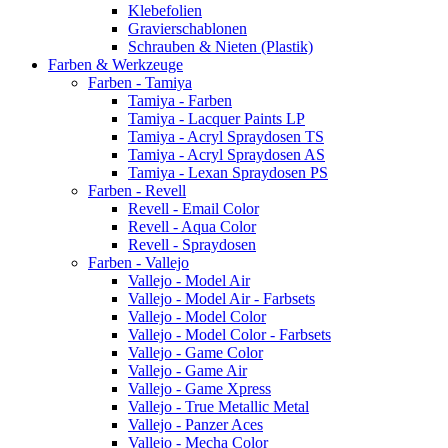
Klebefolien
Gravierschablonen
Schrauben & Nieten (Plastik)
Farben & Werkzeuge
Farben - Tamiya
Tamiya - Farben
Tamiya - Lacquer Paints LP
Tamiya - Acryl Spraydosen TS
Tamiya - Acryl Spraydosen AS
Tamiya - Lexan Spraydosen PS
Farben - Revell
Revell - Email Color
Revell - Aqua Color
Revell - Spraydosen
Farben - Vallejo
Vallejo - Model Air
Vallejo - Model Air - Farbsets
Vallejo - Model Color
Vallejo - Model Color - Farbsets
Vallejo - Game Color
Vallejo - Game Air
Vallejo - Game Xpress
Vallejo - True Metallic Metal
Vallejo - Panzer Aces
Vallejo - Mecha Color