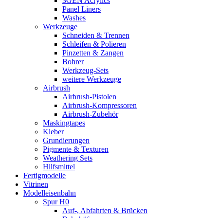
3GEN Acrylics
Panel Liners
Washes
Werkzeuge
Schneiden & Trennen
Schleifen & Polieren
Pinzetten & Zangen
Bohrer
Werkzeug-Sets
weitere Werkzeuge
Airbrush
Airbrush-Pistolen
Airbrush-Kompressoren
Airbrush-Zubehör
Maskingtapes
Kleber
Grundierungen
Pigmente & Texturen
Weathering Sets
Hilfsmittel
Fertigmodelle
Vitrinen
Modelleisenbahn
Spur H0
Auf-, Abfahrten & Brücken