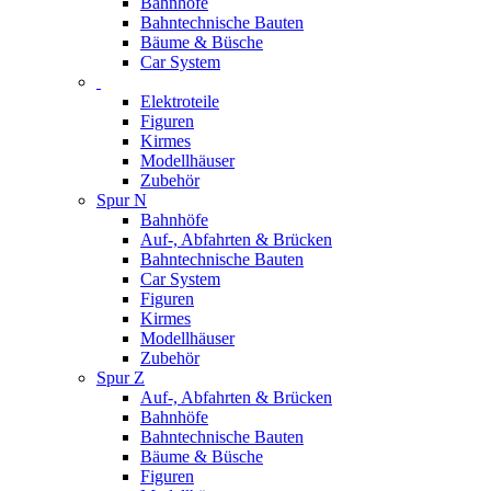
Bahnhöfe
Bahntechnische Bauten
Bäume & Büsche
Car System
Elektroteile
Figuren
Kirmes
Modellhäuser
Zubehör
Spur N
Bahnhöfe
Auf-, Abfahrten & Brücken
Bahntechnische Bauten
Car System
Figuren
Kirmes
Modellhäuser
Zubehör
Spur Z
Auf-, Abfahrten & Brücken
Bahnhöfe
Bahntechnische Bauten
Bäume & Büsche
Figuren