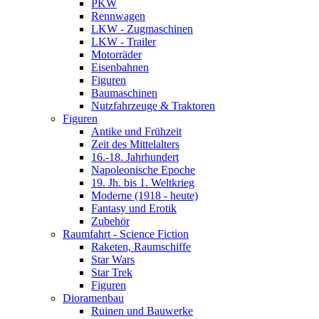
PKW
Rennwagen
LKW - Zugmaschinen
LKW - Trailer
Motorräder
Eisenbahnen
Figuren
Baumaschinen
Nutzfahrzeuge & Traktoren
Figuren
Antike und Frühzeit
Zeit des Mittelalters
16.-18. Jahrhundert
Napoleonische Epoche
19. Jh. bis 1. Weltkrieg
Moderne (1918 - heute)
Fantasy und Erotik
Zubehör
Raumfahrt - Science Fiction
Raketen, Raumschiffe
Star Wars
Star Trek
Figuren
Dioramenbau
Ruinen und Bauwerke