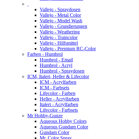
Vallejo - Spraydosen
Vallejo - Metal Color
Vallejo - Model Wash
Vallejo - Grundierungen
Vallejo - Weathering
Vallejo - Traincolor
Vallejo - Hilfsmittel
Vallejo - Premium RC-Color
Farben - Humbrol
Humbrol - Email
Humbrol - Acryl
Humbrol - Spraydosen
ICM, Italeri, Heller & Lifecolor
ICM - Acrylfarben
ICM - Farbsets
Lifecolor - Farben
Heller - Acrylfarben
Italeri - Acrylfarben
Lifecolor - Farbsets
Mr Hobby-Gunze
Aqueous Hobby Colors
Aqueous Gundam Color
Gundam Color
Mr. Color Spray