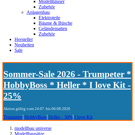
Modellhäuser
Zubehör
Anlagenbau
Elektroteile
Bäume & Büsche
Geländematten
Zubehör
Hersteller
Neuheiten
Sale
Sommer-Sale 2026 - Trumpeter *
HobbyBoss * Heller * I love Kit -
25%
Aktion gültig vom 24.07. bis 06.08.2026
Trumpeter
HobbyBoss
Heller - 30%
I love Kit
modellbau universe
Modellbausätze