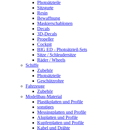
Photoätzteile
Sitzgurte
Resin
Bewaffnung
Maskierschablonen
Decals
3D-Decals
Propeller
Cockpit
BIG ED - Photoätzteil-Sets
Sitze / Schleudersitze
Räder / Wheels
Schiffe
Zubehör
Photoätzteile
Geschützrohre
Fahrzeuge
Zubehör
Modellbau-Material
Plastikplatten und Profile
sonstiges
Messingplatten und Profile
Aluplatten und Profile
Kupferplatten und Profile
Kabel und Drähte