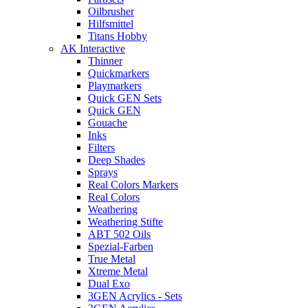
Oilbrusher
Hilfsmittel
Titans Hobby
AK Interactive
Thinner
Quickmarkers
Playmarkers
Quick GEN Sets
Quick GEN
Gouache
Inks
Filters
Deep Shades
Sprays
Real Colors Markers
Real Colors
Weathering
Weathering Stifte
ABT 502 Oils
Spezial-Farben
True Metal
Xtreme Metal
Dual Exo
3GEN Acrylics - Sets