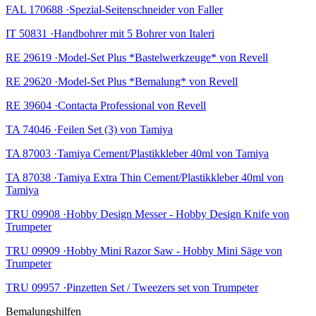
FAL 170688 ·Spezial-Seitenschneider von Faller
IT 50831 ·Handbohrer mit 5 Bohrer von Italeri
RE 29619 ·Model-Set Plus *Bastelwerkzeuge* von Revell
RE 29620 ·Model-Set Plus *Bemalung* von Revell
RE 39604 ·Contacta Professional von Revell
TA 74046 ·Feilen Set (3) von Tamiya
TA 87003 ·Tamiya Cement/Plastikkleber 40ml von Tamiya
TA 87038 ·Tamiya Extra Thin Cement/Plastikkleber 40ml von
Tamiya
TRU 09908 ·Hobby Design Messer - Hobby Design Knife von
Trumpeter
TRU 09909 ·Hobby Mini Razor Saw - Hobby Mini Säge von
Trumpeter
TRU 09957 ·Pinzetten Set / Tweezers set von Trumpeter
Bemalungshilfen