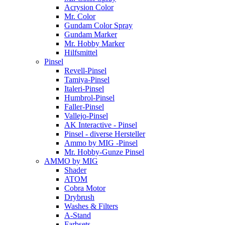
Acrysion Color
Mr. Color
Gundam Color Spray
Gundam Marker
Mr. Hobby Marker
Hilfsmittel
Pinsel
Revell-Pinsel
Tamiya-Pinsel
Italeri-Pinsel
Humbrol-Pinsel
Faller-Pinsel
Vallejo-Pinsel
AK Interactive - Pinsel
Pinsel - diverse Hersteller
Ammo by MIG -Pinsel
Mr. Hobby-Gunze Pinsel
AMMO by MIG
Shader
ATOM
Cobra Motor
Drybrush
Washes & Filters
A-Stand
Farbsets