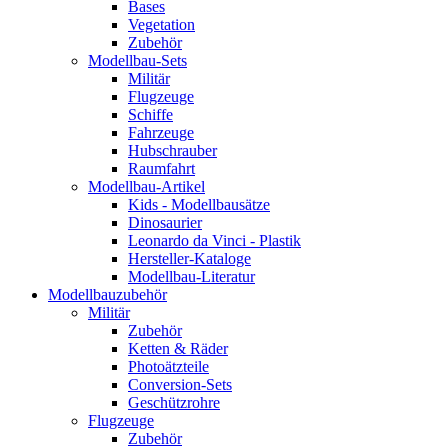
Bases
Vegetation
Zubehör
Modellbau-Sets
Militär
Flugzeuge
Schiffe
Fahrzeuge
Hubschrauber
Raumfahrt
Modellbau-Artikel
Kids - Modellbausätze
Dinosaurier
Leonardo da Vinci - Plastik
Hersteller-Kataloge
Modellbau-Literatur
Modellbauzubehör
Militär
Zubehör
Ketten & Räder
Photoätzteile
Conversion-Sets
Geschützrohre
Flugzeuge
Zubehör