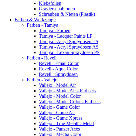
Klebefolien
Gravierschablonen
Schrauben & Nieten (Plastik)
Farben & Werkzeuge
Farben - Tamiya
Tamiya - Farben
Tamiya - Lacquer Paints LP
Tamiya - Acryl Spraydosen TS
Tamiya - Acryl Spraydosen AS
Tamiya - Lexan Spraydosen PS
Farben - Revell
Revell - Email Color
Revell - Aqua Color
Revell - Spraydosen
Farben - Vallejo
Vallejo - Model Air
Vallejo - Model Air - Farbsets
Vallejo - Model Color
Vallejo - Model Color - Farbsets
Vallejo - Game Color
Vallejo - Game Air
Vallejo - Game Xpress
Vallejo - True Metallic Metal
Vallejo - Panzer Aces
Vallejo - Mecha Color