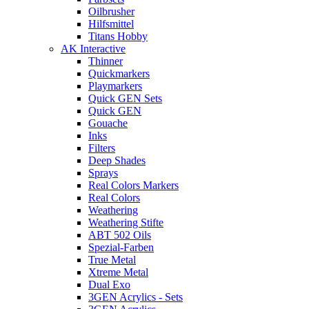
Oilbrusher
Hilfsmittel
Titans Hobby
AK Interactive
Thinner
Quickmarkers
Playmarkers
Quick GEN Sets
Quick GEN
Gouache
Inks
Filters
Deep Shades
Sprays
Real Colors Markers
Real Colors
Weathering
Weathering Stifte
ABT 502 Oils
Spezial-Farben
True Metal
Xtreme Metal
Dual Exo
3GEN Acrylics - Sets