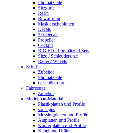
Photoätzteile
Sitzgurte
Resin
Bewaffnung
Maskierschablonen
Decals
3D-Decals
Propeller
Cockpit
BIG ED - Photoätzteil-Sets
Sitze / Schleudersitze
Räder / Wheels
Schiffe
Zubehör
Photoätzteile
Geschützrohre
Fahrzeuge
Zubehör
Modellbau-Material
Plastikplatten und Profile
sonstiges
Messingplatten und Profile
Aluplatten und Profile
Kupferplatten und Profile
Kabel und Drähte