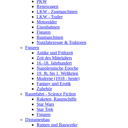
PKW
Rennwagen
LKW - Zugmaschinen
LKW - Trailer
Motorräder
Eisenbahnen
Figuren
Baumaschinen
Nutzfahrzeuge & Traktoren
Figuren
Antike und Frühzeit
Zeit des Mittelalters
16.-18. Jahrhundert
Napoleonische Epoche
19. Jh. bis 1. Weltkrieg
Moderne (1918 - heute)
Fantasy und Erotik
Zubehör
Raumfahrt - Science Fiction
Raketen, Raumschiffe
Star Wars
Star Trek
Figuren
Dioramenbau
Ruinen und Bauwerke