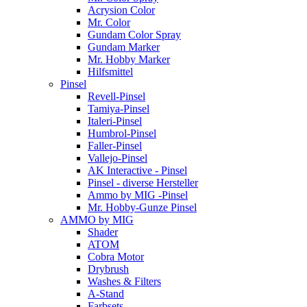
Acrysion Color
Mr. Color
Gundam Color Spray
Gundam Marker
Mr. Hobby Marker
Hilfsmittel
Pinsel
Revell-Pinsel
Tamiya-Pinsel
Italeri-Pinsel
Humbrol-Pinsel
Faller-Pinsel
Vallejo-Pinsel
AK Interactive - Pinsel
Pinsel - diverse Hersteller
Ammo by MIG -Pinsel
Mr. Hobby-Gunze Pinsel
AMMO by MIG
Shader
ATOM
Cobra Motor
Drybrush
Washes & Filters
A-Stand
Farbsets