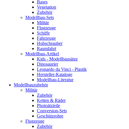
Bases
Vegetation
Zubehör
Modellbau-Sets
Militär
Flugzeuge
Schiffe
Fahrzeuge
Hubschrauber
Raumfahrt
Modellbau-Artikel
Kids - Modellbausätze
Dinosaurier
Leonardo da Vinci - Plastik
Hersteller-Kataloge
Modellbau-Literatur
Modellbauzubehör
Militär
Zubehör
Ketten & Räder
Photoätzteile
Conversion-Sets
Geschützrohre
Flugzeuge
Zubehör