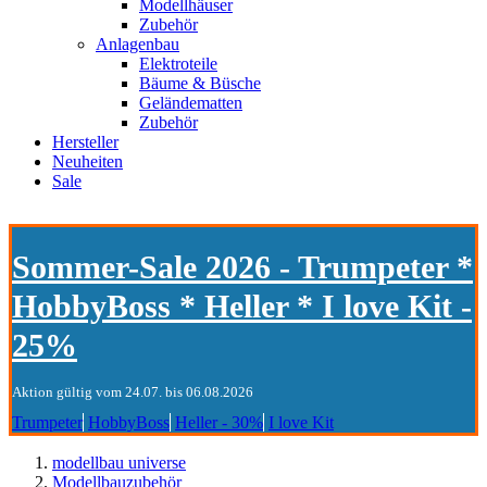
Modellhäuser
Zubehör
Anlagenbau
Elektroteile
Bäume & Büsche
Geländematten
Zubehör
Hersteller
Neuheiten
Sale
Sommer-Sale 2026 - Trumpeter *
HobbyBoss * Heller * I love Kit -
25%
Aktion gültig vom 24.07. bis 06.08.2026
Trumpeter
HobbyBoss
Heller - 30%
I love Kit
modellbau universe
Modellbauzubehör