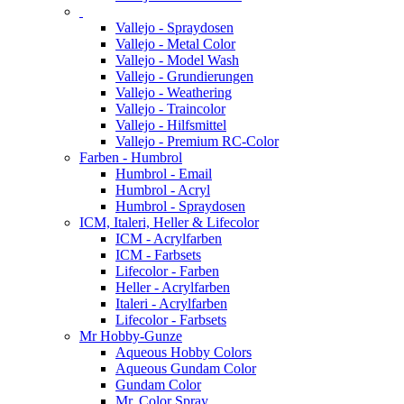
Vallejo - Spraydosen
Vallejo - Metal Color
Vallejo - Model Wash
Vallejo - Grundierungen
Vallejo - Weathering
Vallejo - Traincolor
Vallejo - Hilfsmittel
Vallejo - Premium RC-Color
Farben - Humbrol
Humbrol - Email
Humbrol - Acryl
Humbrol - Spraydosen
ICM, Italeri, Heller & Lifecolor
ICM - Acrylfarben
ICM - Farbsets
Lifecolor - Farben
Heller - Acrylfarben
Italeri - Acrylfarben
Lifecolor - Farbsets
Mr Hobby-Gunze
Aqueous Hobby Colors
Aqueous Gundam Color
Gundam Color
Mr. Color Spray