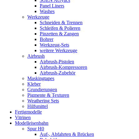
3GEN Acrylics
Panel Liners
Washes
Werkzeuge
Schneiden & Trennen
Schleifen & Polieren
Pinzetten & Zangen
Bohrer
Werkzeug-Sets
weitere Werkzeuge
Airbrush
Airbrush-Pistolen
Airbrush-Kompressoren
Airbrush-Zubehör
Maskingtapes
Kleber
Grundierungen
Pigmente & Texturen
Weathering Sets
Hilfsmittel
Fertigmodelle
Vitrinen
Modelleisenbahn
Spur H0
Auf-, Abfahrten & Brücken