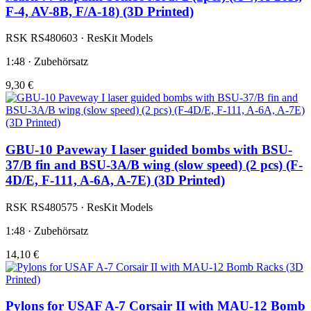
F-4, AV-8B, F/A-18) (3D Printed)
RSK RS480603 · ResKit Models
1:48 · Zubehörsatz
9,30 €
GBU-10 Paveway I laser guided bombs with BSU-
37/B fin and BSU-3A/B wing (slow speed) (2 pcs) (F-
4D/E, F-111, A-6A, A-7E) (3D Printed)
RSK RS480575 · ResKit Models
1:48 · Zubehörsatz
14,10 €
Pylons for USAF A-7 Corsair II with MAU-12 Bomb