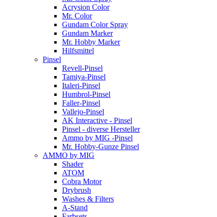
Acrysion Color
Mr. Color
Gundam Color Spray
Gundam Marker
Mr. Hobby Marker
Hilfsmittel
Pinsel
Revell-Pinsel
Tamiya-Pinsel
Italeri-Pinsel
Humbrol-Pinsel
Faller-Pinsel
Vallejo-Pinsel
AK Interactive - Pinsel
Pinsel - diverse Hersteller
Ammo by MIG -Pinsel
Mr. Hobby-Gunze Pinsel
AMMO by MIG
Shader
ATOM
Cobra Motor
Drybrush
Washes & Filters
A-Stand
Farbsets