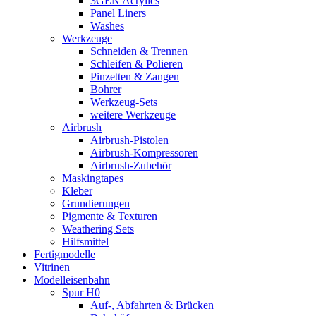
3GEN Acrylics
Panel Liners
Washes
Werkzeuge
Schneiden & Trennen
Schleifen & Polieren
Pinzetten & Zangen
Bohrer
Werkzeug-Sets
weitere Werkzeuge
Airbrush
Airbrush-Pistolen
Airbrush-Kompressoren
Airbrush-Zubehör
Maskingtapes
Kleber
Grundierungen
Pigmente & Texturen
Weathering Sets
Hilfsmittel
Fertigmodelle
Vitrinen
Modelleisenbahn
Spur H0
Auf-, Abfahrten & Brücken