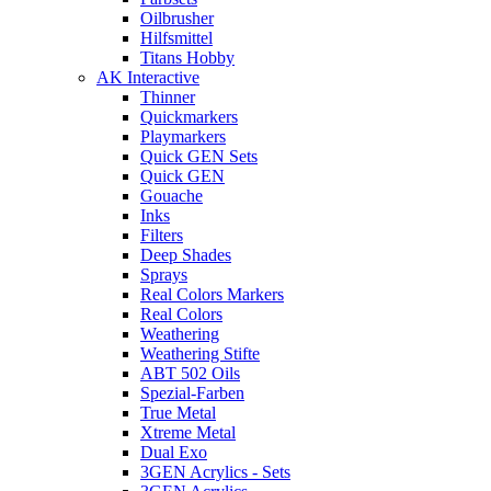
Oilbrusher
Hilfsmittel
Titans Hobby
AK Interactive
Thinner
Quickmarkers
Playmarkers
Quick GEN Sets
Quick GEN
Gouache
Inks
Filters
Deep Shades
Sprays
Real Colors Markers
Real Colors
Weathering
Weathering Stifte
ABT 502 Oils
Spezial-Farben
True Metal
Xtreme Metal
Dual Exo
3GEN Acrylics - Sets