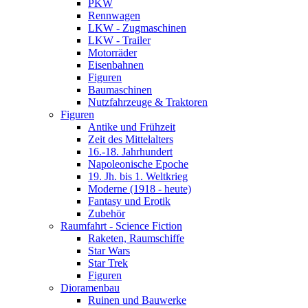
PKW
Rennwagen
LKW - Zugmaschinen
LKW - Trailer
Motorräder
Eisenbahnen
Figuren
Baumaschinen
Nutzfahrzeuge & Traktoren
Figuren
Antike und Frühzeit
Zeit des Mittelalters
16.-18. Jahrhundert
Napoleonische Epoche
19. Jh. bis 1. Weltkrieg
Moderne (1918 - heute)
Fantasy und Erotik
Zubehör
Raumfahrt - Science Fiction
Raketen, Raumschiffe
Star Wars
Star Trek
Figuren
Dioramenbau
Ruinen und Bauwerke