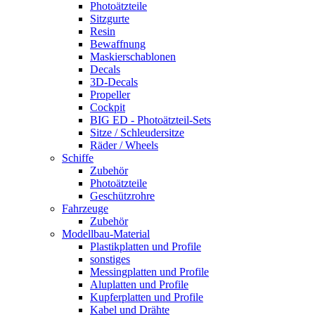
Photoätzteile
Sitzgurte
Resin
Bewaffnung
Maskierschablonen
Decals
3D-Decals
Propeller
Cockpit
BIG ED - Photoätzteil-Sets
Sitze / Schleudersitze
Räder / Wheels
Schiffe
Zubehör
Photoätzteile
Geschützrohre
Fahrzeuge
Zubehör
Modellbau-Material
Plastikplatten und Profile
sonstiges
Messingplatten und Profile
Aluplatten und Profile
Kupferplatten und Profile
Kabel und Drähte