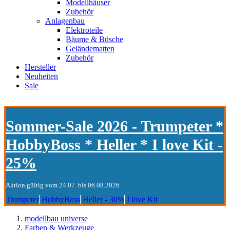
Modellhäuser
Zubehör
Anlagenbau
Elektroteile
Bäume & Büsche
Geländematten
Zubehör
Hersteller
Neuheiten
Sale
Sommer-Sale 2026 - Trumpeter *
HobbyBoss * Heller * I love Kit -
25%
Aktion gültig vom 24.07. bis 06.08.2026
Trumpeter
HobbyBoss
Heller - 30%
I love Kit
modellbau universe
Farben & Werkzeuge