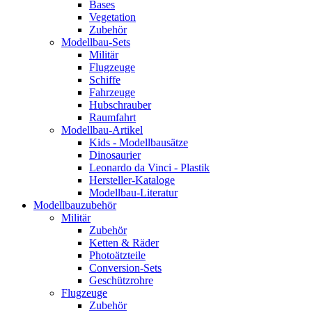
Bases
Vegetation
Zubehör
Modellbau-Sets
Militär
Flugzeuge
Schiffe
Fahrzeuge
Hubschrauber
Raumfahrt
Modellbau-Artikel
Kids - Modellbausätze
Dinosaurier
Leonardo da Vinci - Plastik
Hersteller-Kataloge
Modellbau-Literatur
Modellbauzubehör
Militär
Zubehör
Ketten & Räder
Photoätzteile
Conversion-Sets
Geschützrohre
Flugzeuge
Zubehör