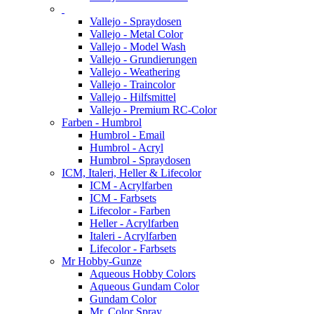
Vallejo - Spraydosen
Vallejo - Metal Color
Vallejo - Model Wash
Vallejo - Grundierungen
Vallejo - Weathering
Vallejo - Traincolor
Vallejo - Hilfsmittel
Vallejo - Premium RC-Color
Farben - Humbrol
Humbrol - Email
Humbrol - Acryl
Humbrol - Spraydosen
ICM, Italeri, Heller & Lifecolor
ICM - Acrylfarben
ICM - Farbsets
Lifecolor - Farben
Heller - Acrylfarben
Italeri - Acrylfarben
Lifecolor - Farbsets
Mr Hobby-Gunze
Aqueous Hobby Colors
Aqueous Gundam Color
Gundam Color
Mr. Color Spray