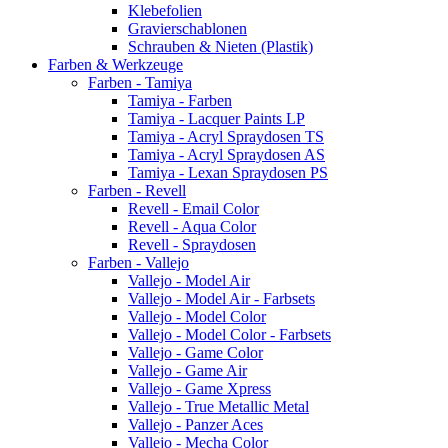
Klebefolien
Gravierschablonen
Schrauben & Nieten (Plastik)
Farben & Werkzeuge
Farben - Tamiya
Tamiya - Farben
Tamiya - Lacquer Paints LP
Tamiya - Acryl Spraydosen TS
Tamiya - Acryl Spraydosen AS
Tamiya - Lexan Spraydosen PS
Farben - Revell
Revell - Email Color
Revell - Aqua Color
Revell - Spraydosen
Farben - Vallejo
Vallejo - Model Air
Vallejo - Model Air - Farbsets
Vallejo - Model Color
Vallejo - Model Color - Farbsets
Vallejo - Game Color
Vallejo - Game Air
Vallejo - Game Xpress
Vallejo - True Metallic Metal
Vallejo - Panzer Aces
Vallejo - Mecha Color