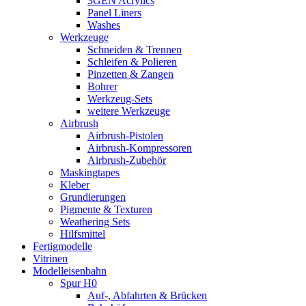
3GEN Acrylics
Panel Liners
Washes
Werkzeuge
Schneiden & Trennen
Schleifen & Polieren
Pinzetten & Zangen
Bohrer
Werkzeug-Sets
weitere Werkzeuge
Airbrush
Airbrush-Pistolen
Airbrush-Kompressoren
Airbrush-Zubehör
Maskingtapes
Kleber
Grundierungen
Pigmente & Texturen
Weathering Sets
Hilfsmittel
Fertigmodelle
Vitrinen
Modelleisenbahn
Spur H0
Auf-, Abfahrten & Brücken