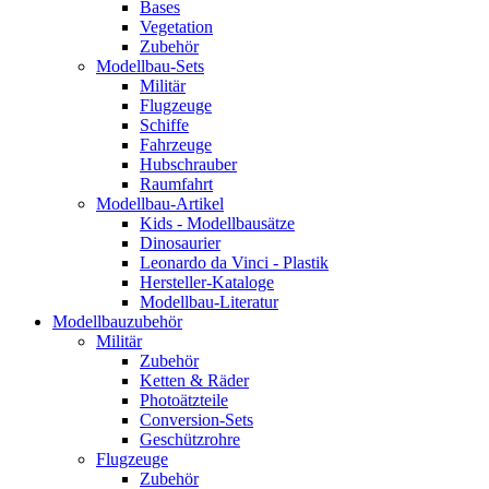
Bases
Vegetation
Zubehör
Modellbau-Sets
Militär
Flugzeuge
Schiffe
Fahrzeuge
Hubschrauber
Raumfahrt
Modellbau-Artikel
Kids - Modellbausätze
Dinosaurier
Leonardo da Vinci - Plastik
Hersteller-Kataloge
Modellbau-Literatur
Modellbauzubehör
Militär
Zubehör
Ketten & Räder
Photoätzteile
Conversion-Sets
Geschützrohre
Flugzeuge
Zubehör