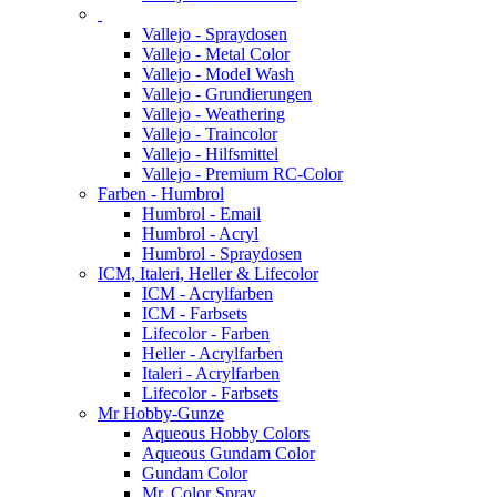
Vallejo - Spraydosen
Vallejo - Metal Color
Vallejo - Model Wash
Vallejo - Grundierungen
Vallejo - Weathering
Vallejo - Traincolor
Vallejo - Hilfsmittel
Vallejo - Premium RC-Color
Farben - Humbrol
Humbrol - Email
Humbrol - Acryl
Humbrol - Spraydosen
ICM, Italeri, Heller & Lifecolor
ICM - Acrylfarben
ICM - Farbsets
Lifecolor - Farben
Heller - Acrylfarben
Italeri - Acrylfarben
Lifecolor - Farbsets
Mr Hobby-Gunze
Aqueous Hobby Colors
Aqueous Gundam Color
Gundam Color
Mr. Color Spray