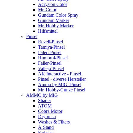
Acrysion Color
Mr. Color
Gundam Color Spray
Gundam Marker
Mr. Hobby Marker
Hilfsmittel
Pinsel
Revell-Pinsel
Tamiya-Pinsel
Italeri-Pinsel
Humbrol-Pinsel
Faller-Pinsel
Vallejo-Pinsel
AK Interactive - Pinsel
Pinsel - diverse Hersteller
Ammo by MIG -Pinsel
Mr. Hobby-Gunze Pinsel
AMMO by MIG
Shader
ATOM
Cobra Motor
Drybrush
Washes & Filters
A-Stand
Farbsets