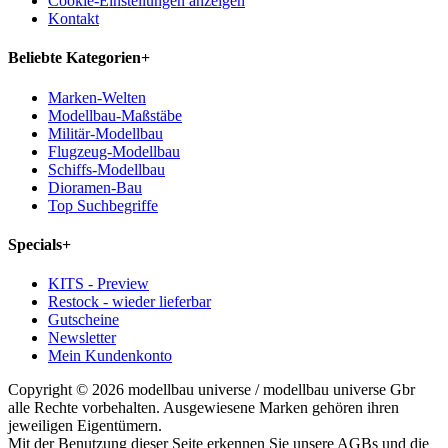
Cookie-Einstellungen anzeigen
Kontakt
Beliebte Kategorien
+
Marken-Welten
Modellbau-Maßstäbe
Militär-Modellbau
Flugzeug-Modellbau
Schiffs-Modellbau
Dioramen-Bau
Top Suchbegriffe
Specials
+
KITS - Preview
Restock - wieder lieferbar
Gutscheine
Newsletter
Mein Kundenkonto
Copyright © 2026 modellbau universe / modellbau universe Gbr
alle Rechte vorbehalten. Ausgewiesene Marken gehören ihren
jeweiligen Eigentümern.
Mit der Benutzung dieser Seite erkennen Sie unsere AGBs und die