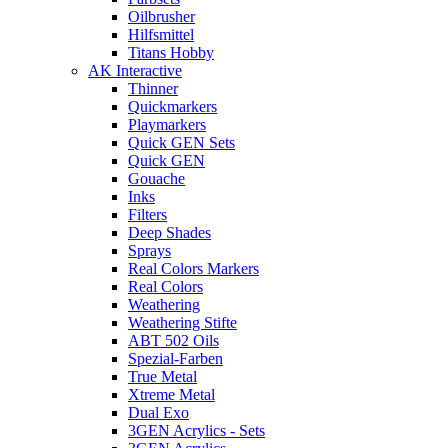
Oilbrusher
Hilfsmittel
Titans Hobby
AK Interactive
Thinner
Quickmarkers
Playmarkers
Quick GEN Sets
Quick GEN
Gouache
Inks
Filters
Deep Shades
Sprays
Real Colors Markers
Real Colors
Weathering
Weathering Stifte
ABT 502 Oils
Spezial-Farben
True Metal
Xtreme Metal
Dual Exo
3GEN Acrylics - Sets