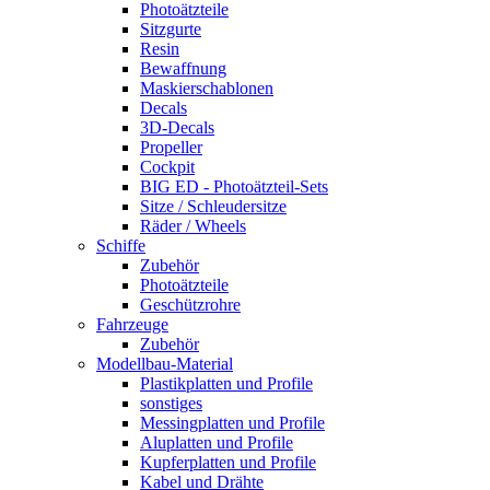
Photoätzteile
Sitzgurte
Resin
Bewaffnung
Maskierschablonen
Decals
3D-Decals
Propeller
Cockpit
BIG ED - Photoätzteil-Sets
Sitze / Schleudersitze
Räder / Wheels
Schiffe
Zubehör
Photoätzteile
Geschützrohre
Fahrzeuge
Zubehör
Modellbau-Material
Plastikplatten und Profile
sonstiges
Messingplatten und Profile
Aluplatten und Profile
Kupferplatten und Profile
Kabel und Drähte