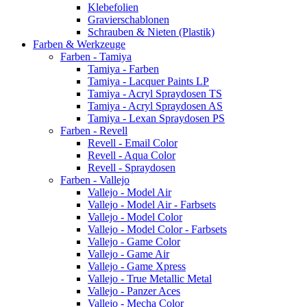
Klebefolien
Gravierschablonen
Schrauben & Nieten (Plastik)
Farben & Werkzeuge
Farben - Tamiya
Tamiya - Farben
Tamiya - Lacquer Paints LP
Tamiya - Acryl Spraydosen TS
Tamiya - Acryl Spraydosen AS
Tamiya - Lexan Spraydosen PS
Farben - Revell
Revell - Email Color
Revell - Aqua Color
Revell - Spraydosen
Farben - Vallejo
Vallejo - Model Air
Vallejo - Model Air - Farbsets
Vallejo - Model Color
Vallejo - Model Color - Farbsets
Vallejo - Game Color
Vallejo - Game Air
Vallejo - Game Xpress
Vallejo - True Metallic Metal
Vallejo - Panzer Aces
Vallejo - Mecha Color