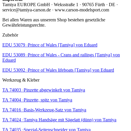
Tamiya EUROPE GmbH · Weksstraße 1 · 90765 Fürth · DE ·
service@tamiya-carson.de · www.carson-modelsport.com
Bei allen Waren aus unserem Shop bestehen gesetzliche
Gewährleistungsrechte.
Zubehör
EDU 53079 ·Prince of Wales [Tamiya] von Eduard
EDU 53089 ·Prince of Wales - Crans and railings [Tamiya] von
Eduard
EDU 53092 ·Prince of Wales lifeboats [Tamiya] von Eduard
Werkzeug & Kleber
TA 74003 ·Pinzette abgewinkelt von Tamiya
TA 74004 ·Pinzette, spitz von Tamiya
TA 74016 ·Basis-Werkzeug-Satz von Tamiya
TA 74024 ·Tamiya Handsäge mit Sägelatt (dünn) von Tamiya
TA 74035 ·Spezial-Seitenschneider von Tamiya