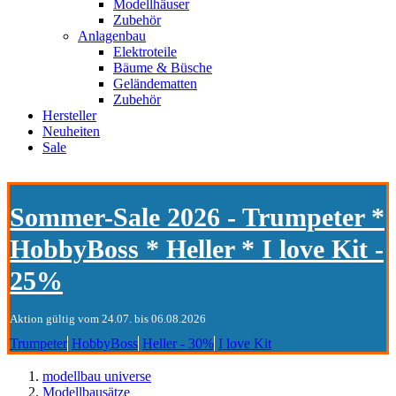
Modellhäuser
Zubehör
Anlagenbau
Elektroteile
Bäume & Büsche
Geländematten
Zubehör
Hersteller
Neuheiten
Sale
Sommer-Sale 2026 - Trumpeter *
HobbyBoss * Heller * I love Kit -
25%
Aktion gültig vom 24.07. bis 06.08.2026
Trumpeter
HobbyBoss
Heller - 30%
I love Kit
modellbau universe
Modellbausätze