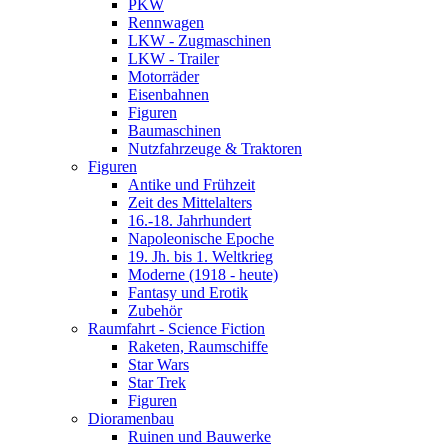
PKW
Rennwagen
LKW - Zugmaschinen
LKW - Trailer
Motorräder
Eisenbahnen
Figuren
Baumaschinen
Nutzfahrzeuge & Traktoren
Figuren
Antike und Frühzeit
Zeit des Mittelalters
16.-18. Jahrhundert
Napoleonische Epoche
19. Jh. bis 1. Weltkrieg
Moderne (1918 - heute)
Fantasy und Erotik
Zubehör
Raumfahrt - Science Fiction
Raketen, Raumschiffe
Star Wars
Star Trek
Figuren
Dioramenbau
Ruinen und Bauwerke