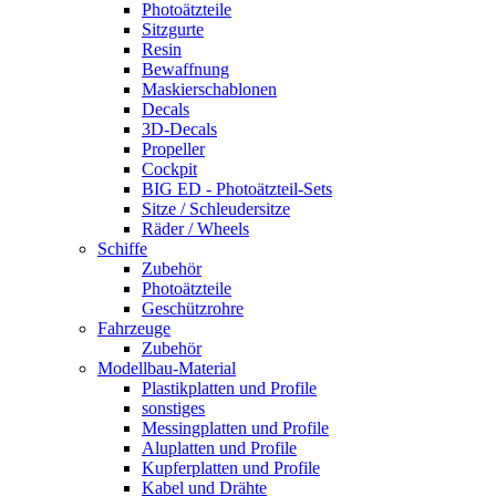
Photoätzteile
Sitzgurte
Resin
Bewaffnung
Maskierschablonen
Decals
3D-Decals
Propeller
Cockpit
BIG ED - Photoätzteil-Sets
Sitze / Schleudersitze
Räder / Wheels
Schiffe
Zubehör
Photoätzteile
Geschützrohre
Fahrzeuge
Zubehör
Modellbau-Material
Plastikplatten und Profile
sonstiges
Messingplatten und Profile
Aluplatten und Profile
Kupferplatten und Profile
Kabel und Drähte