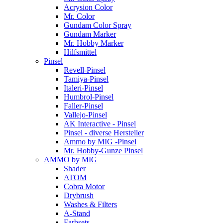
Acrysion Color
Mr. Color
Gundam Color Spray
Gundam Marker
Mr. Hobby Marker
Hilfsmittel
Pinsel
Revell-Pinsel
Tamiya-Pinsel
Italeri-Pinsel
Humbrol-Pinsel
Faller-Pinsel
Vallejo-Pinsel
AK Interactive - Pinsel
Pinsel - diverse Hersteller
Ammo by MIG -Pinsel
Mr. Hobby-Gunze Pinsel
AMMO by MIG
Shader
ATOM
Cobra Motor
Drybrush
Washes & Filters
A-Stand
Farbsets