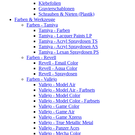
Klebefolien
Gravierschablonen
Schrauben & Nieten (Plastik)
Farben & Werkzeuge
Farben - Tamiya
Tamiya - Farben
Tamiya - Lacquer Paints LP
Tamiya - Acryl Spraydosen TS
Tamiya - Acryl Spraydosen AS
Tamiya - Lexan Spraydosen PS
Farben - Revell
Revell - Email Color
Revell - Aqua Color
Revell - Spraydosen
Farben - Vallejo
Vallejo - Model Air
Vallejo - Model Air - Farbsets
Vallejo - Model Color
Vallejo - Model Color - Farbsets
Vallejo - Game Color
Vallejo - Game Air
Vallejo - Game Xpress
Vallejo - True Metallic Metal
Vallejo - Panzer Aces
Vallejo - Mecha Color