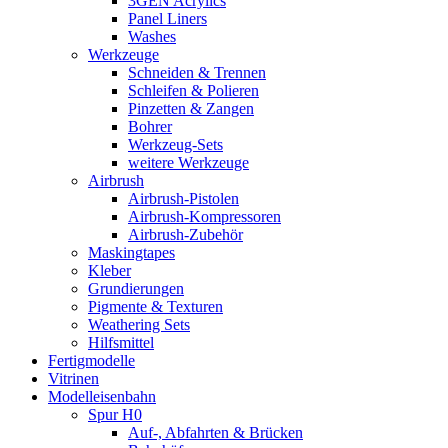
3GEN Acrylics
Panel Liners
Washes
Werkzeuge
Schneiden & Trennen
Schleifen & Polieren
Pinzetten & Zangen
Bohrer
Werkzeug-Sets
weitere Werkzeuge
Airbrush
Airbrush-Pistolen
Airbrush-Kompressoren
Airbrush-Zubehör
Maskingtapes
Kleber
Grundierungen
Pigmente & Texturen
Weathering Sets
Hilfsmittel
Fertigmodelle
Vitrinen
Modelleisenbahn
Spur H0
Auf-, Abfahrten & Brücken