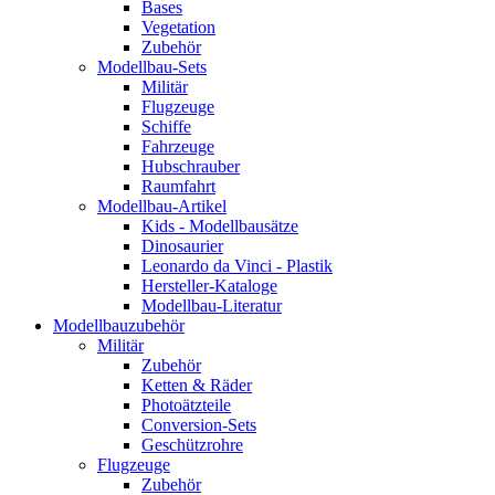
Bases
Vegetation
Zubehör
Modellbau-Sets
Militär
Flugzeuge
Schiffe
Fahrzeuge
Hubschrauber
Raumfahrt
Modellbau-Artikel
Kids - Modellbausätze
Dinosaurier
Leonardo da Vinci - Plastik
Hersteller-Kataloge
Modellbau-Literatur
Modellbauzubehör
Militär
Zubehör
Ketten & Räder
Photoätzteile
Conversion-Sets
Geschützrohre
Flugzeuge
Zubehör