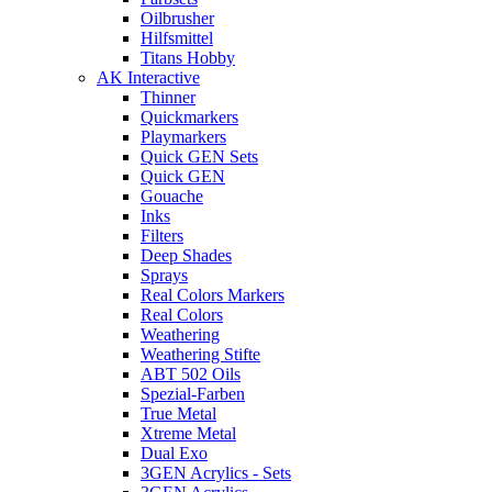
Oilbrusher
Hilfsmittel
Titans Hobby
AK Interactive
Thinner
Quickmarkers
Playmarkers
Quick GEN Sets
Quick GEN
Gouache
Inks
Filters
Deep Shades
Sprays
Real Colors Markers
Real Colors
Weathering
Weathering Stifte
ABT 502 Oils
Spezial-Farben
True Metal
Xtreme Metal
Dual Exo
3GEN Acrylics - Sets