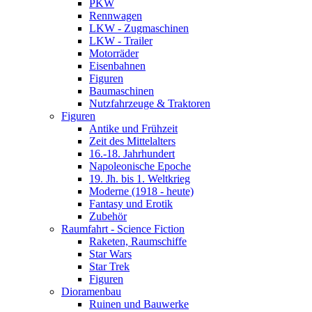
PKW
Rennwagen
LKW - Zugmaschinen
LKW - Trailer
Motorräder
Eisenbahnen
Figuren
Baumaschinen
Nutzfahrzeuge & Traktoren
Figuren
Antike und Frühzeit
Zeit des Mittelalters
16.-18. Jahrhundert
Napoleonische Epoche
19. Jh. bis 1. Weltkrieg
Moderne (1918 - heute)
Fantasy und Erotik
Zubehör
Raumfahrt - Science Fiction
Raketen, Raumschiffe
Star Wars
Star Trek
Figuren
Dioramenbau
Ruinen und Bauwerke