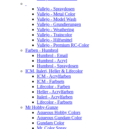
Vallejo - Spraydosen
Vallejo - Metal Color
Vallejo - Model Wash
Vallejo - Grundierungen
Vallejo - Weathering
Vallejo - Traincolor
Vallejo - Hilfsmittel
Vallejo - Premium RC-Color
Farben - Humbrol
Humbrol - Email
Humbrol - Acryl
Humbrol - Spraydosen
ICM, Italeri, Heller & Lifecolor
ICM - Acrylfarben
ICM - Farbsets
Lifecolor - Farben
Heller - Acrylfarben
Italeri - Acrylfarben
Lifecolor - Farbsets
Mr Hobby-Gunze
Aqueous Hobby Colors
Aqueous Gundam Color
Gundam Color
Mr. Color Spray