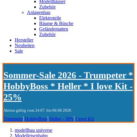
Modellhäuser
Zubehör
Anlagenbau
Elektroteile
Bäume & Büsche
Geländematten
Zubehör
Hersteller
Neuheiten
Sale
Sommer-Sale 2026 - Trumpeter *
HobbyBoss * Heller * I love Kit -
25%
Aktion gültig vom 24.07. bis 06.08.2026
Trumpeter
HobbyBoss
Heller - 30%
I love Kit
modellbau universe
Modelleisenbahn