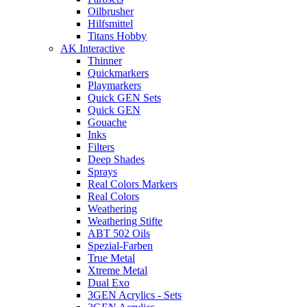
Oilbrusher
Hilfsmittel
Titans Hobby
AK Interactive
Thinner
Quickmarkers
Playmarkers
Quick GEN Sets
Quick GEN
Gouache
Inks
Filters
Deep Shades
Sprays
Real Colors Markers
Real Colors
Weathering
Weathering Stifte
ABT 502 Oils
Spezial-Farben
True Metal
Xtreme Metal
Dual Exo
3GEN Acrylics - Sets