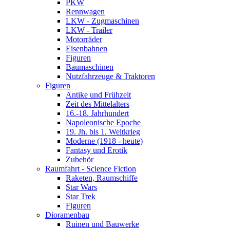
PKW
Rennwagen
LKW - Zugmaschinen
LKW - Trailer
Motorräder
Eisenbahnen
Figuren
Baumaschinen
Nutzfahrzeuge & Traktoren
Figuren
Antike und Frühzeit
Zeit des Mittelalters
16.-18. Jahrhundert
Napoleonische Epoche
19. Jh. bis 1. Weltkrieg
Moderne (1918 - heute)
Fantasy und Erotik
Zubehör
Raumfahrt - Science Fiction
Raketen, Raumschiffe
Star Wars
Star Trek
Figuren
Dioramenbau
Ruinen und Bauwerke