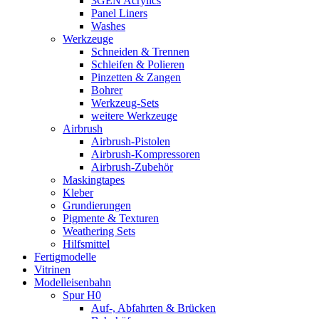
3GEN Acrylics
Panel Liners
Washes
Werkzeuge
Schneiden & Trennen
Schleifen & Polieren
Pinzetten & Zangen
Bohrer
Werkzeug-Sets
weitere Werkzeuge
Airbrush
Airbrush-Pistolen
Airbrush-Kompressoren
Airbrush-Zubehör
Maskingtapes
Kleber
Grundierungen
Pigmente & Texturen
Weathering Sets
Hilfsmittel
Fertigmodelle
Vitrinen
Modelleisenbahn
Spur H0
Auf-, Abfahrten & Brücken