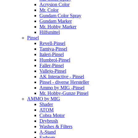
Acrysion Color
Mr. Color
Gundam Color Spray
Gundam Marker
Mr. Hobby Marker
Hilfsmittel
Pinsel
Revell-Pinsel
Tamiya-Pinsel
Italeri-Pinsel
Humbrol-Pinsel
Faller-Pinsel
Vallejo-Pinsel
AK Interactive - Pinsel
Pinsel - diverse Hersteller
Ammo by MIG -Pinsel
Mr. Hobby-Gunze Pinsel
AMMO by MIG
Shader
ATOM
Cobra Motor
Drybrush
Washes & Filters
A-Stand
Farbsets