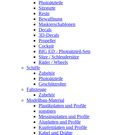
Photoätzteile
Sitzgurte
Resin
Bewaffnung
Maskierschablonen
Decals
3D-Decals
Propeller
Cockpit
BIG ED - Photoätzteil-Sets
Sitze / Schleudersitze
Räder / Wheels
Schiffe
Zubehör
Photoätzteile
Geschützrohre
Fahrzeuge
Zubehör
Modellbau-Material
Plastikplatten und Profile
sonstiges
Messingplatten und Profile
Aluplatten und Profile
Kupferplatten und Profile
Kabel und Drähte