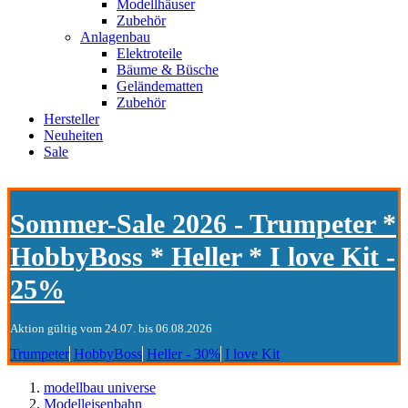
Modellhäuser
Zubehör
Anlagenbau
Elektroteile
Bäume & Büsche
Geländematten
Zubehör
Hersteller
Neuheiten
Sale
Sommer-Sale 2026 - Trumpeter *
HobbyBoss * Heller * I love Kit -
25%
Aktion gültig vom 24.07. bis 06.08.2026
Trumpeter
HobbyBoss
Heller - 30%
I love Kit
modellbau universe
Modelleisenbahn