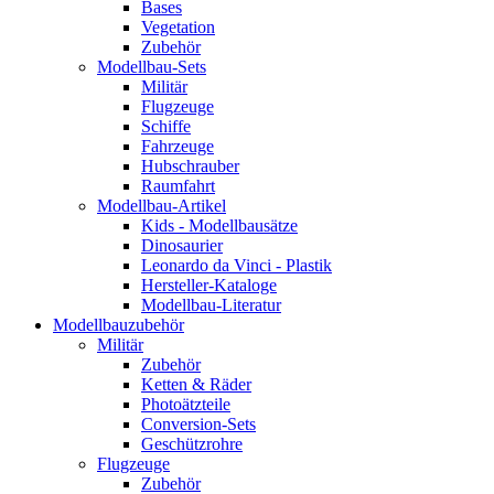
Bases
Vegetation
Zubehör
Modellbau-Sets
Militär
Flugzeuge
Schiffe
Fahrzeuge
Hubschrauber
Raumfahrt
Modellbau-Artikel
Kids - Modellbausätze
Dinosaurier
Leonardo da Vinci - Plastik
Hersteller-Kataloge
Modellbau-Literatur
Modellbauzubehör
Militär
Zubehör
Ketten & Räder
Photoätzteile
Conversion-Sets
Geschützrohre
Flugzeuge
Zubehör