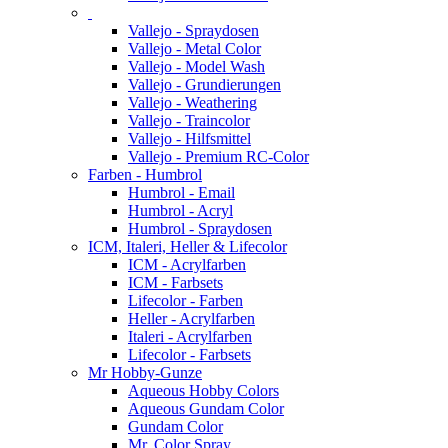
Vallejo - Spraydosen
Vallejo - Metal Color
Vallejo - Model Wash
Vallejo - Grundierungen
Vallejo - Weathering
Vallejo - Traincolor
Vallejo - Hilfsmittel
Vallejo - Premium RC-Color
Farben - Humbrol
Humbrol - Email
Humbrol - Acryl
Humbrol - Spraydosen
ICM, Italeri, Heller & Lifecolor
ICM - Acrylfarben
ICM - Farbsets
Lifecolor - Farben
Heller - Acrylfarben
Italeri - Acrylfarben
Lifecolor - Farbsets
Mr Hobby-Gunze
Aqueous Hobby Colors
Aqueous Gundam Color
Gundam Color
Mr. Color Spray