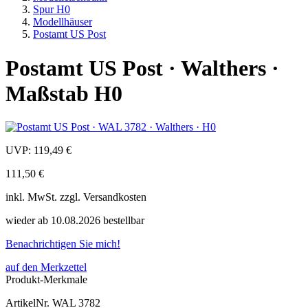
Spur H0
Modellhäuser
Postamt US Post
Postamt US Post · Walthers ·
Maßstab H0
UVP:
119,49 €
111,50 €
inkl.
MwSt. zzgl.
Versandkosten
wieder ab 10.08.2026 bestellbar
Benachrichtigen Sie mich!
auf den Merkzettel
Produkt-Merkmale
ArtikelNr.
WAL 3782