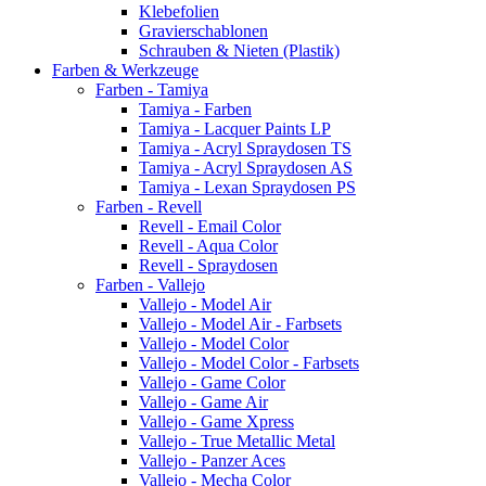
Klebefolien
Gravierschablonen
Schrauben & Nieten (Plastik)
Farben & Werkzeuge
Farben - Tamiya
Tamiya - Farben
Tamiya - Lacquer Paints LP
Tamiya - Acryl Spraydosen TS
Tamiya - Acryl Spraydosen AS
Tamiya - Lexan Spraydosen PS
Farben - Revell
Revell - Email Color
Revell - Aqua Color
Revell - Spraydosen
Farben - Vallejo
Vallejo - Model Air
Vallejo - Model Air - Farbsets
Vallejo - Model Color
Vallejo - Model Color - Farbsets
Vallejo - Game Color
Vallejo - Game Air
Vallejo - Game Xpress
Vallejo - True Metallic Metal
Vallejo - Panzer Aces
Vallejo - Mecha Color