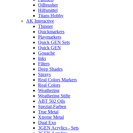
Oilbrusher
Hilfsmittel
Titans Hobby
AK Interactive
Thinner
Quickmarkers
Playmarkers
Quick GEN Sets
Quick GEN
Gouache
Inks
Filters
Deep Shades
Sprays
Real Colors Markers
Real Colors
Weathering
Weathering Stifte
ABT 502 Oils
Spezial-Farben
True Metal
Xtreme Metal
Dual Exo
3GEN Acrylics - Sets