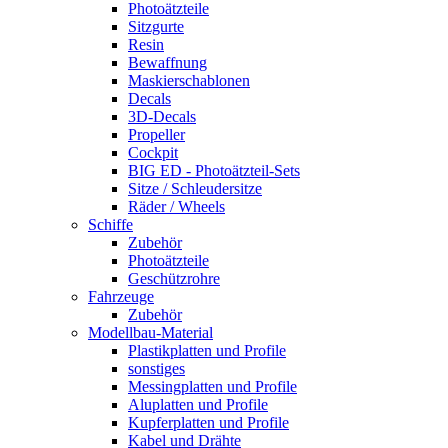
Photoätzteile
Sitzgurte
Resin
Bewaffnung
Maskierschablonen
Decals
3D-Decals
Propeller
Cockpit
BIG ED - Photoätzteil-Sets
Sitze / Schleudersitze
Räder / Wheels
Schiffe
Zubehör
Photoätzteile
Geschützrohre
Fahrzeuge
Zubehör
Modellbau-Material
Plastikplatten und Profile
sonstiges
Messingplatten und Profile
Aluplatten und Profile
Kupferplatten und Profile
Kabel und Drähte