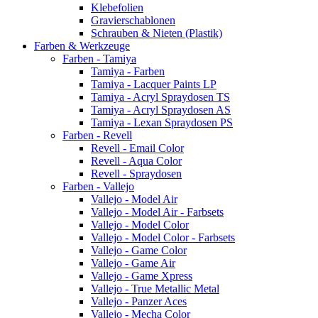
Klebefolien
Gravierschablonen
Schrauben & Nieten (Plastik)
Farben & Werkzeuge
Farben - Tamiya
Tamiya - Farben
Tamiya - Lacquer Paints LP
Tamiya - Acryl Spraydosen TS
Tamiya - Acryl Spraydosen AS
Tamiya - Lexan Spraydosen PS
Farben - Revell
Revell - Email Color
Revell - Aqua Color
Revell - Spraydosen
Farben - Vallejo
Vallejo - Model Air
Vallejo - Model Air - Farbsets
Vallejo - Model Color
Vallejo - Model Color - Farbsets
Vallejo - Game Color
Vallejo - Game Air
Vallejo - Game Xpress
Vallejo - True Metallic Metal
Vallejo - Panzer Aces
Vallejo - Mecha Color