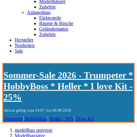
Modellhäuser
Zubehör
Anlagenbau
Elektroteile
Bäume & Büsche
Geländematten
Zubehör
Hersteller
Neuheiten
Sale
Sommer-Sale 2026 - Trumpeter *
HobbyBoss * Heller * I love Kit -
25%
Aktion gültig vom 24.07. bis 06.08.2026
Trumpeter
HobbyBoss
Heller - 30%
I love Kit
modellbau universe
Modellbausätze