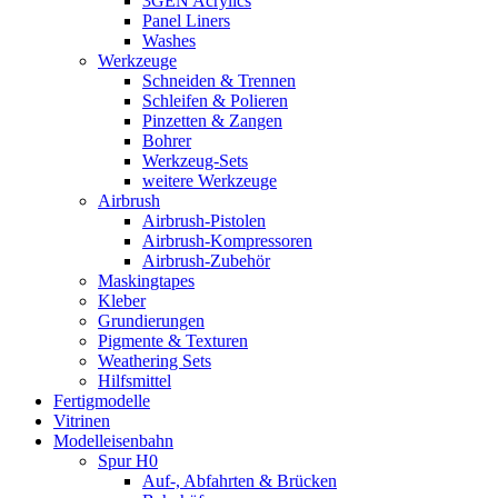
3GEN Acrylics
Panel Liners
Washes
Werkzeuge
Schneiden & Trennen
Schleifen & Polieren
Pinzetten & Zangen
Bohrer
Werkzeug-Sets
weitere Werkzeuge
Airbrush
Airbrush-Pistolen
Airbrush-Kompressoren
Airbrush-Zubehör
Maskingtapes
Kleber
Grundierungen
Pigmente & Texturen
Weathering Sets
Hilfsmittel
Fertigmodelle
Vitrinen
Modelleisenbahn
Spur H0
Auf-, Abfahrten & Brücken