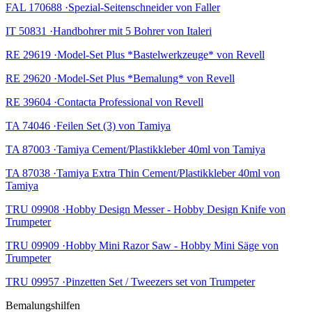
FAL 170688 ·Spezial-Seitenschneider von Faller
IT 50831 ·Handbohrer mit 5 Bohrer von Italeri
RE 29619 ·Model-Set Plus *Bastelwerkzeuge* von Revell
RE 29620 ·Model-Set Plus *Bemalung* von Revell
RE 39604 ·Contacta Professional von Revell
TA 74046 ·Feilen Set (3) von Tamiya
TA 87003 ·Tamiya Cement/Plastikkleber 40ml von Tamiya
TA 87038 ·Tamiya Extra Thin Cement/Plastikkleber 40ml von
Tamiya
TRU 09908 ·Hobby Design Messer - Hobby Design Knife von
Trumpeter
TRU 09909 ·Hobby Mini Razor Saw - Hobby Mini Säge von
Trumpeter
TRU 09957 ·Pinzetten Set / Tweezers set von Trumpeter
Bemalungshilfen