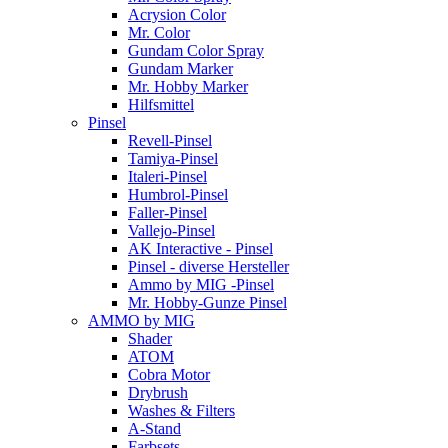
Acrysion Color
Mr. Color
Gundam Color Spray
Gundam Marker
Mr. Hobby Marker
Hilfsmittel
Pinsel
Revell-Pinsel
Tamiya-Pinsel
Italeri-Pinsel
Humbrol-Pinsel
Faller-Pinsel
Vallejo-Pinsel
AK Interactive - Pinsel
Pinsel - diverse Hersteller
Ammo by MIG -Pinsel
Mr. Hobby-Gunze Pinsel
AMMO by MIG
Shader
ATOM
Cobra Motor
Drybrush
Washes & Filters
A-Stand
Farbsets