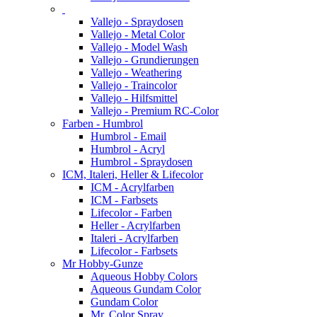
Vallejo - Spraydosen
Vallejo - Metal Color
Vallejo - Model Wash
Vallejo - Grundierungen
Vallejo - Weathering
Vallejo - Traincolor
Vallejo - Hilfsmittel
Vallejo - Premium RC-Color
Farben - Humbrol
Humbrol - Email
Humbrol - Acryl
Humbrol - Spraydosen
ICM, Italeri, Heller & Lifecolor
ICM - Acrylfarben
ICM - Farbsets
Lifecolor - Farben
Heller - Acrylfarben
Italeri - Acrylfarben
Lifecolor - Farbsets
Mr Hobby-Gunze
Aqueous Hobby Colors
Aqueous Gundam Color
Gundam Color
Mr. Color Spray