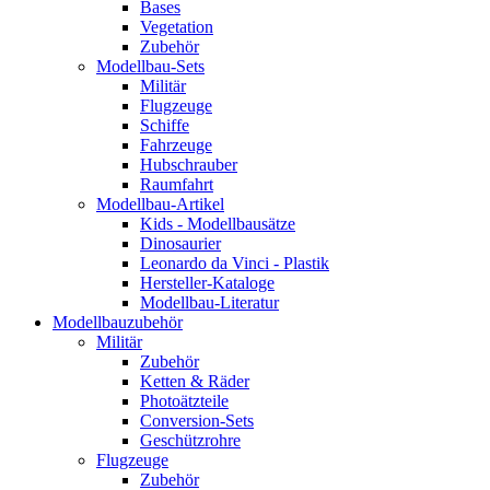
Bases
Vegetation
Zubehör
Modellbau-Sets
Militär
Flugzeuge
Schiffe
Fahrzeuge
Hubschrauber
Raumfahrt
Modellbau-Artikel
Kids - Modellbausätze
Dinosaurier
Leonardo da Vinci - Plastik
Hersteller-Kataloge
Modellbau-Literatur
Modellbauzubehör
Militär
Zubehör
Ketten & Räder
Photoätzteile
Conversion-Sets
Geschützrohre
Flugzeuge
Zubehör