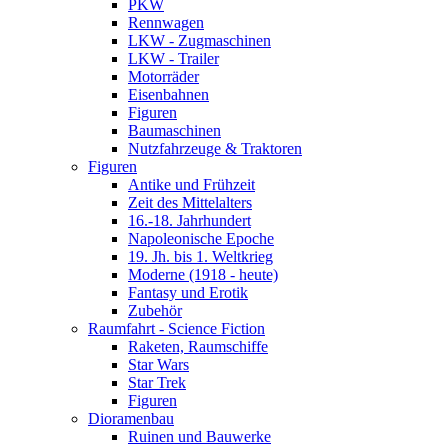
PKW
Rennwagen
LKW - Zugmaschinen
LKW - Trailer
Motorräder
Eisenbahnen
Figuren
Baumaschinen
Nutzfahrzeuge & Traktoren
Figuren
Antike und Frühzeit
Zeit des Mittelalters
16.-18. Jahrhundert
Napoleonische Epoche
19. Jh. bis 1. Weltkrieg
Moderne (1918 - heute)
Fantasy und Erotik
Zubehör
Raumfahrt - Science Fiction
Raketen, Raumschiffe
Star Wars
Star Trek
Figuren
Dioramenbau
Ruinen und Bauwerke