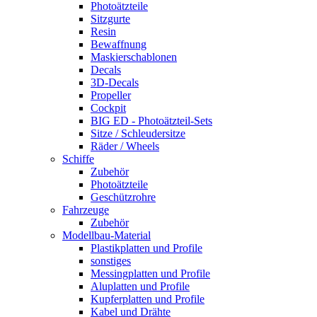
Photoätzteile
Sitzgurte
Resin
Bewaffnung
Maskierschablonen
Decals
3D-Decals
Propeller
Cockpit
BIG ED - Photoätzteil-Sets
Sitze / Schleudersitze
Räder / Wheels
Schiffe
Zubehör
Photoätzteile
Geschützrohre
Fahrzeuge
Zubehör
Modellbau-Material
Plastikplatten und Profile
sonstiges
Messingplatten und Profile
Aluplatten und Profile
Kupferplatten und Profile
Kabel und Drähte