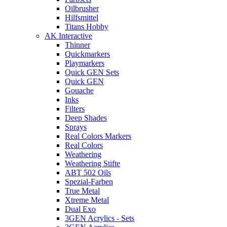
Oilbrusher
Hilfsmittel
Titans Hobby
AK Interactive
Thinner
Quickmarkers
Playmarkers
Quick GEN Sets
Quick GEN
Gouache
Inks
Filters
Deep Shades
Sprays
Real Colors Markers
Real Colors
Weathering
Weathering Stifte
ABT 502 Oils
Spezial-Farben
True Metal
Xtreme Metal
Dual Exo
3GEN Acrylics - Sets