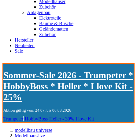
Modellhäuser
Zubehör
Anlagenbau
Elektroteile
Bäume & Büsche
Geländematten
Zubehör
Hersteller
Neuheiten
Sale
Sommer-Sale 2026 - Trumpeter *
HobbyBoss * Heller * I love Kit -
25%
Aktion gültig vom 24.07. bis 06.08.2026
Trumpeter
HobbyBoss
Heller - 30%
I love Kit
modellbau universe
Modellbausätze