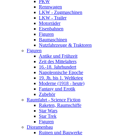
PKW
Rennwagen
LKW - Zugmaschinen
LKW - Trailer
Motorräder
Eisenbahnen
Figuren
Baumaschinen
Nutzfahrzeuge & Traktoren
Figuren
Antike und Frühzeit
Zeit des Mittelalters
16.-18. Jahrhundert
Napoleonische Epoche
19. Jh. bis 1. Weltkrieg
Moderne (1918 - heute)
Fantasy und Erotik
Zubehör
Raumfahrt - Science Fiction
Raketen, Raumschiffe
Star Wars
Star Trek
Figuren
Dioramenbau
Ruinen und Bauwerke