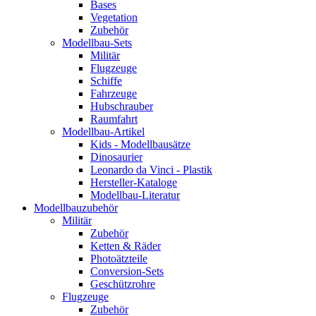
Bases
Vegetation
Zubehör
Modellbau-Sets
Militär
Flugzeuge
Schiffe
Fahrzeuge
Hubschrauber
Raumfahrt
Modellbau-Artikel
Kids - Modellbausätze
Dinosaurier
Leonardo da Vinci - Plastik
Hersteller-Kataloge
Modellbau-Literatur
Modellbauzubehör
Militär
Zubehör
Ketten & Räder
Photoätzteile
Conversion-Sets
Geschützrohre
Flugzeuge
Zubehör