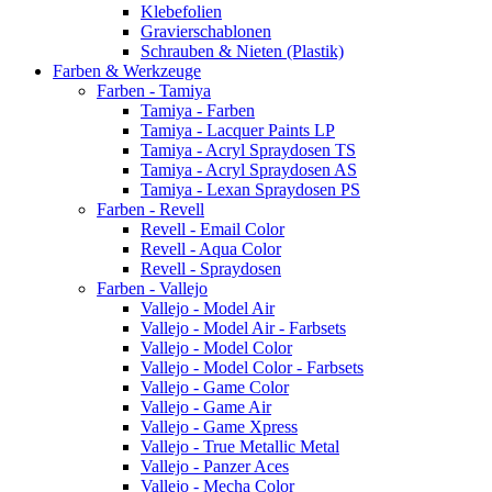
Klebefolien
Gravierschablonen
Schrauben & Nieten (Plastik)
Farben & Werkzeuge
Farben - Tamiya
Tamiya - Farben
Tamiya - Lacquer Paints LP
Tamiya - Acryl Spraydosen TS
Tamiya - Acryl Spraydosen AS
Tamiya - Lexan Spraydosen PS
Farben - Revell
Revell - Email Color
Revell - Aqua Color
Revell - Spraydosen
Farben - Vallejo
Vallejo - Model Air
Vallejo - Model Air - Farbsets
Vallejo - Model Color
Vallejo - Model Color - Farbsets
Vallejo - Game Color
Vallejo - Game Air
Vallejo - Game Xpress
Vallejo - True Metallic Metal
Vallejo - Panzer Aces
Vallejo - Mecha Color