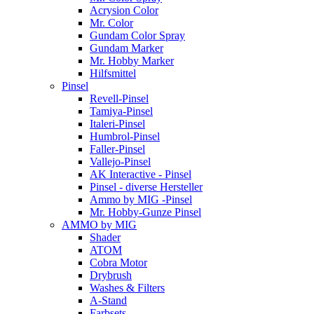
Acrysion Color
Mr. Color
Gundam Color Spray
Gundam Marker
Mr. Hobby Marker
Hilfsmittel
Pinsel
Revell-Pinsel
Tamiya-Pinsel
Italeri-Pinsel
Humbrol-Pinsel
Faller-Pinsel
Vallejo-Pinsel
AK Interactive - Pinsel
Pinsel - diverse Hersteller
Ammo by MIG -Pinsel
Mr. Hobby-Gunze Pinsel
AMMO by MIG
Shader
ATOM
Cobra Motor
Drybrush
Washes & Filters
A-Stand
Farbsets