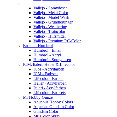
Vallejo - Spraydosen
Vallejo - Metal Color
Vallejo - Model Wash
Vallejo - Grundierungen
Vallejo - Weathering
Vallejo - Traincolor
Vallejo - Hilfsmittel
Vallejo - Premium RC-Color
Farben - Humbrol
Humbrol - Email
Humbrol - Acryl
Humbrol - Spraydosen
ICM, Italeri, Heller & Lifecolor
ICM - Acrylfarben
ICM - Farbsets
Lifecolor - Farben
Heller - Acrylfarben
Italeri - Acrylfarben
Lifecolor - Farbsets
Mr Hobby-Gunze
Aqueous Hobby Colors
Aqueous Gundam Color
Gundam Color
Mr. Color Spray