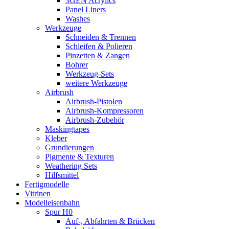
3GEN Acrylics
Panel Liners
Washes
Werkzeuge
Schneiden & Trennen
Schleifen & Polieren
Pinzetten & Zangen
Bohrer
Werkzeug-Sets
weitere Werkzeuge
Airbrush
Airbrush-Pistolen
Airbrush-Kompressoren
Airbrush-Zubehör
Maskingtapes
Kleber
Grundierungen
Pigmente & Texturen
Weathering Sets
Hilfsmittel
Fertigmodelle
Vitrinen
Modelleisenbahn
Spur H0
Auf-, Abfahrten & Brücken