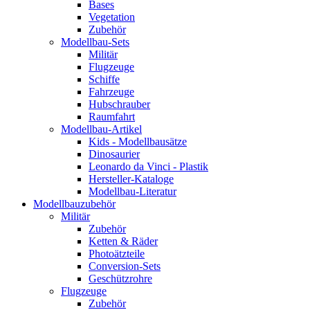
Bases
Vegetation
Zubehör
Modellbau-Sets
Militär
Flugzeuge
Schiffe
Fahrzeuge
Hubschrauber
Raumfahrt
Modellbau-Artikel
Kids - Modellbausätze
Dinosaurier
Leonardo da Vinci - Plastik
Hersteller-Kataloge
Modellbau-Literatur
Modellbauzubehör
Militär
Zubehör
Ketten & Räder
Photoätzteile
Conversion-Sets
Geschützrohre
Flugzeuge
Zubehör