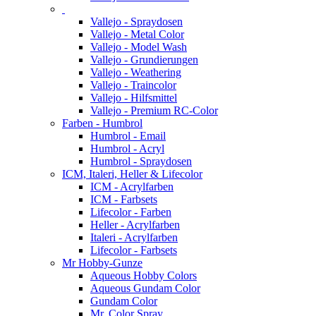
Vallejo - Spraydosen
Vallejo - Metal Color
Vallejo - Model Wash
Vallejo - Grundierungen
Vallejo - Weathering
Vallejo - Traincolor
Vallejo - Hilfsmittel
Vallejo - Premium RC-Color
Farben - Humbrol
Humbrol - Email
Humbrol - Acryl
Humbrol - Spraydosen
ICM, Italeri, Heller & Lifecolor
ICM - Acrylfarben
ICM - Farbsets
Lifecolor - Farben
Heller - Acrylfarben
Italeri - Acrylfarben
Lifecolor - Farbsets
Mr Hobby-Gunze
Aqueous Hobby Colors
Aqueous Gundam Color
Gundam Color
Mr. Color Spray