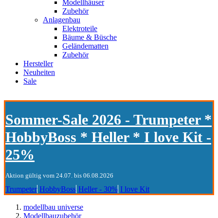
Modellhäuser
Zubehör
Anlagenbau
Elektroteile
Bäume & Büsche
Geländematten
Zubehör
Hersteller
Neuheiten
Sale
Sommer-Sale 2026 - Trumpeter *
HobbyBoss * Heller * I love Kit -
25%
Aktion gültig vom 24.07. bis 06.08.2026
Trumpeter
HobbyBoss
Heller - 30%
I love Kit
modellbau universe
Modellbauzubehör