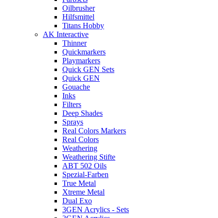
Oilbrusher
Hilfsmittel
Titans Hobby
AK Interactive
Thinner
Quickmarkers
Playmarkers
Quick GEN Sets
Quick GEN
Gouache
Inks
Filters
Deep Shades
Sprays
Real Colors Markers
Real Colors
Weathering
Weathering Stifte
ABT 502 Oils
Spezial-Farben
True Metal
Xtreme Metal
Dual Exo
3GEN Acrylics - Sets