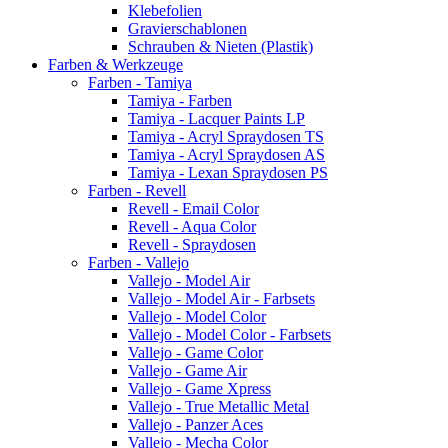
Klebefolien
Gravierschablonen
Schrauben & Nieten (Plastik)
Farben & Werkzeuge
Farben - Tamiya
Tamiya - Farben
Tamiya - Lacquer Paints LP
Tamiya - Acryl Spraydosen TS
Tamiya - Acryl Spraydosen AS
Tamiya - Lexan Spraydosen PS
Farben - Revell
Revell - Email Color
Revell - Aqua Color
Revell - Spraydosen
Farben - Vallejo
Vallejo - Model Air
Vallejo - Model Air - Farbsets
Vallejo - Model Color
Vallejo - Model Color - Farbsets
Vallejo - Game Color
Vallejo - Game Air
Vallejo - Game Xpress
Vallejo - True Metallic Metal
Vallejo - Panzer Aces
Vallejo - Mecha Color