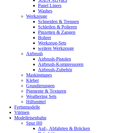
3GEN Acrylics
Panel Liners
Washes
Werkzeuge
Schneiden & Trennen
Schleifen & Polieren
Pinzetten & Zangen
Bohrer
Werkzeug-Sets
weitere Werkzeuge
Airbrush
Airbrush-Pistolen
Airbrush-Kompressoren
Airbrush-Zubehör
Maskingtapes
Kleber
Grundierungen
Pigmente & Texturen
Weathering Sets
Hilfsmittel
Fertigmodelle
Vitrinen
Modelleisenbahn
Spur H0
Auf-, Abfahrten & Brücken