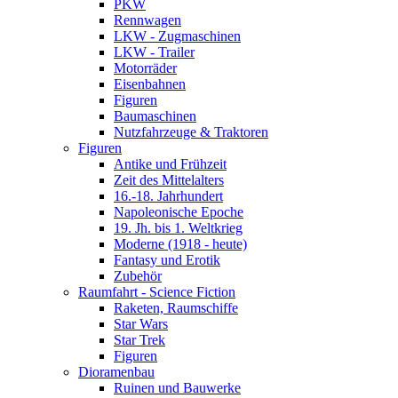
PKW
Rennwagen
LKW - Zugmaschinen
LKW - Trailer
Motorräder
Eisenbahnen
Figuren
Baumaschinen
Nutzfahrzeuge & Traktoren
Figuren
Antike und Frühzeit
Zeit des Mittelalters
16.-18. Jahrhundert
Napoleonische Epoche
19. Jh. bis 1. Weltkrieg
Moderne (1918 - heute)
Fantasy und Erotik
Zubehör
Raumfahrt - Science Fiction
Raketen, Raumschiffe
Star Wars
Star Trek
Figuren
Dioramenbau
Ruinen und Bauwerke