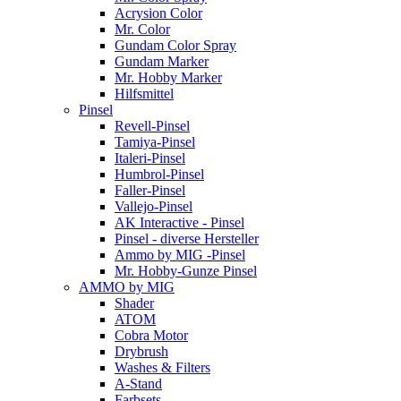
Acrysion Color
Mr. Color
Gundam Color Spray
Gundam Marker
Mr. Hobby Marker
Hilfsmittel
Pinsel
Revell-Pinsel
Tamiya-Pinsel
Italeri-Pinsel
Humbrol-Pinsel
Faller-Pinsel
Vallejo-Pinsel
AK Interactive - Pinsel
Pinsel - diverse Hersteller
Ammo by MIG -Pinsel
Mr. Hobby-Gunze Pinsel
AMMO by MIG
Shader
ATOM
Cobra Motor
Drybrush
Washes & Filters
A-Stand
Farbsets