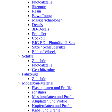
Photoätzteile
Sitzgurte
Resin
Bewaffnung
Maskierschablonen
Decals
3D-Decals
Propeller
Cockpit
BIG ED - Photoätzteil-Sets
Sitze / Schleudersitze
Räder / Wheels
Schiffe
Zubehör
Photoätzteile
Geschützrohre
Fahrzeuge
Zubehör
Modellbau-Material
Plastikplatten und Profile
sonstiges
Messingplatten und Profile
Aluplatten und Profile
Kupferplatten und Profile
Kabel und Drähte