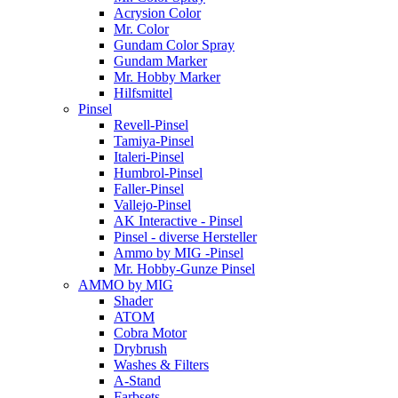
Acrysion Color
Mr. Color
Gundam Color Spray
Gundam Marker
Mr. Hobby Marker
Hilfsmittel
Pinsel
Revell-Pinsel
Tamiya-Pinsel
Italeri-Pinsel
Humbrol-Pinsel
Faller-Pinsel
Vallejo-Pinsel
AK Interactive - Pinsel
Pinsel - diverse Hersteller
Ammo by MIG -Pinsel
Mr. Hobby-Gunze Pinsel
AMMO by MIG
Shader
ATOM
Cobra Motor
Drybrush
Washes & Filters
A-Stand
Farbsets