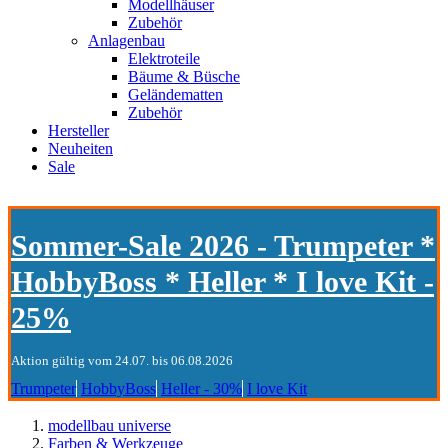
Modellhäuser
Zubehör
Anlagenbau
Elektroteile
Bäume & Büsche
Geländematten
Zubehör
Hersteller
Neuheiten
Sale
Sommer-Sale 2026 - Trumpeter *
HobbyBoss * Heller * I love Kit -
25%
Aktion gültig vom 24.07. bis 06.08.2026
Trumpeter
HobbyBoss
Heller - 30%
I love Kit
modellbau universe
Farben & Werkzeuge