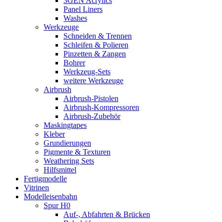
3GEN Acrylics
Panel Liners
Washes
Werkzeuge
Schneiden & Trennen
Schleifen & Polieren
Pinzetten & Zangen
Bohrer
Werkzeug-Sets
weitere Werkzeuge
Airbrush
Airbrush-Pistolen
Airbrush-Kompressoren
Airbrush-Zubehör
Maskingtapes
Kleber
Grundierungen
Pigmente & Texturen
Weathering Sets
Hilfsmittel
Fertigmodelle
Vitrinen
Modelleisenbahn
Spur H0
Auf-, Abfahrten & Brücken