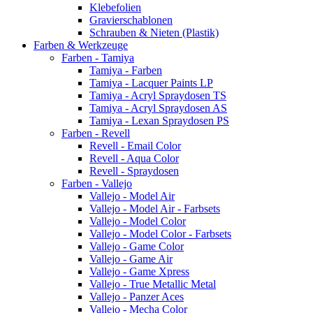
Klebefolien
Gravierschablonen
Schrauben & Nieten (Plastik)
Farben & Werkzeuge
Farben - Tamiya
Tamiya - Farben
Tamiya - Lacquer Paints LP
Tamiya - Acryl Spraydosen TS
Tamiya - Acryl Spraydosen AS
Tamiya - Lexan Spraydosen PS
Farben - Revell
Revell - Email Color
Revell - Aqua Color
Revell - Spraydosen
Farben - Vallejo
Vallejo - Model Air
Vallejo - Model Air - Farbsets
Vallejo - Model Color
Vallejo - Model Color - Farbsets
Vallejo - Game Color
Vallejo - Game Air
Vallejo - Game Xpress
Vallejo - True Metallic Metal
Vallejo - Panzer Aces
Vallejo - Mecha Color