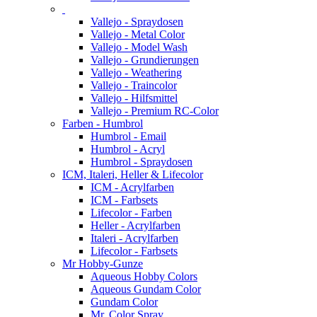
Vallejo - Spraydosen
Vallejo - Metal Color
Vallejo - Model Wash
Vallejo - Grundierungen
Vallejo - Weathering
Vallejo - Traincolor
Vallejo - Hilfsmittel
Vallejo - Premium RC-Color
Farben - Humbrol
Humbrol - Email
Humbrol - Acryl
Humbrol - Spraydosen
ICM, Italeri, Heller & Lifecolor
ICM - Acrylfarben
ICM - Farbsets
Lifecolor - Farben
Heller - Acrylfarben
Italeri - Acrylfarben
Lifecolor - Farbsets
Mr Hobby-Gunze
Aqueous Hobby Colors
Aqueous Gundam Color
Gundam Color
Mr. Color Spray