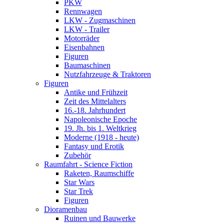
PKW
Rennwagen
LKW - Zugmaschinen
LKW - Trailer
Motorräder
Eisenbahnen
Figuren
Baumaschinen
Nutzfahrzeuge & Traktoren
Figuren
Antike und Frühzeit
Zeit des Mittelalters
16.-18. Jahrhundert
Napoleonische Epoche
19. Jh. bis 1. Weltkrieg
Moderne (1918 - heute)
Fantasy und Erotik
Zubehör
Raumfahrt - Science Fiction
Raketen, Raumschiffe
Star Wars
Star Trek
Figuren
Dioramenbau
Ruinen und Bauwerke