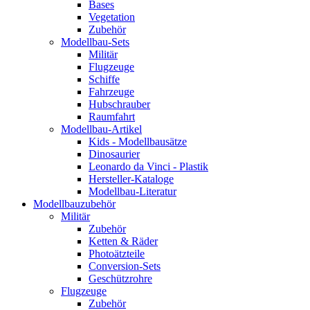
Bases
Vegetation
Zubehör
Modellbau-Sets
Militär
Flugzeuge
Schiffe
Fahrzeuge
Hubschrauber
Raumfahrt
Modellbau-Artikel
Kids - Modellbausätze
Dinosaurier
Leonardo da Vinci - Plastik
Hersteller-Kataloge
Modellbau-Literatur
Modellbauzubehör
Militär
Zubehör
Ketten & Räder
Photoätzteile
Conversion-Sets
Geschützrohre
Flugzeuge
Zubehör