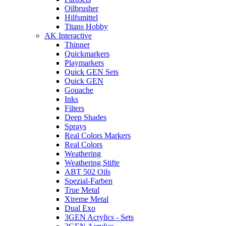
Oilbrusher
Hilfsmittel
Titans Hobby
AK Interactive
Thinner
Quickmarkers
Playmarkers
Quick GEN Sets
Quick GEN
Gouache
Inks
Filters
Deep Shades
Sprays
Real Colors Markers
Real Colors
Weathering
Weathering Stifte
ABT 502 Oils
Spezial-Farben
True Metal
Xtreme Metal
Dual Exo
3GEN Acrylics - Sets