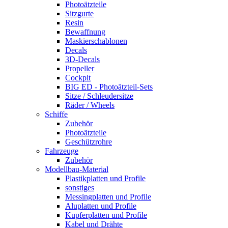
Photoätzteile
Sitzgurte
Resin
Bewaffnung
Maskierschablonen
Decals
3D-Decals
Propeller
Cockpit
BIG ED - Photoätzteil-Sets
Sitze / Schleudersitze
Räder / Wheels
Schiffe
Zubehör
Photoätzteile
Geschützrohre
Fahrzeuge
Zubehör
Modellbau-Material
Plastikplatten und Profile
sonstiges
Messingplatten und Profile
Aluplatten und Profile
Kupferplatten und Profile
Kabel und Drähte