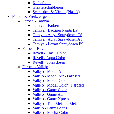
Klebefolien
Gravierschablonen
Schrauben & Nieten (Plastik)
Farben & Werkzeuge
Farben - Tamiya
Tamiya - Farben
Tamiya - Lacquer Paints LP
Tamiya - Acryl Spraydosen TS
Tamiya - Acryl Spraydosen AS
Tamiya - Lexan Spraydosen PS
Farben - Revell
Revell - Email Color
Revell - Aqua Color
Revell - Spraydosen
Farben - Vallejo
Vallejo - Model Air
Vallejo - Model Air - Farbsets
Vallejo - Model Color
Vallejo - Model Color - Farbsets
Vallejo - Game Color
Vallejo - Game Air
Vallejo - Game Xpress
Vallejo - True Metallic Metal
Vallejo - Panzer Aces
Vallejo - Mecha Color