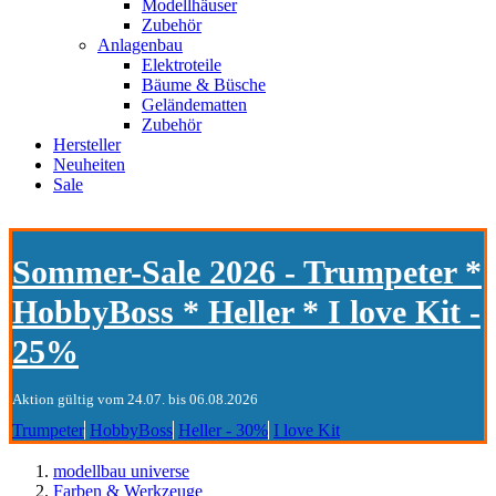
Modellhäuser
Zubehör
Anlagenbau
Elektroteile
Bäume & Büsche
Geländematten
Zubehör
Hersteller
Neuheiten
Sale
Sommer-Sale 2026 - Trumpeter *
HobbyBoss * Heller * I love Kit -
25%
Aktion gültig vom 24.07. bis 06.08.2026
Trumpeter
HobbyBoss
Heller - 30%
I love Kit
modellbau universe
Farben & Werkzeuge