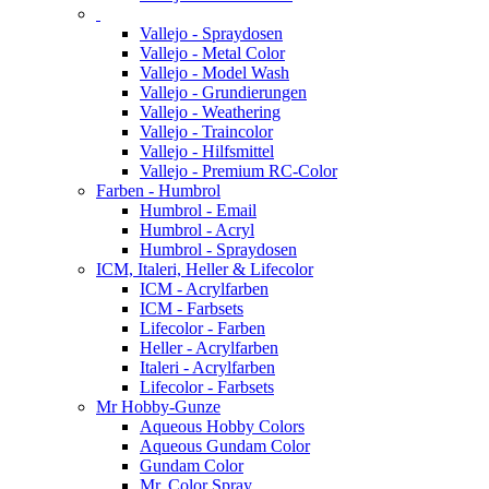
Vallejo - Spraydosen
Vallejo - Metal Color
Vallejo - Model Wash
Vallejo - Grundierungen
Vallejo - Weathering
Vallejo - Traincolor
Vallejo - Hilfsmittel
Vallejo - Premium RC-Color
Farben - Humbrol
Humbrol - Email
Humbrol - Acryl
Humbrol - Spraydosen
ICM, Italeri, Heller & Lifecolor
ICM - Acrylfarben
ICM - Farbsets
Lifecolor - Farben
Heller - Acrylfarben
Italeri - Acrylfarben
Lifecolor - Farbsets
Mr Hobby-Gunze
Aqueous Hobby Colors
Aqueous Gundam Color
Gundam Color
Mr. Color Spray