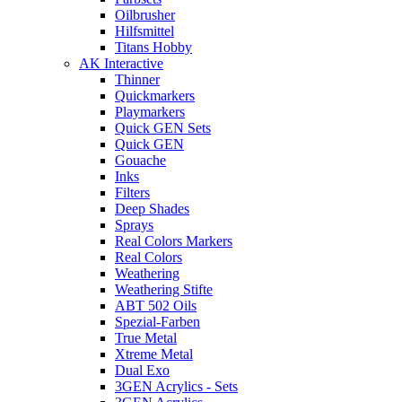
Oilbrusher
Hilfsmittel
Titans Hobby
AK Interactive
Thinner
Quickmarkers
Playmarkers
Quick GEN Sets
Quick GEN
Gouache
Inks
Filters
Deep Shades
Sprays
Real Colors Markers
Real Colors
Weathering
Weathering Stifte
ABT 502 Oils
Spezial-Farben
True Metal
Xtreme Metal
Dual Exo
3GEN Acrylics - Sets