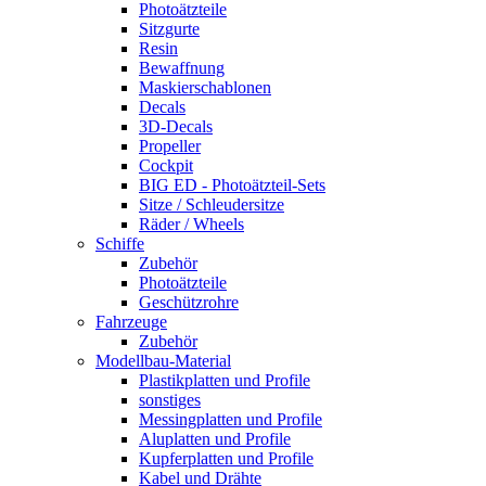
Photoätzteile
Sitzgurte
Resin
Bewaffnung
Maskierschablonen
Decals
3D-Decals
Propeller
Cockpit
BIG ED - Photoätzteil-Sets
Sitze / Schleudersitze
Räder / Wheels
Schiffe
Zubehör
Photoätzteile
Geschützrohre
Fahrzeuge
Zubehör
Modellbau-Material
Plastikplatten und Profile
sonstiges
Messingplatten und Profile
Aluplatten und Profile
Kupferplatten und Profile
Kabel und Drähte