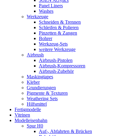
3GEN Acrylics
Panel Liners
Washes
Werkzeuge
Schneiden & Trennen
Schleifen & Polieren
Pinzetten & Zangen
Bohrer
Werkzeug-Sets
weitere Werkzeuge
Airbrush
Airbrush-Pistolen
Airbrush-Kompressoren
Airbrush-Zubehör
Maskingtapes
Kleber
Grundierungen
Pigmente & Texturen
Weathering Sets
Hilfsmittel
Fertigmodelle
Vitrinen
Modelleisenbahn
Spur H0
Auf-, Abfahrten & Brücken