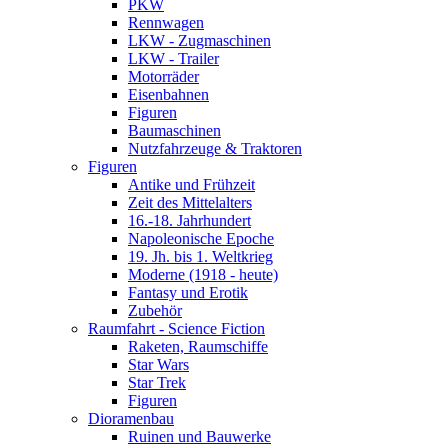
PKW
Rennwagen
LKW - Zugmaschinen
LKW - Trailer
Motorräder
Eisenbahnen
Figuren
Baumaschinen
Nutzfahrzeuge & Traktoren
Figuren
Antike und Frühzeit
Zeit des Mittelalters
16.-18. Jahrhundert
Napoleonische Epoche
19. Jh. bis 1. Weltkrieg
Moderne (1918 - heute)
Fantasy und Erotik
Zubehör
Raumfahrt - Science Fiction
Raketen, Raumschiffe
Star Wars
Star Trek
Figuren
Dioramenbau
Ruinen und Bauwerke