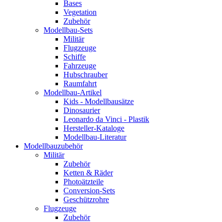
Bases
Vegetation
Zubehör
Modellbau-Sets
Militär
Flugzeuge
Schiffe
Fahrzeuge
Hubschrauber
Raumfahrt
Modellbau-Artikel
Kids - Modellbausätze
Dinosaurier
Leonardo da Vinci - Plastik
Hersteller-Kataloge
Modellbau-Literatur
Modellbauzubehör
Militär
Zubehör
Ketten & Räder
Photoätzteile
Conversion-Sets
Geschützrohre
Flugzeuge
Zubehör