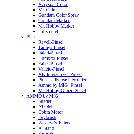
Acrysion Color
Mr. Color
Gundam Color Spray
Gundam Marker
Mr. Hobby Marker
Hilfsmittel
Pinsel
Revell-Pinsel
Tamiya-Pinsel
Italeri-Pinsel
Humbrol-Pinsel
Faller-Pinsel
Vallejo-Pinsel
AK Interactive - Pinsel
Pinsel - diverse Hersteller
Ammo by MIG -Pinsel
Mr. Hobby-Gunze Pinsel
AMMO by MIG
Shader
ATOM
Cobra Motor
Drybrush
Washes & Filters
A-Stand
Farbsets