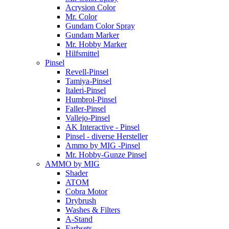
Acrysion Color
Mr. Color
Gundam Color Spray
Gundam Marker
Mr. Hobby Marker
Hilfsmittel
Pinsel
Revell-Pinsel
Tamiya-Pinsel
Italeri-Pinsel
Humbrol-Pinsel
Faller-Pinsel
Vallejo-Pinsel
AK Interactive - Pinsel
Pinsel - diverse Hersteller
Ammo by MIG -Pinsel
Mr. Hobby-Gunze Pinsel
AMMO by MIG
Shader
ATOM
Cobra Motor
Drybrush
Washes & Filters
A-Stand
Farbsets