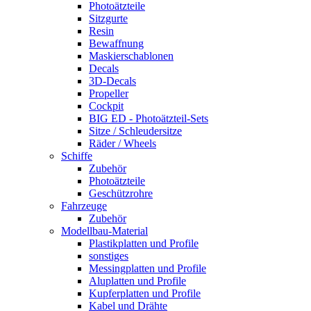
Photoätzteile
Sitzgurte
Resin
Bewaffnung
Maskierschablonen
Decals
3D-Decals
Propeller
Cockpit
BIG ED - Photoätzteil-Sets
Sitze / Schleudersitze
Räder / Wheels
Schiffe
Zubehör
Photoätzteile
Geschützrohre
Fahrzeuge
Zubehör
Modellbau-Material
Plastikplatten und Profile
sonstiges
Messingplatten und Profile
Aluplatten und Profile
Kupferplatten und Profile
Kabel und Drähte