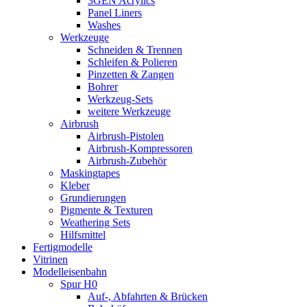
3GEN Acrylics
Panel Liners
Washes
Werkzeuge
Schneiden & Trennen
Schleifen & Polieren
Pinzetten & Zangen
Bohrer
Werkzeug-Sets
weitere Werkzeuge
Airbrush
Airbrush-Pistolen
Airbrush-Kompressoren
Airbrush-Zubehör
Maskingtapes
Kleber
Grundierungen
Pigmente & Texturen
Weathering Sets
Hilfsmittel
Fertigmodelle
Vitrinen
Modelleisenbahn
Spur H0
Auf-, Abfahrten & Brücken