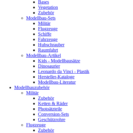
Bases
Vegetation
Zubehör
Modellbau-Sets
Militär
Flugzeuge
Schiffe
Fahrzeuge
Hubschrauber
Raumfahrt
Modellbau-Artikel
Kids - Modellbausätze
Dinosaurier
Leonardo da Vinci - Plastik
Hersteller-Kataloge
Modellbau-Literatur
Modellbauzubehör
Militär
Zubehör
Ketten & Räder
Photoätzteile
Conversion-Sets
Geschützrohre
Flugzeuge
Zubehör