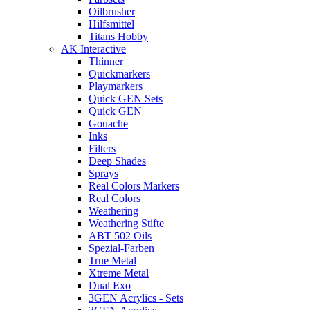
Oilbrusher
Hilfsmittel
Titans Hobby
AK Interactive
Thinner
Quickmarkers
Playmarkers
Quick GEN Sets
Quick GEN
Gouache
Inks
Filters
Deep Shades
Sprays
Real Colors Markers
Real Colors
Weathering
Weathering Stifte
ABT 502 Oils
Spezial-Farben
True Metal
Xtreme Metal
Dual Exo
3GEN Acrylics - Sets