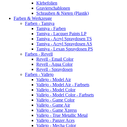
Klebefolien
Gravierschablonen
Schrauben & Nieten (Plastik)
Farben & Werkzeuge
Farben - Tamiya
Tamiya - Farben
Tamiya - Lacquer Paints LP
Tamiya - Acryl Spraydosen TS
Tamiya - Acryl Spraydosen AS
Tamiya - Lexan Spraydosen PS
Farben - Revell
Revell - Email Color
Revell - Aqua Color
Revell - Spraydosen
Farben - Vallejo
Vallejo - Model Air
Vallejo - Model Air - Farbsets
Vallejo - Model Color
Vallejo - Model Color - Farbsets
Vallejo - Game Color
Vallejo - Game Air
Vallejo - Game Xpress
Vallejo - True Metallic Metal
Vallejo - Panzer Aces
Vallejo - Mecha Color