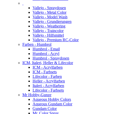
Vallejo - Spraydosen
Vallejo - Metal Color
Vallejo - Model Wash
Vallejo - Grundierungen
Vallejo - Weathering
Vallejo - Traincolor
Vallejo - Hilfsmittel
Vallejo - Premium RC-Color
Farben - Humbrol
Humbrol - Email
Humbrol - Acryl
Humbrol - Spraydosen
ICM, Italeri, Heller & Lifecolor
ICM - Acrylfarben
ICM - Farbsets
Lifecolor - Farben
Heller - Acrylfarben
Italeri - Acrylfarben
Lifecolor - Farbsets
Mr Hobby-Gunze
Aqueous Hobby Colors
Aqueous Gundam Color
Gundam Color
Mr. Color Spray