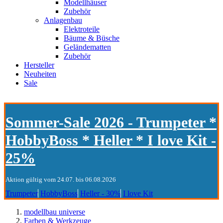
Modellhäuser
Zubehör
Anlagenbau
Elektroteile
Bäume & Büsche
Geländematten
Zubehör
Hersteller
Neuheiten
Sale
Sommer-Sale 2026 - Trumpeter *
HobbyBoss * Heller * I love Kit -
25%
Aktion gültig vom 24.07. bis 06.08.2026
Trumpeter
HobbyBoss
Heller - 30%
I love Kit
modellbau universe
Farben & Werkzeuge