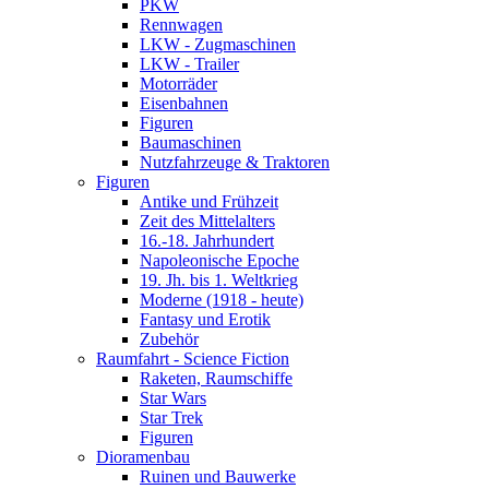
PKW
Rennwagen
LKW - Zugmaschinen
LKW - Trailer
Motorräder
Eisenbahnen
Figuren
Baumaschinen
Nutzfahrzeuge & Traktoren
Figuren
Antike und Frühzeit
Zeit des Mittelalters
16.-18. Jahrhundert
Napoleonische Epoche
19. Jh. bis 1. Weltkrieg
Moderne (1918 - heute)
Fantasy und Erotik
Zubehör
Raumfahrt - Science Fiction
Raketen, Raumschiffe
Star Wars
Star Trek
Figuren
Dioramenbau
Ruinen und Bauwerke