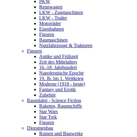
PKW
Rennwagen
LKW - Zugmaschinen
LKW - Trailer
Motorräder
Eisenbahnen
Figuren
Baumaschinen
Nutzfahrzeuge & Traktoren
Figuren
Antike und Frühzeit
Zeit des Mittelalters
16.-18. Jahrhundert
Napoleonische Epoche
19. Jh. bis 1. Weltkrieg
Moderne (1918 - heute)
Fantasy und Erotik
Zubehör
Raumfahrt - Science Fiction
Raketen, Raumschiffe
Star Wars
Star Trek
Figuren
Dioramenbau
Ruinen und Bauwerke