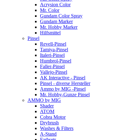
Acrysion Color
Mr. Color
Gundam Color Spray
Gundam Marker
Mr. Hobby Marker
Hilfsmittel
Pinsel
Revell-Pinsel
Tamiya-Pinsel
Italeri-Pinsel
Humbrol-Pinsel
Faller-Pinsel
Vallejo-Pinsel
AK Interactive - Pinsel
Pinsel - diverse Hersteller
Ammo by MIG -Pinsel
Mr. Hobby-Gunze Pinsel
AMMO by MIG
Shader
ATOM
Cobra Motor
Drybrush
Washes & Filters
A-Stand
Farbsets