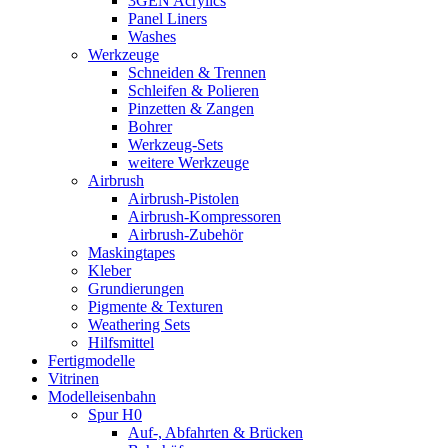
3GEN Acrylics
Panel Liners
Washes
Werkzeuge
Schneiden & Trennen
Schleifen & Polieren
Pinzetten & Zangen
Bohrer
Werkzeug-Sets
weitere Werkzeuge
Airbrush
Airbrush-Pistolen
Airbrush-Kompressoren
Airbrush-Zubehör
Maskingtapes
Kleber
Grundierungen
Pigmente & Texturen
Weathering Sets
Hilfsmittel
Fertigmodelle
Vitrinen
Modelleisenbahn
Spur H0
Auf-, Abfahrten & Brücken