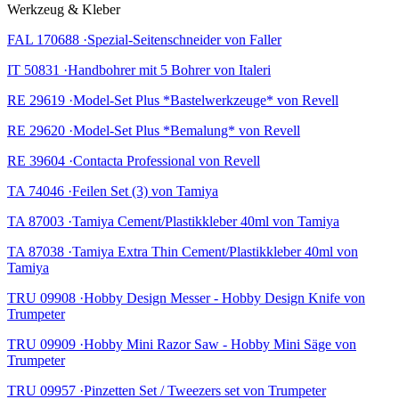
Werkzeug & Kleber
FAL 170688 ·Spezial-Seitenschneider von Faller
IT 50831 ·Handbohrer mit 5 Bohrer von Italeri
RE 29619 ·Model-Set Plus *Bastelwerkzeuge* von Revell
RE 29620 ·Model-Set Plus *Bemalung* von Revell
RE 39604 ·Contacta Professional von Revell
TA 74046 ·Feilen Set (3) von Tamiya
TA 87003 ·Tamiya Cement/Plastikkleber 40ml von Tamiya
TA 87038 ·Tamiya Extra Thin Cement/Plastikkleber 40ml von
Tamiya
TRU 09908 ·Hobby Design Messer - Hobby Design Knife von
Trumpeter
TRU 09909 ·Hobby Mini Razor Saw - Hobby Mini Säge von
Trumpeter
TRU 09957 ·Pinzetten Set / Tweezers set von Trumpeter