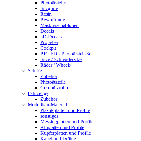
Photoätzteile
Sitzgurte
Resin
Bewaffnung
Maskierschablonen
Decals
3D-Decals
Propeller
Cockpit
BIG ED - Photoätzteil-Sets
Sitze / Schleudersitze
Räder / Wheels
Schiffe
Zubehör
Photoätzteile
Geschützrohre
Fahrzeuge
Zubehör
Modellbau-Material
Plastikplatten und Profile
sonstiges
Messingplatten und Profile
Aluplatten und Profile
Kupferplatten und Profile
Kabel und Drähte