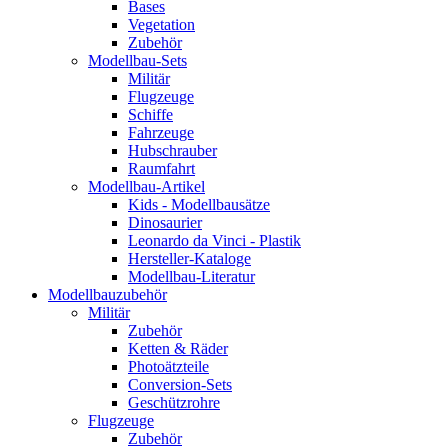
Bases
Vegetation
Zubehör
Modellbau-Sets
Militär
Flugzeuge
Schiffe
Fahrzeuge
Hubschrauber
Raumfahrt
Modellbau-Artikel
Kids - Modellbausätze
Dinosaurier
Leonardo da Vinci - Plastik
Hersteller-Kataloge
Modellbau-Literatur
Modellbauzubehör
Militär
Zubehör
Ketten & Räder
Photoätzteile
Conversion-Sets
Geschützrohre
Flugzeuge
Zubehör