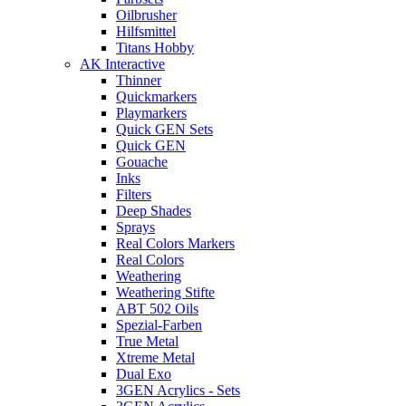
Oilbrusher
Hilfsmittel
Titans Hobby
AK Interactive
Thinner
Quickmarkers
Playmarkers
Quick GEN Sets
Quick GEN
Gouache
Inks
Filters
Deep Shades
Sprays
Real Colors Markers
Real Colors
Weathering
Weathering Stifte
ABT 502 Oils
Spezial-Farben
True Metal
Xtreme Metal
Dual Exo
3GEN Acrylics - Sets