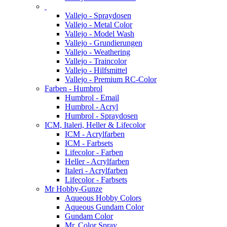
Vallejo - Spraydosen
Vallejo - Metal Color
Vallejo - Model Wash
Vallejo - Grundierungen
Vallejo - Weathering
Vallejo - Traincolor
Vallejo - Hilfsmittel
Vallejo - Premium RC-Color
Farben - Humbrol
Humbrol - Email
Humbrol - Acryl
Humbrol - Spraydosen
ICM, Italeri, Heller & Lifecolor
ICM - Acrylfarben
ICM - Farbsets
Lifecolor - Farben
Heller - Acrylfarben
Italeri - Acrylfarben
Lifecolor - Farbsets
Mr Hobby-Gunze
Aqueous Hobby Colors
Aqueous Gundam Color
Gundam Color
Mr. Color Spray