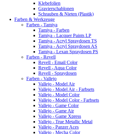
Klebefolien
Gravierschablonen
Schrauben & Nieten (Plastik)
Farben & Werkzeuge
Farben - Tamiya
Tamiya - Farben
Tamiya - Lacquer Paints LP
Tamiya - Acryl Spraydosen TS
Tamiya - Acryl Spraydosen AS
Tamiya - Lexan Spraydosen PS
Farben - Revell
Revell - Email Color
Revell - Aqua Color
Revell - Spraydosen
Farben - Vallejo
Vallejo - Model Air
Vallejo - Model Air - Farbsets
Vallejo - Model Color
Vallejo - Model Color - Farbsets
Vallejo - Game Color
Vallejo - Game Air
Vallejo - Game Xpress
Vallejo - True Metallic Metal
Vallejo - Panzer Aces
Vallejo - Mecha Color