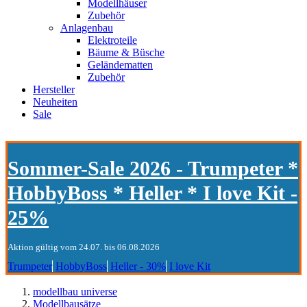
Modellhäuser
Zubehör
Anlagenbau
Elektroteile
Bäume & Büsche
Geländematten
Zubehör
Hersteller
Neuheiten
Sale
Sommer-Sale 2026 - Trumpeter *
HobbyBoss * Heller * I love Kit -
25%
Aktion gültig vom 24.07. bis 06.08.2026
Trumpeter
HobbyBoss
Heller - 30%
I love Kit
modellbau universe
Modellbausätze