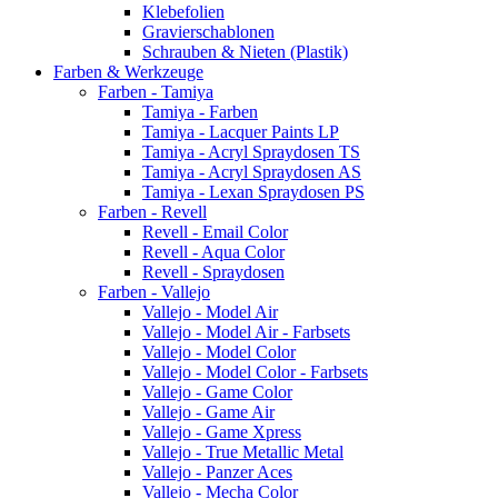
Klebefolien
Gravierschablonen
Schrauben & Nieten (Plastik)
Farben & Werkzeuge
Farben - Tamiya
Tamiya - Farben
Tamiya - Lacquer Paints LP
Tamiya - Acryl Spraydosen TS
Tamiya - Acryl Spraydosen AS
Tamiya - Lexan Spraydosen PS
Farben - Revell
Revell - Email Color
Revell - Aqua Color
Revell - Spraydosen
Farben - Vallejo
Vallejo - Model Air
Vallejo - Model Air - Farbsets
Vallejo - Model Color
Vallejo - Model Color - Farbsets
Vallejo - Game Color
Vallejo - Game Air
Vallejo - Game Xpress
Vallejo - True Metallic Metal
Vallejo - Panzer Aces
Vallejo - Mecha Color