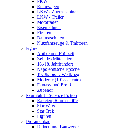
PKW
Rennwagen
LKW - Zugmaschinen
LKW - Trailer
Motorräder
Eisenbahnen
Figuren
Baumaschinen
Nutzfahrzeuge & Traktoren
Figuren
Antike und Frühzeit
Zeit des Mittelalters
16.-18. Jahrhundert
Napoleonische Epoche
19. Jh. bis 1. Weltkrieg
Moderne (1918 - heute)
Fantasy und Erotik
Zubehör
Raumfahrt - Science Fiction
Raketen, Raumschiffe
Star Wars
Star Trek
Figuren
Dioramenbau
Ruinen und Bauwerke