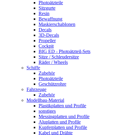
Photoätzteile
Sitzgurte
Resin
Bewaffnung
Maskierschablonen
Decals
3D-Decals
Propeller
Cockpit
BIG ED - Photoätzteil-Sets
Sitze / Schleudersitze
Räder / Wheels
Schiffe
Zubehör
Photoätzteile
Geschützrohre
Fahrzeuge
Zubehör
Modellbau-Material
Plastikplatten und Profile
sonstiges
Messingplatten und Profile
Aluplatten und Profile
Kupferplatten und Profile
Kabel und Drähte