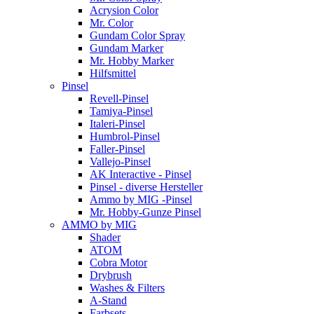
Acrysion Color
Mr. Color
Gundam Color Spray
Gundam Marker
Mr. Hobby Marker
Hilfsmittel
Pinsel
Revell-Pinsel
Tamiya-Pinsel
Italeri-Pinsel
Humbrol-Pinsel
Faller-Pinsel
Vallejo-Pinsel
AK Interactive - Pinsel
Pinsel - diverse Hersteller
Ammo by MIG -Pinsel
Mr. Hobby-Gunze Pinsel
AMMO by MIG
Shader
ATOM
Cobra Motor
Drybrush
Washes & Filters
A-Stand
Farbsets