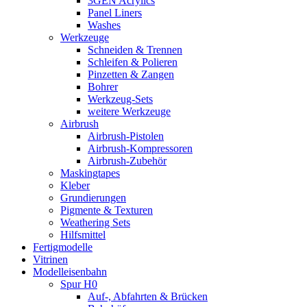
3GEN Acrylics
Panel Liners
Washes
Werkzeuge
Schneiden & Trennen
Schleifen & Polieren
Pinzetten & Zangen
Bohrer
Werkzeug-Sets
weitere Werkzeuge
Airbrush
Airbrush-Pistolen
Airbrush-Kompressoren
Airbrush-Zubehör
Maskingtapes
Kleber
Grundierungen
Pigmente & Texturen
Weathering Sets
Hilfsmittel
Fertigmodelle
Vitrinen
Modelleisenbahn
Spur H0
Auf-, Abfahrten & Brücken