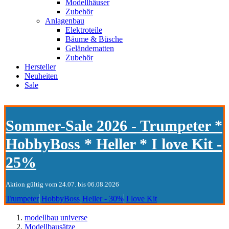
Modellhäuser
Zubehör
Anlagenbau
Elektroteile
Bäume & Büsche
Geländematten
Zubehör
Hersteller
Neuheiten
Sale
Sommer-Sale 2026 - Trumpeter *
HobbyBoss * Heller * I love Kit -
25%
Aktion gültig vom 24.07. bis 06.08.2026
Trumpeter
HobbyBoss
Heller - 30%
I love Kit
modellbau universe
Modellbausätze