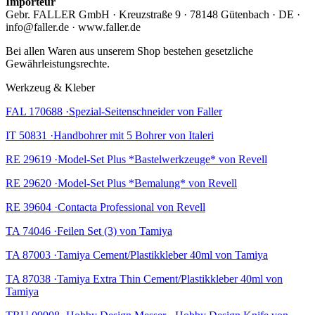
Importeur
Gebr. FALLER GmbH · Kreuzstraße 9 · 78148 Gütenbach · DE ·
info@faller.de · www.faller.de
Bei allen Waren aus unserem Shop bestehen gesetzliche
Gewährleistungsrechte.
Werkzeug & Kleber
FAL 170688 ·Spezial-Seitenschneider von Faller
IT 50831 ·Handbohrer mit 5 Bohrer von Italeri
RE 29619 ·Model-Set Plus *Bastelwerkzeuge* von Revell
RE 29620 ·Model-Set Plus *Bemalung* von Revell
RE 39604 ·Contacta Professional von Revell
TA 74046 ·Feilen Set (3) von Tamiya
TA 87003 ·Tamiya Cement/Plastikkleber 40ml von Tamiya
TA 87038 ·Tamiya Extra Thin Cement/Plastikkleber 40ml von
Tamiya