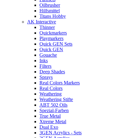
Oilbrusher
Hilfsmittel
Titans Hobby
AK Interactive
Thinner
Quickmarkers
Playmarkers
Quick GEN Sets
Quick GEN
Gouache
Inks
Filters
Deep Shades
Sprays
Real Colors Markers
Real Colors
Weathering
Weathering Stifte
ABT 502 Oils
Spezial-Farben
True Metal
Xtreme Metal
Dual Exo
3GEN Acrylics - Sets