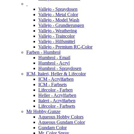
Vallejo - Spraydosen
Vallejo - Metal Color
Vallejo - Model Wash
Vallejo - Grundierungen
Vallejo - Weathering
Vallejo - Traincolor
Vallejo - Hilfsmittel
Vallejo - Premium RC-Color
Farben - Humbrol
Humbrol - Email
Humbrol - Acryl
Humbrol - Spraydosen
ICM, Italeri, Heller & Lifecolor
ICM - Acrylfarben
ICM - Farbsets
Lifecolor - Farben
Heller - Acrylfarben
Italeri - Acrylfarben
Lifecolor - Farbsets
Mr Hobby-Gunze
Aqueous Hobby Colors
Aqueous Gundam Color
Gundam Color
Mr. Color Spray