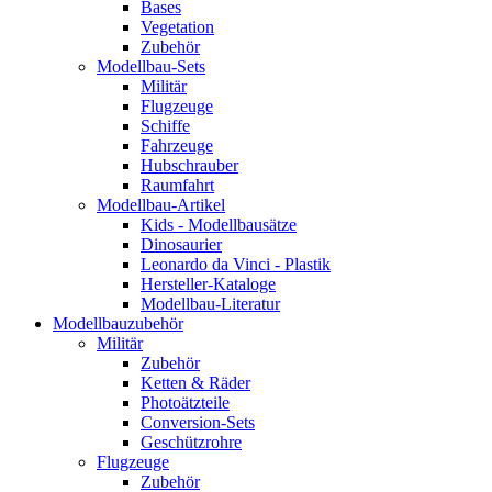
Bases
Vegetation
Zubehör
Modellbau-Sets
Militär
Flugzeuge
Schiffe
Fahrzeuge
Hubschrauber
Raumfahrt
Modellbau-Artikel
Kids - Modellbausätze
Dinosaurier
Leonardo da Vinci - Plastik
Hersteller-Kataloge
Modellbau-Literatur
Modellbauzubehör
Militär
Zubehör
Ketten & Räder
Photoätzteile
Conversion-Sets
Geschützrohre
Flugzeuge
Zubehör