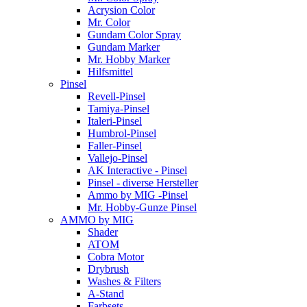
Acrysion Color
Mr. Color
Gundam Color Spray
Gundam Marker
Mr. Hobby Marker
Hilfsmittel
Pinsel
Revell-Pinsel
Tamiya-Pinsel
Italeri-Pinsel
Humbrol-Pinsel
Faller-Pinsel
Vallejo-Pinsel
AK Interactive - Pinsel
Pinsel - diverse Hersteller
Ammo by MIG -Pinsel
Mr. Hobby-Gunze Pinsel
AMMO by MIG
Shader
ATOM
Cobra Motor
Drybrush
Washes & Filters
A-Stand
Farbsets