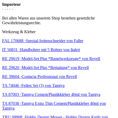
Importeur
· · · · ·
Bei allen Waren aus unserem Shop bestehen gesetzliche
Gewährleistungsrechte.
Werkzeug & Kleber
FAL 170688 ·Spezial-Seitenschneider von Faller
IT 50831 ·Handbohrer mit 5 Bohrer von Italeri
RE 29619 ·Model-Set Plus *Bastelwerkzeuge* von Revell
RE 29620 ·Model-Set Plus *Bemalung* von Revell
RE 39604 ·Contacta Professional von Revell
TA 74046 ·Feilen Set (3) von Tamiya
TA 87003 ·Tamiya Cement/Plastikkleber 40ml von Tamiya
TA 87038 ·Tamiya Extra Thin Cement/Plastikkleber 40ml von
Tamiya
TRU 09908 ·Hobby Design Messer - Hobby Design Knife von