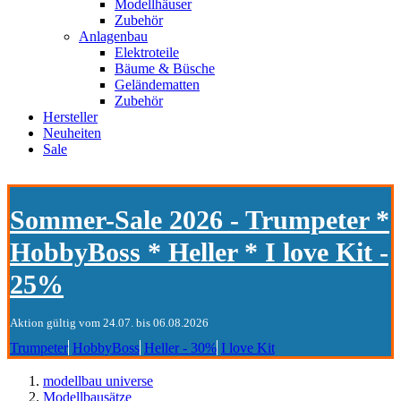
Modellhäuser
Zubehör
Anlagenbau
Elektroteile
Bäume & Büsche
Geländematten
Zubehör
Hersteller
Neuheiten
Sale
Sommer-Sale 2026 - Trumpeter *
HobbyBoss * Heller * I love Kit -
25%
Aktion gültig vom 24.07. bis 06.08.2026
Trumpeter
HobbyBoss
Heller - 30%
I love Kit
modellbau universe
Modellbausätze