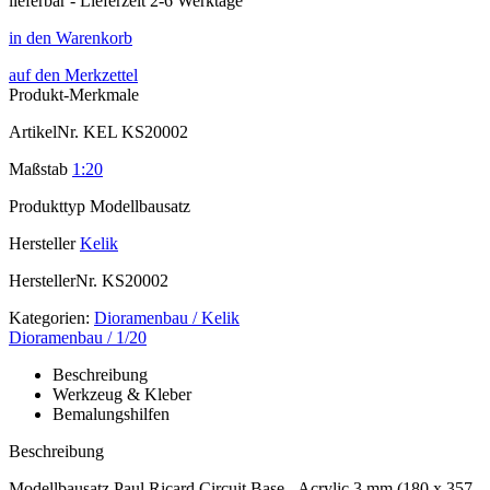
lieferbar - Lieferzeit 2-6 Werktage
in den Warenkorb
auf den Merkzettel
Produkt-Merkmale
ArtikelNr.
KEL KS20002
Maßstab
1:20
Produkttyp
Modellbausatz
Hersteller
Kelik
HerstellerNr.
KS20002
Kategorien:
Dioramenbau / Kelik
Dioramenbau / 1/20
Beschreibung
Werkzeug & Kleber
Bemalungshilfen
Beschreibung
Modellbausatz Paul Ricard Circuit Base - Acrylic 3 mm (180 x 357