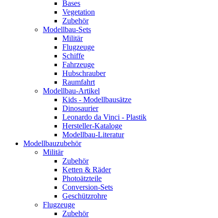
Bases
Vegetation
Zubehör
Modellbau-Sets
Militär
Flugzeuge
Schiffe
Fahrzeuge
Hubschrauber
Raumfahrt
Modellbau-Artikel
Kids - Modellbausätze
Dinosaurier
Leonardo da Vinci - Plastik
Hersteller-Kataloge
Modellbau-Literatur
Modellbauzubehör
Militär
Zubehör
Ketten & Räder
Photoätzteile
Conversion-Sets
Geschützrohre
Flugzeuge
Zubehör