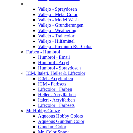
Vallejo - Spraydosen
Vallejo - Metal Color
Vallejo - Model Wash
Vallejo - Grundierungen
Vallejo - Weathering
Vallejo - Traincolor
Vallejo - Hilfsmittel
Vallejo - Premium RC-Color
Farben - Humbrol
Humbrol - Email
Humbrol - Acryl
Humbrol - Spraydosen
ICM, Italeri, Heller & Lifecolor
ICM - Acrylfarben
ICM - Farbsets
Lifecolor - Farben
Heller - Acrylfarben
Italeri - Acrylfarben
Lifecolor - Farbsets
Mr Hobby-Gunze
Aqueous Hobby Colors
Aqueous Gundam Color
Gundam Color
Mr. Color Spray