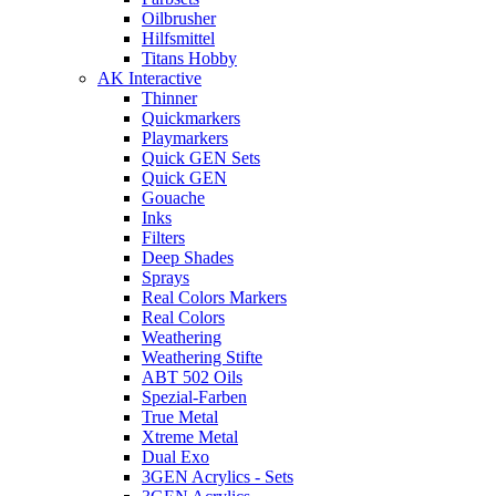
Oilbrusher
Hilfsmittel
Titans Hobby
AK Interactive
Thinner
Quickmarkers
Playmarkers
Quick GEN Sets
Quick GEN
Gouache
Inks
Filters
Deep Shades
Sprays
Real Colors Markers
Real Colors
Weathering
Weathering Stifte
ABT 502 Oils
Spezial-Farben
True Metal
Xtreme Metal
Dual Exo
3GEN Acrylics - Sets