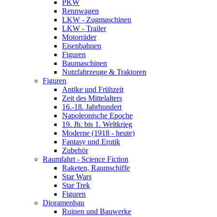
PKW
Rennwagen
LKW - Zugmaschinen
LKW - Trailer
Motorräder
Eisenbahnen
Figuren
Baumaschinen
Nutzfahrzeuge & Traktoren
Figuren
Antike und Frühzeit
Zeit des Mittelalters
16.-18. Jahrhundert
Napoleonische Epoche
19. Jh. bis 1. Weltkrieg
Moderne (1918 - heute)
Fantasy und Erotik
Zubehör
Raumfahrt - Science Fiction
Raketen, Raumschiffe
Star Wars
Star Trek
Figuren
Dioramenbau
Ruinen und Bauwerke