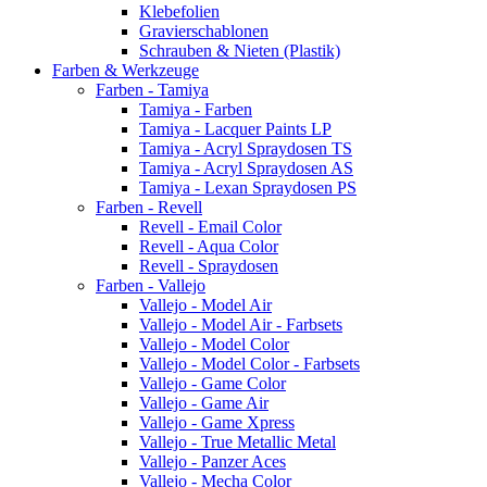
Klebefolien
Gravierschablonen
Schrauben & Nieten (Plastik)
Farben & Werkzeuge
Farben - Tamiya
Tamiya - Farben
Tamiya - Lacquer Paints LP
Tamiya - Acryl Spraydosen TS
Tamiya - Acryl Spraydosen AS
Tamiya - Lexan Spraydosen PS
Farben - Revell
Revell - Email Color
Revell - Aqua Color
Revell - Spraydosen
Farben - Vallejo
Vallejo - Model Air
Vallejo - Model Air - Farbsets
Vallejo - Model Color
Vallejo - Model Color - Farbsets
Vallejo - Game Color
Vallejo - Game Air
Vallejo - Game Xpress
Vallejo - True Metallic Metal
Vallejo - Panzer Aces
Vallejo - Mecha Color