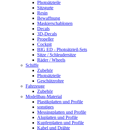
Photoätzteile
Sitzgurte
Resin
Bewaffnung
Maskierschablonen
Decals
3D-Decals
Propeller
Cockpit
BIG ED - Photoätzteil-Sets
Sitze / Schleudersitze
Räder / Wheels
Schiffe
Zubehör
Photoätzteile
Geschützrohre
Fahrzeuge
Zubehör
Modellbau-Material
Plastikplatten und Profile
sonstiges
Messingplatten und Profile
Aluplatten und Profile
Kupferplatten und Profile
Kabel und Drähte