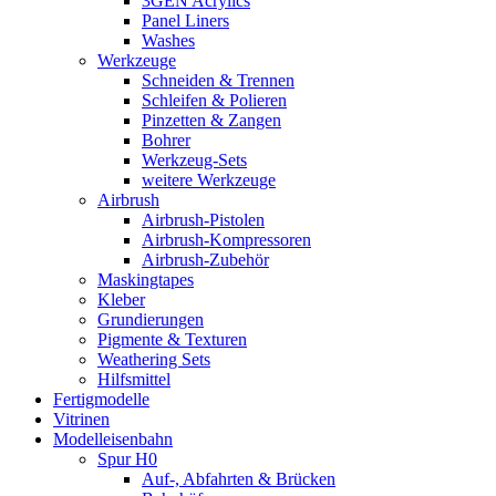
3GEN Acrylics
Panel Liners
Washes
Werkzeuge
Schneiden & Trennen
Schleifen & Polieren
Pinzetten & Zangen
Bohrer
Werkzeug-Sets
weitere Werkzeuge
Airbrush
Airbrush-Pistolen
Airbrush-Kompressoren
Airbrush-Zubehör
Maskingtapes
Kleber
Grundierungen
Pigmente & Texturen
Weathering Sets
Hilfsmittel
Fertigmodelle
Vitrinen
Modelleisenbahn
Spur H0
Auf-, Abfahrten & Brücken