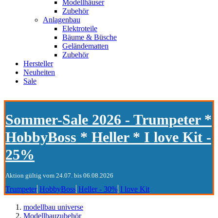
Modellhäuser
Zubehör
Anlagenbau
Elektroteile
Bäume & Büsche
Geländematten
Zubehör
Hersteller
Neuheiten
Sale
Sommer-Sale 2026 - Trumpeter *
HobbyBoss * Heller * I love Kit -
25%
Aktion gültig vom 24.07. bis 06.08.2026
Trumpeter
HobbyBoss
Heller - 30%
I love Kit
modellbau universe
Modellbauzubehör