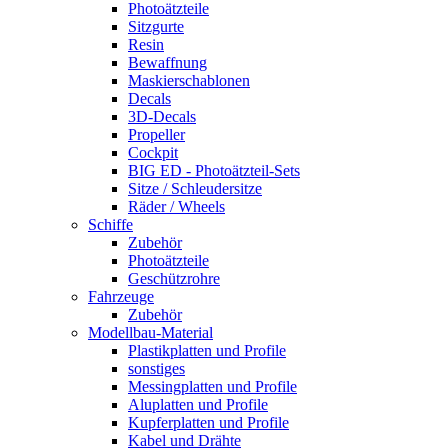
Photoätzteile
Sitzgurte
Resin
Bewaffnung
Maskierschablonen
Decals
3D-Decals
Propeller
Cockpit
BIG ED - Photoätzteil-Sets
Sitze / Schleudersitze
Räder / Wheels
Schiffe
Zubehör
Photoätzteile
Geschützrohre
Fahrzeuge
Zubehör
Modellbau-Material
Plastikplatten und Profile
sonstiges
Messingplatten und Profile
Aluplatten und Profile
Kupferplatten und Profile
Kabel und Drähte