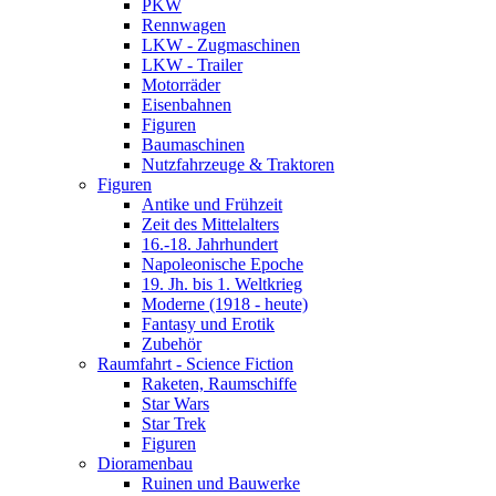
PKW
Rennwagen
LKW - Zugmaschinen
LKW - Trailer
Motorräder
Eisenbahnen
Figuren
Baumaschinen
Nutzfahrzeuge & Traktoren
Figuren
Antike und Frühzeit
Zeit des Mittelalters
16.-18. Jahrhundert
Napoleonische Epoche
19. Jh. bis 1. Weltkrieg
Moderne (1918 - heute)
Fantasy und Erotik
Zubehör
Raumfahrt - Science Fiction
Raketen, Raumschiffe
Star Wars
Star Trek
Figuren
Dioramenbau
Ruinen und Bauwerke