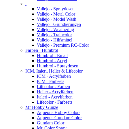
Vallejo - Spraydosen
Vallejo - Metal Color
Vallejo - Model Wash
Vallejo - Grundierungen
Vallejo - Weathering
Vallejo - Traincolor
Vallejo - Hilfsmittel
Vallejo - Premium RC-Color
Farben - Humbrol
Humbrol - Email
Humbrol - Acryl
Humbrol - Spraydosen
ICM, Italeri, Heller & Lifecolor
ICM - Acrylfarben
ICM - Farbsets
Lifecolor - Farben
Heller - Acrylfarben
Italeri - Acrylfarben
Lifecolor - Farbsets
Mr Hobby-Gunze
Aqueous Hobby Colors
Aqueous Gundam Color
Gundam Color
Mr. Color Spray