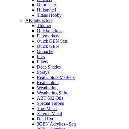
Oilbrusher
Hilfsmittel
Titans Hobby
AK Interactive
Thinner
Quickmarkers
Playmarkers
Quick GEN Sets
Quick GEN
Gouache
Inks
Filters
Deep Shades
Sprays
Real Colors Markers
Real Colors
Weathering
Weathering Stifte
ABT 502 Oils
Spezial-Farben
True Metal
Xtreme Metal
Dual Exo
3GEN Acrylics - Sets