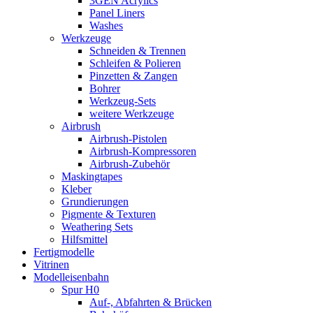
3GEN Acrylics
Panel Liners
Washes
Werkzeuge
Schneiden & Trennen
Schleifen & Polieren
Pinzetten & Zangen
Bohrer
Werkzeug-Sets
weitere Werkzeuge
Airbrush
Airbrush-Pistolen
Airbrush-Kompressoren
Airbrush-Zubehör
Maskingtapes
Kleber
Grundierungen
Pigmente & Texturen
Weathering Sets
Hilfsmittel
Fertigmodelle
Vitrinen
Modelleisenbahn
Spur H0
Auf-, Abfahrten & Brücken