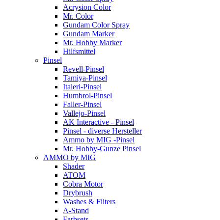
Acrysion Color
Mr. Color
Gundam Color Spray
Gundam Marker
Mr. Hobby Marker
Hilfsmittel
Pinsel
Revell-Pinsel
Tamiya-Pinsel
Italeri-Pinsel
Humbrol-Pinsel
Faller-Pinsel
Vallejo-Pinsel
AK Interactive - Pinsel
Pinsel - diverse Hersteller
Ammo by MIG -Pinsel
Mr. Hobby-Gunze Pinsel
AMMO by MIG
Shader
ATOM
Cobra Motor
Drybrush
Washes & Filters
A-Stand
Farbsets