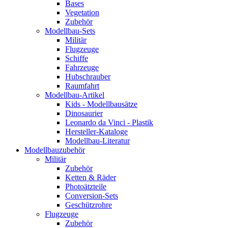
Bases
Vegetation
Zubehör
Modellbau-Sets
Militär
Flugzeuge
Schiffe
Fahrzeuge
Hubschrauber
Raumfahrt
Modellbau-Artikel
Kids - Modellbausätze
Dinosaurier
Leonardo da Vinci - Plastik
Hersteller-Kataloge
Modellbau-Literatur
Modellbauzubehör
Militär
Zubehör
Ketten & Räder
Photoätzteile
Conversion-Sets
Geschützrohre
Flugzeuge
Zubehör