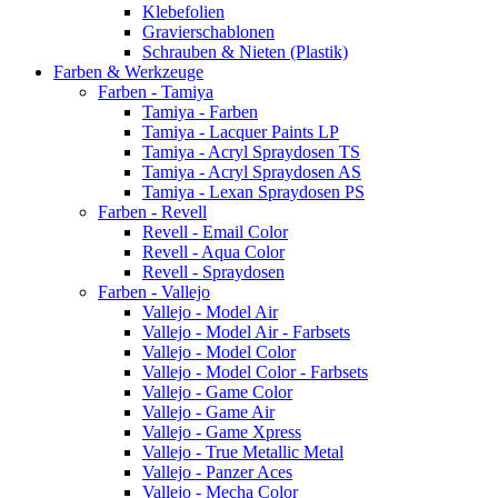
Klebefolien
Gravierschablonen
Schrauben & Nieten (Plastik)
Farben & Werkzeuge
Farben - Tamiya
Tamiya - Farben
Tamiya - Lacquer Paints LP
Tamiya - Acryl Spraydosen TS
Tamiya - Acryl Spraydosen AS
Tamiya - Lexan Spraydosen PS
Farben - Revell
Revell - Email Color
Revell - Aqua Color
Revell - Spraydosen
Farben - Vallejo
Vallejo - Model Air
Vallejo - Model Air - Farbsets
Vallejo - Model Color
Vallejo - Model Color - Farbsets
Vallejo - Game Color
Vallejo - Game Air
Vallejo - Game Xpress
Vallejo - True Metallic Metal
Vallejo - Panzer Aces
Vallejo - Mecha Color