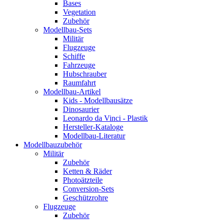
Bases
Vegetation
Zubehör
Modellbau-Sets
Militär
Flugzeuge
Schiffe
Fahrzeuge
Hubschrauber
Raumfahrt
Modellbau-Artikel
Kids - Modellbausätze
Dinosaurier
Leonardo da Vinci - Plastik
Hersteller-Kataloge
Modellbau-Literatur
Modellbauzubehör
Militär
Zubehör
Ketten & Räder
Photoätzteile
Conversion-Sets
Geschützrohre
Flugzeuge
Zubehör