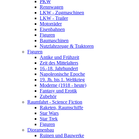
PKW
Rennwagen
LKW - Zugmaschinen
LKW - Trailer
Motorräder
Eisenbahnen
Figuren
Baumaschinen
Nutzfahrzeuge & Traktoren
Figuren
Antike und Frühzeit
Zeit des Mittelalters
16.-18. Jahrhundert
Napoleonische Epoche
19. Jh. bis 1. Weltkrieg
Moderne (1918 - heute)
Fantasy und Erotik
Zubehör
Raumfahrt - Science Fiction
Raketen, Raumschiffe
Star Wars
Star Trek
Figuren
Dioramenbau
Ruinen und Bauwerke