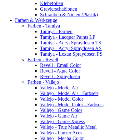
Klebefolien
Gravierschablonen
Schrauben & Nieten (Plastik)
Farben & Werkzeuge
Farben - Tamiya
Tamiya - Farben
Tamiya - Lacquer Paints LP
Tamiya - Acryl Spraydosen TS
Tamiya - Acryl Spraydosen AS
Tamiya - Lexan Spraydosen PS
Farben - Revell
Revell - Email Color
Revell - Aqua Color
Revell - Spraydosen
Farben - Vallejo
Vallejo - Model Air
Vallejo - Model Air - Farbsets
Vallejo - Model Color
Vallejo - Model Color - Farbsets
Vallejo - Game Color
Vallejo - Game Air
Vallejo - Game Xpress
Vallejo - True Metallic Metal
Vallejo - Panzer Aces
Vallejo - Mecha Color