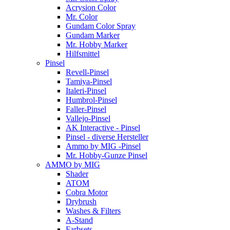
Acrysion Color
Mr. Color
Gundam Color Spray
Gundam Marker
Mr. Hobby Marker
Hilfsmittel
Pinsel
Revell-Pinsel
Tamiya-Pinsel
Italeri-Pinsel
Humbrol-Pinsel
Faller-Pinsel
Vallejo-Pinsel
AK Interactive - Pinsel
Pinsel - diverse Hersteller
Ammo by MIG -Pinsel
Mr. Hobby-Gunze Pinsel
AMMO by MIG
Shader
ATOM
Cobra Motor
Drybrush
Washes & Filters
A-Stand
Farbsets