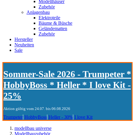
Modellhäuser
Zubehör
Anlagenbau
Elektroteile
Bäume & Büsche
Geländematten
Zubehör
Hersteller
Neuheiten
Sale
Sommer-Sale 2026 - Trumpeter *
HobbyBoss * Heller * I love Kit -
25%
Aktion gültig vom 24.07. bis 06.08.2026
Trumpeter
HobbyBoss
Heller - 30%
I love Kit
modellbau universe
Modellbauzubehör