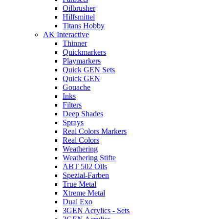
Oilbrusher
Hilfsmittel
Titans Hobby
AK Interactive
Thinner
Quickmarkers
Playmarkers
Quick GEN Sets
Quick GEN
Gouache
Inks
Filters
Deep Shades
Sprays
Real Colors Markers
Real Colors
Weathering
Weathering Stifte
ABT 502 Oils
Spezial-Farben
True Metal
Xtreme Metal
Dual Exo
3GEN Acrylics - Sets