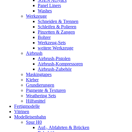
3GEN Acrylics
Panel Liners
Washes
Werkzeuge
Schneiden & Trennen
Schleifen & Polieren
Pinzetten & Zangen
Bohrer
Werkzeug-Sets
weitere Werkzeuge
Airbrush
Airbrush-Pistolen
Airbrush-Kompressoren
Airbrush-Zubehör
Maskingtapes
Kleber
Grundierungen
Pigmente & Texturen
Weathering Sets
Hilfsmittel
Fertigmodelle
Vitrinen
Modelleisenbahn
Spur H0
Auf-, Abfahrten & Brücken