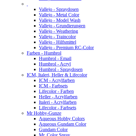
Vallejo - Spraydosen
Vallejo - Metal Color
Vallejo - Model Wash
Vallejo - Grundierungen
Vallejo - Weathering
Vallejo - Traincolor
Vallejo - Hilfsmittel
Vallejo - Premium RC-Color
Farben - Humbrol
Humbrol - Email
Humbrol - Acryl
Humbrol - Spraydosen
ICM, Italeri, Heller & Lifecolor
ICM - Acrylfarben
ICM - Farbsets
Lifecolor - Farben
Heller - Acrylfarben
Italeri - Acrylfarben
Lifecolor - Farbsets
Mr Hobby-Gunze
Aqueous Hobby Colors
Aqueous Gundam Color
Gundam Color
Mr. Color Spray