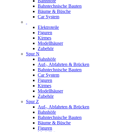
Bahnhöfe
Bahntechnische Bauten
Bäume & Büsche
Car System
Elektroteile
Figuren
Kirmes
Modellhäuser
Zubehör
Spur N
Bahnhöfe
Auf-, Abfahrten & Brücken
Bahntechnische Bauten
Car System
Figuren
Kirmes
Modellhäuser
Zubehör
Spur Z
Auf-, Abfahrten & Brücken
Bahnhöfe
Bahntechnische Bauten
Bäume & Büsche
Figuren