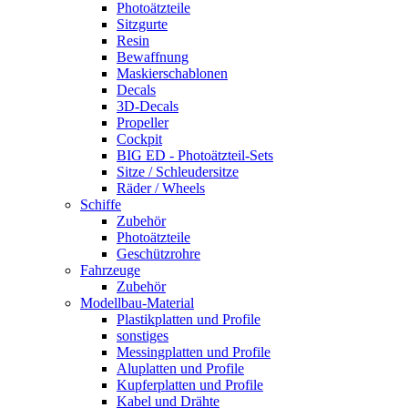
Photoätzteile
Sitzgurte
Resin
Bewaffnung
Maskierschablonen
Decals
3D-Decals
Propeller
Cockpit
BIG ED - Photoätzteil-Sets
Sitze / Schleudersitze
Räder / Wheels
Schiffe
Zubehör
Photoätzteile
Geschützrohre
Fahrzeuge
Zubehör
Modellbau-Material
Plastikplatten und Profile
sonstiges
Messingplatten und Profile
Aluplatten und Profile
Kupferplatten und Profile
Kabel und Drähte