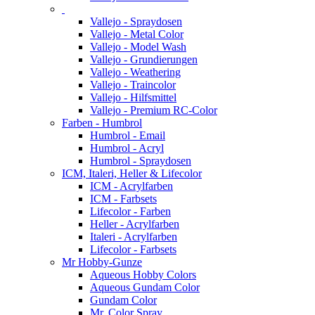
Vallejo - Spraydosen
Vallejo - Metal Color
Vallejo - Model Wash
Vallejo - Grundierungen
Vallejo - Weathering
Vallejo - Traincolor
Vallejo - Hilfsmittel
Vallejo - Premium RC-Color
Farben - Humbrol
Humbrol - Email
Humbrol - Acryl
Humbrol - Spraydosen
ICM, Italeri, Heller & Lifecolor
ICM - Acrylfarben
ICM - Farbsets
Lifecolor - Farben
Heller - Acrylfarben
Italeri - Acrylfarben
Lifecolor - Farbsets
Mr Hobby-Gunze
Aqueous Hobby Colors
Aqueous Gundam Color
Gundam Color
Mr. Color Spray