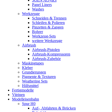
3GEN Acrylics
Panel Liners
Washes
Werkzeuge
Schneiden & Trennen
Schleifen & Polieren
Pinzetten & Zangen
Bohrer
Werkzeug-Sets
weitere Werkzeuge
Airbrush
Airbrush-Pistolen
Airbrush-Kompressoren
Airbrush-Zubehör
Maskingtapes
Kleber
Grundierungen
Pigmente & Texturen
Weathering Sets
Hilfsmittel
Fertigmodelle
Vitrinen
Modelleisenbahn
Spur H0
Auf-, Abfahrten & Brücken