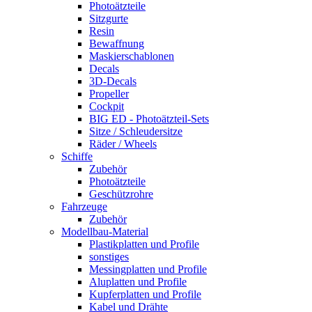
Photoätzteile
Sitzgurte
Resin
Bewaffnung
Maskierschablonen
Decals
3D-Decals
Propeller
Cockpit
BIG ED - Photoätzteil-Sets
Sitze / Schleudersitze
Räder / Wheels
Schiffe
Zubehör
Photoätzteile
Geschützrohre
Fahrzeuge
Zubehör
Modellbau-Material
Plastikplatten und Profile
sonstiges
Messingplatten und Profile
Aluplatten und Profile
Kupferplatten und Profile
Kabel und Drähte