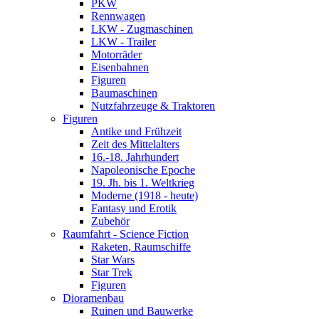
PKW
Rennwagen
LKW - Zugmaschinen
LKW - Trailer
Motorräder
Eisenbahnen
Figuren
Baumaschinen
Nutzfahrzeuge & Traktoren
Figuren
Antike und Frühzeit
Zeit des Mittelalters
16.-18. Jahrhundert
Napoleonische Epoche
19. Jh. bis 1. Weltkrieg
Moderne (1918 - heute)
Fantasy und Erotik
Zubehör
Raumfahrt - Science Fiction
Raketen, Raumschiffe
Star Wars
Star Trek
Figuren
Dioramenbau
Ruinen und Bauwerke