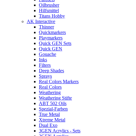
Oilbrusher
Hilfsmittel
Titans Hobby
AK Interactive
Thinner
Quickmarkers
Playmarkers
Quick GEN Sets
Quick GEN
Gouache
Inks
Filters
Deep Shades
Sprays
Real Colors Markers
Real Colors
Weathering
Weathering Stifte
ABT 502 Oils
Spezial-Farben
True Metal
Xtreme Metal
Dual Exo
3GEN Acrylics - Sets