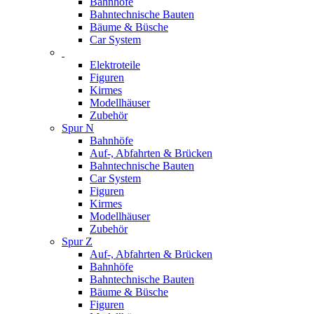
Bahnhöfe
Bahntechnische Bauten
Bäume & Büsche
Car System
Elektroteile
Figuren
Kirmes
Modellhäuser
Zubehör
Spur N
Bahnhöfe
Auf-, Abfahrten & Brücken
Bahntechnische Bauten
Car System
Figuren
Kirmes
Modellhäuser
Zubehör
Spur Z
Auf-, Abfahrten & Brücken
Bahnhöfe
Bahntechnische Bauten
Bäume & Büsche
Figuren