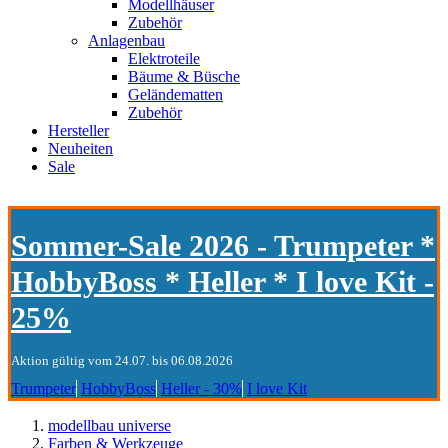
Modellhäuser
Zubehör
Anlagenbau
Elektroteile
Bäume & Büsche
Geländematten
Zubehör
Hersteller
Neuheiten
Sale
Sommer-Sale 2026 - Trumpeter *
HobbyBoss * Heller * I love Kit -
25%
Aktion gültig vom 24.07. bis 06.08.2026
Trumpeter
HobbyBoss
Heller - 30%
I love Kit
modellbau universe
Farben & Werkzeuge