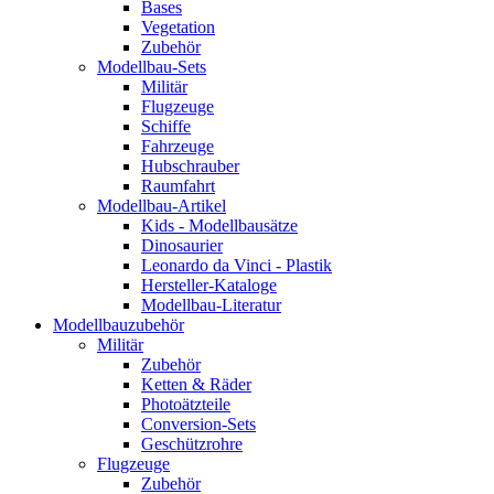
Bases
Vegetation
Zubehör
Modellbau-Sets
Militär
Flugzeuge
Schiffe
Fahrzeuge
Hubschrauber
Raumfahrt
Modellbau-Artikel
Kids - Modellbausätze
Dinosaurier
Leonardo da Vinci - Plastik
Hersteller-Kataloge
Modellbau-Literatur
Modellbauzubehör
Militär
Zubehör
Ketten & Räder
Photoätzteile
Conversion-Sets
Geschützrohre
Flugzeuge
Zubehör