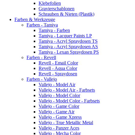
Klebefolien
Gravierschablonen
Schrauben & Nieten (Plastik)
Farben & Werkzeuge
Farben - Tamiya
Tamiya - Farben
Tamiya - Lacquer Paints LP
Tamiya - Acryl Spraydosen TS
Tamiya - Acryl Spraydosen AS
Tamiya - Lexan Spraydosen PS
Farben - Revell
Revell - Email Color
Revell - Aqua Color
Revell - Spraydosen
Farben - Vallejo
Vallejo - Model Air
Vallejo - Model Air - Farbsets
Vallejo - Model Color
Vallejo - Model Color - Farbsets
Vallejo - Game Color
Vallejo - Game Air
Vallejo - Game Xpress
Vallejo - True Metallic Metal
Vallejo - Panzer Aces
Vallejo - Mecha Color