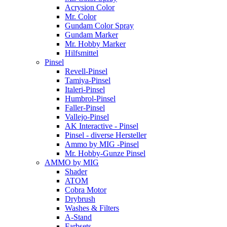
Acrysion Color
Mr. Color
Gundam Color Spray
Gundam Marker
Mr. Hobby Marker
Hilfsmittel
Pinsel
Revell-Pinsel
Tamiya-Pinsel
Italeri-Pinsel
Humbrol-Pinsel
Faller-Pinsel
Vallejo-Pinsel
AK Interactive - Pinsel
Pinsel - diverse Hersteller
Ammo by MIG -Pinsel
Mr. Hobby-Gunze Pinsel
AMMO by MIG
Shader
ATOM
Cobra Motor
Drybrush
Washes & Filters
A-Stand
Farbsets