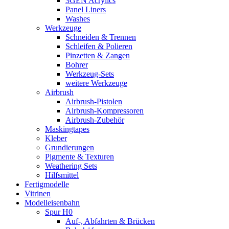
3GEN Acrylics
Panel Liners
Washes
Werkzeuge
Schneiden & Trennen
Schleifen & Polieren
Pinzetten & Zangen
Bohrer
Werkzeug-Sets
weitere Werkzeuge
Airbrush
Airbrush-Pistolen
Airbrush-Kompressoren
Airbrush-Zubehör
Maskingtapes
Kleber
Grundierungen
Pigmente & Texturen
Weathering Sets
Hilfsmittel
Fertigmodelle
Vitrinen
Modelleisenbahn
Spur H0
Auf-, Abfahrten & Brücken