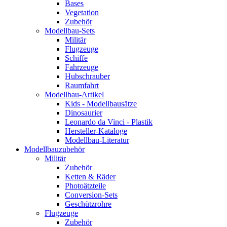
Bases
Vegetation
Zubehör
Modellbau-Sets
Militär
Flugzeuge
Schiffe
Fahrzeuge
Hubschrauber
Raumfahrt
Modellbau-Artikel
Kids - Modellbausätze
Dinosaurier
Leonardo da Vinci - Plastik
Hersteller-Kataloge
Modellbau-Literatur
Modellbauzubehör
Militär
Zubehör
Ketten & Räder
Photoätzteile
Conversion-Sets
Geschützrohre
Flugzeuge
Zubehör