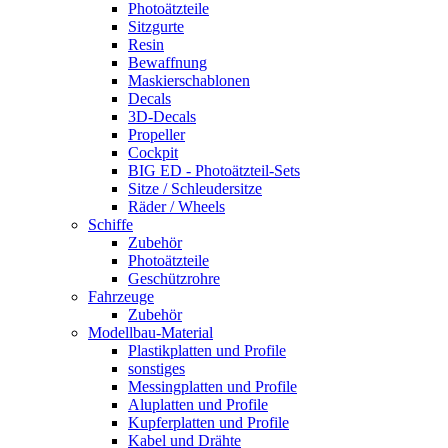
Photoätzteile
Sitzgurte
Resin
Bewaffnung
Maskierschablonen
Decals
3D-Decals
Propeller
Cockpit
BIG ED - Photoätzteil-Sets
Sitze / Schleudersitze
Räder / Wheels
Schiffe
Zubehör
Photoätzteile
Geschützrohre
Fahrzeuge
Zubehör
Modellbau-Material
Plastikplatten und Profile
sonstiges
Messingplatten und Profile
Aluplatten und Profile
Kupferplatten und Profile
Kabel und Drähte