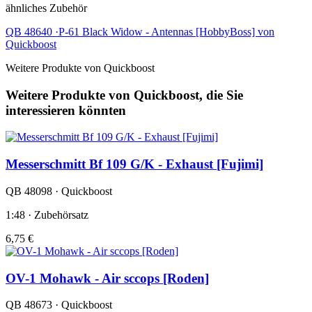
ähnliches Zubehör
QB 48640 ·P-61 Black Widow - Antennas [HobbyBoss] von
Quickboost
Weitere Produkte von Quickboost
Weitere Produkte von Quickboost, die Sie
interessieren könnten
Messerschmitt Bf 109 G/K - Exhaust [Fujimi]
QB 48098 · Quickboost
1:48 · Zubehörsatz
6,75 €
OV-1 Mohawk - Air sccops [Roden]
QB 48673 · Quickboost