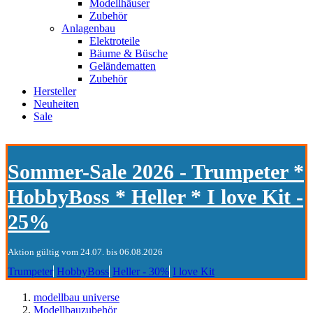
Modellhäuser
Zubehör
Anlagenbau
Elektroteile
Bäume & Büsche
Geländematten
Zubehör
Hersteller
Neuheiten
Sale
Sommer-Sale 2026 - Trumpeter *
HobbyBoss * Heller * I love Kit -
25%
Aktion gültig vom 24.07. bis 06.08.2026
Trumpeter
HobbyBoss
Heller - 30%
I love Kit
modellbau universe
Modellbauzubehör