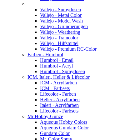
Vallejo - Spraydosen
Vallejo - Metal Color
Vallejo - Model Wash
Vallejo - Grundierungen
Vallejo - Weathering
Vallejo - Traincolor
Vallejo - Hilfsmittel
Vallejo - Premium RC-Color
Farben - Humbrol
Humbrol - Email
Humbrol - Acryl
Humbrol - Spraydosen
ICM, Italeri, Heller & Lifecolor
ICM - Acrylfarben
ICM - Farbsets
Lifecolor - Farben
Heller - Acrylfarben
Italeri - Acrylfarben
Lifecolor - Farbsets
Mr Hobby-Gunze
Aqueous Hobby Colors
Aqueous Gundam Color
Gundam Color
Mr. Color Spray