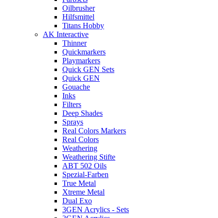
Oilbrusher
Hilfsmittel
Titans Hobby
AK Interactive
Thinner
Quickmarkers
Playmarkers
Quick GEN Sets
Quick GEN
Gouache
Inks
Filters
Deep Shades
Sprays
Real Colors Markers
Real Colors
Weathering
Weathering Stifte
ABT 502 Oils
Spezial-Farben
True Metal
Xtreme Metal
Dual Exo
3GEN Acrylics - Sets