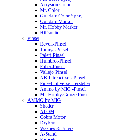
Acrysion Color
Mr. Color
Gundam Color Spray
Gundam Marker
Mr. Hobby Marker
Hilfsmittel
Pinsel
Revell-Pinsel
Tamiya-Pinsel
Italeri-Pinsel
Humbrol-Pinsel
Faller-Pinsel
Vallejo-Pinsel
AK Interactive - Pinsel
Pinsel - diverse Hersteller
Ammo by MIG -Pinsel
Mr. Hobby-Gunze Pinsel
AMMO by MIG
Shader
ATOM
Cobra Motor
Drybrush
Washes & Filters
A-Stand
Farbsets