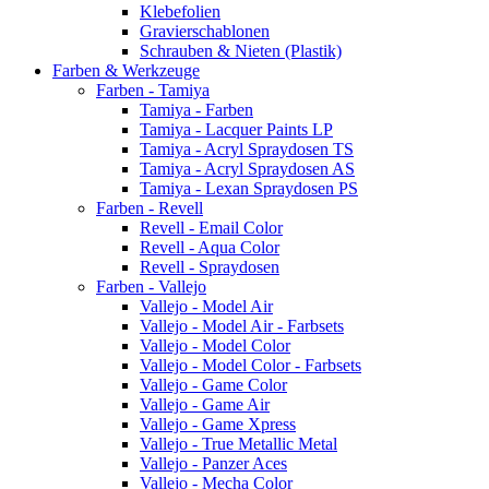
Klebefolien
Gravierschablonen
Schrauben & Nieten (Plastik)
Farben & Werkzeuge
Farben - Tamiya
Tamiya - Farben
Tamiya - Lacquer Paints LP
Tamiya - Acryl Spraydosen TS
Tamiya - Acryl Spraydosen AS
Tamiya - Lexan Spraydosen PS
Farben - Revell
Revell - Email Color
Revell - Aqua Color
Revell - Spraydosen
Farben - Vallejo
Vallejo - Model Air
Vallejo - Model Air - Farbsets
Vallejo - Model Color
Vallejo - Model Color - Farbsets
Vallejo - Game Color
Vallejo - Game Air
Vallejo - Game Xpress
Vallejo - True Metallic Metal
Vallejo - Panzer Aces
Vallejo - Mecha Color