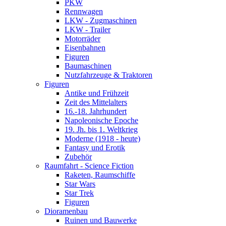
PKW
Rennwagen
LKW - Zugmaschinen
LKW - Trailer
Motorräder
Eisenbahnen
Figuren
Baumaschinen
Nutzfahrzeuge & Traktoren
Figuren
Antike und Frühzeit
Zeit des Mittelalters
16.-18. Jahrhundert
Napoleonische Epoche
19. Jh. bis 1. Weltkrieg
Moderne (1918 - heute)
Fantasy und Erotik
Zubehör
Raumfahrt - Science Fiction
Raketen, Raumschiffe
Star Wars
Star Trek
Figuren
Dioramenbau
Ruinen und Bauwerke