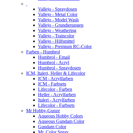
Vallejo - Spraydosen
Vallejo - Metal Color
Vallejo - Model Wash
Vallejo - Grundierungen
Vallejo - Weathering
Vallejo - Traincolor
Vallejo - Hilfsmittel
Vallejo - Premium RC-Color
Farben - Humbrol
Humbrol - Email
Humbrol - Acryl
Humbrol - Spraydosen
ICM, Italeri, Heller & Lifecolor
ICM - Acrylfarben
ICM - Farbsets
Lifecolor - Farben
Heller - Acrylfarben
Italeri - Acrylfarben
Lifecolor - Farbsets
Mr Hobby-Gunze
Aqueous Hobby Colors
Aqueous Gundam Color
Gundam Color
Mr. Color Spray