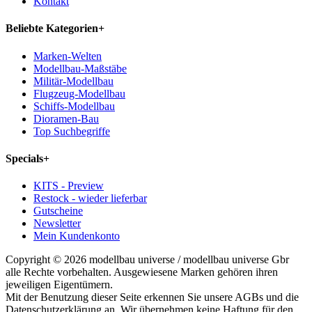
Kontakt
Beliebte Kategorien
+
Marken-Welten
Modellbau-Maßstäbe
Militär-Modellbau
Flugzeug-Modellbau
Schiffs-Modellbau
Dioramen-Bau
Top Suchbegriffe
Specials
+
KITS - Preview
Restock - wieder lieferbar
Gutscheine
Newsletter
Mein Kundenkonto
Copyright © 2026 modellbau universe / modellbau universe Gbr
alle Rechte vorbehalten. Ausgewiesene Marken gehören ihren
jeweiligen Eigentümern.
Mit der Benutzung dieser Seite erkennen Sie unsere AGBs und die
Datenschutzerklärung an. Wir übernehmen keine Haftung für den