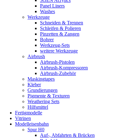
3GEN Acrylics
Panel Liners
Washes
Werkzeuge
Schneiden & Trennen
Schleifen & Polieren
Pinzetten & Zangen
Bohrer
Werkzeug-Sets
weitere Werkzeuge
Airbrush
Airbrush-Pistolen
Airbrush-Kompressoren
Airbrush-Zubehör
Maskingtapes
Kleber
Grundierungen
Pigmente & Texturen
Weathering Sets
Hilfsmittel
Fertigmodelle
Vitrinen
Modelleisenbahn
Spur H0
Auf-, Abfahrten & Brücken