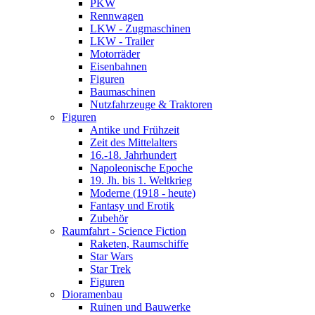
PKW
Rennwagen
LKW - Zugmaschinen
LKW - Trailer
Motorräder
Eisenbahnen
Figuren
Baumaschinen
Nutzfahrzeuge & Traktoren
Figuren
Antike und Frühzeit
Zeit des Mittelalters
16.-18. Jahrhundert
Napoleonische Epoche
19. Jh. bis 1. Weltkrieg
Moderne (1918 - heute)
Fantasy und Erotik
Zubehör
Raumfahrt - Science Fiction
Raketen, Raumschiffe
Star Wars
Star Trek
Figuren
Dioramenbau
Ruinen und Bauwerke