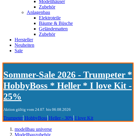
Modellhäuser
Zubehör
Anlagenbau
Elektroteile
Bäume & Büsche
Geländematten
Zubehör
Hersteller
Neuheiten
Sale
Sommer-Sale 2026 - Trumpeter *
HobbyBoss * Heller * I love Kit -
25%
Aktion gültig vom 24.07. bis 06.08.2026
Trumpeter
HobbyBoss
Heller - 30%
I love Kit
modellbau universe
Modellbauzubehör