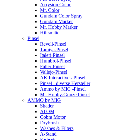
Acrysion Color
Mr. Color
Gundam Color Spray
Gundam Marker
Mr. Hobby Marker
Hilfsmittel
Pinsel
Revell-Pinsel
Tamiya-Pinsel
Italeri-Pinsel
Humbrol-Pinsel
Faller-Pinsel
Vallejo-Pinsel
AK Interactive - Pinsel
Pinsel - diverse Hersteller
Ammo by MIG -Pinsel
Mr. Hobby-Gunze Pinsel
AMMO by MIG
Shader
ATOM
Cobra Motor
Drybrush
Washes & Filters
A-Stand
Farbsets