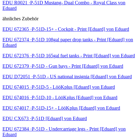
EDU R0021 ·P-51D Mustang- Dual Combo - Royal Class von
Eduard
ähnliches Zubehör
EDU 672365 ·P-51D-15+ - Cockpit - Print [Eduard] von Eduard
EDU 672374 ·P-51D 108gal paper drop tanks - Print [Eduard] von
Eduard
EDU 672376 ·P-51D 165gal fuel tanks - Print [Eduard] von Eduard
EDU 672379 ·P-51D - Gun bays - Print [Eduard] von Eduard
EDU D72051 ·P-51D - US national insignia [Eduard] von Eduard
EDU 674015 ·P-51D-5 - LööKplus [Eduard] von Eduard
EDU 674016 ·P-51D-10 - LööKplus [Eduard] von Eduard
EDU 674017 ·P-51D-15+ - LööKplus [Eduard] von Eduard
EDU CX673 ·P-51D [Eduard] von Eduard
EDU 672384 ·P-51D - Undercarriage legs - Print [Eduard] von
Eduard