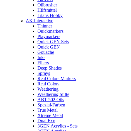
Oilbrusher
Hilfsmittel
Titans Hobby
AK Interactive
Thinner
Quickmarkers
Playmarkers
Quick GEN Sets
Quick GEN
Gouache
Inks
Filters
Deep Shades
Sprays
Real Colors Markers
Real Colors
Weathering
Weathering Stifte
ABT 502 Oils
Spezial-Farben
True Metal
Xtreme Metal
Dual Exo
3GEN Acrylics - Sets