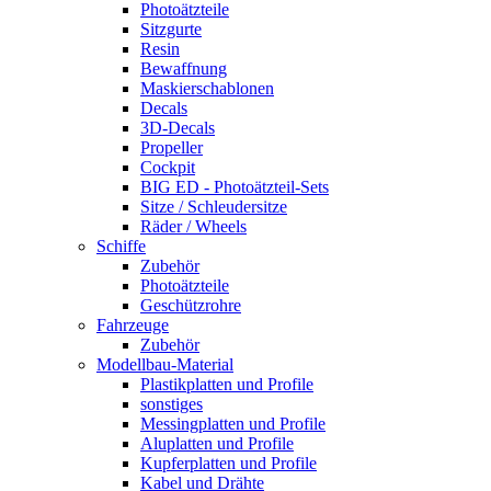
Photoätzteile
Sitzgurte
Resin
Bewaffnung
Maskierschablonen
Decals
3D-Decals
Propeller
Cockpit
BIG ED - Photoätzteil-Sets
Sitze / Schleudersitze
Räder / Wheels
Schiffe
Zubehör
Photoätzteile
Geschützrohre
Fahrzeuge
Zubehör
Modellbau-Material
Plastikplatten und Profile
sonstiges
Messingplatten und Profile
Aluplatten und Profile
Kupferplatten und Profile
Kabel und Drähte