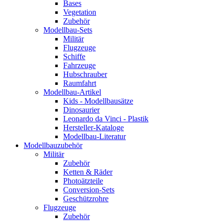
Bases
Vegetation
Zubehör
Modellbau-Sets
Militär
Flugzeuge
Schiffe
Fahrzeuge
Hubschrauber
Raumfahrt
Modellbau-Artikel
Kids - Modellbausätze
Dinosaurier
Leonardo da Vinci - Plastik
Hersteller-Kataloge
Modellbau-Literatur
Modellbauzubehör
Militär
Zubehör
Ketten & Räder
Photoätzteile
Conversion-Sets
Geschützrohre
Flugzeuge
Zubehör