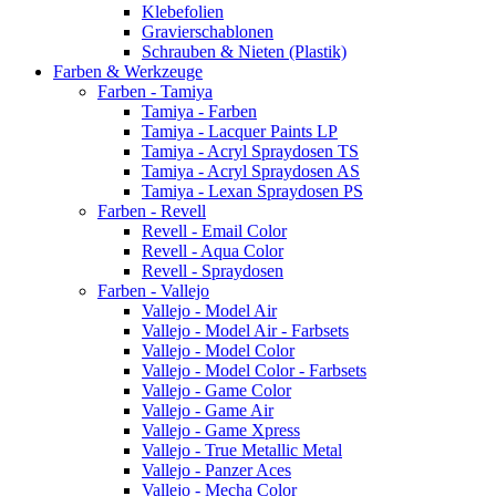
Klebefolien
Gravierschablonen
Schrauben & Nieten (Plastik)
Farben & Werkzeuge
Farben - Tamiya
Tamiya - Farben
Tamiya - Lacquer Paints LP
Tamiya - Acryl Spraydosen TS
Tamiya - Acryl Spraydosen AS
Tamiya - Lexan Spraydosen PS
Farben - Revell
Revell - Email Color
Revell - Aqua Color
Revell - Spraydosen
Farben - Vallejo
Vallejo - Model Air
Vallejo - Model Air - Farbsets
Vallejo - Model Color
Vallejo - Model Color - Farbsets
Vallejo - Game Color
Vallejo - Game Air
Vallejo - Game Xpress
Vallejo - True Metallic Metal
Vallejo - Panzer Aces
Vallejo - Mecha Color