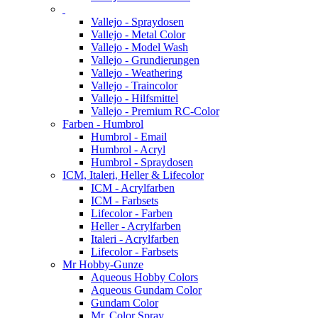
Vallejo - Spraydosen
Vallejo - Metal Color
Vallejo - Model Wash
Vallejo - Grundierungen
Vallejo - Weathering
Vallejo - Traincolor
Vallejo - Hilfsmittel
Vallejo - Premium RC-Color
Farben - Humbrol
Humbrol - Email
Humbrol - Acryl
Humbrol - Spraydosen
ICM, Italeri, Heller & Lifecolor
ICM - Acrylfarben
ICM - Farbsets
Lifecolor - Farben
Heller - Acrylfarben
Italeri - Acrylfarben
Lifecolor - Farbsets
Mr Hobby-Gunze
Aqueous Hobby Colors
Aqueous Gundam Color
Gundam Color
Mr. Color Spray