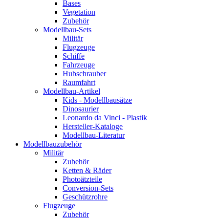
Bases
Vegetation
Zubehör
Modellbau-Sets
Militär
Flugzeuge
Schiffe
Fahrzeuge
Hubschrauber
Raumfahrt
Modellbau-Artikel
Kids - Modellbausätze
Dinosaurier
Leonardo da Vinci - Plastik
Hersteller-Kataloge
Modellbau-Literatur
Modellbauzubehör
Militär
Zubehör
Ketten & Räder
Photoätzteile
Conversion-Sets
Geschützrohre
Flugzeuge
Zubehör