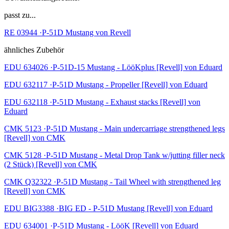
passt zu...
RE 03944 ·P-51D Mustang von Revell
ähnliches Zubehör
EDU 634026 ·P-51D-15 Mustang - LööKplus [Revell] von Eduard
EDU 632117 ·P-51D Mustang - Propeller [Revell] von Eduard
EDU 632118 ·P-51D Mustang - Exhaust stacks [Revell] von
Eduard
CMK 5123 ·P-51D Mustang - Main undercarriage strengthened legs
[Revell] von CMK
CMK 5128 ·P-51D Mustang - Metal Drop Tank w/jutting filler neck
(2 Stück) [Revell] von CMK
CMK Q32322 ·P-51D Mustang - Tail Wheel with strengthened leg
[Revell] von CMK
EDU BIG3388 ·BIG ED - P-51D Mustang [Revell] von Eduard
EDU 634001 ·P-51D Mustang - LööK [Revell] von Eduard