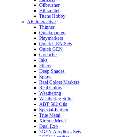
Oilbrusher
Hilfsmittel
Titans Hobby
AK Interactive
Thinner
Quickmarkers
Playmarkers
Quick GEN Sets
Quick GEN
Gouache
Inks
Filters
Deep Shades
Sprays
Real Colors Markers
Real Colors
Weathering
Weathering Stifte
ABT 502 Oils
Spezial-Farben
True Metal
Xtreme Metal
Dual Exo
3GEN Acrylics - Sets