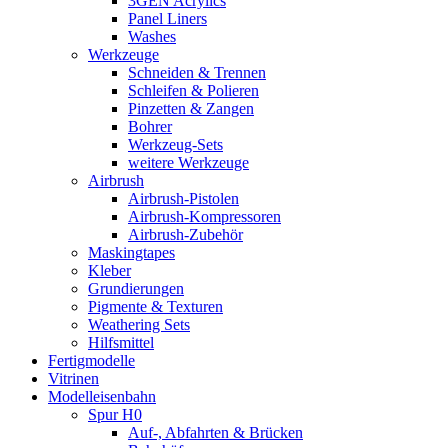
3GEN Acrylics
Panel Liners
Washes
Werkzeuge
Schneiden & Trennen
Schleifen & Polieren
Pinzetten & Zangen
Bohrer
Werkzeug-Sets
weitere Werkzeuge
Airbrush
Airbrush-Pistolen
Airbrush-Kompressoren
Airbrush-Zubehör
Maskingtapes
Kleber
Grundierungen
Pigmente & Texturen
Weathering Sets
Hilfsmittel
Fertigmodelle
Vitrinen
Modelleisenbahn
Spur H0
Auf-, Abfahrten & Brücken