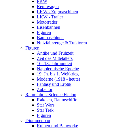
PKW
Rennwagen
LKW - Zugmaschinen
LKW - Trailer
Motorräder
Eisenbahnen
Figuren
Baumaschinen
Nutzfahrzeuge & Traktoren
Figuren
Antike und Frühzeit
Zeit des Mittelalters
16.-18. Jahrhundert
Napoleonische Epoche
19. Jh. bis 1. Weltkrieg
Moderne (1918 - heute)
Fantasy und Erotik
Zubehör
Raumfahrt - Science Fiction
Raketen, Raumschiffe
Star Wars
Star Trek
Figuren
Dioramenbau
Ruinen und Bauwerke