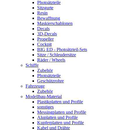
Photoätzteile
Sitzgurte
Resin
Bewaffnung
Maskierschablonen
Decals
3D-Decals
Propeller
Cockpit
BIG ED - Photoätzteil-Sets
Sitze / Schleudersitze
Räder / Wheels
Schiffe
Zubehör
Photoätzteile
Geschützrohre
Fahrzeuge
Zubehör
Modellbau-Material
Plastikplatten und Profile
sonstiges
Messingplatten und Profile
Aluplatten und Profile
Kupferplatten und Profile
Kabel und Drähte