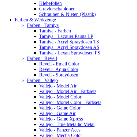
Klebefolien
Gravierschablonen
Schrauben & Nieten (Plastik)
Farben & Werkzeuge
Farben - Tamiya
Tamiya - Farben
Tamiya - Lacquer Paints LP
Tamiya - Acryl Spraydosen TS
Tamiya - Acryl Spraydosen AS
Tamiya - Lexan Spraydosen PS
Farben - Revell
Revell - Email Color
Revell - Aqua Color
Revell - Spraydosen
Farben - Vallejo
Vallejo - Model Air
Vallejo - Model Air - Farbsets
Vallejo - Model Color
Vallejo - Model Color - Farbsets
Vallejo - Game Color
Vallejo - Game Air
Vallejo - Game Xpress
Vallejo - True Metallic Metal
Vallejo - Panzer Aces
Vallejo - Mecha Color