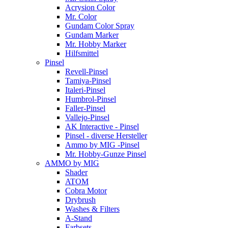
Acrysion Color
Mr. Color
Gundam Color Spray
Gundam Marker
Mr. Hobby Marker
Hilfsmittel
Pinsel
Revell-Pinsel
Tamiya-Pinsel
Italeri-Pinsel
Humbrol-Pinsel
Faller-Pinsel
Vallejo-Pinsel
AK Interactive - Pinsel
Pinsel - diverse Hersteller
Ammo by MIG -Pinsel
Mr. Hobby-Gunze Pinsel
AMMO by MIG
Shader
ATOM
Cobra Motor
Drybrush
Washes & Filters
A-Stand
Farbsets