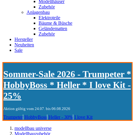
Modellhäuser
Zubehör
Anlagenbau
Elektroteile
Bäume & Büsche
Geländematten
Zubehör
Hersteller
Neuheiten
Sale
Sommer-Sale 2026 - Trumpeter *
HobbyBoss * Heller * I love Kit -
25%
Aktion gültig vom 24.07. bis 06.08.2026
Trumpeter
HobbyBoss
Heller - 30%
I love Kit
modellbau universe
Modellbauzubehör