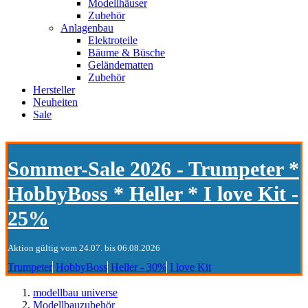
Modellhäuser
Zubehör
Anlagenbau
Elektroteile
Bäume & Büsche
Geländematten
Zubehör
Hersteller
Neuheiten
Sale
Sommer-Sale 2026 - Trumpeter *
HobbyBoss * Heller * I love Kit -
25%
Aktion gültig vom 24.07. bis 06.08.2026
Trumpeter
HobbyBoss
Heller - 30%
I love Kit
modellbau universe
Modellbauzubehör