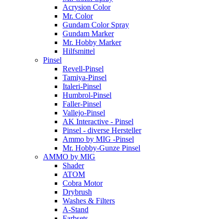
Acrysion Color
Mr. Color
Gundam Color Spray
Gundam Marker
Mr. Hobby Marker
Hilfsmittel
Pinsel
Revell-Pinsel
Tamiya-Pinsel
Italeri-Pinsel
Humbrol-Pinsel
Faller-Pinsel
Vallejo-Pinsel
AK Interactive - Pinsel
Pinsel - diverse Hersteller
Ammo by MIG -Pinsel
Mr. Hobby-Gunze Pinsel
AMMO by MIG
Shader
ATOM
Cobra Motor
Drybrush
Washes & Filters
A-Stand
Farbsets