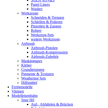
3GEN Acrylics
Panel Liners
Washes
Werkzeuge
Schneiden & Trennen
Schleifen & Polieren
Pinzetten & Zangen
Bohrer
Werkzeug-Sets
weitere Werkzeuge
Airbrush
Airbrush-Pistolen
Airbrush-Kompressoren
Airbrush-Zubehör
Maskingtapes
Kleber
Grundierungen
Pigmente & Texturen
Weathering Sets
Hilfsmittel
Fertigmodelle
Vitrinen
Modelleisenbahn
Spur H0
Auf-, Abfahrten & Brücken