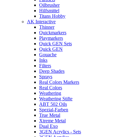
Oilbrusher
Hilfsmittel
Titans Hobby
AK Interactive
Thinner
Quickmarkers
Playmarkers
Quick GEN Sets
Quick GEN
Gouache
Inks
Filters
Deep Shades
Sprays
Real Colors Markers
Real Colors
Weathering
Weathering Stifte
ABT 502 Oils
Spezial-Farben
True Metal
Xtreme Metal
Dual Exo
3GEN Acrylics - Sets