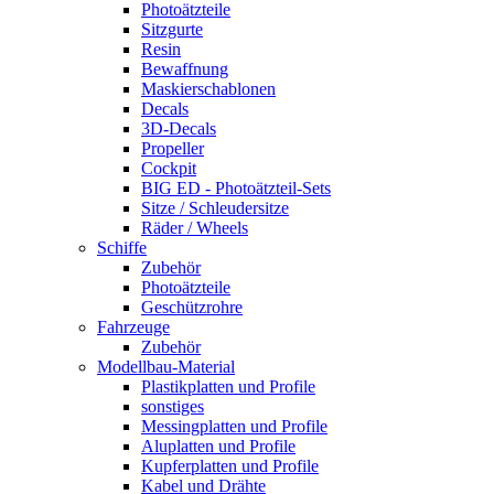
Photoätzteile
Sitzgurte
Resin
Bewaffnung
Maskierschablonen
Decals
3D-Decals
Propeller
Cockpit
BIG ED - Photoätzteil-Sets
Sitze / Schleudersitze
Räder / Wheels
Schiffe
Zubehör
Photoätzteile
Geschützrohre
Fahrzeuge
Zubehör
Modellbau-Material
Plastikplatten und Profile
sonstiges
Messingplatten und Profile
Aluplatten und Profile
Kupferplatten und Profile
Kabel und Drähte