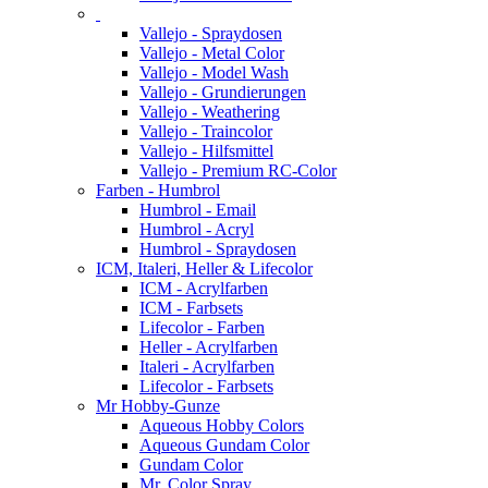
Vallejo - Spraydosen
Vallejo - Metal Color
Vallejo - Model Wash
Vallejo - Grundierungen
Vallejo - Weathering
Vallejo - Traincolor
Vallejo - Hilfsmittel
Vallejo - Premium RC-Color
Farben - Humbrol
Humbrol - Email
Humbrol - Acryl
Humbrol - Spraydosen
ICM, Italeri, Heller & Lifecolor
ICM - Acrylfarben
ICM - Farbsets
Lifecolor - Farben
Heller - Acrylfarben
Italeri - Acrylfarben
Lifecolor - Farbsets
Mr Hobby-Gunze
Aqueous Hobby Colors
Aqueous Gundam Color
Gundam Color
Mr. Color Spray