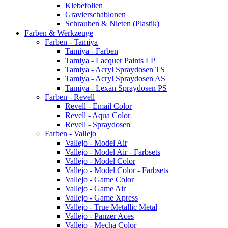
Klebefolien
Gravierschablonen
Schrauben & Nieten (Plastik)
Farben & Werkzeuge
Farben - Tamiya
Tamiya - Farben
Tamiya - Lacquer Paints LP
Tamiya - Acryl Spraydosen TS
Tamiya - Acryl Spraydosen AS
Tamiya - Lexan Spraydosen PS
Farben - Revell
Revell - Email Color
Revell - Aqua Color
Revell - Spraydosen
Farben - Vallejo
Vallejo - Model Air
Vallejo - Model Air - Farbsets
Vallejo - Model Color
Vallejo - Model Color - Farbsets
Vallejo - Game Color
Vallejo - Game Air
Vallejo - Game Xpress
Vallejo - True Metallic Metal
Vallejo - Panzer Aces
Vallejo - Mecha Color