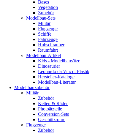
Bases
Vegetation
Zubehör
Modellbau-Sets
Militär
Flugzeuge
Schiffe
Fahrzeuge
Hubschrauber
Raumfahrt
Modellbau-Artikel
Kids - Modellbausätze
Dinosaurier
Leonardo da Vinci - Plastik
Hersteller-Kataloge
Modellbau-Literatur
Modellbauzubehör
Militär
Zubehör
Ketten & Räder
Photoätzteile
Conversion-Sets
Geschützrohre
Flugzeuge
Zubehör