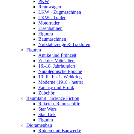
PKW
Rennwagen
LKW - Zugmaschinen
LKW - Trailer
Motorräder
Eisenbahnen
Figuren
Baumaschinen
Nutzfahrzeuge & Traktoren
Figuren
Antike und Frühzeit
Zeit des Mittelalters
16.-18. Jahrhundert
Napoleonische Epoche
19. Jh. bis 1. Weltkrieg
Moderne (1918 - heute)
Fantasy und Erotik
Zubehör
Raumfahrt - Science Fiction
Raketen, Raumschiffe
Star Wars
Star Trek
Figuren
Dioramenbau
Ruinen und Bauwerke