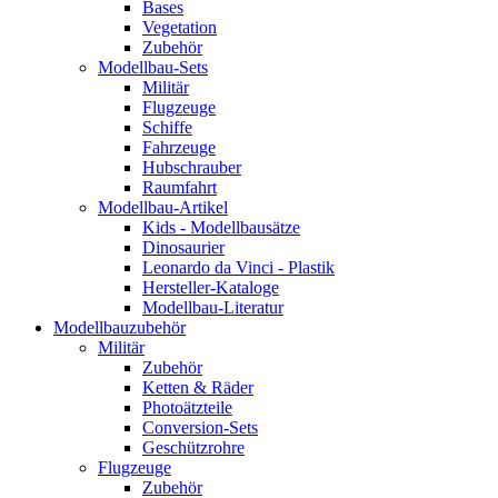
Bases
Vegetation
Zubehör
Modellbau-Sets
Militär
Flugzeuge
Schiffe
Fahrzeuge
Hubschrauber
Raumfahrt
Modellbau-Artikel
Kids - Modellbausätze
Dinosaurier
Leonardo da Vinci - Plastik
Hersteller-Kataloge
Modellbau-Literatur
Modellbauzubehör
Militär
Zubehör
Ketten & Räder
Photoätzteile
Conversion-Sets
Geschützrohre
Flugzeuge
Zubehör