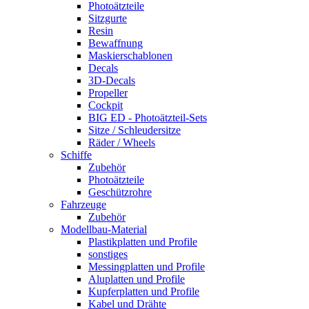
Photoätzteile
Sitzgurte
Resin
Bewaffnung
Maskierschablonen
Decals
3D-Decals
Propeller
Cockpit
BIG ED - Photoätzteil-Sets
Sitze / Schleudersitze
Räder / Wheels
Schiffe
Zubehör
Photoätzteile
Geschützrohre
Fahrzeuge
Zubehör
Modellbau-Material
Plastikplatten und Profile
sonstiges
Messingplatten und Profile
Aluplatten und Profile
Kupferplatten und Profile
Kabel und Drähte