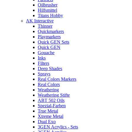
Oilbrusher
Hilfsmittel
Titans Hobby
AK Interactive
Thinner
Quickmarkers
Playmarkers
Quick GEN Sets
Quick GEN
Gouache
Inks
Filters
Deep Shades
Sprays
Real Colors Markers
Real Colors
Weathering
Weathering Stifte
ABT 502 Oils
Spezial-Farben
True Metal
Xtreme Metal
Dual Exo
3GEN Acrylics - Sets