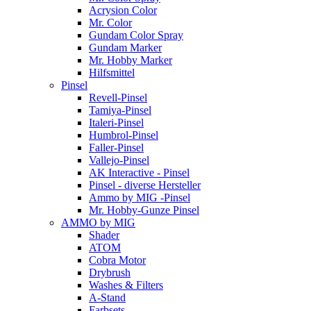
Acrysion Color
Mr. Color
Gundam Color Spray
Gundam Marker
Mr. Hobby Marker
Hilfsmittel
Pinsel
Revell-Pinsel
Tamiya-Pinsel
Italeri-Pinsel
Humbrol-Pinsel
Faller-Pinsel
Vallejo-Pinsel
AK Interactive - Pinsel
Pinsel - diverse Hersteller
Ammo by MIG -Pinsel
Mr. Hobby-Gunze Pinsel
AMMO by MIG
Shader
ATOM
Cobra Motor
Drybrush
Washes & Filters
A-Stand
Farbsets