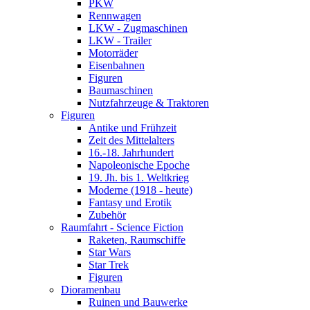
PKW
Rennwagen
LKW - Zugmaschinen
LKW - Trailer
Motorräder
Eisenbahnen
Figuren
Baumaschinen
Nutzfahrzeuge & Traktoren
Figuren
Antike und Frühzeit
Zeit des Mittelalters
16.-18. Jahrhundert
Napoleonische Epoche
19. Jh. bis 1. Weltkrieg
Moderne (1918 - heute)
Fantasy und Erotik
Zubehör
Raumfahrt - Science Fiction
Raketen, Raumschiffe
Star Wars
Star Trek
Figuren
Dioramenbau
Ruinen und Bauwerke