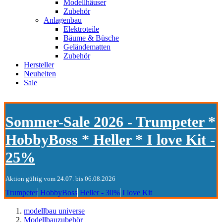
Modellhäuser
Zubehör
Anlagenbau
Elektroteile
Bäume & Büsche
Geländematten
Zubehör
Hersteller
Neuheiten
Sale
Sommer-Sale 2026 - Trumpeter *
HobbyBoss * Heller * I love Kit -
25%
Aktion gültig vom 24.07. bis 06.08.2026
Trumpeter
HobbyBoss
Heller - 30%
I love Kit
modellbau universe
Modellbauzubehör