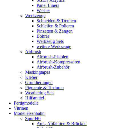
3GEN Acrylics
Panel Liners
Washes
Werkzeuge
Schneiden & Trennen
Schleifen & Polieren
Pinzetten & Zangen
Bohrer
Werkzeug-Sets
weitere Werkzeuge
Airbrush
Airbrush-Pistolen
Airbrush-Kompressoren
Airbrush-Zubehör
Maskingtapes
Kleber
Grundierungen
Pigmente & Texturen
Weathering Sets
Hilfsmittel
Fertigmodelle
Vitrinen
Modelleisenbahn
Spur H0
Auf-, Abfahrten & Brücken