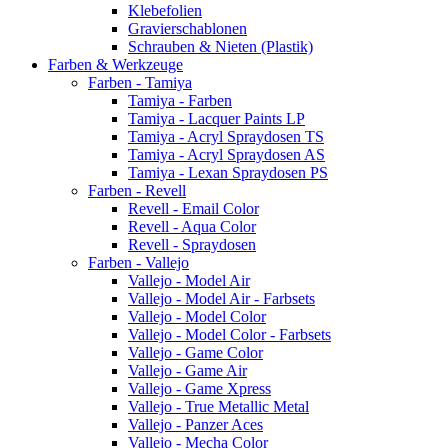
Klebefolien
Gravierschablonen
Schrauben & Nieten (Plastik)
Farben & Werkzeuge
Farben - Tamiya
Tamiya - Farben
Tamiya - Lacquer Paints LP
Tamiya - Acryl Spraydosen TS
Tamiya - Acryl Spraydosen AS
Tamiya - Lexan Spraydosen PS
Farben - Revell
Revell - Email Color
Revell - Aqua Color
Revell - Spraydosen
Farben - Vallejo
Vallejo - Model Air
Vallejo - Model Air - Farbsets
Vallejo - Model Color
Vallejo - Model Color - Farbsets
Vallejo - Game Color
Vallejo - Game Air
Vallejo - Game Xpress
Vallejo - True Metallic Metal
Vallejo - Panzer Aces
Vallejo - Mecha Color