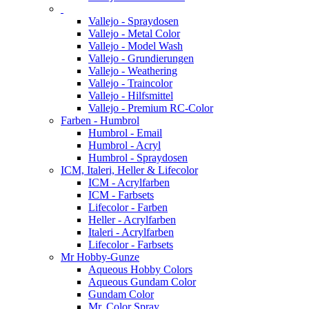
Vallejo - Spraydosen
Vallejo - Metal Color
Vallejo - Model Wash
Vallejo - Grundierungen
Vallejo - Weathering
Vallejo - Traincolor
Vallejo - Hilfsmittel
Vallejo - Premium RC-Color
Farben - Humbrol
Humbrol - Email
Humbrol - Acryl
Humbrol - Spraydosen
ICM, Italeri, Heller & Lifecolor
ICM - Acrylfarben
ICM - Farbsets
Lifecolor - Farben
Heller - Acrylfarben
Italeri - Acrylfarben
Lifecolor - Farbsets
Mr Hobby-Gunze
Aqueous Hobby Colors
Aqueous Gundam Color
Gundam Color
Mr. Color Spray