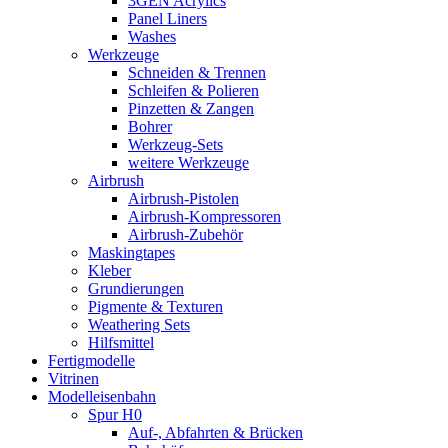
3GEN Acrylics
Panel Liners
Washes
Werkzeuge
Schneiden & Trennen
Schleifen & Polieren
Pinzetten & Zangen
Bohrer
Werkzeug-Sets
weitere Werkzeuge
Airbrush
Airbrush-Pistolen
Airbrush-Kompressoren
Airbrush-Zubehör
Maskingtapes
Kleber
Grundierungen
Pigmente & Texturen
Weathering Sets
Hilfsmittel
Fertigmodelle
Vitrinen
Modelleisenbahn
Spur H0
Auf-, Abfahrten & Brücken