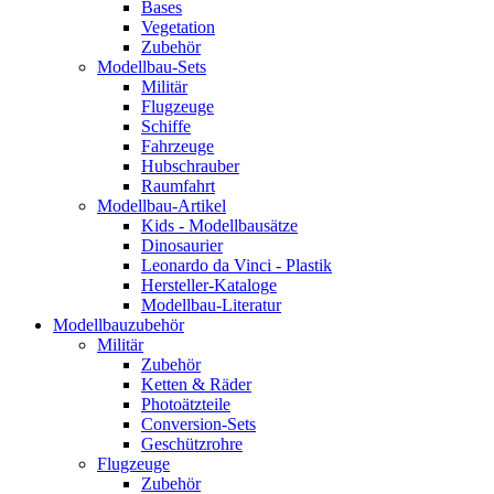
Bases
Vegetation
Zubehör
Modellbau-Sets
Militär
Flugzeuge
Schiffe
Fahrzeuge
Hubschrauber
Raumfahrt
Modellbau-Artikel
Kids - Modellbausätze
Dinosaurier
Leonardo da Vinci - Plastik
Hersteller-Kataloge
Modellbau-Literatur
Modellbauzubehör
Militär
Zubehör
Ketten & Räder
Photoätzteile
Conversion-Sets
Geschützrohre
Flugzeuge
Zubehör