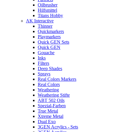
Oilbrusher
Hilfsmittel
Titans Hobby
AK Interactive
Thinner
Quickmarkers
Playmarkers
Quick GEN Sets
Quick GEN
Gouache
Inks
Filters
Deep Shades
Sprays
Real Colors Markers
Real Colors
Weathering
Weathering Stifte
ABT 502 Oils
Spezial-Farben
True Metal
Xtreme Metal
Dual Exo
3GEN Acrylics - Sets