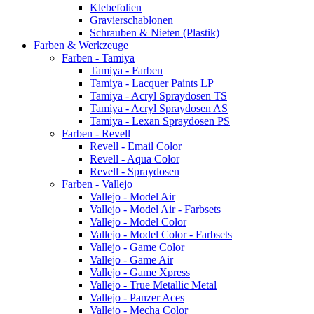
Klebefolien
Gravierschablonen
Schrauben & Nieten (Plastik)
Farben & Werkzeuge
Farben - Tamiya
Tamiya - Farben
Tamiya - Lacquer Paints LP
Tamiya - Acryl Spraydosen TS
Tamiya - Acryl Spraydosen AS
Tamiya - Lexan Spraydosen PS
Farben - Revell
Revell - Email Color
Revell - Aqua Color
Revell - Spraydosen
Farben - Vallejo
Vallejo - Model Air
Vallejo - Model Air - Farbsets
Vallejo - Model Color
Vallejo - Model Color - Farbsets
Vallejo - Game Color
Vallejo - Game Air
Vallejo - Game Xpress
Vallejo - True Metallic Metal
Vallejo - Panzer Aces
Vallejo - Mecha Color