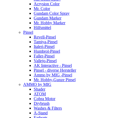
Acrysion Color
Mr. Color
Gundam Color Spray
Gundam Marker
Mr. Hobby Marker
Hilfsmittel
Pinsel
Revell-Pinsel
Tamiya-Pinsel
Italeri-Pinsel
Humbrol-Pinsel
Faller-Pinsel
Vallejo-Pinsel
AK Interactive - Pinsel
Pinsel - diverse Hersteller
Ammo by MIG -Pinsel
Mr. Hobby-Gunze Pinsel
AMMO by MIG
Shader
ATOM
Cobra Motor
Drybrush
Washes & Filters
A-Stand
Farbsets