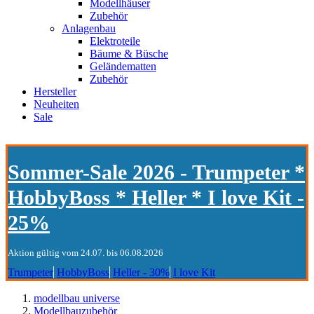
Modellhäuser
Zubehör
Anlagenbau
Elektroteile
Bäume & Büsche
Geländematten
Zubehör
Hersteller
Neuheiten
Sale
Sommer-Sale 2026 - Trumpeter *
HobbyBoss * Heller * I love Kit -
25%
Aktion gültig vom 24.07. bis 06.08.2026
Trumpeter
HobbyBoss
Heller - 30%
I love Kit
modellbau universe
Modellbauzubehör