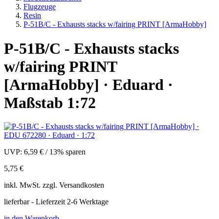
Flugzeuge
Resin
P-51B/C - Exhausts stacks w/fairing PRINT [ArmaHobby]
P-51B/C - Exhausts stacks
w/fairing PRINT
[ArmaHobby] · Eduard ·
Maßstab 1:72
UVP:
6,59 €
/
13% sparen
5,75 €
inkl.
MwSt. zzgl.
Versandkosten
lieferbar - Lieferzeit 2-6 Werktage
in den Warenkorb