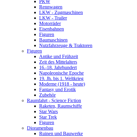
PKW
Rennwagen
LKW - Zugmaschinen
LKW - Trailer
Motorräder
Eisenbahnen
Figuren
Baumaschinen
Nutzfahrzeuge & Traktoren
Figuren
Antike und Frühzeit
Zeit des Mittelalters
16.-18. Jahrhundert
Napoleonische Epoche
19. Jh. bis 1. Weltkrieg
Moderne (1918 - heute)
Fantasy und Erotik
Zubehör
Raumfahrt - Science Fiction
Raketen, Raumschiffe
Star Wars
Star Trek
Figuren
Dioramenbau
Ruinen und Bauwerke