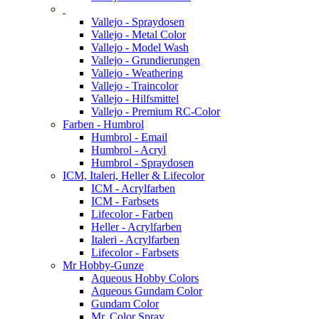
Vallejo - Spraydosen
Vallejo - Metal Color
Vallejo - Model Wash
Vallejo - Grundierungen
Vallejo - Weathering
Vallejo - Traincolor
Vallejo - Hilfsmittel
Vallejo - Premium RC-Color
Farben - Humbrol
Humbrol - Email
Humbrol - Acryl
Humbrol - Spraydosen
ICM, Italeri, Heller & Lifecolor
ICM - Acrylfarben
ICM - Farbsets
Lifecolor - Farben
Heller - Acrylfarben
Italeri - Acrylfarben
Lifecolor - Farbsets
Mr Hobby-Gunze
Aqueous Hobby Colors
Aqueous Gundam Color
Gundam Color
Mr. Color Spray