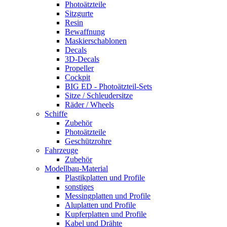
Photoätzteile
Sitzgurte
Resin
Bewaffnung
Maskierschablonen
Decals
3D-Decals
Propeller
Cockpit
BIG ED - Photoätzteil-Sets
Sitze / Schleudersitze
Räder / Wheels
Schiffe
Zubehör
Photoätzteile
Geschützrohre
Fahrzeuge
Zubehör
Modellbau-Material
Plastikplatten und Profile
sonstiges
Messingplatten und Profile
Aluplatten und Profile
Kupferplatten und Profile
Kabel und Drähte