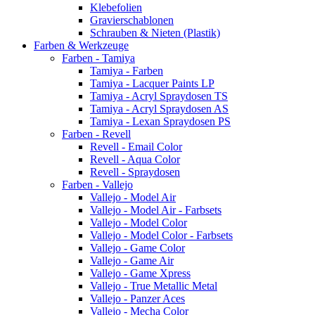
Klebefolien
Gravierschablonen
Schrauben & Nieten (Plastik)
Farben & Werkzeuge
Farben - Tamiya
Tamiya - Farben
Tamiya - Lacquer Paints LP
Tamiya - Acryl Spraydosen TS
Tamiya - Acryl Spraydosen AS
Tamiya - Lexan Spraydosen PS
Farben - Revell
Revell - Email Color
Revell - Aqua Color
Revell - Spraydosen
Farben - Vallejo
Vallejo - Model Air
Vallejo - Model Air - Farbsets
Vallejo - Model Color
Vallejo - Model Color - Farbsets
Vallejo - Game Color
Vallejo - Game Air
Vallejo - Game Xpress
Vallejo - True Metallic Metal
Vallejo - Panzer Aces
Vallejo - Mecha Color