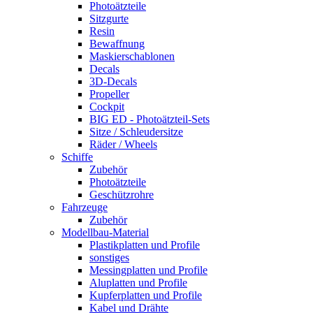
Photoätzteile
Sitzgurte
Resin
Bewaffnung
Maskierschablonen
Decals
3D-Decals
Propeller
Cockpit
BIG ED - Photoätzteil-Sets
Sitze / Schleudersitze
Räder / Wheels
Schiffe
Zubehör
Photoätzteile
Geschützrohre
Fahrzeuge
Zubehör
Modellbau-Material
Plastikplatten und Profile
sonstiges
Messingplatten und Profile
Aluplatten und Profile
Kupferplatten und Profile
Kabel und Drähte