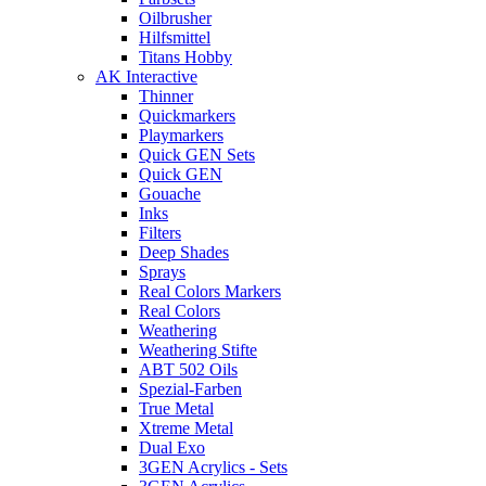
Oilbrusher
Hilfsmittel
Titans Hobby
AK Interactive
Thinner
Quickmarkers
Playmarkers
Quick GEN Sets
Quick GEN
Gouache
Inks
Filters
Deep Shades
Sprays
Real Colors Markers
Real Colors
Weathering
Weathering Stifte
ABT 502 Oils
Spezial-Farben
True Metal
Xtreme Metal
Dual Exo
3GEN Acrylics - Sets