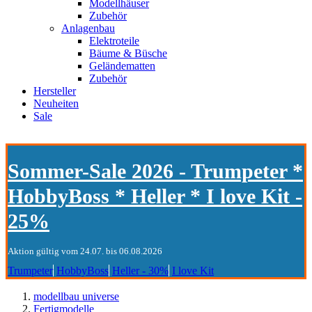
Modellhäuser
Zubehör
Anlagenbau
Elektroteile
Bäume & Büsche
Geländematten
Zubehör
Hersteller
Neuheiten
Sale
Sommer-Sale 2026 - Trumpeter *
HobbyBoss * Heller * I love Kit -
25%
Aktion gültig vom 24.07. bis 06.08.2026
Trumpeter
HobbyBoss
Heller - 30%
I love Kit
modellbau universe
Fertigmodelle