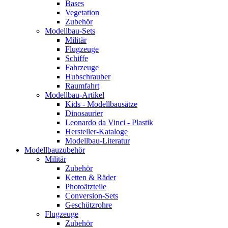
Bases
Vegetation
Zubehör
Modellbau-Sets
Militär
Flugzeuge
Schiffe
Fahrzeuge
Hubschrauber
Raumfahrt
Modellbau-Artikel
Kids - Modellbausätze
Dinosaurier
Leonardo da Vinci - Plastik
Hersteller-Kataloge
Modellbau-Literatur
Modellbauzubehör
Militär
Zubehör
Ketten & Räder
Photoätzteile
Conversion-Sets
Geschützrohre
Flugzeuge
Zubehör