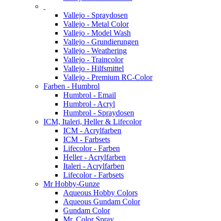
Vallejo - Spraydosen
Vallejo - Metal Color
Vallejo - Model Wash
Vallejo - Grundierungen
Vallejo - Weathering
Vallejo - Traincolor
Vallejo - Hilfsmittel
Vallejo - Premium RC-Color
Farben - Humbrol
Humbrol - Email
Humbrol - Acryl
Humbrol - Spraydosen
ICM, Italeri, Heller & Lifecolor
ICM - Acrylfarben
ICM - Farbsets
Lifecolor - Farben
Heller - Acrylfarben
Italeri - Acrylfarben
Lifecolor - Farbsets
Mr Hobby-Gunze
Aqueous Hobby Colors
Aqueous Gundam Color
Gundam Color
Mr. Color Spray