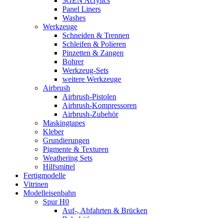
3GEN Acrylics
Panel Liners
Washes
Werkzeuge
Schneiden & Trennen
Schleifen & Polieren
Pinzetten & Zangen
Bohrer
Werkzeug-Sets
weitere Werkzeuge
Airbrush
Airbrush-Pistolen
Airbrush-Kompressoren
Airbrush-Zubehör
Maskingtapes
Kleber
Grundierungen
Pigmente & Texturen
Weathering Sets
Hilfsmittel
Fertigmodelle
Vitrinen
Modelleisenbahn
Spur H0
Auf-, Abfahrten & Brücken