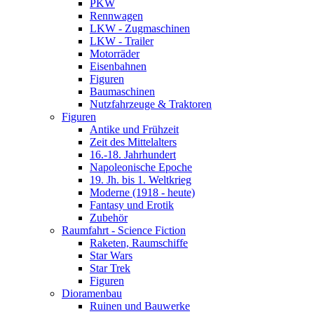
PKW
Rennwagen
LKW - Zugmaschinen
LKW - Trailer
Motorräder
Eisenbahnen
Figuren
Baumaschinen
Nutzfahrzeuge & Traktoren
Figuren
Antike und Frühzeit
Zeit des Mittelalters
16.-18. Jahrhundert
Napoleonische Epoche
19. Jh. bis 1. Weltkrieg
Moderne (1918 - heute)
Fantasy und Erotik
Zubehör
Raumfahrt - Science Fiction
Raketen, Raumschiffe
Star Wars
Star Trek
Figuren
Dioramenbau
Ruinen und Bauwerke