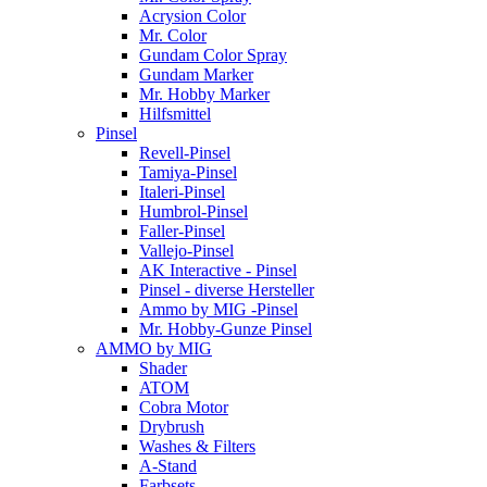
Acrysion Color
Mr. Color
Gundam Color Spray
Gundam Marker
Mr. Hobby Marker
Hilfsmittel
Pinsel
Revell-Pinsel
Tamiya-Pinsel
Italeri-Pinsel
Humbrol-Pinsel
Faller-Pinsel
Vallejo-Pinsel
AK Interactive - Pinsel
Pinsel - diverse Hersteller
Ammo by MIG -Pinsel
Mr. Hobby-Gunze Pinsel
AMMO by MIG
Shader
ATOM
Cobra Motor
Drybrush
Washes & Filters
A-Stand
Farbsets